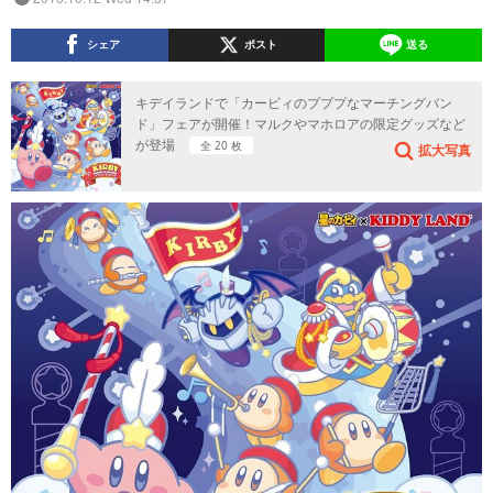
シェア
ポスト
送る
キデイランドで「カービィのプププなマーチングバン
ド」フェアが開催！マルクやマホロアの限定グッズなど
が登場
全 20 枚
拡大写真