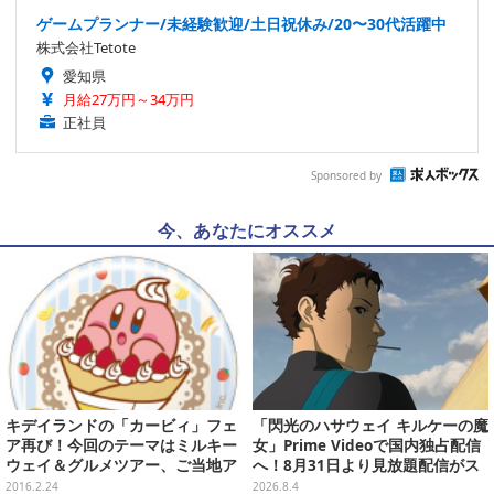
ゲームプランナー/未経験歓迎/土日祝休み/20〜30代活躍中
株式会社Tetote
愛知県
月給27万円～34万円
正社員
Sponsored by
今、あなたにオススメ
キデイランドの「カービィ」フェ
「閃光のハサウェイ キルケーの魔
ア再び！今回のテーマはミルキー
女」Prime Videoで国内独占配信
ウェイ＆グルメツアー、ご当地ア
へ！8月31日より見放題配信がス
ート雑貨を先行販売
タート
2016.2.24
2026.8.4