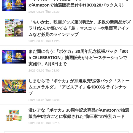
がAmazonで抽選販売受付中!1BOX(20パック入り)
2026.08.06 Thu 03:30
「ちいかわ」映画グッズ第3弾ほか、多数の新商品がズ
ラリ!なんか懐いてる「鳥」マスコットや場面写アイテ
ムなど必見のラインナップ
2026.08.06 Thu 11:25
まだ間に合う!『ポケカ』30周年記念拡張パック「30t
h CELEBRATION」抽選販売がホビーステーションで
実施中、8月6日まで
2026.08.06 Thu 03:00
しまむらで『ポケカ』が抽選販売!拡張パック「ストー
ムエメラルダ」「アビスアイ」各1BOXをラインナッ
プ
2026.08.05 Wed 05:00
激レアな『ポケカ』30周年記念商品がAmazonで抽選
販売中!地方ごとに収録された“御三家”の特別カード
2026.08.06 Thu 05:15