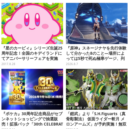
『星のカービィ』シリーズ生誕25
『原神』スネージナヤを先行体験
周年記念！全国のキデイランドに
して分かった8のこと―場所によ
てアニバーサリーフェアを実施
っては5秒で死ぬ極寒ゲージ、列
車は“ダイナミック途中下車”可能
2017.8.28
2026.8.7
など自由度高め
『ポケカ』30周年記念商品がセブ
「鎧武」より「S.H.Figuarts（真
ンネットショッピングで抽選販
骨彫製法） 仮面ライダー斬月 メ
売！拡張パック「30th CELEBRAT
ロンアームズ」が予約実施！無双