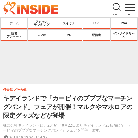
search
menu
アクセス
ホーム
スイッチ
PS5
PS4
ランキング
読者
インサイドちゃ
スマホ
PC
配信者
アンケート
ん
任天堂
その他
キデイランドで「カービィのプププなマーチン
グバンド」フェアが開催！マルクやマホロアの
限定グッズなどが登場
株式会社キデイランドは、2016年10月22日よりキデイランド23店舗にて「カ
ービィのプププなマーチングバンド」フェアを開催します。
2016.10.12 Wed 14:37