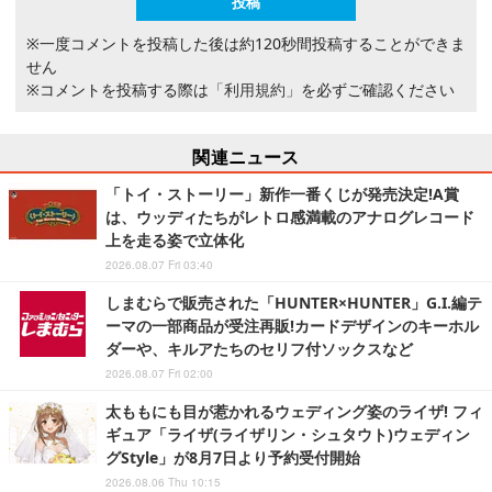
※一度コメントを投稿した後は約120秒間投稿することができま
せん
※コメントを投稿する際は
「利用規約」
を必ずご確認ください
関連ニュース
「トイ・ストーリー」新作一番くじが発売決定!A賞
は、ウッディたちがレトロ感満載のアナログレコード
上を走る姿で立体化
2026.08.07 Fri 03:40
しまむらで販売された「HUNTER×HUNTER」G.I.編テ
ーマの一部商品が受注再販!カードデザインのキーホル
ダーや、キルアたちのセリフ付ソックスなど
2026.08.07 Fri 02:00
太ももにも目が惹かれるウェディング姿のライザ! フィ
ギュア「ライザ(ライザリン・シュタウト)ウェディン
グStyle」が8月7日より予約受付開始
2026.08.06 Thu 10:15