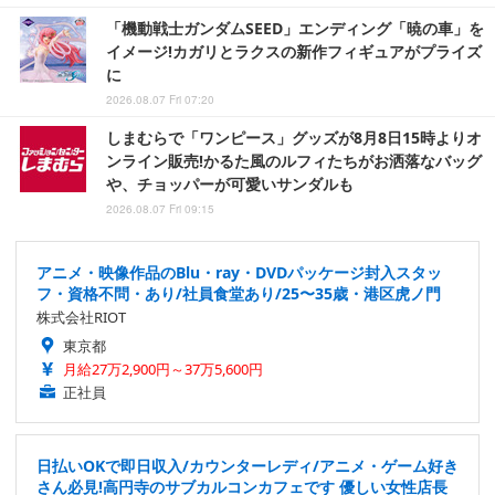
「機動戦士ガンダムSEED」エンディング「暁の車」を
イメージ!カガリとラクスの新作フィギュアがプライズ
に
2026.08.07 Fri 07:20
しまむらで「ワンピース」グッズが8月8日15時よりオ
ンライン販売!かるた風のルフィたちがお洒落なバッグ
や、チョッパーが可愛いサンダルも
2026.08.07 Fri 09:15
アニメ・映像作品のBlu・ray・DVDパッケージ封入スタッ
フ・資格不問・あり/社員食堂あり/25〜35歳・港区虎ノ門
株式会社RIOT
東京都
月給27万2,900円～37万5,600円
正社員
日払いOKで即日収入/カウンターレディ/アニメ・ゲーム好き
さん必見!高円寺のサブカルコンカフェです 優しい女性店長