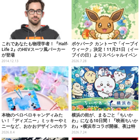
これであなたも物理学者！『Half-
ポケパーク カントーで「イーブイ
Life 2』のHEVスーツ風パーカー
ウィーク」決定！11月21日（イー
が登場
ブイの日）よりスペシャルイベン
ト開催
2014.12.13
2026.7.28
本物のペロペロキャンディみた
横浜の街が、まるごと「ちいか
い！「ディズニー」ミッキーやミ
わ」になる10日間！『映画ちいか
ニーなど、おかおデザインのカラ
わ』×横浜市コラボ開催、夜は特
フルチャーム全10種が8月31日発
別花火まで
2026.8.4
2026.7.24
売