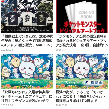
「機動戦士ガンダムZZ」放送40周
『ポケモン』未公開の設定資料も
年記念！筆絵タッチで躍動感満載
収録されるビジュアルアートブッ
のTシャツ3種が販売、MADE IN J
クが発売決定！ 全3冊、合計約1,5
APANで品質にもこだわり
00ページの大ボリュームでシリー
2026.7.24
2026.8.7
ズ30年を振り返る
「映画ちいかわ」入場者特典第1
横浜の街が、まるごと「ちいか
弾「チャームミニフィギュア」に
わ」になる！「映画ちいかわ」×
注目！フラダンス衣装のハチワ
横浜市コラボは8月2日まで
レ、うさぎら全8種類
2026.7.24
2026.7.31