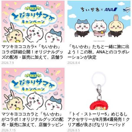
マツキヨココカラ×「ちいかわ」
「ちいかわ」たちと一緒に旅に出
コラボ詳細公開！オリジナルグッ
よう！この秋、ANAとのコラボレ
ズの配布・販売に加えて、店舗ラ
ーションが決定
ッピングや”花火打ち上げ”まで盛
2026.7.9
2026.8.4
り沢山
マツキヨココカラと「ちいかわ」
「トイ・ストーリー5」めじるし
がコラボ！オリジナルグッズの配
アクセサリーが8月第4週発売！ク
布・販売に加えて、店舗ラッピン
リア感が良さげなリリーパッド
グや”花火打ち上げ”まで盛り沢山
や、ジェシーなど全5種ラインナ
2026.7.15
2026.8.5