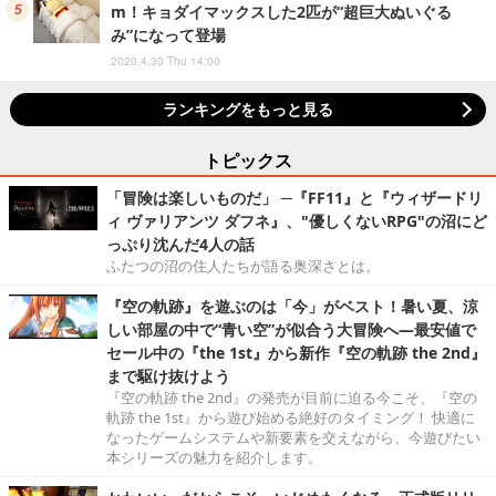
m！キョダイマックスした2匹が“超巨大ぬいぐる
み”になって登場
2020.4.30 Thu 14:00
ランキングをもっと見る
トピックス
「冒険は楽しいものだ」 ─『FF11』と『ウィザードリ
ィ ヴァリアンツ ダフネ』、"優しくないRPG"の沼にど
っぷり沈んだ4人の話
ふたつの沼の住人たちが語る奥深さとは。
『空の軌跡』を遊ぶのは「今」がベスト！暑い夏、涼
しい部屋の中で“青い空”が似合う大冒険へ―最安値で
セール中の『the 1st』から新作『空の軌跡 the 2nd』
まで駆け抜けよう
『空の軌跡 the 2nd』の発売が目前に迫る今こそ、『空の
軌跡 the 1st』から遊び始める絶好のタイミング！ 快適に
なったゲームシステムや新要素を交えながら、今遊びたい
本シリーズの魅力を紹介します。