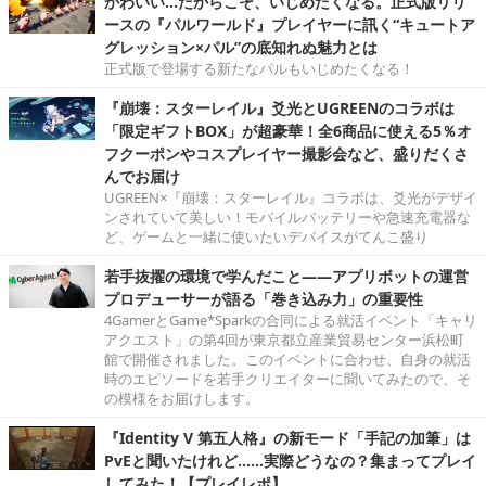
かわいい…だからこそ、いじめたくなる。正式版リリ
ースの『パルワールド』プレイヤーに訊く“キュートア
グレッション×パル”の底知れぬ魅力とは
正式版で登場する新たなパルもいじめたくなる！
『崩壊：スターレイル』爻光とUGREENのコラボは
「限定ギフトBOX」が超豪華！全6商品に使える5％オ
フクーポンやコスプレイヤー撮影会など、盛りだくさ
んでお届け
UGREEN×『崩壊：スターレイル』コラボは、爻光がデザイ
ンされていて美しい！モバイルバッテリーや急速充電器な
ど、ゲームと一緒に使いたいデバイスがてんこ盛り
若手抜擢の環境で学んだこと――アプリボットの運営
プロデューサーが語る「巻き込み力」の重要性
4GamerとGame*Sparkの合同による就活イベント「キャリ
アクエスト」の第4回が東京都立産業貿易センター浜松町
館で開催されました。このイベントに合わせ、自身の就活
時のエピソードを若手クリエイターに聞いてみたので、そ
の模様をお届けします。
『Identity V 第五人格』の新モード「手記の加筆」は
PvEと聞いたけれど……実際どうなの？集まってプレイ
してみた！【プレイレポ】