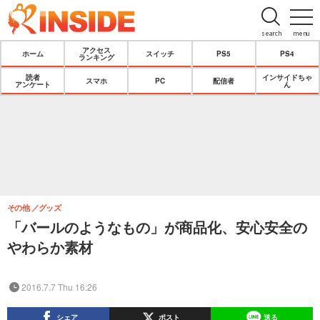
search
menu
アクセス
ホーム
スイッチ
PS5
PS4
ランキング
読者
インサイドちゃ
スマホ
PC
配信者
アンケート
ん
その他
グッズ
「バールのようなもの」が商品化、安心安全の
やわらか素材
2016.7.7 Thu 16:26
シェア
ポスト
送る