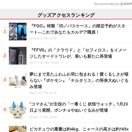
ップ
Recommended by
グッズアクセスランキング
『FGO』特製「ID／パスケース」の限定予約がスタ
ート―これであなたもカルデア職員！
2018.9.21 Fri 14:23
『FFVII』の「クラウド」と「セフィロス」をイメー
ジしたオードトワレが、装いも新たに再登場
2017.7.25 Tue 19:00
夢にまで見たふわふわ羽に包まれる！愛くるしさが堪
らない『ポケモン』「チルタリス」の等身大ぬいぐる
み登場
2022.10.7 Fri 12:15
“コマさん”が主役の「一番くじ 妖怪ウォッチ」1月23
日より展開、ポンチョやぬいぐるみが登場
2016.1.7 Thu 14:02
ピカチュウの重量は約4kg、ニャースの高さは約165c