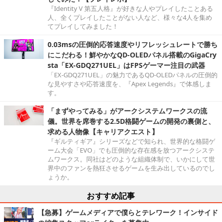
『Identity V 第五人格』が好きな人やプレイしたことある
人、全くプレイしたことがない人など、様々な4人を集め
てプレイしてみました！
0.03msの圧倒的応答速度やリフレッシュレートで勝ち
にこだわる！鮮やかなQD-OLEDパネル搭載のGigaCry
sta「EX-GDQ271UEL」はFPSゲーマー注目の武器
「EX-GDQ271UEL」の魅力であるQD-OLEDパネルの圧倒的
な見やすさや応答速度を、『Apex Legends』で体感しま
す。
「まずやってみる」がアークシステムワークスの流
儀。世界を席巻する2.5D格闘ゲームの開発の裏側と、
求める人物像【キャリアクエスト】
『ギルティギア』シリーズなどで知られ、世界的な格闘ゲ
ーム大会「EVO」でも圧倒的な存在感を放つアークシステ
ムワークス。同社はどのような組織体制で、いかにして世
界中のファンを熱狂させるゲームを生み出しているのでし
ょうか。
おすすめ記事
【急募】ゲームメディアで僕らとテレワーク！インサイド