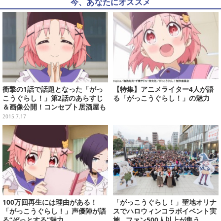
今、あなたにオススメ
衝撃の1話で話題となった「がっ
【特集】アニメライター4人が語
こうぐらし！」第2話のあらすじ
る「がっこうぐらし！」の魅力
＆画像公開！コンセプト居酒屋も
オープン
2015.7.17
100万回再生には理由がある！
「がっこうぐらし！」聖地オリナ
「がっこうぐらし！」声優陣が語
スでハロウィンコラボイベント実
る“ぞっとする”魅力
施…ファン500人以上が集う