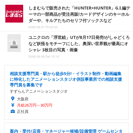
しまむらで販売された「HUNTER×HUNTER」G.I.編テ
ーマの一部商品が受注再販!カードデザインのキーホル
ダーや、キルアたちのセリフ付ソックスなど
2026.08.07 Fri 02:00
ユニクロの「浮世絵」UTが8月17日発売!がしゃどくろ
など妖怪をモチーフにした、奥深い世界観が最高にオ
シャレ 3枚目の写真・画像
2026.08.08 Sat 15:10
相談支援専門員・駅から徒歩5分!・イラスト制作・動画編集
に特化したアニメーションスタジオ併設事業所での相談支援
専門員を募集です
すずらんアニメーションスタジオ
大阪府
月給26万円～30万円
正社員
案内・受付/店長・マネージャー候補/設備管理 ゲームセンタ