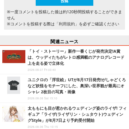
※一度コメントを投稿した後は約120秒間投稿することができま
せん
※コメントを投稿する際は
「利用規約」
を必ずご確認ください
関連ニュース
「トイ・ストーリー」新作一番くじが発売決定!A賞
は、ウッディたちがレトロ感満載のアナログレコード
上を走る姿で立体化
2026.08.07 Fri 03:40
ユニクロの「浮世絵」UTが8月17日発売!がしゃどくろ
など妖怪をモチーフにした、奥深い世界観が最高にオ
シャレ 2枚目の写真・画像
2026.08.08 Sat 15:10
太ももにも目が惹かれるウェディング姿のライザ! フィ
ギュア「ライザ(ライザリン・シュタウト)ウェディン
グStyle」が8月7日より予約受付開始
2026.08.06 Thu 10:15