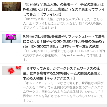
『Identity V 第五人格』の新モード「手記の加筆」は
PvEと聞いたけれど……実際どうなの？集まってプレイ
してみた！【プレイレポ】
『Identity V 第五人格』が好きな人やプレイしたことある
人、全くプレイしたことがない人など、様々な4人を集め
てプレイしてみました！
0.03msの圧倒的応答速度やリフレッシュレートで勝ち
にこだわる！鮮やかなQD-OLEDパネル搭載のGigaCry
sta「EX-GDQ271UEL」はFPSゲーマー注目の武器
「EX-GDQ271UEL」の魅力であるQD-OLEDパネルの圧倒的
な見やすさや応答速度を、『Apex Legends』で体感しま
す。
「まずやってみる」がアークシステムワークスの流
儀。世界を席巻する2.5D格闘ゲームの開発の裏側と、
求める人物像【キャリアクエスト】
『ギルティギア』シリーズなどで知られ、世界的な格闘ゲ
ーム大会「EVO」でも圧倒的な存在感を放つアークシステ
ムワークス。同社はどのような組織体制で、いかにして世
界中のファンを熱狂させるゲームを生み出しているのでし
ょうか。