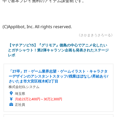
中で基本プレイ無料のアイテム課金制です。
(C)Applibot, Inc. All rights reserved.
《さかまきうさろーる》
【マチアソビ15】『グリモア』徳島の中心でアニメ化したい
とガチシャウト！第2弾キャラソン企画も発表されたステージ
レポ
「27卒」IT・ゲーム業界志望・ゲームイラスト・キャラクタ
ーデザインのアシスタントスタッフ/残業ほぼなし/昇給あり/
さいたま市大宮区桜木町2丁目
株式会社ELシステム
埼玉県
月給23万2,400円～30万2,300円
正社員