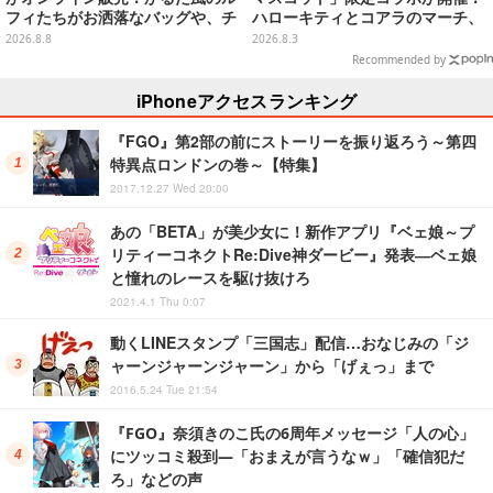
フィたちがお洒落なバッグや、チ
ハローキティとコアラのマーチ、
ョッパーが可愛いサンダルも
ハンギョドンと出前坊やなど全26
2026.8.8
2026.8.3
キャラが夢の共演
Recommended by
iPhoneアクセスランキング
『FGO』第2部の前にストーリーを振り返ろう～第四
特異点ロンドンの巻～【特集】
2017.12.27 Wed 20:00
あの「BETA」が美少女に！新作アプリ『ベェ娘～プ
リティーコネクトRe:Dive神ダービー』発表―ベェ娘
と憧れのレースを駆け抜けろ
2021.4.1 Thu 0:07
動くLINEスタンプ「三国志」配信…おなじみの「ジ
ャーンジャーンジャーン」から「げぇっ」まで
2016.5.24 Tue 21:54
『FGO』奈須きのこ氏の6周年メッセージ「人の心」
にツッコミ殺到―「おまえが言うなｗ」「確信犯だ
ろ」などの声