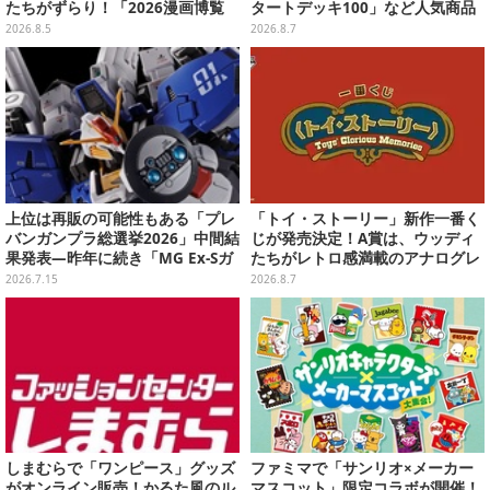
たちがずらり！「2026漫画博覧
タートデッキ100」など人気商品
会」美麗コンパニオンまとめ【画
が対象
2026.8.5
2026.8.7
像39枚】
上位は再販の可能性もある「プレ
「トイ・ストーリー」新作一番く
バンガンプラ総選挙2026」中間結
じが発売決定！A賞は、ウッディ
果発表―昨年に続き「MG Ex-Sガ
たちがレトロ感満載のアナログレ
ンダム/Sガンダム」が強い！TOP
コード上を走る姿で立体化
2026.7.15
2026.8.7
20も注目
しまむらで「ワンピース」グッズ
ファミマで「サンリオ×メーカー
がオンライン販売！かるた風のル
マスコット」限定コラボが開催！