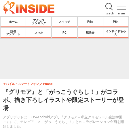
search
menu
アクセス
ホーム
スイッチ
PS5
PS4
ランキング
読者
インサイドちゃ
スマホ
PC
配信者
アンケート
ん
モバイル・スマートフォン
iPhone
『グリモア』と「がっこうぐらし！」がコラ
ボ、描き下ろしイラストや限定ストーリーが登
場
アプリボットは、iOS/Androidアプリ『グリモア～私立グリモワール魔法学園
～』にて、テレビアニメ「がっこうぐらし！」とのコラボレーション企画を開
始しました。