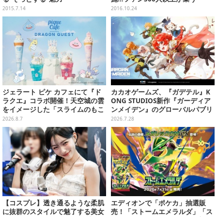
2015.7.14
2016.10.24
ジェラート ピケ カフェにて『ド
カカオゲームズ、『ガデテル』K
ラクエ』コラボ開催！天空城の雲
ONG STUDIOS新作『ガーディア
をイメージした「スライムのもこ
ンメイデン』のグローバルパブリ
もこ天空クレープ」などを提供
ッシング契約を締結―2026年内リ
2026.8.7
2026.7.28
リースを目指す
【コスプレ】透き通るような柔肌
エディオンで「ポケカ」抽選販
に抜群のスタイルで魅了する美女
売！「ストームエメラルダ」「ス