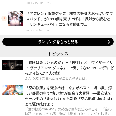
2021.7.27 Tue 19:15
『アズレン』衝撃グッズ「樫野の等身大おっぱいマウ
スパッド」が1893個を売り上げる！反対から読むと
「サンキューパイ」になる奇跡まで…
2021.2.22 Mon 7:00
ランキングをもっと見る
トピックス
「冒険は楽しいものだ」 ─『FF11』と『ウィザードリ
ィ ヴァリアンツ ダフネ』、"優しくないRPG"の沼にど
っぷり沈んだ4人の話
ふたつの沼の住人たちが語る奥深さとは。
『空の軌跡』を遊ぶのは「今」がベスト！暑い夏、涼
しい部屋の中で“青い空”が似合う大冒険へ―最安値で
セール中の『the 1st』から新作『空の軌跡 the 2nd』
まで駆け抜けよう
『空の軌跡 the 2nd』の発売が目前に迫る今こそ、『空の
軌跡 the 1st』から遊び始める絶好のタイミング！ 快適に