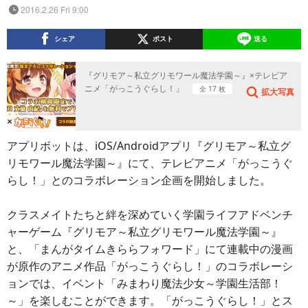
2016.2.26 Fri 9:00
シェア
ポスト
送る
『グリモア～私立グリモワール魔法学園～』×テレビア
ニメ「がっこうぐらし！」
全 17 枚
拡大写真
アプリボットは、iOS/Androidアプリ『グリモア～私立グ
リモワール魔法学園～』にて、テレビアニメ「がっこうぐ
らし！」とのコラボレーション企画を開始しました。
クラスメイトたちと絆を深めていく学園ライフアドベンチ
ャーゲーム『グリモア～私立グリモワール魔法学園～』
と、「まんがタイムきららフォワード」にて連載中の漫画
が原作のアニメ作品「がっこうぐらし！」のコラボレーシ
ョンでは、イベント「みまわり魔法少女～学園生活部！
～」を楽しむことができます。「がっこうぐらし！」とス