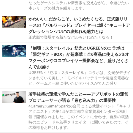
なったゲームシステムや新要素を交えながら、今遊びたい
本シリーズの魅力を紹介します。
かわいい…だからこそ、いじめたくなる。正式版リリ
ースの『パルワールド』プレイヤーに訊く“キュートア
グレッション×パル”の底知れぬ魅力とは
正式版で登場する新たなパルもいじめたくなる！
『崩壊：スターレイル』爻光とUGREENのコラボは
「限定ギフトBOX」が超豪華！全6商品に使える5％オ
フクーポンやコスプレイヤー撮影会など、盛りだくさ
んでお届け
UGREEN×『崩壊：スターレイル』コラボは、爻光がデザイ
ンされていて美しい！モバイルバッテリーや急速充電器な
ど、ゲームと一緒に使いたいデバイスがてんこ盛り
若手抜擢の環境で学んだこと――アプリボットの運営
プロデューサーが語る「巻き込み力」の重要性
4GamerとGame*Sparkの合同による就活イベント「キャリ
アクエスト」の第4回が東京都立産業貿易センター浜松町
館で開催されました。このイベントに合わせ、自身の就活
時のエピソードを若手クリエイターに聞いてみたので、そ
の模様をお届けします。