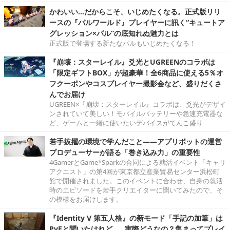
かわいい…だからこそ、いじめたくなる。正式版リリ
ースの『パルワールド』プレイヤーに訊く“キュートア
グレッション×パル”の底知れぬ魅力とは
正式版で登場する新たなパルもいじめたくなる！
『崩壊：スターレイル』爻光とUGREENのコラボは
「限定ギフトBOX」が超豪華！全6商品に使える5％オ
フクーポンやコスプレイヤー撮影会など、盛りだくさ
んでお届け
UGREEN×『崩壊：スターレイル』コラボは、爻光がデザイ
ンされていて美しい！モバイルバッテリーや急速充電器な
ど、ゲームと一緒に使いたいデバイスがてんこ盛り
若手抜擢の環境で学んだこと――アプリボットの運営
プロデューサーが語る「巻き込み力」の重要性
4GamerとGame*Sparkの合同による就活イベント「キャリ
アクエスト」の第4回が東京都立産業貿易センター浜松町
館で開催されました。このイベントに合わせ、自身の就活
時のエピソードを若手クリエイターに聞いてみたので、そ
の模様をお届けします。
『Identity V 第五人格』の新モード「手記の加筆」は
PvEと聞いたけれど……実際どうなの？集まってプレイ