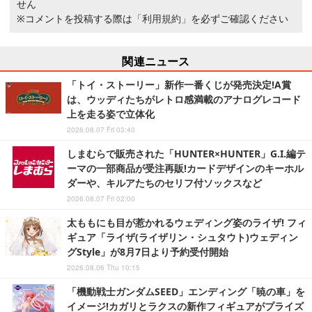
せん
※コメントを投稿する際は
「利用規約」
を必ずご確認ください
関連ニュース
「トイ・ストーリー」新作一番くじが発売決定!A賞
は、ウッディたちがレトロ感満載のアナログレコード
上を走る姿で立体化
2026.08.07 Fri 03:40
しまむらで販売された「HUNTER×HUNTER」G.I.編テ
ーマの一部商品が受注再販!カードデザインのキーホル
ダーや、キルアたちのセリフ付ソックスなど
2026.08.07 Fri 02:00
太ももにも目が惹かれるウェディング姿のライザ! フィ
ギュア「ライザ(ライザリン・シュタウト)ウェディン
グStyle」が8月7日より予約受付開始
2026.08.06 Thu 10:15
「機動戦士ガンダムSEED」エンディング「暁の車」を
イメージ!カガリとラクスの新作フィギュアがプライズ