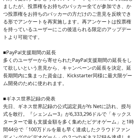
ましたが、投票権をお持ちのバッカー全てが参加でき、か
つ投票権をお持ちのバッカーの方だけのご意見を反映でき
る形でアンケートを再実施します。再アンケートは投票権
を持っているユーザーにこの後送られる限定のアップデー
トより可能です。
■PayPal支援期間の延長
多くのユーザーから寄せられたPayPal支援期間の延長をし
て欲しいという意見から、キャンペーンの延長を決定。延
長期間内に集まった資金は、Kickstarter同様に最大限ゲー
ム開発のために使われます。
■ギネス世界記録の発表
先日、ギネス世界記録の公式認定員がYs Netに訪れ、授与
式を敢行。『シェンムー3』が6,333,296ドルで「キックス
ターターで最も支援金額を多く集めたビデオゲーム」と1時
間44分で「100万ドルを最も早く達成したクラウドファン
ディングのビデオゲーム」の２つのギネス記録を達成しま