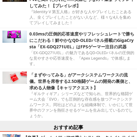
してみた！【プレイレポ】
『Identity V 第五人格』が好きな人やプレイしたことある
人、全くプレイしたことがない人など、様々な4人を集め
てプレイしてみました！
0.03msの圧倒的応答速度やリフレッシュレートで勝ち
にこだわる！鮮やかなQD-OLEDパネル搭載のGigaCry
sta「EX-GDQ271UEL」はFPSゲーマー注目の武器
「EX-GDQ271UEL」の魅力であるQD-OLEDパネルの圧倒的
な見やすさや応答速度を、『Apex Legends』で体感しま
す。
「まずやってみる」がアークシステムワークスの流
儀。世界を席巻する2.5D格闘ゲームの開発の裏側と、
求める人物像【キャリアクエスト】
『ギルティギア』シリーズなどで知られ、世界的な格闘ゲ
ーム大会「EVO」でも圧倒的な存在感を放つアークシステ
ムワークス。同社はどのような組織体制で、いかにして世
界中のファンを熱狂させるゲームを生み出しているのでし
ょうか。
おすすめ記事