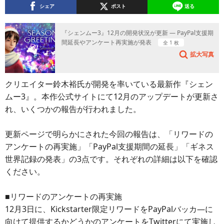
シェア
ポスト
送る
『シェンムー3』12月の開発状況が更新 ― PayPal支援期
間延長やアンケート再実施が発表
全 1 枚
拡大写真
クリエイター鈴木裕氏が開発を率いている最新作『シェン
ムー3』。本作公式サイトにて12月のアップデートが更新さ
れ、いくつかの報告が行われました。
更新ページで明らかにされた今回の報告は、「リワードの
アンケートの再実施」「PayPal支援期間の延長」「ギネス
世界記録の発表」の3点です。それぞれの詳細は以下を確認
ください。
■リワードのアンケートの再実施
12月3日に、Kickstarter限定リワードをPayPalバッカ―に
向けて提供するかどうかのアンケートをTwitterにて実施し