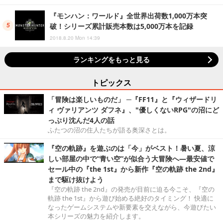
『モンハン：ワールド』全世界出荷数1,000万本突
破！シリーズ累計販売本数は5,000万本を記録
2018.8.20 Mon 14:39
ランキングをもっと見る
トピックス
「冒険は楽しいものだ」 ─『FF11』と『ウィザードリ
ィ ヴァリアンツ ダフネ』、"優しくないRPG"の沼にど
っぷり沈んだ4人の話
ふたつの沼の住人たちが語る奥深さとは。
『空の軌跡』を遊ぶのは「今」がベスト！暑い夏、涼
しい部屋の中で“青い空”が似合う大冒険へ―最安値で
セール中の『the 1st』から新作『空の軌跡 the 2nd』
まで駆け抜けよう
『空の軌跡 the 2nd』の発売が目前に迫る今こそ、『空の
軌跡 the 1st』から遊び始める絶好のタイミング！ 快適に
なったゲームシステムや新要素を交えながら、今遊びたい
本シリーズの魅力を紹介します。