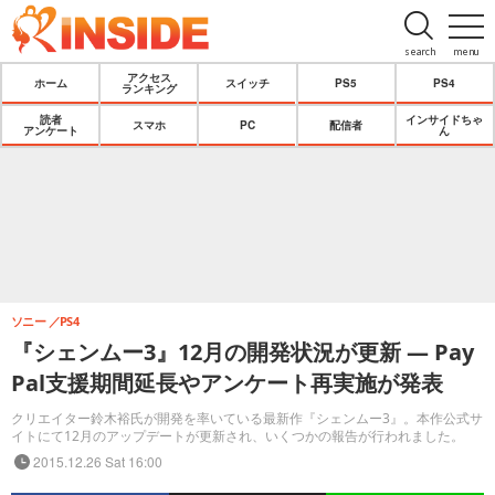
search
menu
アクセス
ホーム
スイッチ
PS5
PS4
ランキング
読者
インサイドちゃ
スマホ
PC
配信者
アンケート
ん
ソニー
PS4
『シェンムー3』12月の開発状況が更新 ― Pay
Pal支援期間延長やアンケート再実施が発表
クリエイター鈴木裕氏が開発を率いている最新作『シェンムー3』。本作公式サ
イトにて12月のアップデートが更新され、いくつかの報告が行われました。
2015.12.26 Sat 16:00