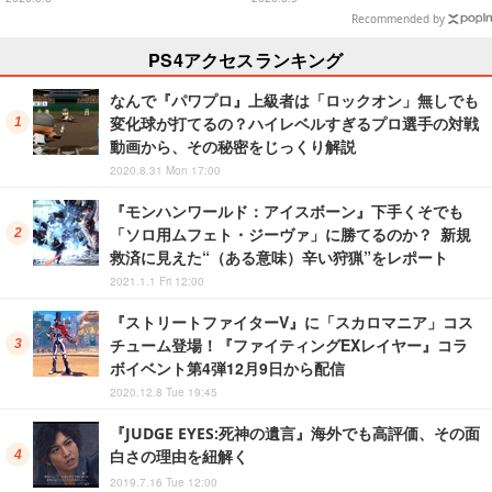
Recommended by
PS4アクセスランキング
なんで『パワプロ』上級者は「ロックオン」無しでも
変化球が打てるの？ハイレベルすぎるプロ選手の対戦
動画から、その秘密をじっくり解説
2020.8.31 Mon 17:00
『モンハンワールド：アイスボーン』下手くそでも
「ソロ用ムフェト・ジーヴァ」に勝てるのか？ 新規
救済に見えた“（ある意味）辛い狩猟”をレポート
2021.1.1 Fri 12:00
『ストリートファイターV』に「スカロマニア」コス
チューム登場！『ファイティングEXレイヤー』コラ
ボイベント第4弾12月9日から配信
2020.12.8 Tue 19:45
『JUDGE EYES:死神の遺言』海外でも高評価、その面
白さの理由を紐解く
2019.7.16 Tue 12:00