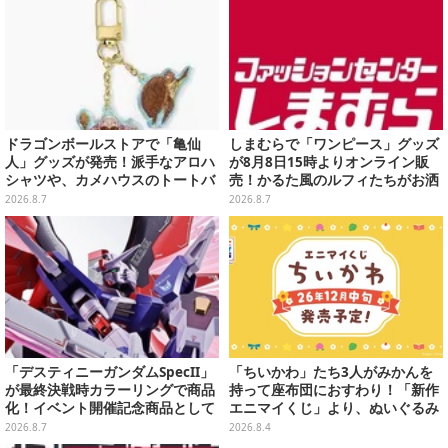
ドラゴンボールストアで「亀仙
しまむらで「ワンピース」グッズ
人」グッズが発売！派手なアロハ
が8月8日15時よりオンライン販
シャツや、カメハウスのトートバ
売！かるた風のルフィたちがお洒
ッグなど夏らしいアイテムがズラ
落なバッグや、チョッパーが可愛
2026.8.7
2026.8.7
リ
いサンダルも
「デスティニーガンダムSpecII」
「ちいかわ」たち3人がみかんを
が最終決戦時カラーリングで商品
持って座布団におすわり！「新作
化！イベント開催記念商品として
エニマイくじ」より、ぬいぐるみ
METAL ROBOT魂に新登場
画像が初公開
2026.8.7
2026.8.4