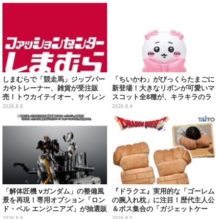
ガシャポン全6種
しまむらで「競走馬」ジップパー
「ちいかわ」がびっくらたまごに
カやトレーナー、雑貨が受注販
新登場！大きなリボンが可愛いマ
売！トウカイテイオー、サイレン
スコット全8種が、キラキラのラ
ススズカなど名馬をデザイン
メ入り入浴剤から飛び出す
2026.8.8
2026.8.4
「解体匠機 νガンダム」の整備風
『ドラクエ』実用的な「ゴーレム
景を再現！専用オプション「ロン
の腕入れ枕」に注目！歴代主人公
ド・ベル エンジニアズ」が抽選販
＆ボス集合の「ガジェットケー
売
ス」ほか9プライズが8月順次展開
2026.8.8
2026.8.5