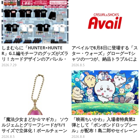
しまむらに「HUNTER×HUNTE
アベイルで8月8日に登場する「ス
R」G.I.編モチーフのグッズがズラ
ター・ウォーズ」グローグーTシ
リ！カードデザインのアパレル・
ャツの一つが、納品トラブルによ
雑貨、ゴレイヌの「オレが3人分
り販売日変更へ
2026.7.29
2026.8.5
になる…」も
「魔法少女まどか☆マギカ」 ソウ
「映画ちいかわ」入場者特典第2
ルジェムとグリーフシードが1/1
弾として「ボンボンドロップシー
サイズで立体化！ボールチェーン
ル」が配布！島二郎やセイレーン
を外せばフィギュアとして飾れる
はもちろん、人魚のウロコまで…
2026.8.5
2026.8.8