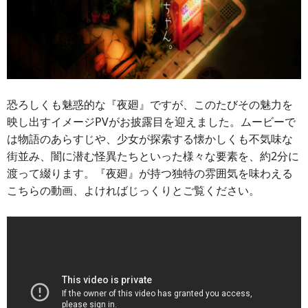
恐ろしくも魅惑的な『夜廻』ですが、このたびその魅力を
映し出すイメージPVがお披露目を迎えました。ムービーで
は物語のあらすじや、少女が探索する懐かしくも不気味な
街並み、闇に潜む怪異たちといった様々な要素を、約2分に
渡って綴ります。『夜廻』が持つ独特の雰囲気を味わえる
こちらの動画、よければじっくりとご覧ください。