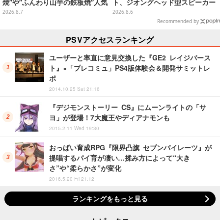
焼”や”ふんわり山芋の鉄板焼”人気
ト、ジオングヘッド型スピーカー
メニューTシャツなどラインナッ
が順次プライズ展開！
2026.8.7
2026.8.6
プ
Recommended by
PSVアクセスランキング
ユーザーと率直に意見交換した『GE2 レイジバース
ト』×「プレコミュ」PS4版体験会＆開発サミットレ
ポ
2014.10.25 Sat 21:16
『デジモンストーリー CS』にムーンライトの「サ
ヨ」が登場！7大魔王やディアナモンも
2015.2.11 Wed 19:30
おっぱい育成RPG『限界凸旗 セブンパイレーツ』が
提唱するパイ育が凄い…揉み方によって“大き
さ”や“柔らかさ”が変化
2016.5.20 Fri 21:12
ランキングをもっと見る