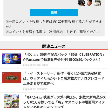
※一度コメントを投稿した後は約120秒間投稿することができま
せん
※コメントを投稿する際は
「利用規約」
を必ずご確認ください
関連ニュース
『ポケカ』30周年記念パック「30th CELEBRATION」
がAmazonで抽選販売受付中!1BOX(20パック入り)
2026.08.06 Thu 03:30
「トイ・ストーリー」新作一番くじが発売決定!A賞
は、ウッディたちがレトロ感満載のアナログレコード
上を走る姿で立体化
2026.08.07 Fri 03:40
「ちいかわ」映画グッズ第3弾ほか、多数の新商品がズ
ラリ!なんか懐いてる「鳥」マスコットや場面写アイテ
ムなど必見のラインナップ