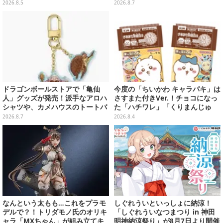
ラインナップ
車は“ダイナミック途中下車”可能
2026.8.5
2026.8.7
など自由度高め
ドラゴンボールストアで「亀仙
今度の「ちいかわ キャラパキ」は
人」グッズが発売！派手なアロハ
さすまた付きVer.！チョコになっ
シャツや、カメハウスのトートバ
た「ハチワレ」「くりまんじゅ
ッグなど夏らしいアイテムがズラ
う」たちも可愛い全8種
2026.8.7
2026.8.4
リ
なんという太もも…これをプラモ
しぐれういといっしょに納涼！
デルで？！トリダモノ氏のオリキ
「しぐれういなつまつり in 神田
ャラ「MXちゃん」が組み立てキ
明神納涼祭り」が8月7日より開催