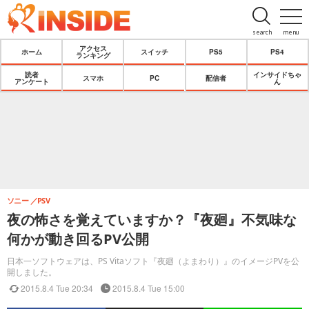
search
menu
アクセス
ホーム
スイッチ
PS5
PS4
ランキング
読者
インサイドちゃ
スマホ
PC
配信者
アンケート
ん
ソニー
PSV
夜の怖さを覚えていますか？『夜廻』不気味な
何かが動き回るPV公開
日本一ソフトウェアは、PS Vitaソフト『夜廻（よまわり）』のイメージPVを公
開しました。
2015.8.4 Tue 20:34
2015.8.4 Tue 15:00