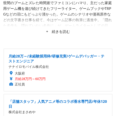
世間のブームとズレた時間差でファミコンにハマり、主だった家庭
用ゲーム機を遊び続けてきたフリーライター。ゲームブックやTRP
Gなどの沼にもどっぷり浸かった。ゲームのシナリオや漫画原作な
どの文字書き仕事を経て、今はゲーム記事の執筆に邁進中。「隠れ
た名作を、隠れていない名作に」が、ゲームライターとしての目
標。隙あらば、あまり知られていない作品にスポットを当てたが
+ 続きを読む
る。仕事は幅広く募集中。
月給28万～/未経験採用枠/研修充実/ゲームデバッガー・テ
ストエンジニア
ナナイロモバイル株式会社
大阪府
月給28万円～60万円
正社員
「店舗スタッフ」人気アニメ等のコラボ香水専門店/年休120
日
株式会社まさめや