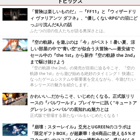
トピックス
「冒険は楽しいものだ」 ─『FF11』と『ウィザードリ
ィ ヴァリアンツ ダフネ』、"優しくないRPG"の沼にど
っぷり沈んだ4人の話
ふたつの沼の住人たちが語る奥深さとは。
『空の軌跡』を遊ぶのは「今」がベスト！暑い夏、涼
しい部屋の中で“青い空”が似合う大冒険へ―最安値で
セール中の『the 1st』から新作『空の軌跡 the 2nd』
まで駆け抜けよう
『空の軌跡 the 2nd』の発売が目前に迫る今こそ、『空の
軌跡 the 1st』から遊び始める絶好のタイミング！ 快適に
なったゲームシステムや新要素を交えながら、今遊びたい
本シリーズの魅力を紹介します。
かわいい…だからこそ、いじめたくなる。正式版リリ
ースの『パルワールド』プレイヤーに訊く“キュートア
グレッション×パル”の底知れぬ魅力とは
正式版で登場する新たなパルもいじめたくなる！
『崩壊：スターレイル』爻光とUGREENのコラボは
「限定ギフトBOX」が超豪華！全6商品に使える5％オ
フクーポンやコスプレイヤー撮影会など、盛りだくさ