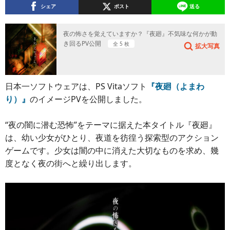
シェア
ポスト
送る
夜の怖さを覚えていますか？『夜廻』不気味な何かが動
き回るPV公開
全 5 枚
拡大写真
日本一ソフトウェアは、PS Vitaソフト
『夜廻（よまわ
り）』
のイメージPVを公開しました。
“夜の闇に潜む恐怖”をテーマに据えた本タイトル『夜廻』
は、幼い少女がひとり、夜道を彷徨う探索型のアクション
ゲームです。少女は闇の中に消えた大切なものを求め、幾
度となく夜の街へと繰り出します。