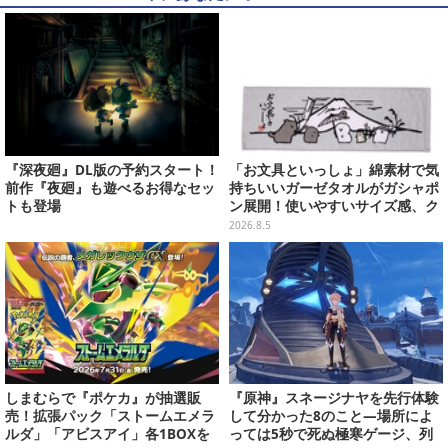
『深夜廻』DL版の予約スタート！
「お文具といっしょ」綿素材で気
前作『夜廻』も遊べるお得なセッ
持ちいいガーゼタオルがガシャポ
トも登場
ン展開！使いやすいサイズ感、ク
ールな和柄や可愛らしいお寿司な
2026.8.5
ど全4種
しまむらで『ポケカ』が抽選販
『原神』スネージナヤを先行体験
売！拡張パック「ストームエメラ
して分かった8のこと―場所によ
ルダ」「アビスアイ」各1BOXを
っては5秒で死ぬ極寒ゲージ、列