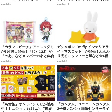
ット化―持ってるケースはレール
決定
2026.8.7
2026.7.13
ガンに変形
「カラフルピーチ」アクスタグミ
ガシャポン「miffy インテリアラ
が8月10日発売！「じゃぱぱ」や
イトマスコット」が発売！ふんわ
「のあ」などメンバー11名と集合
り光るミッフィーと星など全4種
デザイン全15種、ボールチェーン
ラインナップ
2026.8.7
2026.8.6
付きでアクセサリーにも
「鳥貴族」オンラインくじが販売
「ガンダム」ユニコーンガンダム
中！ミニジョッキはじめ、“貴族
2号機 バンシィ胸像センサーライ