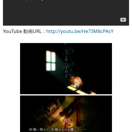
YouTube 動画URL：
http://youtu.be/He73M8cPAsY