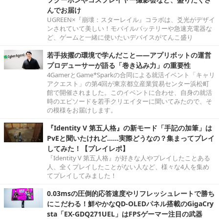
んでお届け
UGREEN×『崩壊：スターレイル』コラボは、爻光がデザイ
ンされていて美しい！モバイルバッテリーや急速充電器な
ど、ゲームと一緒に使いたいデバイスがてんこ盛り
若手抜擢の環境で学んだこと――アプリボットの運営
プロデューサーが語る「巻き込み力」の重要性
4GamerとGame*Sparkの合同による就活イベント「キャリ
アクエスト」の第4回が東京都立産業貿易センター浜松町
館で開催されました。このイベントに合わせ、自身の就活
時のエピソードを若手クリエイターに聞いてみたので、そ
の模様をお届けします。
『Identity V 第五人格』の新モード「手記の加筆」は
PvEと聞いたけれど……実際どうなの？集まってプレイ
してみた！【プレイレポ】
『Identity V 第五人格』が好きな人やプレイしたことある
人、全くプレイしたことがない人など、様々な4人を集め
てプレイしてみました！
0.03msの圧倒的応答速度やリフレッシュレートで勝ち
にこだわる！鮮やかなQD-OLEDパネル搭載のGigaCry
sta「EX-GDQ271UEL」はFPSゲーマー注目の武器