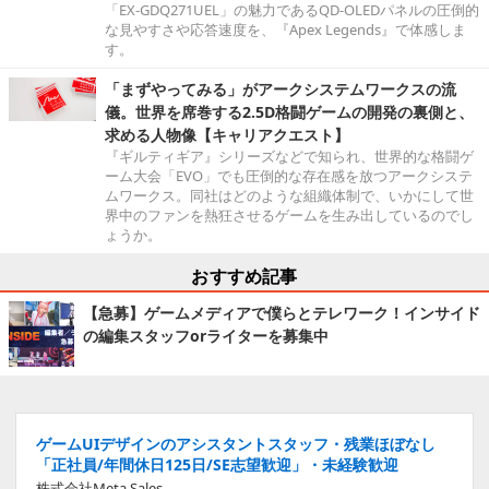
「EX-GDQ271UEL」の魅力であるQD-OLEDパネルの圧倒的
な見やすさや応答速度を、『Apex Legends』で体感しま
す。
「まずやってみる」がアークシステムワークスの流
儀。世界を席巻する2.5D格闘ゲームの開発の裏側と、
求める人物像【キャリアクエスト】
『ギルティギア』シリーズなどで知られ、世界的な格闘ゲ
ーム大会「EVO」でも圧倒的な存在感を放つアークシステ
ムワークス。同社はどのような組織体制で、いかにして世
界中のファンを熱狂させるゲームを生み出しているのでし
ょうか。
おすすめ記事
【急募】ゲームメディアで僕らとテレワーク！インサイド
の編集スタッフorライターを募集中
ゲームUIデザインのアシスタントスタッフ・残業ほぼなし
「正社員/年間休日125日/SE志望歓迎」・未経験歓迎
株式会社Meta Sales