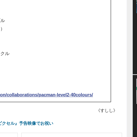
ダル
ー）
ックル
tion/collaborations/pacman-level2-40colours/
《すしし》
ピクセル』予告映像でお祝い