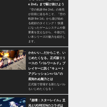
e 2nd』まで駆け抜けよう
『空の軌跡 the 2nd』の発売
が目前に迫る今こそ、『空の
軌跡 the 1st』から遊び始め
る絶好のタイミング！ 快適
になったゲームシステムや新
要素を交えながら、今遊びた
い本シリーズの魅力を紹介し
ます。
かわいい…だからこそ、い
じめたくなる。正式版リリ
ースの『パルワールド』プ
レイヤーに訊く“キュート
アグレッション×パル”の
底知れぬ魅力とは
正式版で登場する新たなパル
もいじめたくなる！
『崩壊：スターレイル』爻
光とUGREENのコラボは