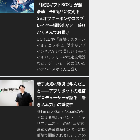
「限定ギフトBOX」が超
豪華！全6商品に使える
5％オフクーポンやコスプ
レイヤー撮影会など、盛り
だくさんでお届け
UGREEN×『崩壊：スターレ
イル』コラボは、爻光がデザ
インされていて美しい！モバ
イルバッテリーや急速充電器
など、ゲームと一緒に使いた
いデバイスがてんこ盛り
若手抜擢の環境で学んだこ
と――アプリボットの運営
プロデューサーが語る「巻
き込み力」の重要性
4GamerとGame*Sparkの合
同による就活イベント「キャ
リアクエスト」の第4回が東
京都立産業貿易センター浜松
町館で開催されました。この