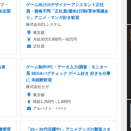
ッフ・
ゲーム向けUIデザイナーアシスタント正社
E志望
員・資格不問「正社員/週休2日制/育休実績あ
り」アニメ・マンガ好き歓迎
株式会社ELシステム
東京都
月給30万5,800円～50万円
正社員
当者
ゲーム制作/PC・データ入力/調査・モニター
系 SEGAバグチェック ゲーム好き 好きを仕事
に 未経験歓迎
株式会社セガ
東京都
時給1,250円～1,400円
アルバイト・パート
備管理
「20～30代活躍中!」アニメグッズの製造スタ