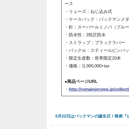
ース
・リューズ：ねじ込み式
・ケースバック：パックマンメ
・針：スーパールミノバ（ブル
・防水性：3気圧防水
・ストラップ：ブラックラバー
・バックル：スティールピンバ
・限定生産数：世界限定20本
・価格：\1,900,000+tax
●商品ページURL
・
http://romainjerome.jp/collec
5月22日はパックマンの誕生日！映画『