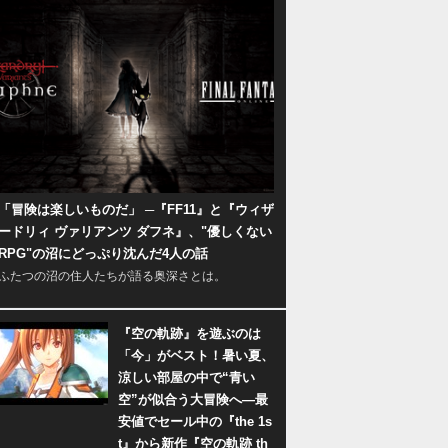
「冒険は楽しいものだ」 ─『FF11』と『ウィザ
ードリィ ヴァリアンツ ダフネ』、"優しくない
RPG"の沼にどっぷり沈んだ4人の話
ふたつの沼の住人たちが語る奥深さとは。
『空の軌跡』を遊ぶのは
「今」がベスト！暑い夏、
涼しい部屋の中で“青い
空”が似合う大冒険へ―最
安値でセール中の『the 1s
t』から新作『空の軌跡 th