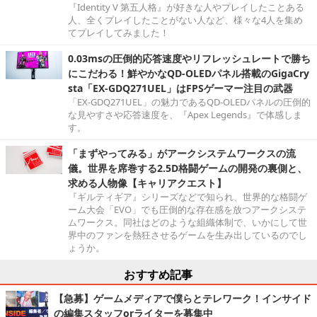
『Identity V 第五人格』が好きな人やプレイしたことある
人、全くプレイしたことがない人など、様々な4人を集め
てプレイしてみました！
0.03msの圧倒的応答速度やリフレッシュレートで勝ち
にこだわる！鮮やかなQD-OLEDパネル搭載のGigaCry
sta「EX-GDQ271UEL」はFPSゲーマー注目の武器
「EX-GDQ271UEL」の魅力であるQD-OLEDパネルの圧倒的
な見やすさや応答速度を、『Apex Legends』で体感しま
す。
「まずやってみる」がアークシステムワークスの流
儀。世界を席巻する2.5D格闘ゲームの開発の裏側と、
求める人物像【キャリアクエスト】
『ギルティギア』シリーズなどで知られ、世界的な格闘ゲ
ーム大会「EVO」でも圧倒的な存在感を放つアークシステ
ムワークス。同社はどのような組織体制で、いかにして世
界中のファンを熱狂させるゲームを生み出しているのでし
ょうか。
おすすめ記事
【急募】ゲームメディアで僕らとテレワーク！インサイド
の編集スタッフorライターを募集中