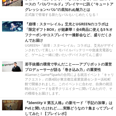
ースの『パルワールド』プレイヤーに訊く“キュートア
グレッション×パル”の底知れぬ魅力とは
正式版で登場する新たなパルもいじめたくなる！
『崩壊：スターレイル』爻光とUGREENのコラボは
「限定ギフトBOX」が超豪華！全6商品に使える5％オ
フクーポンやコスプレイヤー撮影会など、盛りだくさ
んでお届け
UGREEN×『崩壊：スターレイル』コラボは、爻光がデザイ
ンされていて美しい！モバイルバッテリーや急速充電器な
ど、ゲームと一緒に使いたいデバイスがてんこ盛り
若手抜擢の環境で学んだこと――アプリボットの運営
プロデューサーが語る「巻き込み力」の重要性
4GamerとGame*Sparkの合同による就活イベント「キャリ
アクエスト」の第4回が東京都立産業貿易センター浜松町
館で開催されました。このイベントに合わせ、自身の就活
時のエピソードを若手クリエイターに聞いてみたので、そ
の模様をお届けします。
『Identity V 第五人格』の新モード「手記の加筆」は
PvEと聞いたけれど……実際どうなの？集まってプレイ
してみた！【プレイレポ】