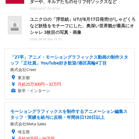
ダーや、キルアたちのセリフ付ソックスなど
2026.08.07 Fri 02:00
ユニクロの「浮世絵」UTが8月17日発売!がしゃどくろ
など妖怪をモチーフにした、奥深い世界観が最高にオ
シャレ 3枚目の写真・画像
2026.08.08 Sat 15:10
「27卒」アニメ・モーショングラフィックス動画の制作スタ
ッフ「正社員」YouTube好き歓迎/港区高輪4丁目
株式会社Creer
東京都
月給25万300円～32万円
新卒・インターン
モーショングラフィックスを制作するアニメーション編集ス
タッフ・実績を給与に反映・年間休日120日以上
株式会社Meta Sales
埼玉県
月給30万円～56万円