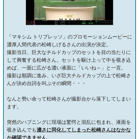
「マキシム トリプレッソ」のプロモーションムービーに
濃厚人間代表の松崎しげるさんの出演が決定。
撮影当日、巨大なチルドカップのセットを目の当たりに
して興奮する松崎さん。セットを駆け上って中を覗き込
めば、一面に広がる濃い液面に「いいね～」と一言。
撮影は順調に進み、いざ巨大チルドカップの上で松崎さ
んが決め台詞を叫ぶその瞬間・・・
なんと勢い余って松崎さんが撮影台から落下してしまい
ます。
突然のハプニングに現場は驚愕と混乱に包まれ、液面を
覗き込んでも
濃さに同化してしまった松崎さんはなかな
か確認できません
。