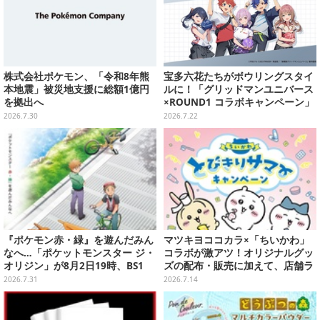
株式会社ポケモン、「令和8年熊
宝多六花たちがボウリングスタイ
本地震」被災地支援に総額1億円
ルに！「グリッドマンユニバース
を拠出へ
×ROUND1 コラボキャンペーン」
開催決定、企画やグッズ販売を実
2026.7.30
2026.7.22
施
『ポケモン赤・緑』を遊んだみん
マツキヨココカラ×「ちいかわ」
なへ…「ポケットモンスター ジ・
コラボが激アツ！オリジナルグッ
オリジン」が8月2日19時、BS1
ズの配布・販売に加えて、店舗ラ
2・日曜アニメ劇場で放送！
ッピングや”花火打ち上げ”まで盛
2026.7.31
2026.7.14
り沢山