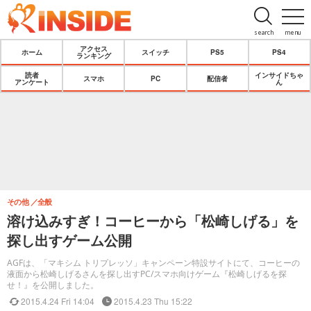
search
menu
アクセス
ホーム
スイッチ
PS5
PS4
ランキング
読者
インサイドちゃ
スマホ
PC
配信者
アンケート
ん
その他
全般
溶け込みすぎ！コーヒーから「松崎しげる」を
探し出すゲーム公開
AGFは、「マキシム トリプレッソ」キャンペーン特設サイトにて、コーヒーの
液面から松崎しげるさんを探し出すPC/スマホ向けゲーム『松崎しげるを探
せ！』を公開しました。
2015.4.24 Fri 14:04
2015.4.23 Thu 15:22