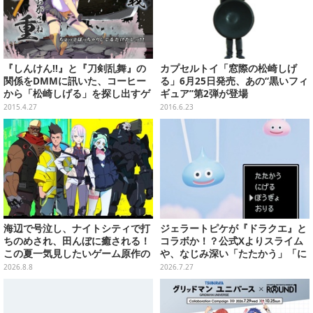
『しんけん!!』と『刀剣乱舞』の
カプセルトイ「窓際の松崎しげ
関係をDMMに訊いた、コーヒー
る」6月25日発売、あの“黒いフィ
から「松崎しげる」を探し出すゲ
ギュア”第2弾が登場
ーム、東方Project第15弾『紺珠
2015.4.27
2016.6.23
伝』発表！“うどんげ”も自機に、
など…先週のまとめ(4/20～4/26)
海辺で号泣し、ナイトシティで打
ジェラートピケが『ドラクエ』と
ちのめされ、田んぼに癒される！
コラボか！？公式Xよりスライム
この夏一気見したいゲーム原作の
や、なじみ深い「たたかう」「に
名作アニメ10選を一挙紹介【特
げる」のコマンドウィンドウが投
2026.8.8
2026.7.27
集】
稿