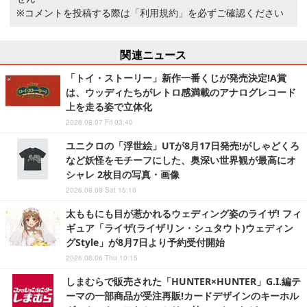
※コメントを投稿する際は
「利用規約」
を必ずご確認ください
関連ニュース
「トイ・ストーリー」新作一番くじが発売決定!A賞
は、ウッディたちがレトロ感満載のアナログレコード
上を走る姿で立体化
2026.08.07 Fri 03:40
ユニクロの「浮世絵」UTが8月17日発売!がしゃどくろ
など妖怪をモチーフにした、奥深い世界観が最高にオ
シャレ 2枚目の写真・画像
2026.08.08 Sat 15:10
太ももにも目が惹かれるウェディング姿のライザ! フィ
ギュア「ライザ(ライザリン・シュタウト)ウェディン
グStyle」が8月7日より予約受付開始
2026.08.06 Thu 10:15
しまむらで販売された「HUNTER×HUNTER」G.I.編テ
ーマの一部商品が受注再販!カードデザインのキーホル