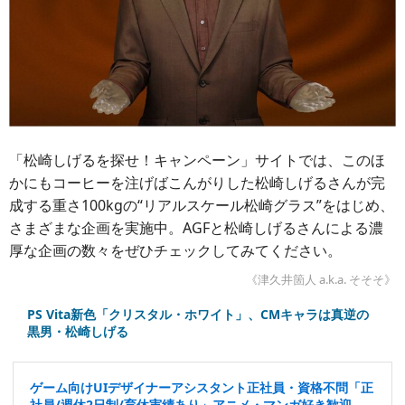
「松崎しげるを探せ！キャンペーン」サイトでは、このほ
かにもコーヒーを注げばこんがりした松崎しげるさんが完
成する重さ100kgの“リアルスケール松崎グラス”をはじめ、
さまざまな企画を実施中。AGFと松崎しげるさんによる濃
厚な企画の数々をぜひチェックしてみてください。
《津久井箇人 a.k.a. そそそ》
PS Vita新色「クリスタル・ホワイト」、CMキャラは真逆の
黒男・松崎しげる
ゲーム向けUIデザイナーアシスタント正社員・資格不問「正
社員/週休2日制/育休実績あり」アニメ・マンガ好き歓迎