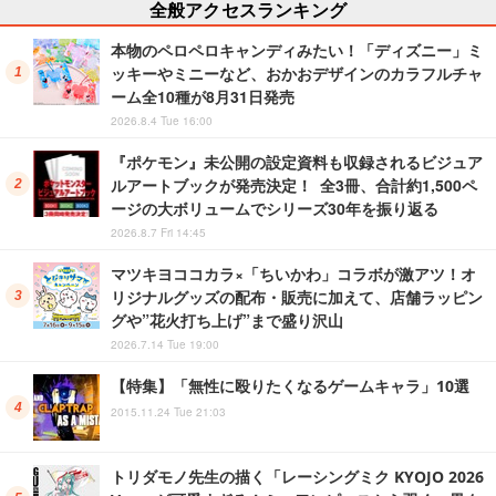
全般アクセスランキング
本物のペロペロキャンディみたい！「ディズニー」ミ
ッキーやミニーなど、おかおデザインのカラフルチャ
ーム全10種が8月31日発売
2026.8.4 Tue 16:00
『ポケモン』未公開の設定資料も収録されるビジュア
ルアートブックが発売決定！ 全3冊、合計約1,500ペ
ージの大ボリュームでシリーズ30年を振り返る
2026.8.7 Fri 14:45
マツキヨココカラ×「ちいかわ」コラボが激アツ！オ
リジナルグッズの配布・販売に加えて、店舗ラッピン
グや”花火打ち上げ”まで盛り沢山
2026.7.14 Tue 19:00
【特集】「無性に殴りたくなるゲームキャラ」10選
2015.11.24 Tue 21:03
トリダモノ先生の描く「レーシングミク KYOJO 2026