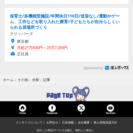
保育士/多機能型施設/年間休日110日/送迎なし/運動やゲー
ム、工作などを取り入れた療育/子どもたちが自分らしくい
られる居場所づくり
クリッパーズ
東京都
月給21万830円～25万7,350円
正社員
Sponsored by
記事
ホーム
›
その他
›
全般
›
Home
Facebook
YouTube
X
インサイドについて
お問合せ
広告掲載
会社概要
個人情報保護方針
紹介した商品/サービスを購入、契約した場合に、