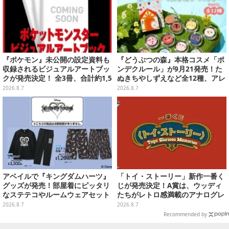
『ポケモン』未公開の設定資料も
『どうぶつの森』本格コスメ「ポ
収録されるビジュアルアートブッ
ンデクルール」が9月21発売！た
クが発売決定！ 全3冊、合計約1,5
ぬきちやしずえなど全12種、アレ
00ページの大ボリュームでシリー
ンジできるリアクションシールも
2026.8.7
2026.8.7
ズ30年を振り返る
付属
アベイルで『キングダムハーツ』
「トイ・ストーリー」新作一番く
グッズが発売！部屋着にピッタリ
じが発売決定！A賞は、ウッディ
なステテコやルームウェアセット
たちがレトロ感満載のアナログレ
コード上を走る姿で立体化
2026.8.7
2026.8.7
Recommended by