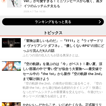
Ver.」が可愛すぎる！ミニワンピースから覗く、黒タ
イツのムッチムチ太もも
2026.4.7 Tue 16:30
ランキングをもっと見る
トピックス
「冒険は楽しいものだ」 ─『FF11』と『ウィザードリ
ィ ヴァリアンツ ダフネ』、"優しくないRPG"の沼にど
っぷり沈んだ4人の話
ふたつの沼の住人たちが語る奥深さとは。
『空の軌跡』を遊ぶのは「今」がベスト！暑い夏、涼
しい部屋の中で“青い空”が似合う大冒険へ―最安値で
セール中の『the 1st』から新作『空の軌跡 the 2nd』
まで駆け抜けよう
『空の軌跡 the 2nd』の発売が目前に迫る今こそ、『空の
軌跡 the 1st』から遊び始める絶好のタイミング！ 快適に
なったゲームシステムや新要素を交えながら、今遊びたい
本シリーズの魅力を紹介します。
かわいい…だからこそ、いじめたくなる。正式版リリ