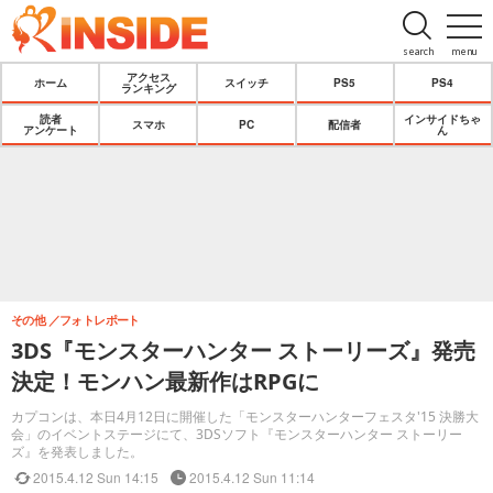
search
menu
アクセス
ホーム
スイッチ
PS5
PS4
ランキング
読者
インサイドちゃ
スマホ
PC
配信者
アンケート
ん
その他
フォトレポート
3DS『モンスターハンター ストーリーズ』発売
決定！モンハン最新作はRPGに
カプコンは、本日4月12日に開催した「モンスターハンターフェスタ'15 決勝大
会」のイベントステージにて、3DSソフト『モンスターハンター ストーリー
ズ』を発表しました。
2015.4.12 Sun 14:15
2015.4.12 Sun 11:14