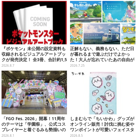
り沢山
ント
『ポケモン』未公開の設定資料も
正解もない、義務もない、ただ日
収録されるビジュアルアートブッ
が暮れるまで遊ぶだけでよかっ
クが発売決定！ 全3冊、合計約1,5
た！大人が忘れていたあの自由が
00ページの大ボリュームでシリー
蘇るノスタルジー夏休みゲームお
2026.8.7
2026.7.25
ズ30年を振り返る
すすめ5選【特集】
「FGO Fes. 2026」開幕！11周年
しまむらで「ちいかわ」グッズが
のテーマは「学園祭」、公式コス
オンライン販売！討伐に挑む姿や
プレイヤーと着ぐるみも勢揃いの
ワンポイントが可愛いフェイスタ
カルデア学園はお祭り一色
オル、バスマットなど全14種
2026.8.1
2026.8.5