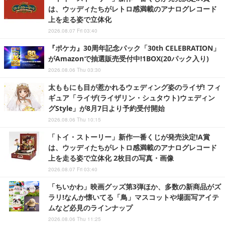
は、ウッディたちがレトロ感満載のアナログレコード
上を走る姿で立体化
2026.08.07 Fri 03:40
『ポケカ』30周年記念パック「30th CELEBRATION」
がAmazonで抽選販売受付中!1BOX(20パック入り)
2026.08.06 Thu 03:30
太ももにも目が惹かれるウェディング姿のライザ! フィ
ギュア「ライザ(ライザリン・シュタウト)ウェディン
グStyle」が8月7日より予約受付開始
2026.08.06 Thu 10:15
「トイ・ストーリー」新作一番くじが発売決定!A賞
は、ウッディたちがレトロ感満載のアナログレコード
上を走る姿で立体化 2枚目の写真・画像
2026.08.07 Fri 03:40
「ちいかわ」映画グッズ第3弾ほか、多数の新商品がズ
ラリ!なんか懐いてる「鳥」マスコットや場面写アイテ
ムなど必見のラインナップ
2026.08.06 Thu 11:25