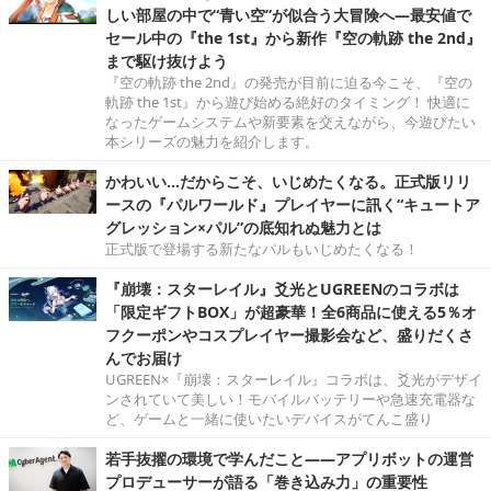
しい部屋の中で“青い空”が似合う大冒険へ―最安値で
セール中の『the 1st』から新作『空の軌跡 the 2nd』
まで駆け抜けよう
『空の軌跡 the 2nd』の発売が目前に迫る今こそ、『空の
軌跡 the 1st』から遊び始める絶好のタイミング！ 快適に
なったゲームシステムや新要素を交えながら、今遊びたい
本シリーズの魅力を紹介します。
かわいい…だからこそ、いじめたくなる。正式版リリ
ースの『パルワールド』プレイヤーに訊く“キュートア
グレッション×パル”の底知れぬ魅力とは
正式版で登場する新たなパルもいじめたくなる！
『崩壊：スターレイル』爻光とUGREENのコラボは
「限定ギフトBOX」が超豪華！全6商品に使える5％オ
フクーポンやコスプレイヤー撮影会など、盛りだくさ
んでお届け
UGREEN×『崩壊：スターレイル』コラボは、爻光がデザイ
ンされていて美しい！モバイルバッテリーや急速充電器な
ど、ゲームと一緒に使いたいデバイスがてんこ盛り
若手抜擢の環境で学んだこと――アプリボットの運営
プロデューサーが語る「巻き込み力」の重要性