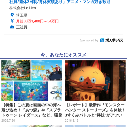
社員/週休2日制/育休実績あり」アニメ・マンガ好き歓迎
株式会社Le Lien
埼玉県
月給30万1,400円～54万円
正社員
Sponsored by
今、あなたにオススメ
【特集】この夏は画面の中の海へ
【レポート】最新作『モンスター
飛び込め！『あつ森』や『スプラ
ハンター ストーリーズ』を体験！
トゥーン レイダース』など、猛暑
3すくみバトルと“絆技”がアツい
を忘れて遊びたい“海ゲー”おすす
2026.7.20
2016.8.15
め5選