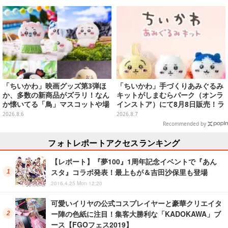
「ちいかわ」映画グッズ第3弾ほ
「ちいかわ」手づくりあみぐるみ
か、多数の新商品がズラリ！なん
キットがしまむらパーク（オンラ
か懐いてる「鳥」マスコットや場
インストア）にて8月8日販売！ラ
面写アイテムなど必見のラインナ
インナップ全3種、初心者向きの
2026.8.6
2026.8.7
ップ
編み方で作れちゃう
Recommended by
フォトレポートアクセスランキング
【レポート】『夢100』1周年記念イベントで『あん
スタ』コラボ発表！最上もが＆吉田沙保里も登場
2016.4.25 Mon 12:20
可愛いイリヤの公式コスプレイヤーと豪華クリエイタ
ー陣の色紙に注目！集客大勝利な「KADOKAWA」ブ
ース【FGOフェス2019】