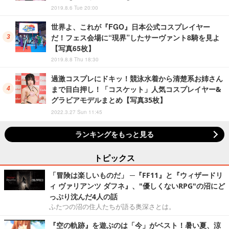
2019.8.6 Tue 20:00
世界よ、これが『FGO』日本公式コスプレイヤー
だ！フェス会場に“現界”したサーヴァント8騎を見よ
【写真65枚】
2019.8.8 Thu 18:30
過激コスプレにドキッ！競泳水着から清楚系お姉さん
まで目白押し！「コスケット」人気コスプレイヤー&
グラビアモデルまとめ【写真35枚】
2022.3.27 Sun 11:45
ランキングをもっと見る
トピックス
「冒険は楽しいものだ」 ─『FF11』と『ウィザードリ
ィ ヴァリアンツ ダフネ』、"優しくないRPG"の沼にど
っぷり沈んだ4人の話
ふたつの沼の住人たちが語る奥深さとは。
『空の軌跡』を遊ぶのは「今」がベスト！暑い夏、涼