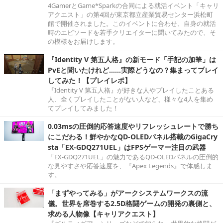
4GamerとGame*Sparkの合同による就活イベント「キャリ
アクエスト」の第4回が東京都立産業貿易センター浜松町
館で開催されました。このイベントに合わせ、自身の就活
時のエピソードを若手クリエイターに聞いてみたので、そ
の模様をお届けします。
『Identity V 第五人格』の新モード「手記の加筆」は
PvEと聞いたけれど……実際どうなの？集まってプレイ
してみた！【プレイレポ】
『Identity V 第五人格』が好きな人やプレイしたことある
人、全くプレイしたことがない人など、様々な4人を集め
てプレイしてみました！
0.03msの圧倒的応答速度やリフレッシュレートで勝ち
にこだわる！鮮やかなQD-OLEDパネル搭載のGigaCry
sta「EX-GDQ271UEL」はFPSゲーマー注目の武器
「EX-GDQ271UEL」の魅力であるQD-OLEDパネルの圧倒的
な見やすさや応答速度を、『Apex Legends』で体感しま
す。
「まずやってみる」がアークシステムワークスの流
儀。世界を席巻する2.5D格闘ゲームの開発の裏側と、
求める人物像【キャリアクエスト】