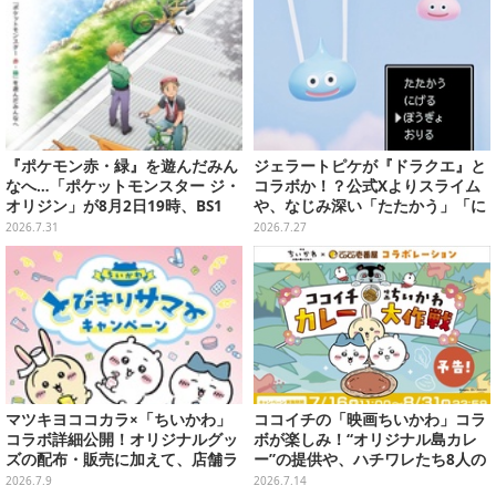
『ポケモン赤・緑』を遊んだみん
ジェラートピケが『ドラクエ』と
なへ…「ポケットモンスター ジ・
コラボか！？公式Xよりスライム
オリジン」が8月2日19時、BS1
や、なじみ深い「たたかう」「に
2・日曜アニメ劇場で放送！
げる」のコマンドウィンドウが投
2026.7.31
2026.7.27
稿
マツキヨココカラ×「ちいかわ」
ココイチの「映画ちいかわ」コラ
コラボ詳細公開！オリジナルグッ
ボが楽しみ！“オリジナル島カレ
ズの配布・販売に加えて、店舗ラ
ー”の提供や、ハチワレたち8人の
ッピングや”花火打ち上げ”まで盛
スプーン置きフィギュアをプレゼ
2026.7.9
2026.7.14