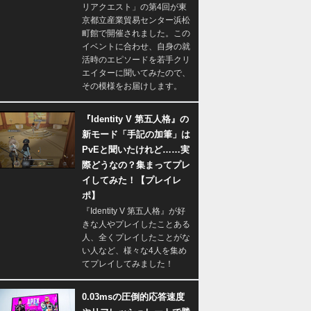
リアクエスト」の第4回が東
京都立産業貿易センター浜松
町館で開催されました。この
イベントに合わせ、自身の就
活時のエピソードを若手クリ
エイターに聞いてみたので、
その模様をお届けします。
『Identity V 第五人格』の
新モード「手記の加筆」は
PvEと聞いたけれど……実
際どうなの？集まってプレ
イしてみた！【プレイレ
ポ】
『Identity V 第五人格』が好
きな人やプレイしたことある
人、全くプレイしたことがな
い人など、様々な4人を集め
てプレイしてみました！
0.03msの圧倒的応答速度