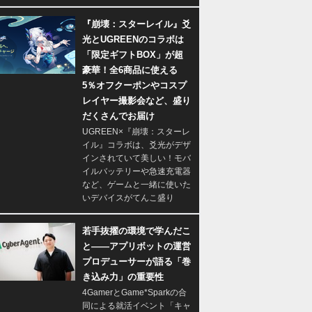
『崩壊：スターレイル』爻
光とUGREENのコラボは
「限定ギフトBOX」が超
豪華！全6商品に使える
5％オフクーポンやコスプ
レイヤー撮影会など、盛り
だくさんでお届け
UGREEN×『崩壊：スターレ
イル』コラボは、爻光がデザ
インされていて美しい！モバ
イルバッテリーや急速充電器
など、ゲームと一緒に使いた
いデバイスがてんこ盛り
若手抜擢の環境で学んだこ
と――アプリボットの運営
プロデューサーが語る「巻
き込み力」の重要性
4GamerとGame*Sparkの合
同による就活イベント「キャ