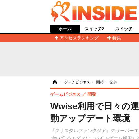
ホーム
スイッチ2
スイッチ
アクセスランキング
特集
ホーム
›
ゲームビジネス
›
開発
›
記事
ゲームビジネス
開発
Wwise利用で日々
動アップデート環境
『クリスタルファンタジア』のサーバーエン
nityで作るモダンなモバイルゲーム運用