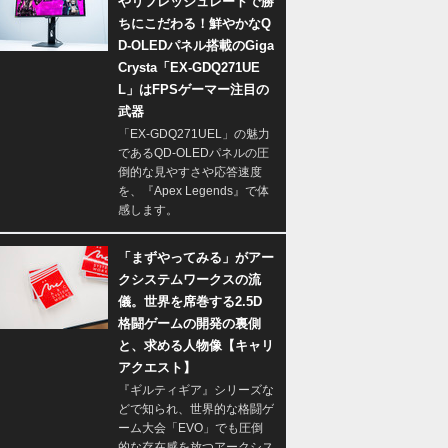
やリフレッシュレートで勝
ちにこだわる！鮮やかなQ
D-OLEDパネル搭載のGiga
Crysta「EX-GDQ271UE
L」はFPSゲーマー注目の
武器
「EX-GDQ271UEL」の魅力
であるQD-OLEDパネルの圧
倒的な見やすさや応答速度
を、『Apex Legends』で体
感します。
「まずやってみる」がアー
クシステムワークスの流
儀。世界を席巻する2.5D
格闘ゲームの開発の裏側
と、求める人物像【キャリ
アクエスト】
『ギルティギア』シリーズな
どで知られ、世界的な格闘ゲ
ーム大会「EVO」でも圧倒
的な存在感を放つアークシス