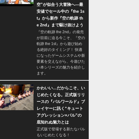
空”が似合う大冒険へ―最
安値でセール中の『the 1s
t』から新作『空の軌跡 th
e 2nd』まで駆け抜けよう
『空の軌跡 the 2nd』の発売
が目前に迫る今こそ、『空の
軌跡 the 1st』から遊び始め
る絶好のタイミング！ 快適
になったゲームシステムや新
要素を交えながら、今遊びた
い本シリーズの魅力を紹介し
ます。
かわいい…だからこそ、い
じめたくなる。正式版リリ
ースの『パルワールド』プ
レイヤーに訊く“キュート
アグレッション×パル”の
底知れぬ魅力とは
正式版で登場する新たなパル
もいじめたくなる！