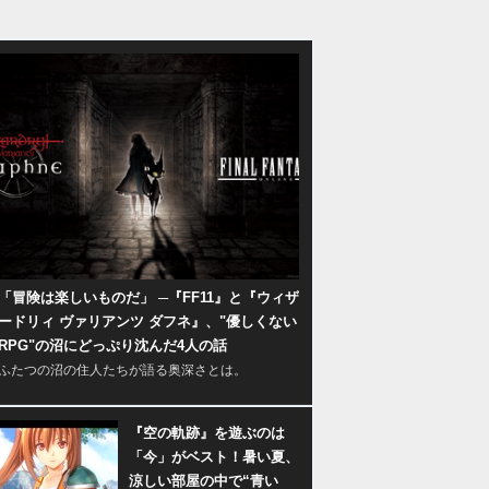
「冒険は楽しいものだ」 ─『FF11』と『ウィザ
ードリィ ヴァリアンツ ダフネ』、"優しくない
RPG"の沼にどっぷり沈んだ4人の話
ふたつの沼の住人たちが語る奥深さとは。
『空の軌跡』を遊ぶのは
「今」がベスト！暑い夏、
涼しい部屋の中で“青い