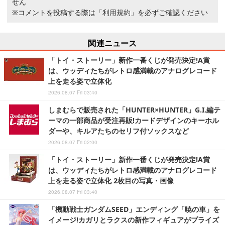
せん
※コメントを投稿する際は
「利用規約」
を必ずご確認ください
関連ニュース
「トイ・ストーリー」新作一番くじが発売決定!A賞
は、ウッディたちがレトロ感満載のアナログレコード
上を走る姿で立体化
2026.08.07 Fri 03:40
しまむらで販売された「HUNTER×HUNTER」G.I.編テ
ーマの一部商品が受注再販!カードデザインのキーホル
ダーや、キルアたちのセリフ付ソックスなど
2026.08.07 Fri 02:00
「トイ・ストーリー」新作一番くじが発売決定!A賞
は、ウッディたちがレトロ感満載のアナログレコード
上を走る姿で立体化 2枚目の写真・画像
2026.08.07 Fri 03:40
「機動戦士ガンダムSEED」エンディング「暁の車」を
イメージ!カガリとラクスの新作フィギュアがプライズ