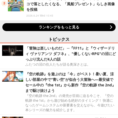
コで落としたくなる、「風船プレゼント」らしき画像
を投稿
2026.6.24 Wed 10:45
ランキングをもっと見る
トピックス
「冒険は楽しいものだ」 ─『FF11』と『ウィザードリ
ィ ヴァリアンツ ダフネ』、"優しくないRPG"の沼にど
っぷり沈んだ4人の話
ふたつの沼の住人たちが語る奥深さとは。
『空の軌跡』を遊ぶのは「今」がベスト！暑い夏、涼
しい部屋の中で“青い空”が似合う大冒険へ―最安値で
セール中の『the 1st』から新作『空の軌跡 the 2nd』
まで駆け抜けよう
『空の軌跡 the 2nd』の発売が目前に迫る今こそ、『空の
軌跡 the 1st』から遊び始める絶好のタイミング！ 快適に
なったゲームシステムや新要素を交えながら、今遊びたい
本シリーズの魅力を紹介します。