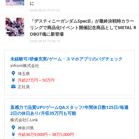
に
2026.08.07 Fri 07:20
「デスティニーガンダムSpecII」が最終決戦時カラー
リングで商品化!イベント開催記念商品としてMETAL R
OBOT魂に新登場
2026.08.07 Fri 06:15
未経験可/研修充実/ゲーム・スマホアプリのバグチェック
infront株式会社
埼玉県
月給27万円～50万円
正社員
直感力で品質UP!/ゲームQAスタッフ/年間休日数125日/毎週
2日の休日あり/月収35万円も可能
株式会社C-Link
神奈川県
月給36万9,000円～38万5,000円