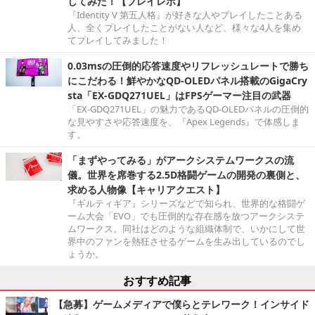
してみた！【プレイレポ】
『Identity V 第五人格』が好きな人やプレイしたことある
人、全くプレイしたことがない人など、様々な4人を集め
てプレイしてみました！
0.03msの圧倒的応答速度やリフレッシュレートで勝ち
にこだわる！鮮やかなQD-OLEDパネル搭載のGigaCry
sta「EX-GDQ271UEL」はFPSゲーマー注目の武器
「EX-GDQ271UEL」の魅力であるQD-OLEDパネルの圧倒的
な見やすさや応答速度を、『Apex Legends』で体感しま
す。
「まずやってみる」がアークシステムワークスの流
儀。世界を席巻する2.5D格闘ゲームの開発の裏側と、
求める人物像【キャリアクエスト】
『ギルティギア』シリーズなどで知られ、世界的な格闘ゲ
ーム大会「EVO」でも圧倒的な存在感を放つアークシステ
ムワークス。同社はどのような組織体制で、いかにして世
界中のファンを熱狂させるゲームを生み出しているのでし
ょうか。
おすすめ記事
【急募】ゲームメディアで僕らとテレワーク！インサイド