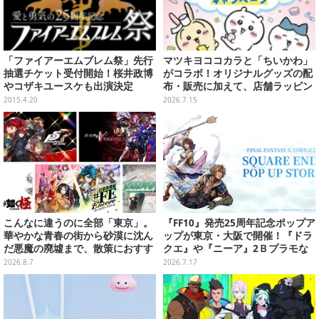
「ファイアーエムブレム祭」先行
マツキヨココカラと「ちいかわ」
抽選チケット受付開始！桜井政博
がコラボ！オリジナルグッズの配
やコザキユースケも出演決定
布・販売に加えて、店舗ラッピン
グや”花火打ち上げ”まで盛り沢山
2015.4.20
2026.7.15
こんなに違うのに全部「東京」。
『FF10』発売25周年記念ポップア
華やかな青春の街から砂漠に沈ん
ップが東京・大阪で開催！『ドラ
だ悪魔の廃墟まで、散策におすす
クエ』や『ニーア』2Ｂプラモな
め東京ゲーム5選【特集】
ども販売
2026.8.7
2026.7.17