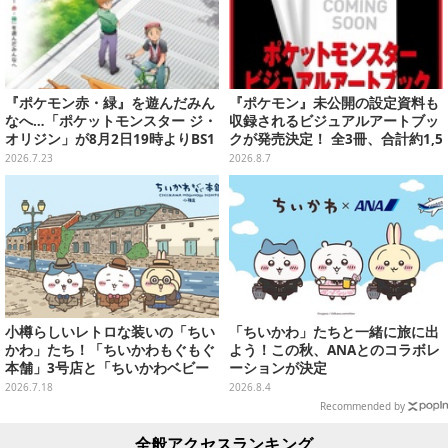
『ポケモン赤・緑』を遊んだみん
『ポケモン』未公開の設定資料も
なへ…「ポケットモンスター ジ・
収録されるビジュアルアートブッ
オリジン」が8月2日19時よりBS1
クが発売決定！ 全3冊、合計約1,5
2・日曜アニメ劇場で放送決定！
00ページの大ボリュームでシリー
2026.7.23
2026.8.7
ズ30年を振り返る
小樽らしいレトロな装いの「ちい
「ちいかわ」たちと一緒に旅に出
かわ」たち！「ちいかわもぐもぐ
よう！この秋、ANAとのコラボレ
本舗」3号店と「ちいかわベビー
ーションが決定
カステラ」がいよいよオープン
2026.7.18
2026.8.4
Recommended by
全般アクセスランキング