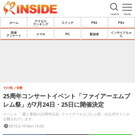
search
menu
アクセス
ホーム
スイッチ
PS5
PS4
ランキング
読者
インサイドちゃ
スマホ
PC
配信者
アンケート
ん
その他
全般
25周年コンサートイベント「ファイアーエムブ
レム祭」が7月24日・25日に開催決定
イベント「-愛と勇気の25周年記念- ファイアーエムブレム祭」の公式サイトが
公開されています。
2015.2.16 Mon 15:02