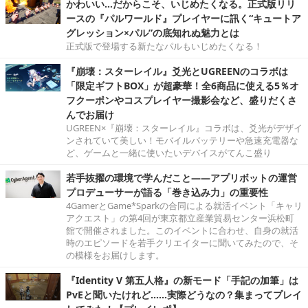
かわいい…だからこそ、いじめたくなる。正式版リリ
ースの『パルワールド』プレイヤーに訊く“キュートア
グレッション×パル”の底知れぬ魅力とは
正式版で登場する新たなパルもいじめたくなる！
『崩壊：スターレイル』爻光とUGREENのコラボは
「限定ギフトBOX」が超豪華！全6商品に使える5％オ
フクーポンやコスプレイヤー撮影会など、盛りだくさ
んでお届け
UGREEN×『崩壊：スターレイル』コラボは、爻光がデザイ
ンされていて美しい！モバイルバッテリーや急速充電器な
ど、ゲームと一緒に使いたいデバイスがてんこ盛り
若手抜擢の環境で学んだこと――アプリボットの運営
プロデューサーが語る「巻き込み力」の重要性
4GamerとGame*Sparkの合同による就活イベント「キャリ
アクエスト」の第4回が東京都立産業貿易センター浜松町
館で開催されました。このイベントに合わせ、自身の就活
時のエピソードを若手クリエイターに聞いてみたので、そ
の模様をお届けします。
『Identity V 第五人格』の新モード「手記の加筆」は
PvEと聞いたけれど……実際どうなの？集まってプレイ