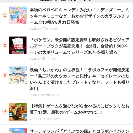
本物のペロペロキャンディみたい！「ディズニー」ミ
ッキーやミニーなど、おかおデザインのカラフルチャ
ーム全10種が8月31日発売
2026.8.4 Tue 16:00
『ポケモン』未公開の設定資料も収録されるビジュア
ルアートブックが発売決定！ 全3冊、合計約1,500ペ
ージの大ボリュームでシリーズ30年を振り返る
2026.8.7 Fri 14:45
映画「ちいかわ」の世界観！コラボカフェが開催決定
ー「島二郎のカツカレーと貝汁」や「セイレーンのた
いへんよく漬けましたプレート」など、フードも盛り
沢山
2026.6.22 Mon 19:45
【特集】ゲームを遊びながら食べるのにピッタリなお
菓子11選、最強の“ゲームおやつ”は…！
2017.11.13 Mon 12:00
サーティワンが『どうぶつの森』とコラボか？パチン