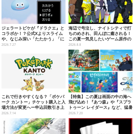
ジェラートピケが『ドラクエ』と
海辺で号泣し、ナイトシティで打
コラボか！？公式Xよりスライム
ちのめされ、田んぼに癒される！
や、なじみ深い「たたかう」「に
この夏一気見したいゲーム原作の
げる」のコマンドウィンドウが投
名作アニメ10選を一挙紹介【特
2026.7.27
2026.8.8
稿
集】
これで行きやすくなる？「ポケパ
【特集】この夏は画面の中の海へ
ーク カントー」チケット購入と入
飛び込め！『あつ森』や『スプラ
場方法が変更へー申込回数引き上
トゥーン レイダース』など、猛暑
げや本人確認を実施
を忘れて遊びたい“海ゲー”おすす
2026.7.14
2026.7.20
め5選