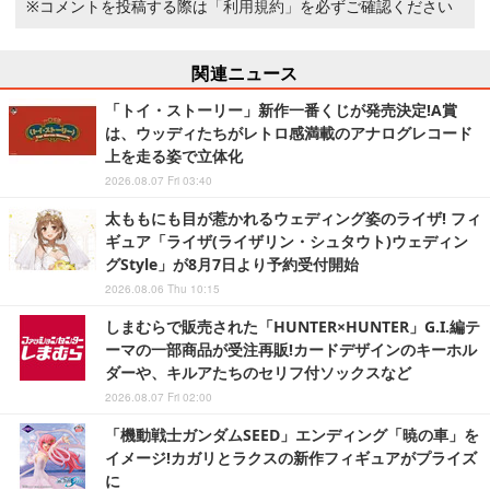
※コメントを投稿する際は
「利用規約」
を必ずご確認ください
関連ニュース
「トイ・ストーリー」新作一番くじが発売決定!A賞
は、ウッディたちがレトロ感満載のアナログレコード
上を走る姿で立体化
2026.08.07 Fri 03:40
太ももにも目が惹かれるウェディング姿のライザ! フィ
ギュア「ライザ(ライザリン・シュタウト)ウェディン
グStyle」が8月7日より予約受付開始
2026.08.06 Thu 10:15
しまむらで販売された「HUNTER×HUNTER」G.I.編テ
ーマの一部商品が受注再販!カードデザインのキーホル
ダーや、キルアたちのセリフ付ソックスなど
2026.08.07 Fri 02:00
「機動戦士ガンダムSEED」エンディング「暁の車」を
イメージ!カガリとラクスの新作フィギュアがプライズ
に