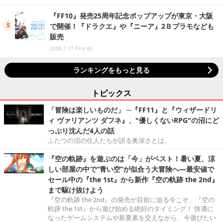
『FF10』発売25周年記念ポップアップが東京・大阪
で開催！『ドラクエ』や『ニーア』2Ｂプラモなども
販売
2026.7.17 Fri 6:45
ランキングをもっと見る
トピックス
「冒険は楽しいものだ」 ─『FF11』と『ウィザードリ
ィ ヴァリアンツ ダフネ』、"優しくないRPG"の沼にど
っぷり沈んだ4人の話
ふたつの沼の住人たちが語る奥深さとは。
『空の軌跡』を遊ぶのは「今」がベスト！暑い夏、涼
しい部屋の中で“青い空”が似合う大冒険へ―最安値で
セール中の『the 1st』から新作『空の軌跡 the 2nd』
まで駆け抜けよう
『空の軌跡 the 2nd』の発売が目前に迫る今こそ、『空の
軌跡 the 1st』から遊び始める絶好のタイミング！ 快適に
なったゲームシステムや新要素を交えながら、今遊びたい