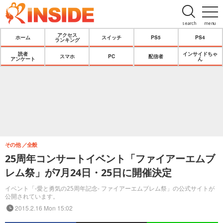
search
menu
アクセス
ホーム
スイッチ
PS5
PS4
ランキング
読者
インサイドちゃ
スマホ
PC
配信者
アンケート
ん
その他
全般
25周年コンサートイベント「ファイアーエムブ
レム祭」が7月24日・25日に開催決定
イベント「-愛と勇気の25周年記念- ファイアーエムブレム祭」の公式サイトが
公開されています。
2015.2.16 Mon 15:02