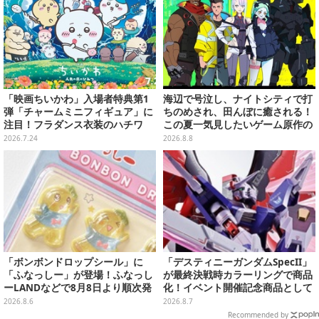
「映画ちいかわ」入場者特典第1
海辺で号泣し、ナイトシティで打
弾「チャームミニフィギュア」に
ちのめされ、田んぼに癒される！
注目！フラダンス衣装のハチワ
この夏一気見したいゲーム原作の
レ、うさぎら全8種類
名作アニメ10選を一挙紹介【特
2026.7.24
2026.8.8
集】
「ボンボンドロップシール」に
「デスティニーガンダムSpecII」
「ふなっしー」が登場！ふなっし
が最終決戦時カラーリングで商品
ーLANDなどで8月8日より順次発
化！イベント開催記念商品として
売
METAL ROBOT魂に新登場
2026.8.6
2026.8.7
Recommended by