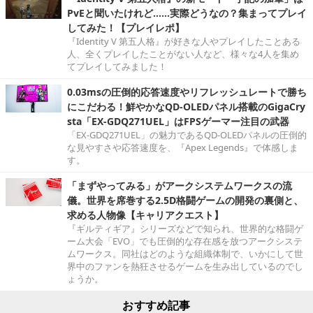
PvEと聞いたけれど……実際どうなの？集まってプレイ
してみた！【プレイレポ】
『Identity V 第五人格』が好きな人やプレイしたことある
人、全くプレイしたことがない人など、様々な4人を集め
てプレイしてみました！
0.03msの圧倒的応答速度やリフレッシュレートで勝ち
にこだわる！鮮やかなQD-OLEDパネル搭載のGigaCry
sta「EX-GDQ271UEL」はFPSゲーマー注目の武器
「EX-GDQ271UEL」の魅力であるQD-OLEDパネルの圧倒的
な見やすさや応答速度を、『Apex Legends』で体感しま
す。
「まずやってみる」がアークシステムワークスの流
儀。世界を席巻する2.5D格闘ゲームの開発の裏側と、
求める人物像【キャリアクエスト】
『ギルティギア』シリーズなどで知られ、世界的な格闘ゲ
ーム大会「EVO」でも圧倒的な存在感を放つアークシステ
ムワークス。同社はどのような組織体制で、いかにして世
界中のファンを熱狂させるゲームを生み出しているのでし
ょうか。
おすすめ記事