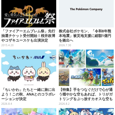
「ファイアーエムブレム祭」先行
株式会社ポケモン、「令和8年熊
抽選チケット受付開始！桜井政博
本地震」被災地支援に総額1億円
やコザキユースケも出演決定
を拠出へ
2015.4.20
2026.7.30
「ちいかわ」たちと一緒に旅に出
【特集】手をつなぐだけで心が通
よう！この秋、ANAとのコラボレ
う穏やかな空もあれば、トリがガ
ーションが決定
トリングをぶっ放すカオスな空も
ある！“空”がテーマのおすすめゲ
2026.8.4
2026.8.2
ーム5選