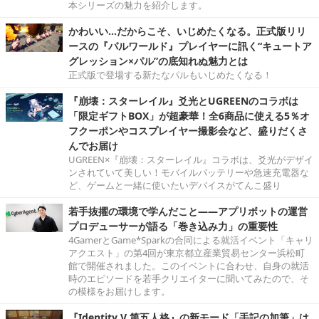
本シリーズの魅力を紹介します。
かわいい…だからこそ、いじめたくなる。正式版リリ
ースの『パルワールド』プレイヤーに訊く“キュートア
グレッション×パル”の底知れぬ魅力とは
正式版で登場する新たなパルもいじめたくなる！
『崩壊：スターレイル』爻光とUGREENのコラボは
「限定ギフトBOX」が超豪華！全6商品に使える5％オ
フクーポンやコスプレイヤー撮影会など、盛りだくさ
んでお届け
UGREEN×『崩壊：スターレイル』コラボは、爻光がデザイ
ンされていて美しい！モバイルバッテリーや急速充電器な
ど、ゲームと一緒に使いたいデバイスがてんこ盛り
若手抜擢の環境で学んだこと――アプリボットの運営
プロデューサーが語る「巻き込み力」の重要性
4GamerとGame*Sparkの合同による就活イベント「キャリ
アクエスト」の第4回が東京都立産業貿易センター浜松町
館で開催されました。このイベントに合わせ、自身の就活
時のエピソードを若手クリエイターに聞いてみたので、そ
の模様をお届けします。
『Identity V 第五人格』の新モード「手記の加筆」は