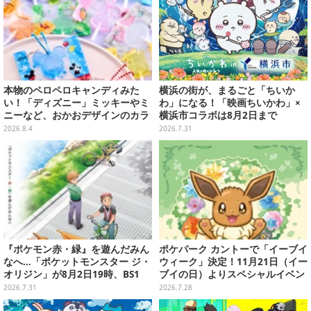
本物のペロペロキャンディみた
横浜の街が、まるごと「ちいか
い！「ディズニー」ミッキーやミ
わ」になる！「映画ちいかわ」×
ニーなど、おかおデザインのカラ
横浜市コラボは8月2日まで
フルチャーム全10種が8月31日発
2026.8.4
2026.7.31
売
『ポケモン赤・緑』を遊んだみん
ポケパーク カントーで「イーブイ
なへ…「ポケットモンスター ジ・
ウィーク」決定！11月21日（イー
オリジン」が8月2日19時、BS1
ブイの日）よりスペシャルイベン
2・日曜アニメ劇場で放送！
ト開催
2026.7.31
2026.7.28