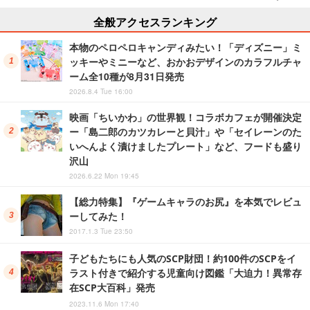
全般アクセスランキング
本物のペロペロキャンディみたい！「ディズニー」ミ
ッキーやミニーなど、おかおデザインのカラフルチャ
ーム全10種が8月31日発売
2026.8.4 Tue 16:00
映画「ちいかわ」の世界観！コラボカフェが開催決定
ー「島二郎のカツカレーと貝汁」や「セイレーンのた
いへんよく漬けましたプレート」など、フードも盛り
沢山
2026.6.22 Mon 19:45
【総力特集】『ゲームキャラのお尻』を本気でレビュ
ーしてみた！
2017.1.3 Tue 23:50
子どもたちにも人気のSCP財団！約100件のSCPをイ
ラスト付きで紹介する児童向け図鑑「大迫力！異常存
在SCP大百科」発売
2023.11.6 Mon 17:40