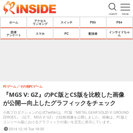
search
menu
アクセス
ホーム
スイッチ
PS5
PS4
ランキング
読者
インサイドちゃ
スマホ
PC
配信者
アンケート
ん
PCゲーム
その他PCゲーム
『MGS V: GZ』のPC版とCS版を比較した画像
が公開―向上したグラフィックをチェック
小島プロダクションの公式Twitterは、PC版『METAL GEAR SOLID V: GROUND
ZEROES』（以下、MGS V: GZ） の比較画像を公開しました。画像は、PC版と
コンソール版におけるグラフィックの違いを交互に表示しています。
2014.12.16 Tue 18:30