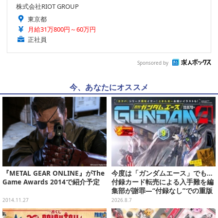
株式会社RIOT GROUP
東京都
月給31万800円～60万円
正社員
Sponsored by
今、あなたにオススメ
『METAL GEAR ONLINE』がThe
今度は「ガンダムエース」でも…
Game Awards 2014で紹介予定
付録カード転売による入手難を編
集部が謝罪―“付録なし”での重版
対応を進行中
2014.11.27
2026.8.7