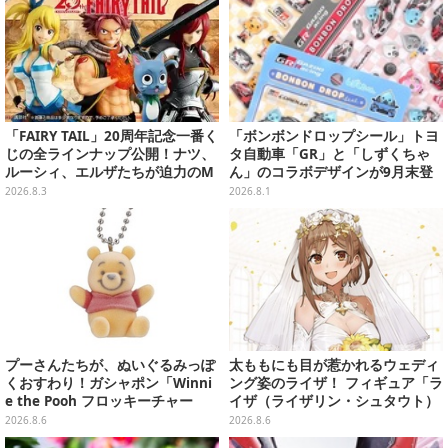
「FAIRY TAIL」20周年記念一番く
「ボンボンドロップシール」トヨ
じの全ラインナップ公開！ナツ、
タ自動車「GR」と「しずくちゃ
ルーシィ、エルザたちが迫力のM
ん」のコラボデザインが9月末登
ASTERLISEで初登場
場！くま吉らも描かれた全4柄
2026.8.3
2026.8.1
プーさんたちが、ぬいぐるみっぽ
太ももにも目が惹かれるウェディ
くおすわり！ガシャポン「Winni
ング姿のライザ！ フィギュア「ラ
e the Pooh フロッキーチャー
イザ（ライザリン・シュタウト）
ム」ふわふわでどれも可愛い全4
ウェディングStyle」が8月7日よ
2026.8.6
2026.8.6
種
り予約受付開始