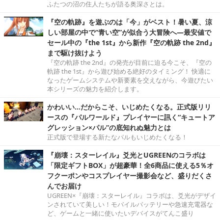
ふたつの沼の住人たちが語る奥深さとは。
『空の軌跡』を遊ぶのは「今」がベスト！暑い夏、涼
しい部屋の中で“青い空”が似合う大冒険へ―最安値で
セール中の『the 1st』から新作『空の軌跡 the 2nd』
まで駆け抜けよう
『空の軌跡 the 2nd』の発売が目前に迫る今こそ、『空の
軌跡 the 1st』から遊び始める絶好のタイミング！ 快適に
なったゲームシステムや新要素を交えながら、今遊びたい
本シリーズの魅力を紹介します。
かわいい…だからこそ、いじめたくなる。正式版リリ
ースの『パルワールド』プレイヤーに訊く“キュートア
グレッション×パル”の底知れぬ魅力とは
正式版で登場する新たなパルもいじめたくなる！
『崩壊：スターレイル』爻光とUGREENのコラボは
「限定ギフトBOX」が超豪華！全6商品に使える5％オ
フクーポンやコスプレイヤー撮影会など、盛りだくさ
んでお届け
UGREEN×『崩壊：スターレイル』コラボは、爻光がデザイ
ンされていて美しい！モバイルバッテリーや急速充電器な
ど、ゲームと一緒に使いたいデバイスがてんこ盛り