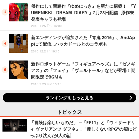
傑作にして問題作『ゆめにっき』を新たに構築！ 『Y
UMENIKKI -DREAM DIARY-』2月23日配信─原作未
発表キャラも登場
2018.1.25 Thu 15:00
新エンディングが追加された『青鬼 2016』、AndAp
pにて配信…ハッカドールとのコラボも
2016.12.2 Fri 16:15
新作ロボットゲーム『フィギュアヘッズ』に『ゼノギ
アス』の「フェイ」「ヴェルトール」などが登場！期
間限定でBGMも
2016.2.23 Tue 15:15
ランキングをもっと見る
トピックス
「冒険は楽しいものだ」 ─『FF11』と『ウィザードリ
ィ ヴァリアンツ ダフネ』、"優しくないRPG"の沼にど
っぷり沈んだ4人の話