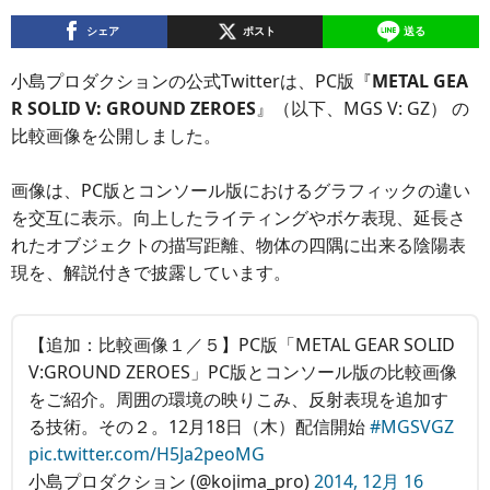
シェア
ポスト
送る
小島プロダクションの公式Twitterは、PC版『
METAL GEA
R SOLID V: GROUND ZEROES
』（以下、MGS V: GZ） の
比較画像を公開しました。
画像は、PC版とコンソール版におけるグラフィックの違い
を交互に表示。向上したライティングやボケ表現、延長さ
れたオブジェクトの描写距離、物体の四隅に出来る陰陽表
現を、解説付きで披露しています。
【追加：比較画像１／５】PC版「METAL GEAR SOLID
V:GROUND ZEROES」PC版とコンソール版の比較画像
をご紹介。周囲の環境の映りこみ、反射表現を追加す
る技術。その２。12月18日（木）配信開始
#MGSVGZ
pic.twitter.com/H5Ja2peoMG
小島プロダクション (@kojima_pro)
2014, 12月 16