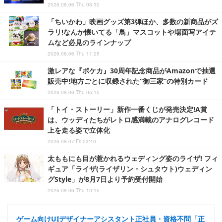
2026.08.06 Thu 03:30
「ちいかわ」映画グッズ第3弾ほか、多数の新商品がズ
ラリ!なんか懐いてる「鳥」マスコットや場面写アイテ
ムなど必見のラインナップ
2026.08.06 Thu 11:25
激レアな『ポケカ』30周年記念商品がAmazonで抽選
販売中!地方ごとに収録された“御三家”の特別カード
2026.08.06 Thu 05:15
「トイ・ストーリー」新作一番くじが発売決定!A賞
は、ウッディたちがレトロ感満載のアナログレコード
上を走る姿で立体化
2026.08.07 Fri 03:40
太ももにも目が惹かれるウェディング姿のライザ! フィ
ギュア「ライザ(ライザリン・シュタウト)ウェディン
グStyle」が8月7日より予約受付開始
2026.08.06 Thu 10:15
ゲーム向けUIデザイナーアシスタント正社員・資格不問「正