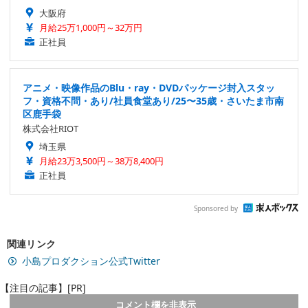
大阪府
月給25万1,000円～32万円
正社員
アニメ・映像作品のBlu・ray・DVDパッケージ封入スタッ
フ・資格不問・あり/社員食堂あり/25〜35歳・さいたま市南
区鹿手袋
株式会社RIOT
埼玉県
月給23万3,500円～38万8,400円
正社員
Sponsored by
関連リンク
小島プロダクション公式Twitter
【注目の記事】[PR]
コメント欄を非表示