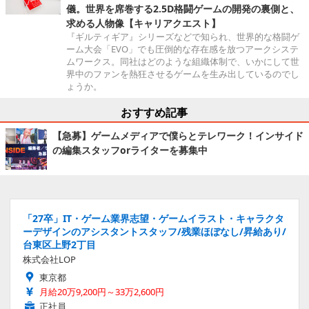
儀。世界を席巻する2.5D格闘ゲームの開発の裏側と、
求める人物像【キャリアクエスト】
『ギルティギア』シリーズなどで知られ、世界的な格闘ゲ
ーム大会「EVO」でも圧倒的な存在感を放つアークシステ
ムワークス。同社はどのような組織体制で、いかにして世
界中のファンを熱狂させるゲームを生み出しているのでし
ょうか。
おすすめ記事
【急募】ゲームメディアで僕らとテレワーク！インサイド
の編集スタッフorライターを募集中
「27卒」IT・ゲーム業界志望・ゲームイラスト・キャラクタ
ーデザインのアシスタントスタッフ/残業ほぼなし/昇給あり/
台東区上野2丁目
株式会社LOP
東京都
月給20万9,200円～33万2,600円
正社員