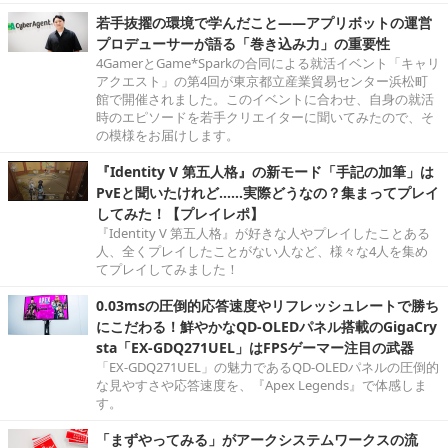
若手抜擢の環境で学んだこと――アプリボットの運営
プロデューサーが語る「巻き込み力」の重要性
4GamerとGame*Sparkの合同による就活イベント「キャリ
アクエスト」の第4回が東京都立産業貿易センター浜松町
館で開催されました。このイベントに合わせ、自身の就活
時のエピソードを若手クリエイターに聞いてみたので、そ
の模様をお届けします。
『Identity V 第五人格』の新モード「手記の加筆」は
PvEと聞いたけれど……実際どうなの？集まってプレイ
してみた！【プレイレポ】
『Identity V 第五人格』が好きな人やプレイしたことある
人、全くプレイしたことがない人など、様々な4人を集め
てプレイしてみました！
0.03msの圧倒的応答速度やリフレッシュレートで勝ち
にこだわる！鮮やかなQD-OLEDパネル搭載のGigaCry
sta「EX-GDQ271UEL」はFPSゲーマー注目の武器
「EX-GDQ271UEL」の魅力であるQD-OLEDパネルの圧倒的
な見やすさや応答速度を、『Apex Legends』で体感しま
す。
「まずやってみる」がアークシステムワークスの流