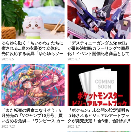
ゆらゆら動く「ちいかわ」たちに
「デスティニーガンダムSpecII」
癒される…島の衣装姿で立体化、
が最終決戦時カラーリングで商品
光に反応する玩具「ゆらゆらソー
化！イベント開催記念商品として
ラー」全8種が全国アミューズメ
METAL ROBOT魂に新登場
2026.8.5
2026.8.7
ント施設にて展開
「また転売の餌食になりそう」8
『ポケモン』未公開の設定資料も
月発売の「Vジャンプ10月号」買
収録されるビジュアルアートブッ
い占めを危惧―『ワンピース カー
クが発売決定！ 全3冊、合計約1,5
ド』付録中止もやまぬ不安
00ページの大ボリュームでシリー
2026.7.21
2026.8.7
ズ30年を振り返る