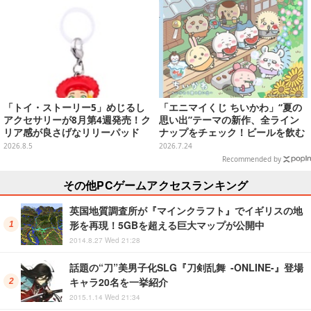
「トイ・ストーリー5」めじるし
「エニマイくじ ちいかわ」“夏の
アクセサリーが8月第4週発売！ク
思い出”テーマの新作、全ライン
リア感が良さげなリリーパッド
ナップをチェック！ビールを飲む
や、ジェシーなど全5種ラインナ
「くりまんじゅう」ぬいぐるみな
2026.8.5
2026.7.24
ップ
ど
Recommended by
その他PCゲームアクセスランキング
英国地質調査所が『マインクラフト』でイギリスの地
形を再現！5GBを超える巨大マップが公開中
2014.8.27 Wed 21:28
話題の“刀”美男子化SLG『刀剣乱舞 -ONLINE-』登場
キャラ20名を一挙紹介
2015.1.14 Wed 21:34