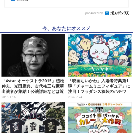
Sponsored by
今、あなたにオススメ
「4star オーケストラ2015」植松
「映画ちいかわ」入場者特典第1
伸夫、光田康典、古代祐三ら豪華
弾「チャームミニフィギュア」に
出演者が集結！公演詳細などは近
注目！フラダンス衣装のハチワ
日発表
レ、うさぎら全8種類
2015.1.16
2026.7.24