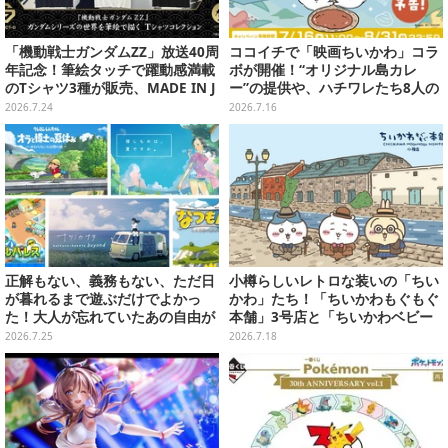
「機動戦士ガンダムZZ」放送40周
ココイチで「映画ちいかわ」コラ
年記念！筆絵タッチで躍動感満載
ボが開催！“オリジナル島カレ
のTシャツ3種が販売、MADE IN J
ー”の提供や、ハチワレたち8人の
APANで品質にもこだわり
スプーン置きフィギュアをプレゼ
2026.7.24
2026.7.16
ント
正解もない、義務もない、ただ日
小樽らしいレトロな装いの「ちい
が暮れるまで遊ぶだけでよかっ
かわ」たち！「ちいかわもぐもぐ
た！大人が忘れていたあの自由が
本舗」3号店と「ちいかわベビー
蘇るノスタルジー夏休みゲームお
カステラ」がいよいよオープン
2026.7.25
2026.7.18
すすめ5選【特集】