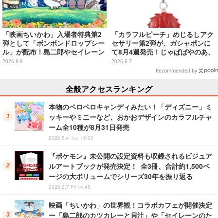
「映画ちいかわ」入場者特典第2
「カラフルピーチ」めじるしアク
弾として「ボンボンドロップシー
セサリー第2弾が、ガシャポンに
ル」が配布！島二郎やセイレーン
て8月4週発売！じゃぱぱやのあ、
はもちろん、人魚のウロコまで…
シヴァたちメンバー11名分ライン
2026.8.8
2026.8.7
ナップ
Recommended by
全般アクセスランキング
本物のペロペロキャンディみたい！「ディズニー」ミ
ッキーやミニーなど、おかおデザインのカラフルチャ
ーム全10種が8月31日発売
2026.8.4 Tue 16:00
『ポケモン』未公開の設定資料も収録されるビジュア
ルアートブックが発売決定！ 全3冊、合計約1,500ペ
ージの大ボリュームでシリーズ30年を振り返る
2026.8.7 Fri 14:45
映画「ちいかわ」の世界観！コラボカフェが開催決定
ー「島二郎のカツカレーと貝汁」や「セイレーンのた