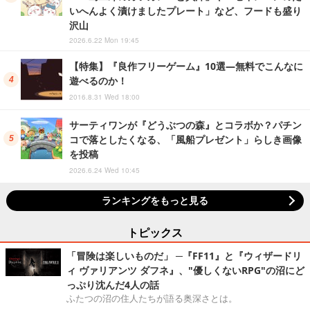
いへんよく漬けましたプレート」など、フードも盛り
沢山
2026.6.22 Mon 19:45
【特集】『良作フリーゲーム』10選―無料でこんなに
遊べるのか！
2016.8.31 Wed 18:00
サーティワンが『どうぶつの森』とコラボか？パチン
コで落としたくなる、「風船プレゼント」らしき画像
を投稿
2026.6.24 Wed 10:45
ランキングをもっと見る
トピックス
「冒険は楽しいものだ」 ─『FF11』と『ウィザードリ
ィ ヴァリアンツ ダフネ』、"優しくないRPG"の沼にど
っぷり沈んだ4人の話
ふたつの沼の住人たちが語る奥深さとは。