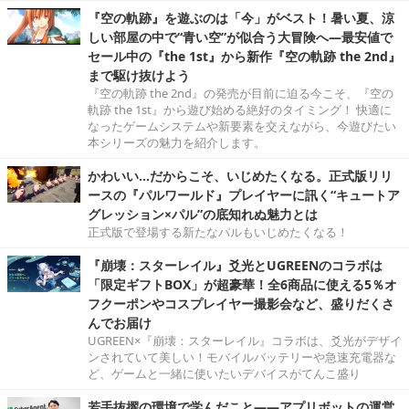
『空の軌跡』を遊ぶのは「今」がベスト！暑い夏、涼
しい部屋の中で“青い空”が似合う大冒険へ―最安値で
セール中の『the 1st』から新作『空の軌跡 the 2nd』
まで駆け抜けよう
『空の軌跡 the 2nd』の発売が目前に迫る今こそ、『空の
軌跡 the 1st』から遊び始める絶好のタイミング！ 快適に
なったゲームシステムや新要素を交えながら、今遊びたい
本シリーズの魅力を紹介します。
かわいい…だからこそ、いじめたくなる。正式版リリ
ースの『パルワールド』プレイヤーに訊く“キュートア
グレッション×パル”の底知れぬ魅力とは
正式版で登場する新たなパルもいじめたくなる！
『崩壊：スターレイル』爻光とUGREENのコラボは
「限定ギフトBOX」が超豪華！全6商品に使える5％オ
フクーポンやコスプレイヤー撮影会など、盛りだくさ
んでお届け
UGREEN×『崩壊：スターレイル』コラボは、爻光がデザイ
ンされていて美しい！モバイルバッテリーや急速充電器な
ど、ゲームと一緒に使いたいデバイスがてんこ盛り
若手抜擢の環境で学んだこと――アプリボットの運営