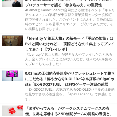
プロデューサーが語る「巻き込み力」の重要性
4GamerとGame*Sparkの合同による就活イベント「キャリ
アクエスト」の第4回が東京都立産業貿易センター浜松町
館で開催されました。このイベントに合わせ、自身の就活
時のエピソードを若手クリエイターに聞いてみたので、そ
の模様をお届けします。
『Identity V 第五人格』の新モード「手記の加筆」は
PvEと聞いたけれど……実際どうなの？集まってプレイ
してみた！【プレイレポ】
『Identity V 第五人格』が好きな人やプレイしたことある
人、全くプレイしたことがない人など、様々な4人を集め
てプレイしてみました！
0.03msの圧倒的応答速度やリフレッシュレートで勝ち
にこだわる！鮮やかなQD-OLEDパネル搭載のGigaCry
sta「EX-GDQ271UEL」はFPSゲーマー注目の武器
「EX-GDQ271UEL」の魅力であるQD-OLEDパネルの圧倒的
な見やすさや応答速度を、『Apex Legends』で体感しま
す。
「まずやってみる」がアークシステムワークスの流
儀。世界を席巻する2.5D格闘ゲームの開発の裏側と、