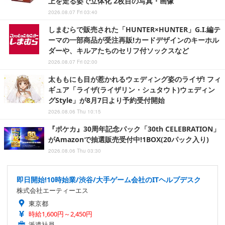
上を走る姿で立体化 2枚目の写真・画像
2026.08.07 Fri 03:40
しまむらで販売された「HUNTER×HUNTER」G.I.編テ
ーマの一部商品が受注再販!カードデザインのキーホル
ダーや、キルアたちのセリフ付ソックスなど
2026.08.07 Fri 02:00
太ももにも目が惹かれるウェディング姿のライザ! フィ
ギュア「ライザ(ライザリン・シュタウト)ウェディン
グStyle」が8月7日より予約受付開始
2026.08.06 Thu 10:15
『ポケカ』30周年記念パック「30th CELEBRATION」
がAmazonで抽選販売受付中!1BOX(20パック入り)
2026.08.06 Thu 03:30
即日開始!10時始業/渋谷/大手ゲーム会社のITヘルプデスク
株式会社エーティーエス
東京都
時給1,600円～2,450円
派遣社員