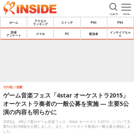
search
menu
アクセス
ホーム
スイッチ
PS5
PS4
ランキング
読者
インサイドちゃ
スマホ
PC
配信者
アンケート
ん
その他
全般
ゲーム音楽フェス「4star オーケストラ2015」
オーケストラ奏者の一般公募を実施 ― 主要5公
演の内容も明らかに
2083は、4年に1度のゲーム音楽フェス「4star オーケストラ2015」について主
要5公演の情報を公開しました。また、オーケストラ奏者の一般公募を開始しま
した。