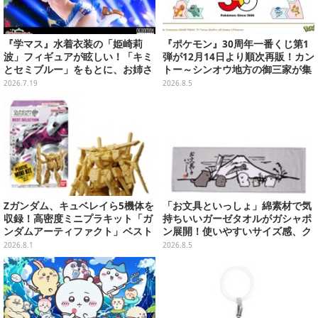
『学マス』水着衣装の「姫崎莉
『ポケモン』30周年一番くじ第1
波」フィギュアが眩しい！「キミ
弾が12月14日より順次再販！カン
とセミブルー」をもとに、お姉さ
トー～シンオウ地方の御三家が集
ん力あふれる姿を立体化
まった時計、ぬいぐるみなど記念
2026.7.19
2026.8.5
グッズ盛りだくさん
Zガンダム、キュベレイら5機体を
「お文具といっしょ」綿素材で気
収録！高密度ミニプラキット「ガ
持ちいいガーゼタオルがガシャポ
ンダムアーティファクト」ベスト
ン展開！使いやすいサイズ感、ク
セレクションが10月発売
ールな和柄や可愛らしいお寿司な
2026.8.1
2026.8.5
ど全4種