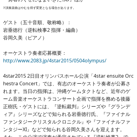
※演奏楽曲はやむを得ず変更となる場合があります。
ゲスト（五十音順、敬称略）：
岩垂徳行（逆転検事2 指揮・編曲）
谷岡久美（ピアノ）
オーケストラ奏者応募概要：
http://www.2083.jp/4star2015/0504olympus/
4star2015 2日目オリンパスホール公演「4star ensuite Orc
hestra Concert」では、有志のオーケストラ奏者が公募さ
れます。当日の指揮は、沖縄ゲームタクトなど、近年のゲ
ーム音楽オーケストラコンサート企画で指揮を務める後藤
正樹氏・ゲストには、『逆転裁判』シリーズや『グランデ
ィア』シリーズなどで知られる岩垂徳行氏、『ファイナル
ファンタジークリスタルクロニクル』や『ファイナルファ
ンタジーXI』などで知られる谷岡久美さんを迎えます。
また、この公演で演奏が予定されている『逆転検事2』で