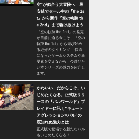
空”が似合う大冒険へ―最
安値でセール中の『the 1s
t』から新作『空の軌跡 th
e 2nd』まで駆け抜けよう
『空の軌跡 the 2nd』の発売
が目前に迫る今こそ、『空の
軌跡 the 1st』から遊び始め
る絶好のタイミング！ 快適
になったゲームシステムや新
要素を交えながら、今遊びた
い本シリーズの魅力を紹介し
ます。
かわいい…だからこそ、い
じめたくなる。正式版リリ
ースの『パルワールド』プ
レイヤーに訊く“キュート
アグレッション×パル”の
底知れぬ魅力とは
正式版で登場する新たなパル
もいじめたくなる！