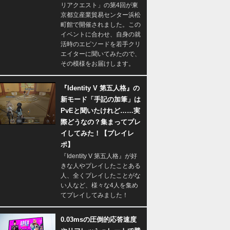
リアクエスト」の第4回が東
京都立産業貿易センター浜松
町館で開催されました。この
イベントに合わせ、自身の就
活時のエピソードを若手クリ
エイターに聞いてみたので、
その模様をお届けします。
『Identity V 第五人格』の
新モード「手記の加筆」は
PvEと聞いたけれど……実
際どうなの？集まってプレ
イしてみた！【プレイレ
ポ】
『Identity V 第五人格』が好
きな人やプレイしたことある
人、全くプレイしたことがな
い人など、様々な4人を集め
てプレイしてみました！
0.03msの圧倒的応答速度