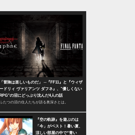
「冒険は楽しいものだ」 ─『FF11』と『ウィザ
ードリィ ヴァリアンツ ダフネ』、"優しくない
RPG"の沼にどっぷり沈んだ4人の話
ふたつの沼の住人たちが語る奥深さとは。
『空の軌跡』を遊ぶのは
「今」がベスト！暑い夏、
涼しい部屋の中で“青い