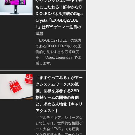
やリフレッシュレートで勝
ちにこだわる！鮮やかなQ
D-OLEDパネル搭載のGiga
Crysta「EX-GDQ271UE
L」はFPSゲーマー注目の
武器
「EX-GDQ271UEL」の魅力
であるQD-OLEDパネルの圧
倒的な見やすさや応答速度
を、『Apex Legends』で体
感します。
「まずやってみる」がアー
クシステムワークスの流
儀。世界を席巻する2.5D
格闘ゲームの開発の裏側
と、求める人物像【キャリ
アクエスト】
『ギルティギア』シリーズな
どで知られ、世界的な格闘ゲ
ーム大会「EVO」でも圧倒
的な存在感を放つアークシス