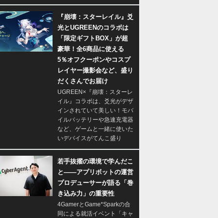
『崩壊：スターレイル』爻
光とUGREENのコラボは
「限定ギフトBOX」が超
豪華！全6商品に使える
5％オフクーポンやコスプ
レイヤー撮影会など、盛り
だくさんでお届け
UGREEN×『崩壊：スターレ
イル』コラボは、爻光がデザ
インされていて美しい！モバ
イルバッテリーや急速充電器
など、ゲームと一緒に使いた
いデバイスがてんこ盛り
若手抜擢の環境で学んだこ
と――アプリボットの運営
プロデューサーが語る「巻
き込み力」の重要性
4GamerとGame*Sparkの合
同による就活イベント「キャ