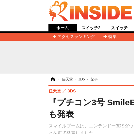
ホーム
スイッチ2
スイッチ
アクセスランキング
特集
ホーム
›
任天堂
›
3DS
›
記事
任天堂
3DS
『プチコン3号 Smil
も発表
スマイルブームは、ニンテンドー3DSダウ
とを正式発表しました。