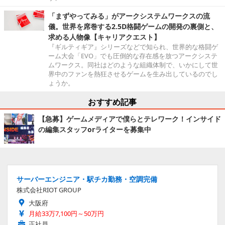
「まずやってみる」がアークシステムワークスの流
儀。世界を席巻する2.5D格闘ゲームの開発の裏側と、
求める人物像【キャリアクエスト】
『ギルティギア』シリーズなどで知られ、世界的な格闘ゲ
ーム大会「EVO」でも圧倒的な存在感を放つアークシステ
ムワークス。同社はどのような組織体制で、いかにして世
界中のファンを熱狂させるゲームを生み出しているのでし
ょうか。
おすすめ記事
【急募】ゲームメディアで僕らとテレワーク！インサイド
の編集スタッフorライターを募集中
サーバーエンジニア・駅チカ勤務・空調完備
株式会社RIOT GROUP
大阪府
月給33万7,100円～50万円
正社員