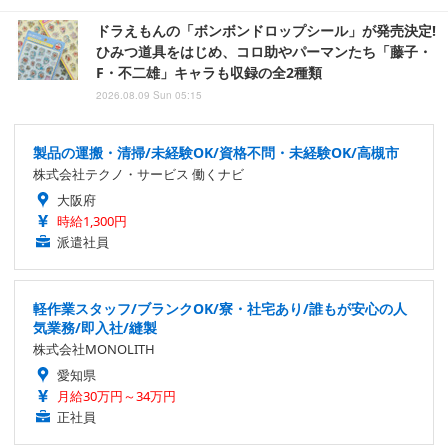
ドラえもんの「ボンボンドロップシール」が発売決定!
ひみつ道具をはじめ、コロ助やパーマンたち「藤子・
F・不二雄」キャラも収録の全2種類
2026.08.09 Sun 05:15
製品の運搬・清掃/未経験OK/資格不問・未経験OK/高槻市
株式会社テクノ・サービス 働くナビ
大阪府
時給1,300円
派遣社員
軽作業スタッフ/ブランクOK/寮・社宅あり/誰もが安心の人
気業務/即入社/縫製
株式会社MONOLITH
愛知県
月給30万円～34万円
正社員