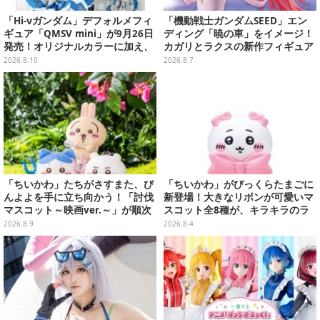
「Hi-νガンダム」デフォルメフィ
「機動戦士ガンダムSEED」エン
ギュア「QMSV mini」が9月26日
ディング「暁の車」をイメージ！
発売！オリジナルカラーに加え、
カガリとラクスの新作フィギュア
デザイン違い"Alternative Ve
がプライズに
2026.8.10
2026.8.7
r."など全8種
「ちいかわ」たちがさすまた、び
「ちいかわ」がびっくらたまごに
んよよを手に立ち向かう！「討伐
新登場！大きなリボンが可愛いマ
マスコット～映画ver.～」が順次
スコット全8種が、キラキラのラ
展開
メ入り入浴剤から飛び出す
2026.8.9
2026.8.4