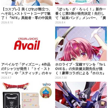
【コスプレ】美くびれが際立つ、
「ぼっち・ざ・ろっく！」新作一
へそ出し×ストリートコーデで魅
番くじ第5弾が発売決定！先行し
了！『NTE』異能者・零の中国美
て「結束バンド」メンバー、「廣
女レイヤーが美しすぎた【写真10
井きくり」のメイド衣装フィギュ
2026.8.10
2026.8.4
枚】
アを公開
アベイルで「ディズニー」4作品
ホロライブ・宝鐘マリンを「To L
のTシャツが発売！「トイ・スト
OVEる」の矢吹健太朗先生が描
ーリー」や「スティッチ」のキャ
く！豪華コラボによる『ホロカ』
ラを刺しゅうでデザイン
限定カードがお披露目
2026.8.7
2026.7.30