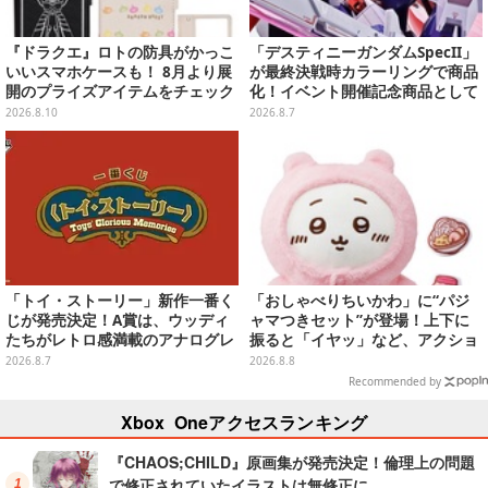
『ドラクエ』ロトの防具がかっこ
「デスティニーガンダムSpecII」
いいスマホケースも！ 8月より展
が最終決戦時カラーリングで商品
開のプライズアイテムをチェック
化！イベント開催記念商品として
METAL ROBOT魂に新登場
2026.8.10
2026.8.7
「トイ・ストーリー」新作一番く
「おしゃべりちいかわ」に“パジ
じが発売決定！A賞は、ウッディ
ャマつきセット”が登場！上下に
たちがレトロ感満載のアナログレ
振ると「イヤッ」など、アクショ
コード上を走る姿で立体化
ンに応じて喋ってくれる
2026.8.7
2026.8.8
Recommended by
Xbox Oneアクセスランキング
『CHAOS;CHILD』原画集が発売決定！倫理上の問題
で修正されていたイラストは無修正に