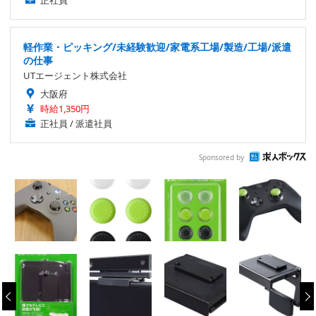
正社員
軽作業・ピッキング/未経験歓迎/家電系工場/製造/工場/派遣
の仕事
UTエージェント株式会社
大阪府
時給1,350円
正社員 / 派遣社員
Sponsored by
‹