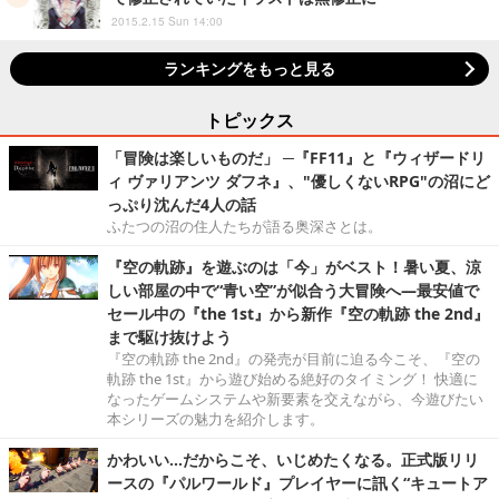
2015.2.15 Sun 14:00
ランキングをもっと見る
トピックス
「冒険は楽しいものだ」 ─『FF11』と『ウィザードリ
ィ ヴァリアンツ ダフネ』、"優しくないRPG"の沼にど
っぷり沈んだ4人の話
ふたつの沼の住人たちが語る奥深さとは。
『空の軌跡』を遊ぶのは「今」がベスト！暑い夏、涼
しい部屋の中で“青い空”が似合う大冒険へ―最安値で
セール中の『the 1st』から新作『空の軌跡 the 2nd』
まで駆け抜けよう
『空の軌跡 the 2nd』の発売が目前に迫る今こそ、『空の
軌跡 the 1st』から遊び始める絶好のタイミング！ 快適に
なったゲームシステムや新要素を交えながら、今遊びたい
本シリーズの魅力を紹介します。
かわいい…だからこそ、いじめたくなる。正式版リリ
ースの『パルワールド』プレイヤーに訊く“キュートア