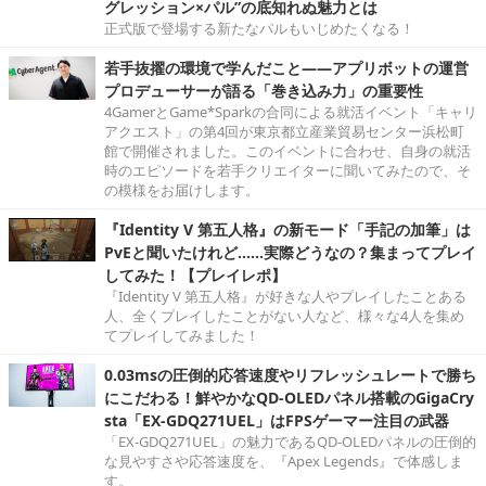
グレッション×パル”の底知れぬ魅力とは
正式版で登場する新たなパルもいじめたくなる！
若手抜擢の環境で学んだこと――アプリボットの運営
プロデューサーが語る「巻き込み力」の重要性
4GamerとGame*Sparkの合同による就活イベント「キャリ
アクエスト」の第4回が東京都立産業貿易センター浜松町
館で開催されました。このイベントに合わせ、自身の就活
時のエピソードを若手クリエイターに聞いてみたので、そ
の模様をお届けします。
『Identity V 第五人格』の新モード「手記の加筆」は
PvEと聞いたけれど……実際どうなの？集まってプレイ
してみた！【プレイレポ】
『Identity V 第五人格』が好きな人やプレイしたことある
人、全くプレイしたことがない人など、様々な4人を集め
てプレイしてみました！
0.03msの圧倒的応答速度やリフレッシュレートで勝ち
にこだわる！鮮やかなQD-OLEDパネル搭載のGigaCry
sta「EX-GDQ271UEL」はFPSゲーマー注目の武器
「EX-GDQ271UEL」の魅力であるQD-OLEDパネルの圧倒的
な見やすさや応答速度を、『Apex Legends』で体感しま
す。