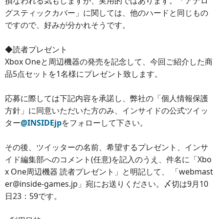
損なわれる気もしますが、実用的ではあります。「アナロ
グスティックカバー」に関しては、他のハードと同じもの
ですので、好みが分かれそうです。
◆読者プレゼント
Xbox Oneと周辺機器の発売を記念して、今回ご紹介した商
品5点セットを1名様にプレゼント致します。
応募に際しては下記内容を承諾し、弊社の「個人情報保護
方針」に同意いただいた方のみ、インサイドの公式ツイッ
ター
@INSIDEjp
をフォローして下さい。
その後、ツイッターの名前、希望するプレゼント、インサ
イド編集部へのコメント(任意)を記入のうえ、件名に「Xbo
x One周辺機器 読者プレゼント」と明記して、 「webmast
er@inside-games.jp」宛にお送りください。〆切は9月10
日23：59です。