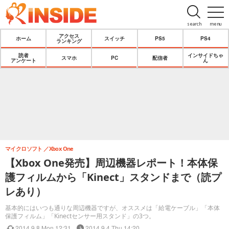
search
menu
アクセス
ホーム
スイッチ
PS5
PS4
ランキング
読者
インサイドちゃ
スマホ
PC
配信者
アンケート
ん
マイクロソフト
Xbox One
【Xbox One発売】周辺機器レポート！本体保
護フィルムから「Kinect」スタンドまで（読プ
レあり）
基本的にはいつも通りな周辺機器ですが、オススメは「給電ケーブル」「本体
保護フィルム」「Kinectセンサー用スタンド」の3つ。
2014.9.8 Mon 12:31
2014.9.4 Thu 14:20