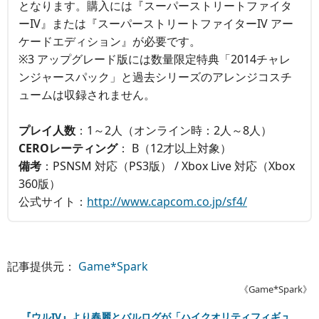
となります。購入には『スーパーストリートファイタ
ーIV』または『スーパーストリートファイターIV アー
ケードエディション』が必要です。
※3 アップグレード版には数量限定特典「2014チャレ
ンジャースパック」と過去シリーズのアレンジコスチ
ュームは収録されません。
プレイ人数
：1～2人（オンライン時：2人～8人）
CEROレーティング
： B（12才以上対象）
備考
：PSNSM 対応（PS3版） / Xbox Live 対応（Xbox
360版）
公式サイト：
http://www.capcom.co.jp/sf4/
記事提供元：
Game*Spark
《Game*Spark》
『ウルIV』より春麗とバルログが「ハイクオリティフィギュ