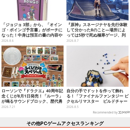
「ジョジョ 3部」から、「オイン
『原神』スネージナヤを先行体験
ゴ・ボインゴ予言書」がポーチに
して分かった8のこと―場所によ
なった！中身は預言の書の内容や
っては5秒で死ぬ極寒ゲージ、列
アニメ総柄デザインをプリント
車は“ダイナミック途中下車”可能
2026.8.6
2026.8.7
など自由度高め
ローソンで『ドラクエ』40周年記
自分の手でドットを作って飾れ
念くじが8月1日発売！「ルーラ」
る！「ファイナルファンタジー ピ
が鳴るサウンドブロック、歴代勇
クセルリマスター ビルドチャー
者＆スライムのフィギュアなど、
ムコレクション Vol.3」が予約
2026.7.21
2026.8.5
シリーズを振り返る景品盛りだく
開始
Recommended by
さん
その他PCゲームアクセスランキング