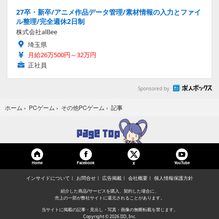
27卒・新卒/アニメ作品データ管理/素材情報の入力とファイ
ル整理/完全週休2日制
株式会社alBee
埼玉県
月給26万500円～32万円
正社員
Sponsored by
記事
ホーム
›
PCゲーム
›
その他PCゲーム
›
Home
Facebook
YouTube
X
インサイドについて
お問合せ
広告掲載
会社概要
個人情報保護方針
紹介した商品/サービスを購入、契約した場合に、
売上の一部が弊社サイトに還元されることがあります。
当サイトに掲載の記事・見出し・写真・画像の無断転載を禁じます。
Copyright © 2026 IID, Inc.