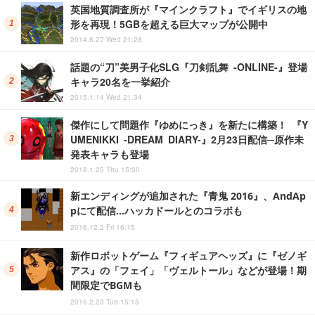
英国地質調査所が『マインクラフト』でイギリスの地
形を再現！5GBを超える巨大マップが公開中
2014.8.27 Wed 21:28
話題の“刀”美男子化SLG『刀剣乱舞 -ONLINE-』登場
キャラ20名を一挙紹介
2015.1.14 Wed 21:34
傑作にして問題作『ゆめにっき』を新たに構築！ 『Y
UMENIKKI -DREAM DIARY-』2月23日配信─原作未
発表キャラも登場
2018.1.25 Thu 15:00
新エンディングが追加された『青鬼 2016』、AndAp
pにて配信…ハッカドールとのコラボも
2016.12.2 Fri 16:15
新作ロボットゲーム『フィギュアヘッズ』に『ゼノギ
アス』の「フェイ」「ヴェルトール」などが登場！期
間限定でBGMも
2016.2.23 Tue 15:15