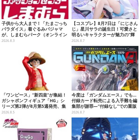
子供から大人まで！「たまごっち
【コスプレ】8月7日は「にじさん
パラダイス」着ぐるみパジャマ
じ」星川サラの誕生日！可愛さと
が、しまむらパーク（オンライン
明るいキャラクターが魅力の“輝
ストア）にて受注生産
く一番星”な美女レイヤーまとめ
2026.8.3
2026.8.7
【写真40枚】
「ワンピース」“新四皇”が集結！
今度は「ガンダムエース」でも…
ガシャポンフィギュア「HG」シ
付録カード転売による入手難を編
リーズ第2弾が8月第5週発売、集
集部が謝罪―“付録なし”での重版
めて並べたくなるクオリティ
対応を進行中
2026.8.5
2026.8.7