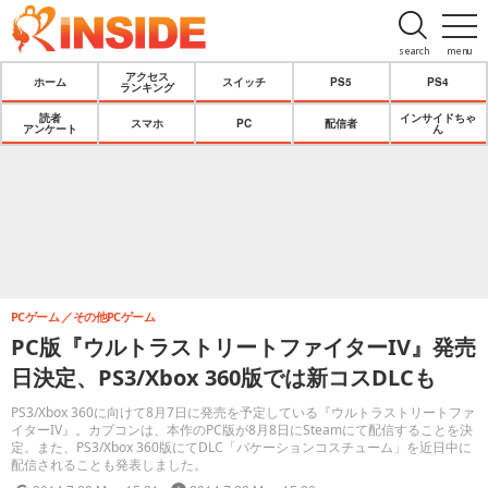
search
menu
アクセス
ホーム
スイッチ
PS5
PS4
ランキング
読者
インサイドちゃ
スマホ
PC
配信者
アンケート
ん
PCゲーム
その他PCゲーム
PC版『ウルトラストリートファイターIV』発売
日決定、PS3/Xbox 360版では新コスDLCも
PS3/Xbox 360に向けて8月7日に発売を予定している『ウルトラストリートファ
イターIV』。カプコンは、本作のPC版が8月8日にSteamにて配信することを決
定。また、PS3/Xbox 360版にてDLC「バケーションコスチューム」を近日中に
配信されることも発表しました。