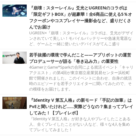
『崩壊：スターレイル』爻光とUGREENのコラボは
「限定ギフトBOX」が超豪華！全6商品に使える5％オ
フクーポンやコスプレイヤー撮影会など、盛りだくさ
んでお届け
UGREEN×『崩壊：スターレイル』コラボは、爻光がデザイ
ンされていて美しい！モバイルバッテリーや急速充電器な
ど、ゲームと一緒に使いたいデバイスがてんこ盛り
若手抜擢の環境で学んだこと――アプリボットの運営
プロデューサーが語る「巻き込み力」の重要性
4GamerとGame*Sparkの合同による就活イベント「キャリ
アクエスト」の第4回が東京都立産業貿易センター浜松町
館で開催されました。このイベントに合わせ、自身の就活
時のエピソードを若手クリエイターに聞いてみたので、そ
の模様をお届けします。
『Identity V 第五人格』の新モード「手記の加筆」は
PvEと聞いたけれど……実際どうなの？集まってプレイ
してみた！【プレイレポ】
『Identity V 第五人格』が好きな人やプレイしたことある
人、全くプレイしたことがない人など、様々な4人を集め
てプレイしてみました！