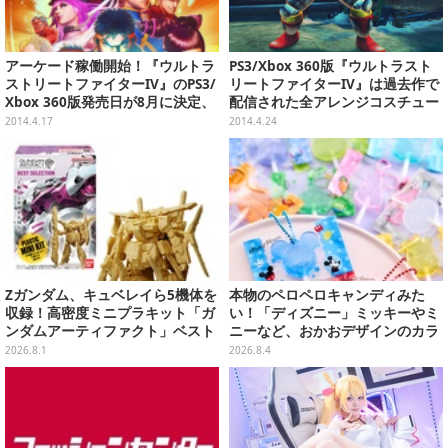
アーケード稼働開始！『ウルトラ
PS3/Xbox 360版『ウルトラスト
ストリートファイターIV』のPS3/
リートファイターIV』は過去作で
Xbox 360版発売日が8月に決定、
配信された全アレンジコスチュー
各種特典情報も
ムを収録
2014.4.17
2014.4.24
Zガンダム、キュベレイら5機体を
本物のペロペロキャンディみた
収録！高密度ミニプラキット「ガ
い！「ディズニー」ミッキーやミ
ンダムアーティファクト」ベスト
ニーなど、おかおデザインのカラ
セレクションが10月発売
フルチャーム全10種が8月31日発
2026.8.1
2026.8.4
売