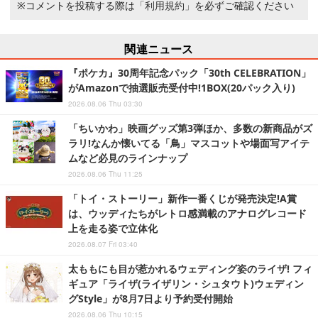
※コメントを投稿する際は
「利用規約」
を必ずご確認ください
関連ニュース
『ポケカ』30周年記念パック「30th CELEBRATION」
がAmazonで抽選販売受付中!1BOX(20パック入り)
2026.08.06 Thu 03:30
「ちいかわ」映画グッズ第3弾ほか、多数の新商品がズ
ラリ!なんか懐いてる「鳥」マスコットや場面写アイテ
ムなど必見のラインナップ
2026.08.06 Thu 11:25
「トイ・ストーリー」新作一番くじが発売決定!A賞
は、ウッディたちがレトロ感満載のアナログレコード
上を走る姿で立体化
2026.08.07 Fri 03:40
太ももにも目が惹かれるウェディング姿のライザ! フィ
ギュア「ライザ(ライザリン・シュタウト)ウェディン
グStyle」が8月7日より予約受付開始
2026.08.06 Thu 10:15