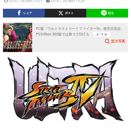
2014.7.28 Mon 15:21
2014.7.28 Mon 15:20
シェア
ポスト
送る
PC版『ウルトラストリートファイターIV』発売日決定、
PS3/Xbox 360版では新コスDLCも
全 18 枚
拡大写真