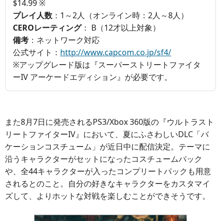
$14.99 ※
プレイ人数
：1～2人（オンライン時：2人～8人）
CEROレーティング
： B（12才以上対象）
備考
：ネットワーク対応
公式サイト：
http://www.capcom.co.jp/sf4/
※アップグレード版は『スーパーストリートファイタ
ーIV アーケードエディション』が必要です。
また8月7日に発売されるPS3/Xbox 360版の『ウルトラスト
リートファイターIV』において、夏にふさわしいDLC「バ
ケーションコスチューム」が近日中に配信決定。テーマに
沿うキャラクターがセットになったコスチュームパック
や、全44キャラクターが入ったコンプリートパックも用意
されるとのこと。自分の好きなキャラクターをカスタマイ
ズして、よりホットな対戦を楽しむことができそうです。