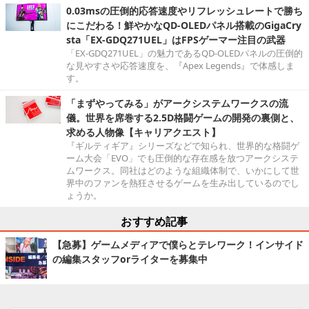
0.03msの圧倒的応答速度やリフレッシュレートで勝ち
にこだわる！鮮やかなQD-OLEDパネル搭載のGigaCry
sta「EX-GDQ271UEL」はFPSゲーマー注目の武器
「EX-GDQ271UEL」の魅力であるQD-OLEDパネルの圧倒的
な見やすさや応答速度を、『Apex Legends』で体感しま
す。
「まずやってみる」がアークシステムワークスの流
儀。世界を席巻する2.5D格闘ゲームの開発の裏側と、
求める人物像【キャリアクエスト】
『ギルティギア』シリーズなどで知られ、世界的な格闘ゲ
ーム大会「EVO」でも圧倒的な存在感を放つアークシステ
ムワークス。同社はどのような組織体制で、いかにして世
界中のファンを熱狂させるゲームを生み出しているのでし
ょうか。
おすすめ記事
【急募】ゲームメディアで僕らとテレワーク！インサイド
の編集スタッフorライターを募集中