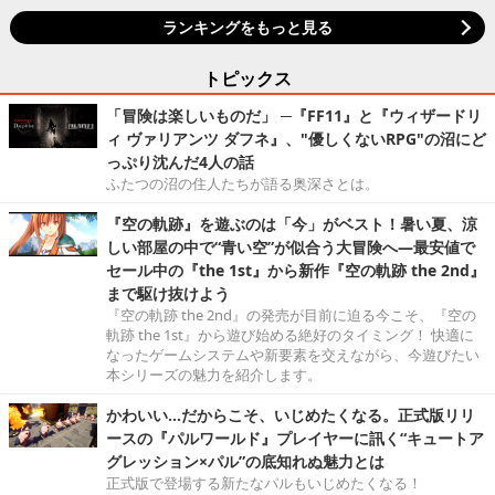
ランキングをもっと見る
トピックス
「冒険は楽しいものだ」 ─『FF11』と『ウィザードリ
ィ ヴァリアンツ ダフネ』、"優しくないRPG"の沼にど
っぷり沈んだ4人の話
ふたつの沼の住人たちが語る奥深さとは。
『空の軌跡』を遊ぶのは「今」がベスト！暑い夏、涼
しい部屋の中で“青い空”が似合う大冒険へ―最安値で
セール中の『the 1st』から新作『空の軌跡 the 2nd』
まで駆け抜けよう
『空の軌跡 the 2nd』の発売が目前に迫る今こそ、『空の
軌跡 the 1st』から遊び始める絶好のタイミング！ 快適に
なったゲームシステムや新要素を交えながら、今遊びたい
本シリーズの魅力を紹介します。
かわいい…だからこそ、いじめたくなる。正式版リリ
ースの『パルワールド』プレイヤーに訊く“キュートア
グレッション×パル”の底知れぬ魅力とは
正式版で登場する新たなパルもいじめたくなる！