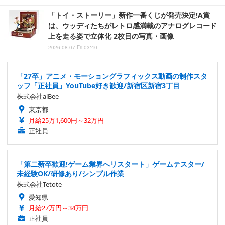
「トイ・ストーリー」新作一番くじが発売決定!A賞
は、ウッディたちがレトロ感満載のアナログレコード
上を走る姿で立体化 2枚目の写真・画像
2026.08.07 Fri 03:40
「27卒」アニメ・モーショングラフィックス動画の制作スタ
ッフ「正社員」YouTube好き歓迎/新宿区新宿3丁目
株式会社alBee
東京都
月給25万1,600円～32万円
正社員
「第二新卒歓迎!ゲーム業界へリスタート」ゲームテスター/
未経験OK/研修あり/シンプル作業
株式会社Tetote
愛知県
月給27万円～34万円
正社員