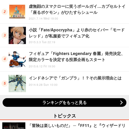
虚無顔のヌマクローに笑うボールガイ…カプセルトイ
「座るポケモン」がひたすらシュール
2021.7.14 Wed 19:00
小説「Fate/Apocrypha」より赤のセイバー「モード
レッド」が私服姿でフィギュア化
2015.3.3 Tue 22:19
フィギュア「Fighters Legendary 春麗」発売決定、
限定カラーを決定する投票企画もスタート
2015.6.12 Fri 19:00
インドネシアで「ガンプラ」！？その展示理由とは
2014.9.28 Sun 10:00
ランキングをもっと見る
トピックス
「冒険は楽しいものだ」 ─『FF11』と『ウィザードリ