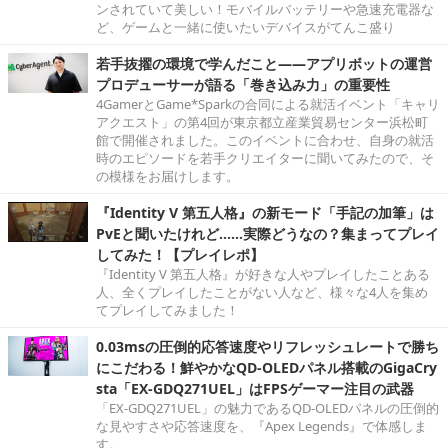
ンされていて美しい！モバイルバッテリーや急速充電器な
ど、ゲームと一緒に使いたいデバイスがてんこ盛り
若手抜擢の環境で学んだこと――アプリボットの運営
プロデューサーが語る「巻き込み力」の重要性
4GamerとGame*Sparkの合同による就活イベント「キャリ
アクエスト」の第4回が東京都立産業貿易センター浜松町
館で開催されました。このイベントに合わせ、自身の就活
時のエピソードを若手クリエイターに聞いてみたので、そ
の模様をお届けします。
『Identity V 第五人格』の新モード「手記の加筆」は
PvEと聞いたけれど……実際どうなの？集まってプレイ
してみた！【プレイレポ】
『Identity V 第五人格』が好きな人やプレイしたことある
人、全くプレイしたことがない人など、様々な4人を集め
てプレイしてみました！
0.03msの圧倒的応答速度やリフレッシュレートで勝ち
にこだわる！鮮やかなQD-OLEDパネル搭載のGigaCry
sta「EX-GDQ271UEL」はFPSゲーマー注目の武器
「EX-GDQ271UEL」の魅力であるQD-OLEDパネルの圧倒的
な見やすさや応答速度を、『Apex Legends』で体感しま
す。