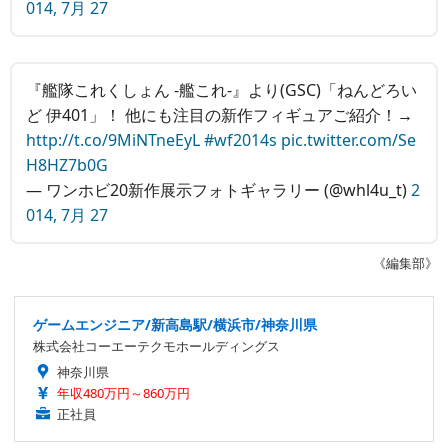
014, 7月 27
『艦隊これくしょん ‐艦これ‐』より(GSC)「ねんどろい
ど 伊401」！ 他にも注目の新作フィギュアご紹介！→
http://t.co/9MiNTneEyL
#wf2014s
pic.twitter.com/Se
H8HZ7b0G
— ワンホビ20新作展示フォトギャラリー (@whl4u_t)
2
014, 7月 27
《編集部》
ゲームエンジニア/新高島駅/横浜市/神奈川県
株式会社コーエーテクモホールディングス
神奈川県
年収480万円～860万円
正社員