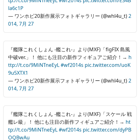
tp://t.co/9MiNTneEyL
#wf2014s
pic.twitter.com/E34B
la6c1P
— ワンホビ20新作展示フォトギャラリー (@whl4u_t)
2
014, 7月 27
『艦隊これくしょん ‐艦これ‐』より(MXF)「figFIX 島風
中破ver.」！ 他にも注目の新作フィギュアご紹介！→
h
ttp://t.co/9MiNTneEyL
#wf2014s
pic.twitter.com/uoK
9u5XTX1
— ワンホビ20新作展示フォトギャラリー (@whl4u_t)
2
014, 7月 27
『艦隊これくしょん ‐艦これ‐』より(MXF)「スケール 戦
艦レ級」！ 他にも注目の新作フィギュアご紹介！→
ht
tp://t.co/9MiNTneEyL
#wf2014s
pic.twitter.com/dyPB
OQBwAu