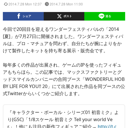
2014.7.28 Mon 12:37
2014.7.28 Mon 11:00
シェア
ポスト
送る
今回で20回目を迎えるワンダーフェスティバルの「2014
[夏]」が7月27日に開催されました。ワンダーフェスティバ
ルは、プロ・マチュアを問わず、自分たちが腕によりをか
けて製作したキットを持ち寄る展示・販売会です。
毎年多くの作品が出展され、ゲームのIPを使ったフィギュ
アもちらほら。この記事では、マックスファクトリーとグ
ッドスマイルカンパニーの合同ブース「WONDERFUL HOB
BY LIFE FOR YOU!! 20」にて出展された作品を同ブースの公
式Twitterからいくつかご紹介します。
『キャラクター・ボーカル・シリーズ01 初音ミク』よ
り(GSC)「1/8スケール 初音ミク Tell your world Ve
r.」！他にも注目の新作フィギュアご紹介→
http://t.c