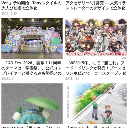
Ver.」予約開始…Tonyスタイルの
アクセサリー8月発売 ― 人気イラ
大人びた姿で立体化
ストレーターのデザインで立体化
2015.10.23
「FGO Fes. 2026」開幕！11周年
「WF2015冬」にて『艦これ』フ
のテーマは「学園祭」、公式コス
ード・ドリンクが発売！ブースは
プレイヤーと着ぐるみも勢揃いの
ワンホビ21で、コースタープレゼ
カルデア学園はお祭り一色
ントも
2026.8.1
2015.1.31