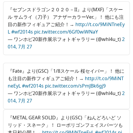
『セブンスドラゴン２０２０－II』より(MXF)「スケー
ル サムライ（刀子） アナザーカラーVer.」！ 他にも注
目の新作フィギュアご紹介！→
http://t.co/9MiNTneEy
L
#wf2014s
pic.twitter.com/6Gf0wiWNaY
— ワンホビ20新作展示フォトギャラリー (@whl4u_t)
2
014, 7月 27
『Fate』より(GSC)「1/8スケール 桜セイバー」！ 他に
も注目の新作フィギュアご紹介！→
http://t.co/9MiNT
neEyL
#wf2014s
pic.twitter.com/sPmJBk6gj9
— ワンホビ20新作展示フォトギャラリー (@whl4u_t)
2
014, 7月 27
『METAL GEAR SOLID』より(GSC)「ねんどろいど ソ
リッド・スネーク」！ ローポリゴンフェイスパーツも
本日初公開！→
http://t.co/9MiNTneEyL
#wf2014s
pi