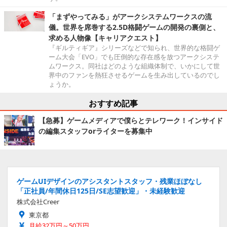
「まずやってみる」がアークシステムワークスの流
儀。世界を席巻する2.5D格闘ゲームの開発の裏側と、
求める人物像【キャリアクエスト】
『ギルティギア』シリーズなどで知られ、世界的な格闘ゲ
ーム大会「EVO」でも圧倒的な存在感を放つアークシステ
ムワークス。同社はどのような組織体制で、いかにして世
界中のファンを熱狂させるゲームを生み出しているのでし
ょうか。
おすすめ記事
【急募】ゲームメディアで僕らとテレワーク！インサイド
の編集スタッフorライターを募集中
ゲームUIデザインのアシスタントスタッフ・残業ほぼなし
「正社員/年間休日125日/SE志望歓迎」・未経験歓迎
株式会社Creer
東京都
月給32万円～50万円