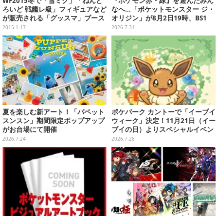
WF2015冬で「雪ミク」「ねんど
『ポケモン赤・緑』を遊んだみん
ろいど 戦艦レ級」フィギュアなど
なへ…「ポケットモンスター ジ・
が販売される「グッスマ」ブース
オリジン」が8月2日19時、BS1
情報が公開
2・日曜アニメ劇場で放送！
2015.1.17
2026.7.31
夏を楽しむ新アート！「パペット
ポケパーク カントーで「イーブイ
スンスン」期間限定ポップアップ
ウィーク」決定！11月21日（イー
がお台場にて開催
ブイの日）よりスペシャルイベン
ト開催
2026.7.24
2026.7.28