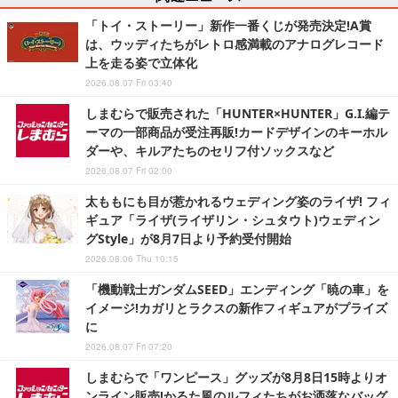
「トイ・ストーリー」新作一番くじが発売決定!A賞
は、ウッディたちがレトロ感満載のアナログレコード
上を走る姿で立体化
2026.08.07 Fri 03:40
しまむらで販売された「HUNTER×HUNTER」G.I.編テ
ーマの一部商品が受注再販!カードデザインのキーホル
ダーや、キルアたちのセリフ付ソックスなど
2026.08.07 Fri 02:00
太ももにも目が惹かれるウェディング姿のライザ! フィ
ギュア「ライザ(ライザリン・シュタウト)ウェディン
グStyle」が8月7日より予約受付開始
2026.08.06 Thu 10:15
「機動戦士ガンダムSEED」エンディング「暁の車」を
イメージ!カガリとラクスの新作フィギュアがプライズ
に
2026.08.07 Fri 07:20
しまむらで「ワンピース」グッズが8月8日15時よりオ
ンライン販売!かるた風のルフィたちがお洒落なバッグ