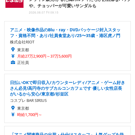
や、チョッパーが可愛いサンダルも
2026.08.07 Fri 09:15
アニメ・映像作品のBlu・ray・DVDパッケージ封入スタッ
フ・資格不問・あり/社員食堂あり/25〜35歳・港区虎ノ門
株式会社RIOT
東京都
月給27万2,900円～37万5,600円
正社員
日払いOKで即日収入/カウンターレディ/アニメ・ゲーム好き
さん必見!高円寺のサブカルコンカフェです 優しい女性店長
がいるから安心/東京都/杉並区
コスプレ BAR SIRIUS
東京都
時給1,700円～
「アニメ関連商品の出荷・仕分けスタッフ」人気グッズを扱