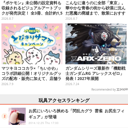
『ポケモン』未公開の設定資料も
こんなに違うのに全部「東京」。
収録されるビジュアルアートブッ
華やかな青春の街から砂漠に沈ん
クが発売決定！ 全3冊、合計約1,5
だ悪魔の廃墟まで、散策におすす
00ページの大ボリュームでシリー
め東京ゲーム5選【特集】
2026.8.7
2026.8.7
ズ30年を振り返る
マツキヨココカラ×「ちいかわ」
ガンダムシリーズ最新作「機動戦
コラボ詳細公開！オリジナルグッ
士ガンダムRG アレックスゼロ」
ズの配布・販売に加えて、店舗ラ
発表！2027年展開
ッピングや”花火打ち上げ”まで盛
2026.7.9
2026.7.24
り沢山
Recommended by
玩具アクセスランキング
お尻にいろいろ挟める「閃乱カグラ 雲雀 お尻生フィ
ギュア」が登場
2014.12.25 Thu 17:00