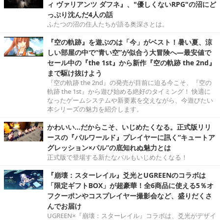
ィ ヴァリアンツ ダフネ』、"優しくないRPG"の沼にど
っぷり沈んだ4人の話
ふたつの沼の住人たちが語る奥深さとは。
『空の軌跡』を遊ぶのは「今」がベスト！暑い夏、涼
しい部屋の中で“青い空”が似合う大冒険へ―最安値で
セール中の『the 1st』から新作『空の軌跡 the 2nd』
まで駆け抜けよう
『空の軌跡 the 2nd』の発売が目前に迫る今こそ、『空の
軌跡 the 1st』から遊び始める絶好のタイミング！ 快適に
なったゲームシステムや新要素を交えながら、今遊びたい
本シリーズの魅力を紹介します。
かわいい…だからこそ、いじめたくなる。正式版リリ
ースの『パルワールド』プレイヤーに訊く“キュートア
グレッション×パル”の底知れぬ魅力とは
正式版で登場する新たなパルもいじめたくなる！
『崩壊：スターレイル』爻光とUGREENのコラボは
「限定ギフトBOX」が超豪華！全6商品に使える5％オ
フクーポンやコスプレイヤー撮影会など、盛りだくさ
んでお届け
UGREEN×『崩壊：スターレイル』コラボは、爻光がデザイ