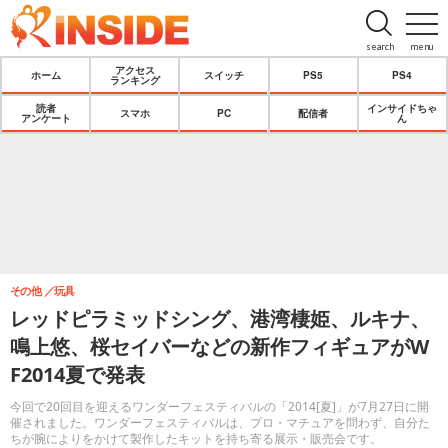
search
menu
アクセス
ホーム
スイッチ
PS5
PS4
ランキング
読者
インサイドちゃ
スマホ
PC
配信者
アンケート
ん
その他
玩具
レッドピラミッドシング、港湾棲姫、ルキナ、
鳴上悠、桜セイバーなどの新作フィギュアがW
F2014夏で発表
今回で20回目を迎えるワンダーフェスティバルの「2014[夏]」が7月27日に開
催されました。ワンダーフェスティバルは、プロ・マチュアを問わず、自分た
ちが腕によりをかけて製作したキットを持ち寄る展示・販売会です。