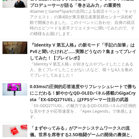
プロデューサーが語る「巻き込み力」の重要性
4GamerとGame*Sparkの合同による就活イベント「キャリ
アクエスト」の第4回が東京都立産業貿易センター浜松町
館で開催されました。このイベントに合わせ、自身の就活
時のエピソードを若手クリエイターに聞いてみたので、そ
の模様をお届けします。
『Identity V 第五人格』の新モード「手記の加筆」は
PvEと聞いたけれど……実際どうなの？集まってプレイ
してみた！【プレイレポ】
『Identity V 第五人格』が好きな人やプレイしたことある
人、全くプレイしたことがない人など、様々な4人を集め
てプレイしてみました！
0.03msの圧倒的応答速度やリフレッシュレートで勝ち
にこだわる！鮮やかなQD-OLEDパネル搭載のGigaCry
sta「EX-GDQ271UEL」はFPSゲーマー注目の武器
「EX-GDQ271UEL」の魅力であるQD-OLEDパネルの圧倒的
な見やすさや応答速度を、『Apex Legends』で体感しま
す。
「まずやってみる」がアークシステムワークスの流
儀。世界を席巻する2.5D格闘ゲームの開発の裏側と、