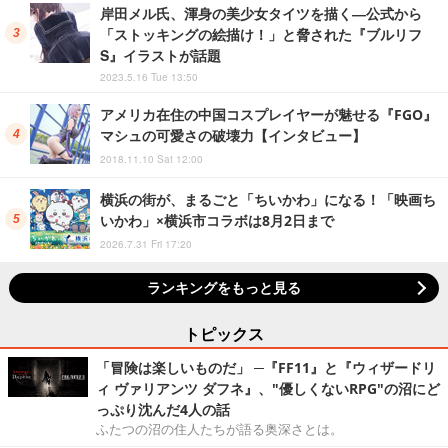
岸田メル氏、渾身の美少女タイツを描く―公式から
「ストッキングの絵描け！」と脅された『ブルリフ
S』イラストが話題
2023.5.16 Tue 13:50
アメリカ在住の中国コスプレイヤーが魅せる『FGO』
マシュの可愛さの破壊力【インタビュー】
2018.11.10 Sat 12:00
横浜の街が、まるごと「ちいかわ」になる！「映画ち
いかわ」×横浜市コラボは8月2日まで
2026.7.31 Fri 17:20
ランキングをもっと見る
トピックス
「冒険は楽しいものだ」 ─『FF11』と『ウィザードリ
ィ ヴァリアンツ ダフネ』、"優しくないRPG"の沼にど
っぷり沈んだ4人の話
ふたつの沼の住人たちが語る奥深さとは。