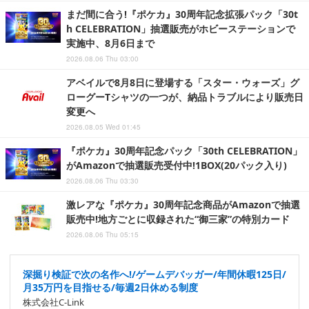
まだ間に合う!『ポケカ』30周年記念拡張パック「30t
h CELEBRATION」抽選販売がホビーステーションで
実施中、8月6日まで
2026.08.06 Thu 03:00
アベイルで8月8日に登場する「スター・ウォーズ」グ
ローグーTシャツの一つが、納品トラブルにより販売日
変更へ
2026.08.05 Wed 01:45
『ポケカ』30周年記念パック「30th CELEBRATION」
がAmazonで抽選販売受付中!1BOX(20パック入り)
2026.08.06 Thu 03:30
激レアな『ポケカ』30周年記念商品がAmazonで抽選
販売中!地方ごとに収録された“御三家”の特別カード
2026.08.06 Thu 05:15
深掘り検証で次の名作へ!/ゲームデバッガー/年間休暇125日/
月35万円を目指せる/毎週2日休める制度
株式会社C-Link