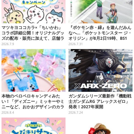
マツキヨココカラ×「ちいかわ」
『ポケモン赤・緑』を遊んだみん
コラボ詳細公開！オリジナルグッ
なへ…「ポケットモンスター ジ・
ズの配布・販売に加えて、店舗ラ
オリジン」が8月2日19時、BS1
ッピングや”花火打ち上げ”まで盛
2・日曜アニメ劇場で放送！
2026.7.9
2026.7.31
り沢山
本物のペロペロキャンディみた
ガンダムシリーズ最新作「機動戦
い！「ディズニー」ミッキーやミ
士ガンダムRG アレックスゼロ」
ニーなど、おかおデザインのカラ
発表！2027年展開
フルチャーム全10種が8月31日発
2026.8.4
2026.7.24
売