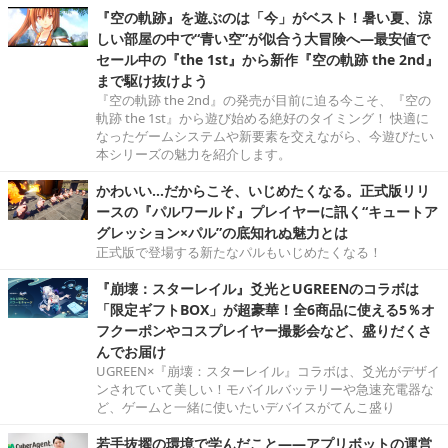
『空の軌跡』を遊ぶのは「今」がベスト！暑い夏、涼
しい部屋の中で“青い空”が似合う大冒険へ―最安値で
セール中の『the 1st』から新作『空の軌跡 the 2nd』
まで駆け抜けよう
『空の軌跡 the 2nd』の発売が目前に迫る今こそ、『空の
軌跡 the 1st』から遊び始める絶好のタイミング！ 快適に
なったゲームシステムや新要素を交えながら、今遊びたい
本シリーズの魅力を紹介します。
かわいい…だからこそ、いじめたくなる。正式版リリ
ースの『パルワールド』プレイヤーに訊く“キュートア
グレッション×パル”の底知れぬ魅力とは
正式版で登場する新たなパルもいじめたくなる！
『崩壊：スターレイル』爻光とUGREENのコラボは
「限定ギフトBOX」が超豪華！全6商品に使える5％オ
フクーポンやコスプレイヤー撮影会など、盛りだくさ
んでお届け
UGREEN×『崩壊：スターレイル』コラボは、爻光がデザイ
ンされていて美しい！モバイルバッテリーや急速充電器な
ど、ゲームと一緒に使いたいデバイスがてんこ盛り
若手抜擢の環境で学んだこと――アプリボットの運営