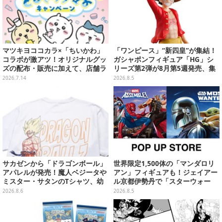
マツキヨココカラ×「ちいかわ」
「ワンピース」“新四皇”が集結！
コラボが激アツ！オリジナルグッ
ガシャポンフィギュア「HG」シ
ズの配布・販売に加えて、店舗ラ
リーズ第2弾が8月第5週発売、集
ッピングや”花火打ち上げ”まで盛
めて並べたくなるクオリティ
2026.7.14
2026.8.5
り沢山
サカゼンから「ドラゴンボール」
世界限定1,500体の「マンダロリ
アパレルが発売！魔人ベジータや
アン」フィギュアも！ジェイアー
ミスター・サタンのTシャツ、幼
ル京都伊勢丹で「スターウォー
少期悟空のパーカーなど幅広いデ
ズ」&「マーベル」ポップアップ
2026.8.6
2026.8.5
ザイン
ストア開催