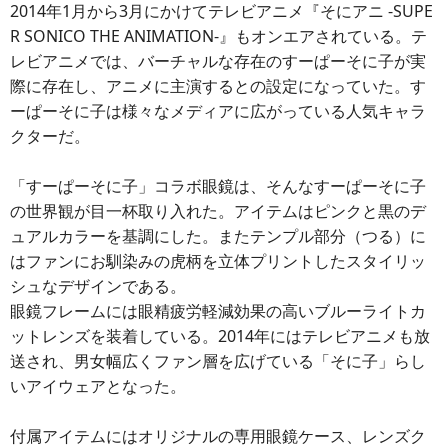
2014年1月から3月にかけてテレビアニメ『そにアニ -SUPE
R SONICO THE ANIMATION-』もオンエアされている。テ
レビアニメでは、バーチャルな存在のすーぱーそに子が実
際に存在し、アニメに主演するとの設定になっていた。す
ーぱーそに子は様々なメディアに広がっている人気キャラ
クターだ。
「すーぱーそに子」コラボ眼鏡は、そんなすーぱーそに子
の世界観が目一杯取り入れた。アイテムはピンクと黒のデ
ュアルカラーを基調にした。またテンプル部分（つる）に
はファンにお馴染みの虎柄を立体プリントしたスタイリッ
シュなデザインである。
眼鏡フレームには眼精疲労軽減効果の高いブルーライトカ
ットレンズを装着している。2014年にはテレビアニメも放
送され、男女幅広くファン層を広げている「そに子」らし
いアイウェアとなった。
付属アイテムにはオリジナルの専用眼鏡ケース、レンズク