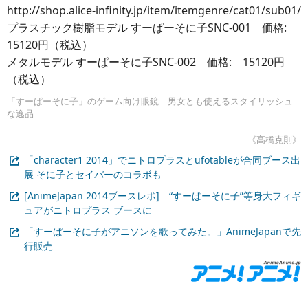
http://shop.alice-infinity.jp/item/itemgenre/cat01/sub01/
プラスチック樹脂モデル すーぱーそに子SNC-001 価格:
15120円（税込）
メタルモデル すーぱーそに子SNC-002 価格: 15120円
（税込）
「すーぱーそに子」のゲーム向け眼鏡 男女とも使えるスタイリッシュ
な逸品
《高橋克則》
「character1 2014」でニトロプラスとufotableが合同ブース出
展 そに子とセイバーのコラボも
[AnimeJapan 2014ブースレポ] “すーぱーそに子”等身大フィギ
ュアがニトロプラス ブースに
「すーぱーそに子がアニソンを歌ってみた。」AnimeJapanで先
行販売