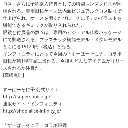
ロス、さらに予約購入特典としての特製レンズクロスが同
梱される。専用眼鏡ケースは内面ビジュアルクロス貼りで
仕上げられ、ケースを開くたびに「そに子」のイラストを
堪能できるギミックが取り入れられた。
眼鏡と付属品の数々は、専用のビジュアル仕様パッケージ
にて郵送される。プラスチック樹脂モデル・メタルモデル
ともに各15120円（税込）となる。
インフィニティにとって今回の「すーぱーそに子」コラボ
眼鏡が第1弾商品に当たる。今後もどんなアイテムがリリー
スされるか注目だ。
[高橋克則]
すーぱーそに子 公式サイト
http://supersonico.jp/
通販サイト「インフィニティ」
http://shop.alice-infinity.jp/
「すーぱーそに子」コラボ眼鏡