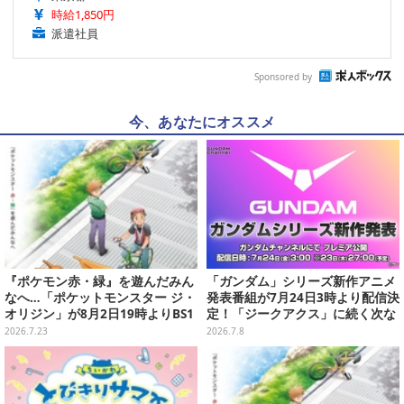
時給1,850円
派遣社員
Sponsored by
今、あなたにオススメ
『ポケモン赤・緑』を遊んだみん
「ガンダム」シリーズ新作アニメ
なへ…「ポケットモンスター ジ・
発表番組が7月24日3時より配信決
オリジン」が8月2日19時よりBS1
定！「ジークアクス」に続く次な
2・日曜アニメ劇場で放送決定！
る作品は果たして…
2026.7.23
2026.7.8