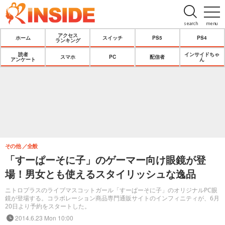
search
menu
アクセス
ホーム
スイッチ
PS5
PS4
ランキング
読者
インサイドちゃ
スマホ
PC
配信者
アンケート
ん
その他
全般
「すーぱーそに子」のゲーマー向け眼鏡が登
場！男女とも使えるスタイリッシュな逸品
ニトロプラスのライブマスコットガール「すーぱーそに子」のオリジナルPC眼
鏡が登場する。コラボレーション商品専門通販サイトのインフィニティが、6月
20日より予約をスタートした。
2014.6.23 Mon 10:00