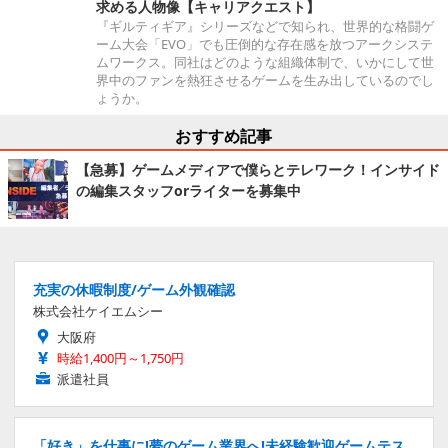
求める人物像【キャリアクエスト】
『ギルティギア』シリーズなどで知られ、世界的な格闘ゲ
ーム大会「EVO」でも圧倒的な存在感を放つアークシステ
ムワークス。同社はどのような組織体制で、いかにして世
界中のファンを熱狂させるゲームを生み出しているのでし
ょうか。
おすすめ記事
【急募】ゲームメディアで僕らとテレワーク！インサイド
の編集スタッフorライターを募集中
充実の休暇制度/ゲーム外観確認
株式会社ケイエムシー
大阪府
時給1,400円～1,750円
派遣社員
「好き」を仕事に!夢のゲーム業界へ!未経験歓迎ゲームテス