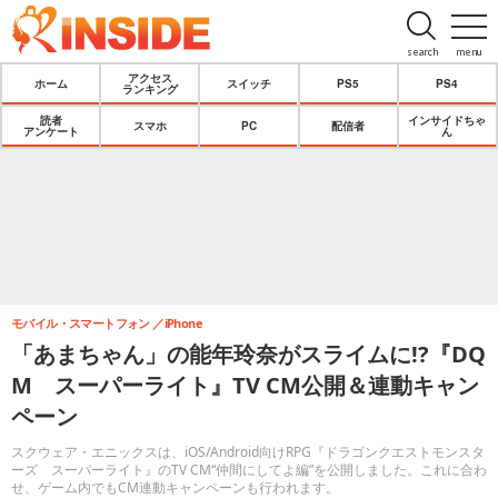
search
menu
アクセス
ホーム
スイッチ
PS5
PS4
ランキング
読者
インサイドちゃ
スマホ
PC
配信者
アンケート
ん
モバイル・スマートフォン
iPhone
「あまちゃん」の能年玲奈がスライムに!?『DQ
M スーパーライト』TV CM公開＆連動キャン
ペーン
スクウェア・エニックスは、iOS/Android向けRPG『ドラゴンクエストモンスタ
ーズ スーパーライト』のTV CM“仲間にしてよ編”を公開しました。これに合わ
せ、ゲーム内でもCM連動キャンペーンも行われます。