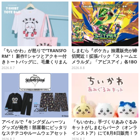
「ちいかわ」が怒りで"TRANSFO
しまむら『ポケカ』抽選販売が締
RM"！ 新作Tシャツとアクキー付
切間近！拡張パック「ストームエ
きトートバッグに、毛量くりまん
メラルダ」「アビスアイ」各1BO
じゅうなど全6アイテムが仲間入
Xをラインナップ
2026.8.7
2026.8.8
り
アベイルで『キングダムハーツ』
「ちいかわ」手づくりあみぐるみ
グッズが発売！部屋着にピッタリ
キットがしまむらパーク（オンラ
なステテコやルームウェアセット
インストア）にて8月8日販売！ラ
インナップ全3種、初心者向きの
2026.8.7
2026.8.7