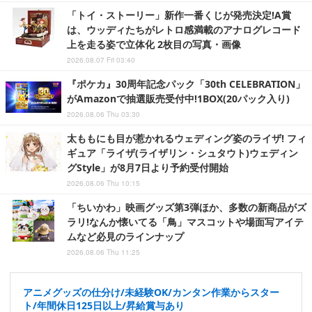
「トイ・ストーリー」新作一番くじが発売決定!A賞
は、ウッディたちがレトロ感満載のアナログレコード
上を走る姿で立体化 2枚目の写真・画像
2026.08.07 Fri 03:40
『ポケカ』30周年記念パック「30th CELEBRATION」
がAmazonで抽選販売受付中!1BOX(20パック入り)
2026.08.06 Thu 03:30
太ももにも目が惹かれるウェディング姿のライザ! フィ
ギュア「ライザ(ライザリン・シュタウト)ウェディン
グStyle」が8月7日より予約受付開始
2026.08.06 Thu 10:15
「ちいかわ」映画グッズ第3弾ほか、多数の新商品がズ
ラリ!なんか懐いてる「鳥」マスコットや場面写アイテ
ムなど必見のラインナップ
2026.08.06 Thu 11:25
アニメグッズの仕分け/未経験OK/カンタン作業からスター
ト/年間休日125日以上/昇給賞与あり