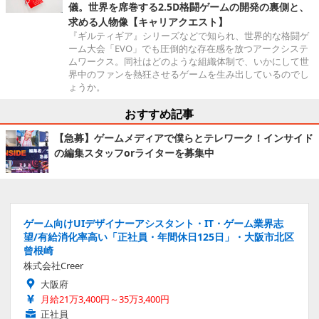
儀。世界を席巻する2.5D格闘ゲームの開発の裏側と、
求める人物像【キャリアクエスト】
『ギルティギア』シリーズなどで知られ、世界的な格闘ゲ
ーム大会「EVO」でも圧倒的な存在感を放つアークシステ
ムワークス。同社はどのような組織体制で、いかにして世
界中のファンを熱狂させるゲームを生み出しているのでし
ょうか。
おすすめ記事
【急募】ゲームメディアで僕らとテレワーク！インサイド
の編集スタッフorライターを募集中
ゲーム向けUIデザイナーアシスタント・IT・ゲーム業界志
望/有給消化率高い「正社員・年間休日125日」・大阪市北区
曾根崎
株式会社Creer
大阪府
月給21万3,400円～35万3,400円
正社員