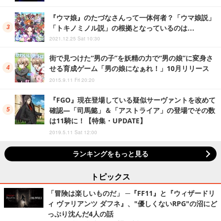
『ウマ娘』のたづなさんって一体何者？「ウマ娘説」
「トキノミノル説」の根拠となっているのは…
2021.12.25 Sat 10:30
街で見つけた“男の子”を妖精の力で“男の娘”に変身さ
せる育成ゲーム「男の娘になぁれ！」10月リリース
2015.9.11 Fri 20:20
『FGO』現在登場している疑似サーヴァントを改めて
確認―「司馬懿」＆「アストライア」の登場でその数
は11騎に！【特集・UPDATE】
2019.5.11 Sat 12:00
ランキングをもっと見る
トピックス
「冒険は楽しいものだ」 ─『FF11』と『ウィザードリ
ィ ヴァリアンツ ダフネ』、"優しくないRPG"の沼にど
っぷり沈んだ4人の話