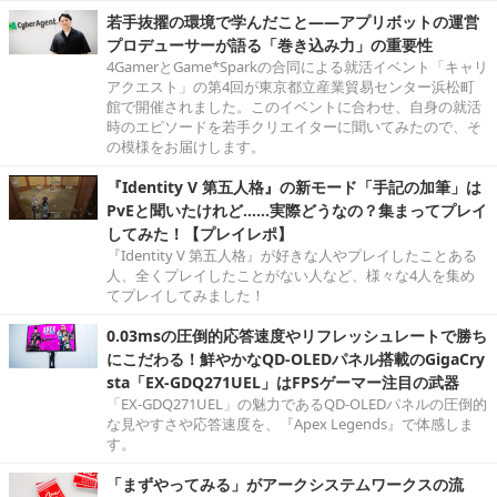
若手抜擢の環境で学んだこと――アプリボットの運営
プロデューサーが語る「巻き込み力」の重要性
4GamerとGame*Sparkの合同による就活イベント「キャリ
アクエスト」の第4回が東京都立産業貿易センター浜松町
館で開催されました。このイベントに合わせ、自身の就活
時のエピソードを若手クリエイターに聞いてみたので、そ
の模様をお届けします。
『Identity V 第五人格』の新モード「手記の加筆」は
PvEと聞いたけれど……実際どうなの？集まってプレイ
してみた！【プレイレポ】
『Identity V 第五人格』が好きな人やプレイしたことある
人、全くプレイしたことがない人など、様々な4人を集め
てプレイしてみました！
0.03msの圧倒的応答速度やリフレッシュレートで勝ち
にこだわる！鮮やかなQD-OLEDパネル搭載のGigaCry
sta「EX-GDQ271UEL」はFPSゲーマー注目の武器
「EX-GDQ271UEL」の魅力であるQD-OLEDパネルの圧倒的
な見やすさや応答速度を、『Apex Legends』で体感しま
す。
「まずやってみる」がアークシステムワークスの流