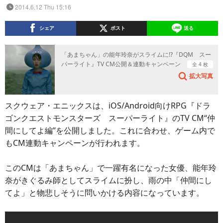
2014.6.12 Thu 15:16
シェア
ポスト
送る
「あまちゃん」の能年玲奈がスライムに!?『DQM スー
パーライト』TV CM公開＆連動キャンペーン
全 4 枚
拡大写真
スクウェア・エニックスは、iOS/Android向けRPG『ドラ
ゴンクエストモンスターズ スーパーライト』のTV CM“仲
間にしてよ編”を公開しました。これに合わせ、ゲーム内で
もCM連動キャンペーンが行われます。
このCMは「あまちゃん」で一躍有名になった女優、能年玲
奈がきぐるみ師としてスライムに扮し、雨の中「仲間にし
てよ」と物悲しそうに問いかける内容になっています。