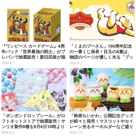
『ワンピース カードゲーム』4周
「くまのプーさん」100周年記念
年パック「世界最強の戦士」がプ
の一番くじ発表！目玉のA賞は、
レバンで抽選販売！新旧四皇が揃
物語のページが優しく光る「ブッ
い踏み、刃牙作者が描く「カイド
クシェイプドライト」
2026.8.7
2026.8.3
ウ」も
「ボンボンドロップシール」がロ
「映画ちいかわ」公開記念グッズ
フトネットストアで抽選販売！サ
が続々と発売！マスコットやセイ
ンリオ新作8種を8月6日10時より
レーン光るキーホルダーなど盛り
受付開始
沢山、ノベルティ3種も用意
2026.8.5
2026.7.9