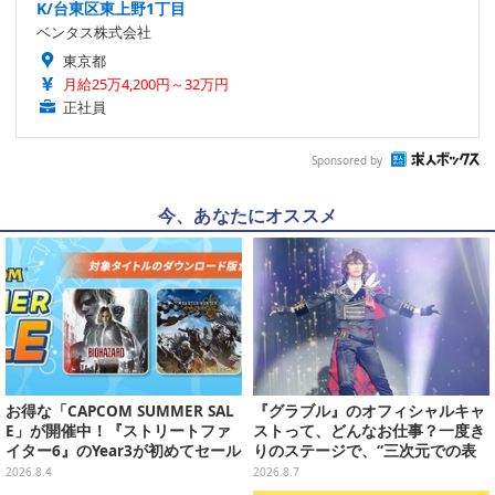
K/台東区東上野1丁目
ベンタス株式会社
東京都
月給25万4,200円～32万円
正社員
Sponsored by
今、あなたにオススメ
お得な「CAPCOM SUMMER SAL
『グラブル』のオフィシャルキャ
E」が開催中！『ストリートファ
ストって、どんなお仕事？一度き
イター6』のYear3が初めてセール
りのステージで、“三次元での表
対象に
現”に全力を懸けるキャスト陣の
2026.8.4
2026.8.7
舞台裏【インタビュー】