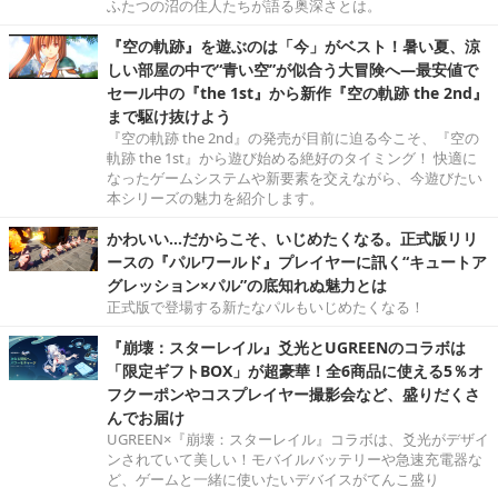
ふたつの沼の住人たちが語る奥深さとは。
『空の軌跡』を遊ぶのは「今」がベスト！暑い夏、涼
しい部屋の中で“青い空”が似合う大冒険へ―最安値で
セール中の『the 1st』から新作『空の軌跡 the 2nd』
まで駆け抜けよう
『空の軌跡 the 2nd』の発売が目前に迫る今こそ、『空の
軌跡 the 1st』から遊び始める絶好のタイミング！ 快適に
なったゲームシステムや新要素を交えながら、今遊びたい
本シリーズの魅力を紹介します。
かわいい…だからこそ、いじめたくなる。正式版リリ
ースの『パルワールド』プレイヤーに訊く“キュートア
グレッション×パル”の底知れぬ魅力とは
正式版で登場する新たなパルもいじめたくなる！
『崩壊：スターレイル』爻光とUGREENのコラボは
「限定ギフトBOX」が超豪華！全6商品に使える5％オ
フクーポンやコスプレイヤー撮影会など、盛りだくさ
んでお届け
UGREEN×『崩壊：スターレイル』コラボは、爻光がデザイ
ンされていて美しい！モバイルバッテリーや急速充電器な
ど、ゲームと一緒に使いたいデバイスがてんこ盛り