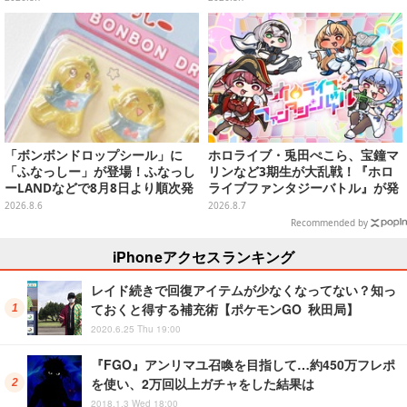
編み方で作れちゃう
「ボンボンドロップシール」に
ホロライブ・兎田ぺこら、宝鐘マ
「ふなっしー」が登場！ふなっし
リンなど3期生が大乱戦！『ホロ
ーLANDなどで8月8日より順次発
ライブファンタジーバトル』が発
売
売ーお馴染みの語録が装備
2026.8.6
2026.8.7
に、“ニセ3期生”とのバトルもあ
Recommended by
る
iPhoneアクセスランキング
レイド続きで回復アイテムが少なくなってない？知っ
ておくと得する補充術【ポケモンGO 秋田局】
2020.6.25 Thu 19:00
『FGO』アンリマユ召喚を目指して…約450万フレポ
を使い、2万回以上ガチャをした結果は
2018.1.3 Wed 18:00