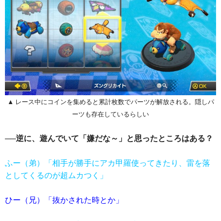
▲ レース中にコインを集めると累計枚数でパーツが解放される。隠しパ
ーツも存在しているらしい
──逆に、遊んでいて「嫌だな～」と思ったところはある？
ふー（弟）「相手が勝手にアカ甲羅使ってきたり、雷を落
としてくるのが超ムカつく」
ひー（兄）「抜かされた時とか」