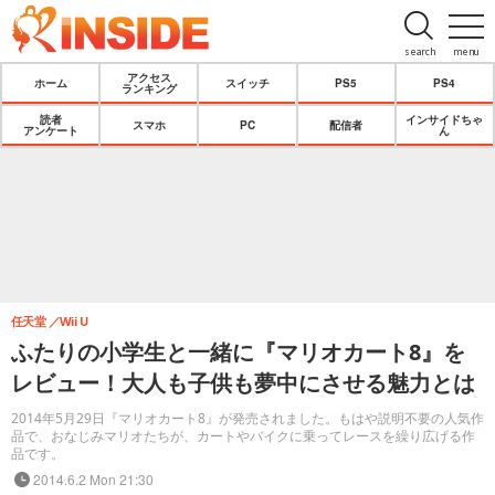
search
menu
アクセス
ホーム
スイッチ
PS5
PS4
ランキング
読者
インサイドちゃ
スマホ
PC
配信者
アンケート
ん
任天堂
Wii U
ふたりの小学生と一緒に『マリオカート8』を
レビュー！大人も子供も夢中にさせる魅力とは
2014年5月29日『マリオカート8』が発売されました。もはや説明不要の人気作
品で、おなじみマリオたちが、カートやバイクに乗ってレースを繰り広げる作
品です。
2014.6.2 Mon 21:30