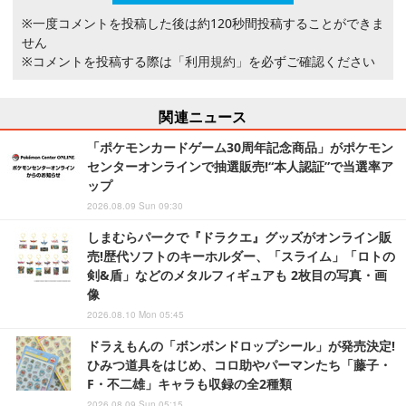
※一度コメントを投稿した後は約120秒間投稿することができま
せん
※コメントを投稿する際は
「利用規約」
を必ずご確認ください
関連ニュース
「ポケモンカードゲーム30周年記念商品」がポケモン
センターオンラインで抽選販売!“本人認証”で当選率ア
ップ
2026.08.09 Sun 09:30
しまむらパークで『ドラクエ』グッズがオンライン販
売!歴代ソフトのキーホルダー、「スライム」「ロトの
剣&盾」などのメタルフィギュアも 2枚目の写真・画
像
2026.08.10 Mon 05:45
ドラえもんの「ボンボンドロップシール」が発売決定!
ひみつ道具をはじめ、コロ助やパーマンたち「藤子・
F・不二雄」キャラも収録の全2種類
2026.08.09 Sun 05:15