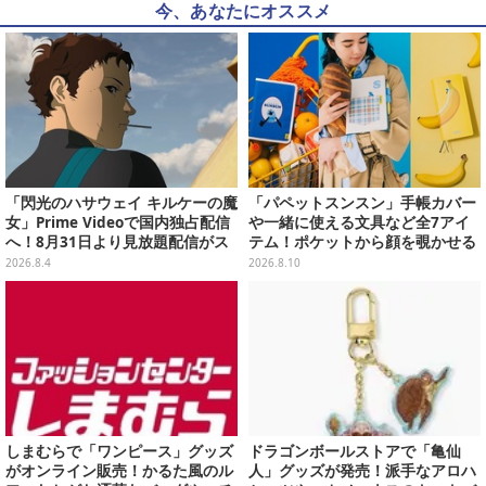
今、あなたにオススメ
「閃光のハサウェイ キルケーの魔
「パペットスンスン」手帳カバー
女」Prime Videoで国内独占配信
や一緒に使える文具など全7アイ
へ！8月31日より見放題配信がス
テム！ポケットから顔を覗かせる
タート
スンスンほか遊び心満載のデザイ
2026.8.4
2026.8.10
ン
しまむらで「ワンピース」グッズ
ドラゴンボールストアで「亀仙
がオンライン販売！かるた風のル
人」グッズが発売！派手なアロハ