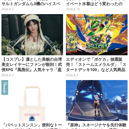
サルトガンダムら3機のハイスペ
イベート水着はどう変わったの
ック可動フィギュア
か？…AIを活用して布面積がもっ
2026.8.3
2026.8.10
とも少ない水着を調べてみた【夏
休み自由研究】
【コスプレ】凛とした美貌の台湾
エディオンで「ポケカ」抽選販
美女レイヤーにファンが殺到！武
売！「ストームエメラルダ」「ス
侠RPG『風燕伝』人気キャラ「盈
タートデッキ100」など人気商品
盈」を完璧に再現して会場を沸か
が対象
2026.8.2
2026.8.7
せる【写真19枚】
「パペットスンスン」便利なトー
『原神』スネージナヤを先行体験