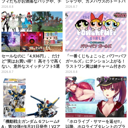
フィたちがお洒落なバッグや、チ
シャツや、カメハウスのトートバ
ョッパーが可愛いサンダルも
ッグなど夏らしいアイテムがズラ
2026.8.8
2026.8.7
リ
セールなのに「4,936円」、だけ
「一番くじちょこっと パワーパフ
ど“実はお買い得”！ 高そうで高く
ガールズ」にテンション上がる！
ない、意外なスイッチソフト5選
ラストワン賞は鍵チャーム付きの
シール帳スペシャルセット
2026.8.7
2026.8.8
「機動戦士ガンダム GフレームF
「ホロライブ・サマーを返せ!!」
A」第10弾が8月31日発売！V2ア
以降、ホロライブタレントのプラ