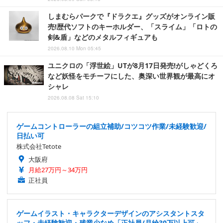
しまむらパークで『ドラクエ』グッズがオンライン販
売!歴代ソフトのキーホルダー、「スライム」「ロトの
剣&盾」などのメタルフィギュアも
2026.08.10 Mon 05:45
ユニクロの「浮世絵」UTが8月17日発売!がしゃどくろ
など妖怪をモチーフにした、奥深い世界観が最高にオ
シャレ
2026.08.08 Sat 15:10
ゲームコントローラーの組立補助/コツコツ作業/未経験歓迎/
日払い可
株式会社Tetote
大阪府
月給27万円～34万円
正社員
ゲームイラスト・キャラクターデザインのアシスタントスタ
ッフ・未経験歓迎・残業少なめ「正社員/月給30万以上可」