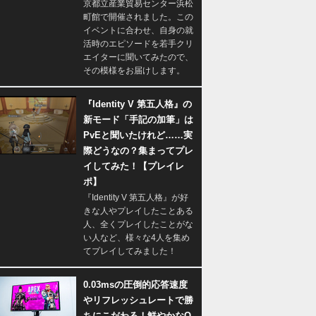
京都立産業貿易センター浜松
町館で開催されました。この
イベントに合わせ、自身の就
活時のエピソードを若手クリ
エイターに聞いてみたので、
その模様をお届けします。
『Identity V 第五人格』の
新モード「手記の加筆」は
PvEと聞いたけれど……実
際どうなの？集まってプレ
イしてみた！【プレイレ
ポ】
『Identity V 第五人格』が好
きな人やプレイしたことある
人、全くプレイしたことがな
い人など、様々な4人を集め
てプレイしてみました！
0.03msの圧倒的応答速度
やリフレッシュレートで勝
ちにこだわる！鮮やかなQ