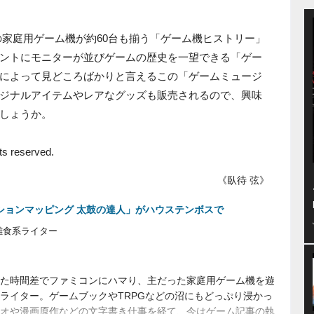
までの家庭用ゲーム機が約60台も揃う「ゲーム機ヒストリー」
ントにモニターが並びゲームの歴史を一望できる「ゲー
によって見どころばかりと言えるこの「ゲームミュージ
ジナルアイテムやレアなグッズも販売されるので、興味
しょうか。
ts reserved.
《臥待 弦》
クションマッピング 太鼓の達人」がハウステンボスで
雑食系ライター
た時間差でファミコンにハマり、主だった家庭用ゲーム機を遊
ライター。ゲームブックやTRPGなどの沼にもどっぷり浸かっ
オや漫画原作などの文字書き仕事を経て、今はゲーム記事の執