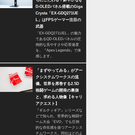
D-OLEDパネル搭載のGiga
Crysta「EX-GDQ271UE
L」はFPSゲーマー注目の
武器
「EX-GDQ271UEL」の魅力
であるQD-OLEDパネルの圧
倒的な見やすさや応答速度
を、『Apex Legends』で体
感します。
「まずやってみる」がアー
クシステムワークスの流
儀。世界を席巻する2.5D
格闘ゲームの開発の裏側
と、求める人物像【キャリ
アクエスト】
『ギルティギア』シリーズな
どで知られ、世界的な格闘ゲ
ーム大会「EVO」でも圧倒
的な存在感を放つアークシス
テムワークス。同社はどのよ