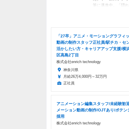
筆に邁進中。「隠れ
目標。隙あらば、あ
く募集中。
「27卒」アニメ・モーショングラフィ
動画の制作スタッフ正社員/駅チカ・セ
活かしたい方・キャリアアップ支援/横
区高島2丁目
株式会社enrich technology
神奈川県
月給26万4,000円～32万円
正社員
アニメーション編集スタッフ/未経験歓迎
メーション動画の制作/OJTあり/ポテン
採用
株式会社enrich technology