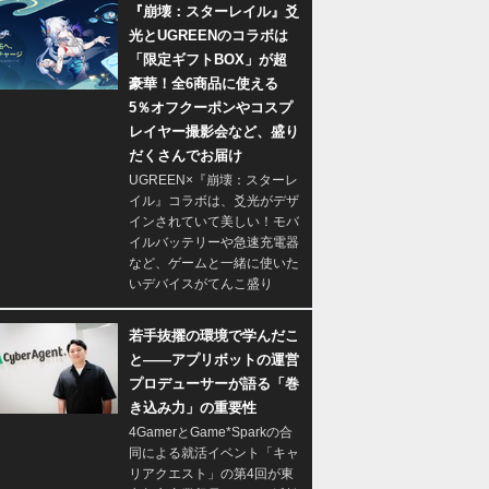
『崩壊：スターレイル』爻
光とUGREENのコラボは
「限定ギフトBOX」が超
豪華！全6商品に使える
5％オフクーポンやコスプ
レイヤー撮影会など、盛り
だくさんでお届け
UGREEN×『崩壊：スターレ
イル』コラボは、爻光がデザ
インされていて美しい！モバ
イルバッテリーや急速充電器
など、ゲームと一緒に使いた
いデバイスがてんこ盛り
若手抜擢の環境で学んだこ
と――アプリボットの運営
プロデューサーが語る「巻
き込み力」の重要性
4GamerとGame*Sparkの合
同による就活イベント「キャ
リアクエスト」の第4回が東