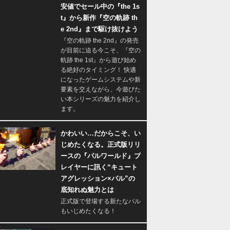
安値でセール中の『the 1s
t』から新作『空の軌跡 th
e 2nd』まで駆け抜けよう
『空の軌跡 the 2nd』の発売
が目前に迫る今こそ、『空の
軌跡 the 1st』から遊び始め
る絶好のタイミング！ 快適
になったゲームシステムや新
要素を交えながら、今遊びた
い本シリーズの魅力を紹介し
ます。
かわいい…だからこそ、い
じめたくなる。正式版リリ
ースの『パルワールド』プ
レイヤーに訊く“キュート
アグレッション×パル”の
底知れぬ魅力とは
正式版で登場する新たなパル
もいじめたくなる！