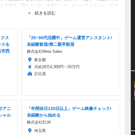
た名作を、隠れていない名作に」が、ゲームライターとしての
まり知られていない作品にスポットを当てたがる。仕事は幅広
+ 続きを読む
ックス
「20~30代活躍中」ゲーム運営アシスタント/
ンスを
未経験歓迎/第二新卒歓迎
浜市西
株式会社Meta Sales
東京都
月給28万4,300円～55万円
正社員
/アニ
「年間休日120日以上」ゲーム映像チェック/
シャル
未経験から始める
株式会社ELM
埼玉県