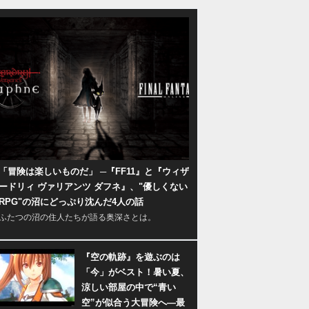
「冒険は楽しいものだ」 ─『FF11』と『ウィザ
ードリィ ヴァリアンツ ダフネ』、"優しくない
RPG"の沼にどっぷり沈んだ4人の話
ふたつの沼の住人たちが語る奥深さとは。
『空の軌跡』を遊ぶのは
「今」がベスト！暑い夏、
涼しい部屋の中で“青い
空”が似合う大冒険へ―最