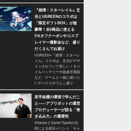
『崩壊：スターレイル』爻
光とUGREENのコラボは
「限定ギフトBOX」が超
豪華！全6商品に使える
5％オフクーポンやコスプ
レイヤー撮影会など、盛り
だくさんでお届け
UGREEN×『崩壊：スターレ
イル』コラボは、爻光がデザ
インされていて美しい！モバ
イルバッテリーや急速充電器
など、ゲームと一緒に使いた
いデバイスがてんこ盛り
若手抜擢の環境で学んだこ
と――アプリボットの運営
プロデューサーが語る「巻
き込み力」の重要性
4GamerとGame*Sparkの合
同による就活イベント「キャ