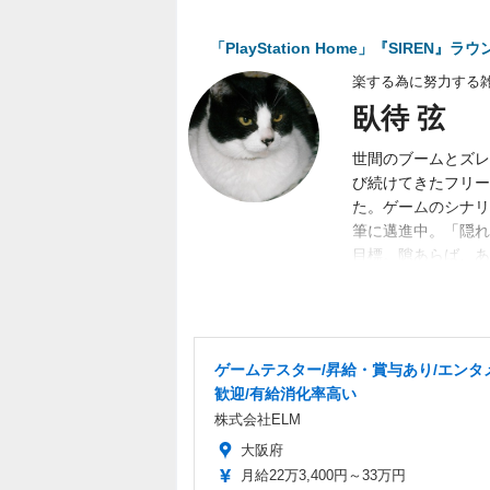
「PlayStation Home」『SIRE
楽する為に努力する
臥待 弦
世間のブームとズレ
び続けてきたフリー
た。ゲームのシナリ
筆に邁進中。「隠れ
目標。隙あらば、あ
く募集中。
ゲームテスター/昇給・賞与あり/エンタ
歓迎/有給消化率高い
株式会社ELM
大阪府
月給22万3,400円～33万円