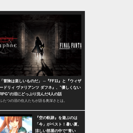
「冒険は楽しいものだ」 ─『FF11』と『ウィザ
ードリィ ヴァリアンツ ダフネ』、"優しくない
RPG"の沼にどっぷり沈んだ4人の話
ふたつの沼の住人たちが語る奥深さとは。
『空の軌跡』を遊ぶのは
「今」がベスト！暑い夏、
涼しい部屋の中で“青い