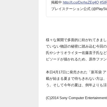
掲載中
http://t.co/DxrhsZEg4Q
#SI
プレイステーション公式 (@PlayStati
様々な展開で多面的に紡がれてきました
ていない物語の秘密に踏み込む今回の
氏やシナリオライター佐藤直子氏など
ピソードが描かれるため、原作ファン
本日4月17日に発売された「新耳袋 
載が始まる夏まで待ちきれない方は、
う。そして今年の夏は、例年よりも涼
(C)2014 Sony Computer Entertainment I