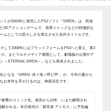
が2003年に発売したPS2ソフト『SIREN』は、民俗
だ3Dアクションゲームで、視界ジャックなどの特徴的な
ームとしての恐ろしさを両立させた名作タイトルです。
、そして2008年にはプラットフォームをPS3へと変え、第3
on』をリリース。またマルチメディア展開として、劇場版の公開やア
～ETERNAL SIREN～」なども発表されました。
となる「SIREN -赤イ海ノ呼ビ声-」が、今年の夏から
なお本作を手がけるのは、神尾亘氏です。
が衝撃のコミック化。発売から10年、いまだ解明され
び紐解かれる。本日発売の「新耳袋 アトモス」に予告編