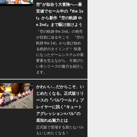
空”が似合う大冒険へ―最
安値でセール中の『the 1s
t』から新作『空の軌跡 th
e 2nd』まで駆け抜けよう
『空の軌跡 the 2nd』の発売
が目前に迫る今こそ、『空の
軌跡 the 1st』から遊び始め
る絶好のタイミング！ 快適
になったゲームシステムや新
要素を交えながら、今遊びた
い本シリーズの魅力を紹介し
ます。
かわいい…だからこそ、い
じめたくなる。正式版リリ
ースの『パルワールド』プ
レイヤーに訊く“キュート
アグレッション×パル”の
底知れぬ魅力とは
正式版で登場する新たなパル
もいじめたくなる！