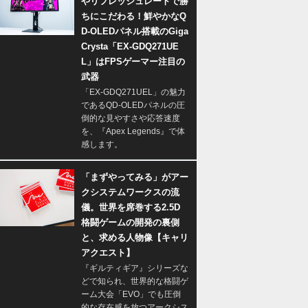
やリフレッシュレートで勝
ちにこだわる！鮮やかなQ
D-OLEDパネル搭載のGiga
Crysta「EX-GDQ271UE
L」はFPSゲーマー注目の
武器
「EX-GDQ271UEL」の魅力
であるQD-OLEDパネルの圧
倒的な見やすさや応答速度
を、『Apex Legends』で体
感します。
「まずやってみる」がアー
クシステムワークスの流
儀。世界を席巻する2.5D
格闘ゲームの開発の裏側
と、求める人物像【キャリ
アクエスト】
『ギルティギア』シリーズな
どで知られ、世界的な格闘ゲ
ーム大会「EVO」でも圧倒
的な存在感を放つアークシス