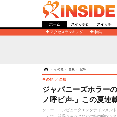
ホーム
スイッチ2
スイッチ
アクセスランキング
特集
ホーム
›
その他
›
全般
›
記事
その他
全般
ジャパニーズホラーの名作
ノ呼ビ声-」この夏連
ソニー・コンピュータエンタテインメントが
ームで、視界ジャックなどの特徴的なシス