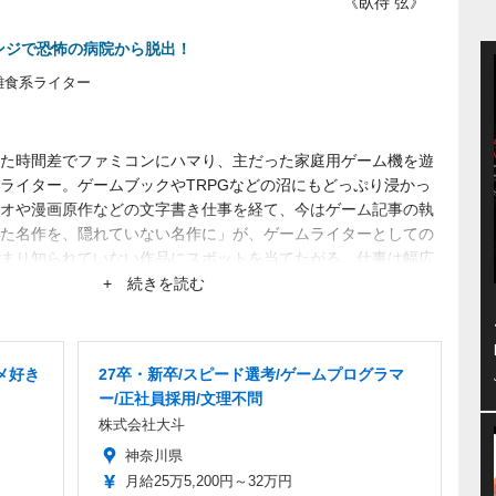
《臥待 弦》
N』ラウンジで恐怖の病院から脱出！
雑食系ライター
た時間差でファミコンにハマり、主だった家庭用ゲーム機を遊
ライター。ゲームブックやTRPGなどの沼にもどっぷり浸かっ
オや漫画原作などの文字書き仕事を経て、今はゲーム記事の執
た名作を、隠れていない名作に」が、ゲームライターとしての
まり知られていない作品にスポットを当てたがる。仕事は幅広
+ 続きを読む
メ好き
27卒・新卒/スピード選考/ゲームプログラマ
ー/正社員採用/文理不問
株式会社大斗
神奈川県
月給25万5,200円～32万円