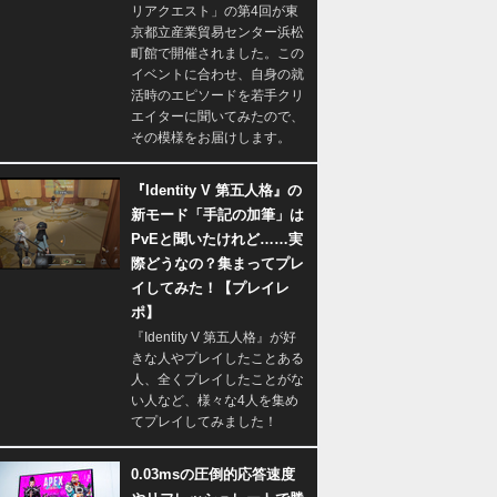
リアクエスト」の第4回が東
京都立産業貿易センター浜松
町館で開催されました。この
イベントに合わせ、自身の就
活時のエピソードを若手クリ
エイターに聞いてみたので、
その模様をお届けします。
『Identity V 第五人格』の
新モード「手記の加筆」は
PvEと聞いたけれど……実
際どうなの？集まってプレ
イしてみた！【プレイレ
ポ】
『Identity V 第五人格』が好
きな人やプレイしたことある
人、全くプレイしたことがな
い人など、様々な4人を集め
てプレイしてみました！
0.03msの圧倒的応答速度