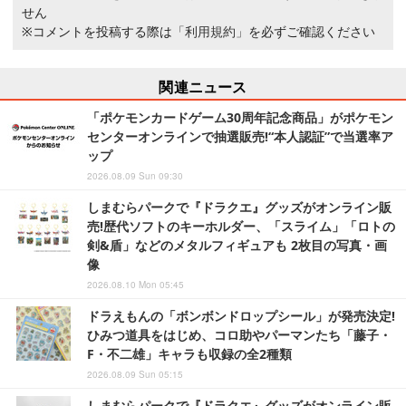
せん
※コメントを投稿する際は
「利用規約」
を必ずご確認ください
関連ニュース
「ポケモンカードゲーム30周年記念商品」がポケモン
センターオンラインで抽選販売!“本人認証”で当選率ア
ップ
2026.08.09 Sun 09:30
しまむらパークで『ドラクエ』グッズがオンライン販
売!歴代ソフトのキーホルダー、「スライム」「ロトの
剣&盾」などのメタルフィギュアも 2枚目の写真・画
像
2026.08.10 Mon 05:45
ドラえもんの「ボンボンドロップシール」が発売決定!
ひみつ道具をはじめ、コロ助やパーマンたち「藤子・
F・不二雄」キャラも収録の全2種類
2026.08.09 Sun 05:15
しまむらパークで『ドラクエ』グッズがオンライン販