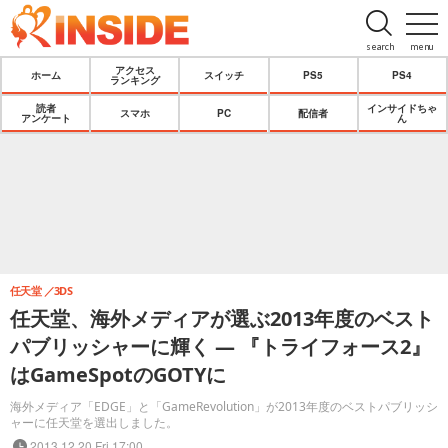
search
menu
アクセス
ホーム
スイッチ
PS5
PS4
ランキング
読者
インサイドちゃ
スマホ
PC
配信者
アンケート
ん
任天堂
3DS
任天堂、海外メディアが選ぶ2013年度のベスト
パブリッシャーに輝く ― 『トライフォース2』
はGameSpotのGOTYに
海外メディア「EDGE」と「GameRevolution」が2013年度のベストパブリッシ
ャーに任天堂を選出しました。
2013.12.20 Fri 17:00