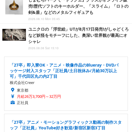
売!歴代ソフトのキーホルダー、「スライム」「ロトの
剣&盾」などのメタルフィギュアも
2026.08.10 Mon 05:45
ユニクロの「浮世絵」UTが8月17日発売!がしゃどくろ
など妖怪をモチーフにした、奥深い世界観が最高にオ
シャレ
2026.08.08 Sat 15:10
「27卒」即入寮OK・アニメ・映像作品のBlueray・DVDパ
ッケージ封入スタッフ「正社員/土日祝休み/月給30万以上
可」千代田区丸の内2丁目
株式会社Creer
東京都
月給26万3,700円～32万円
正社員
「27卒」アニメ・モーショングラフィックス動画の制作スタ
ッフ「正社員」YouTube好き歓迎/新宿区新宿3丁目