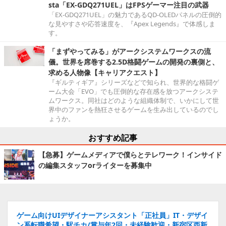
sta「EX-GDQ271UEL」はFPSゲーマー注目の武器
「EX-GDQ271UEL」の魅力であるQD-OLEDパネルの圧倒的
な見やすさや応答速度を、『Apex Legends』で体感しま
す。
「まずやってみる」がアークシステムワークスの流
儀。世界を席巻する2.5D格闘ゲームの開発の裏側と、
求める人物像【キャリアクエスト】
『ギルティギア』シリーズなどで知られ、世界的な格闘ゲ
ーム大会「EVO」でも圧倒的な存在感を放つアークシステ
ムワークス。同社はどのような組織体制で、いかにして世
界中のファンを熱狂させるゲームを生み出しているのでし
ょうか。
おすすめ記事
【急募】ゲームメディアで僕らとテレワーク！インサイド
の編集スタッフorライターを募集中
ゲーム向けUIデザイナーアシスタント「正社員」IT・デザイ
ン系転職希望・駅チカ/賞与年2回・未経験歓迎・新宿区西新