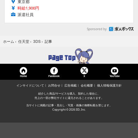
東京都
時給1,900円
派遣社員
Sponsored by
記事
ホーム
›
任天堂
›
3DS
›
Home
Facebook
YouTube
X
インサイドについて
お問合せ
広告掲載
会社概要
個人情報保護方針
紹介した商品/サービスを購入、契約した場合に、
売上の一部が弊社サイトに還元されることがあります。
当サイトに掲載の記事・見出し・写真・画像の無断転載を禁じます。
Copyright © 2026 IID, Inc.