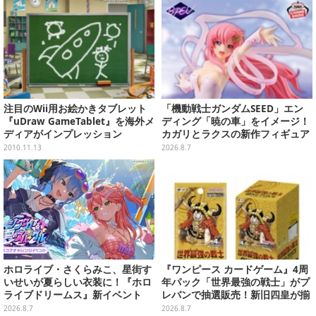
注目のWii用お絵かきタブレット
「機動戦士ガンダムSEED」エン
『uDraw GameTablet』を海外メ
ディング「暁の車」をイメージ！
ディアがインプレッション
カガリとラクスの新作フィギュア
がプライズに
2010.11.13
2026.8.7
ホロライブ・さくらみこ、星街す
『ワンピース カードゲーム』4周
いせいが夏らしい衣装に！『ホロ
年パック「世界最強の戦士」がプ
ライブドリームス』新イベント
レバンで抽選販売！新旧四皇が揃
「シンクロする夏のスパークル」
い踏み、刃牙作者が描く「カイド
2026.8.7
2026.8.7