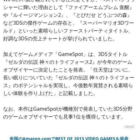
シャーに輝いた理由として『ファイアーエムブレム 覚醒』
や『ルイージマンション2』、『とびだせ どうぶつの森』
など3DSの傑作ゲームの存在と、『スーパーマリオ3Dワー
ルド』といった素晴らしいファーストパーティタイトル、
好調な3DSの売上チャートが挙げられていました。
加えてゲームメディア「GameSpot」は、3DSタイトル
『ゼルダの伝説 神々のトライフォース2』が今年のゲーム
オブザイヤーに決定したことを発表。「任天堂はついに、
長い眠りについていた『ゼルダの伝説 神々のトライフォー
ス』のポテンシャルを実現し、今後数年賞賛される素晴ら
しい体験を作り上げた」と記載しました。
なお、本作はGameSpotが機種別で発表していた3DS分野
のゲームオブザイヤーでも見事1位を獲得しています。
《Ami》
米国のAmazon.comでBEST OF 2013 VIDEO GAMESを発表