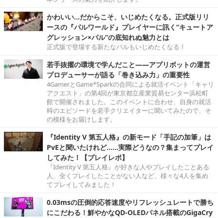
かわいい…だからこそ、いじめたくなる。正式版リリ
ースの『パルワールド』プレイヤーに訊く“キュートア
グレッション×パル”の底知れぬ魅力とは
正式版で登場する新たなパルもいじめたくなる！
若手抜擢の環境で学んだこと――アプリボットの運営
プロデューサーが語る「巻き込み力」の重要性
4GamerとGame*Sparkの合同による就活イベント「キャリ
アクエスト」の第4回が東京都立産業貿易センター浜松町
館で開催されました。このイベントに合わせ、自身の就活
時のエピソードを若手クリエイターに聞いてみたので、そ
の模様をお届けします。
『Identity V 第五人格』の新モード「手記の加筆」は
PvEと聞いたけれど……実際どうなの？集まってプレイ
してみた！【プレイレポ】
『Identity V 第五人格』が好きな人やプレイしたことある
人、全くプレイしたことがない人など、様々な4人を集め
てプレイしてみました！
0.03msの圧倒的応答速度やリフレッシュレートで勝ち
にこだわる！鮮やかなQD-OLEDパネル搭載のGigaCry