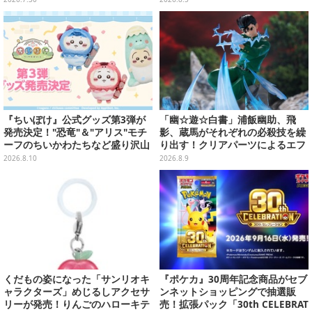
『ちいぽけ』公式グッズ第3弾が
「幽☆遊☆白書」浦飯幽助、飛
発売決定！"恐竜"＆"アリス"モチ
影、蔵馬がそれぞれの必殺技を繰
ーフのちいかわたちなど盛り沢山
り出す！クリアパーツによるエフ
ーポップアップストアを全国5箇
ェクト演出で迫力満載
2026.8.10
2026.8.9
所で開催
くだもの姿になった「サンリオキ
『ポケカ』30周年記念商品がセブ
ャラクターズ」めじるしアクセサ
ンネットショッピングで抽選販
リーが発売！りんごのハローキテ
売！拡張パック「30th CELEBRAT