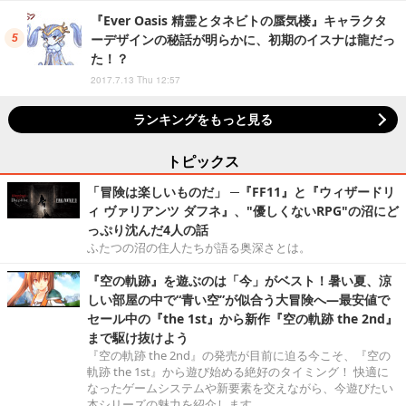
『Ever Oasis 精霊とタネビトの蜃気楼』キャラクタ
ーデザインの秘話が明らかに、初期のイスナは龍だっ
た！？
2017.7.13 Thu 12:57
ランキングをもっと見る
トピックス
「冒険は楽しいものだ」 ─『FF11』と『ウィザードリ
ィ ヴァリアンツ ダフネ』、"優しくないRPG"の沼にど
っぷり沈んだ4人の話
ふたつの沼の住人たちが語る奥深さとは。
『空の軌跡』を遊ぶのは「今」がベスト！暑い夏、涼
しい部屋の中で“青い空”が似合う大冒険へ―最安値で
セール中の『the 1st』から新作『空の軌跡 the 2nd』
まで駆け抜けよう
『空の軌跡 the 2nd』の発売が目前に迫る今こそ、『空の
軌跡 the 1st』から遊び始める絶好のタイミング！ 快適に
なったゲームシステムや新要素を交えながら、今遊びたい
本シリーズの魅力を紹介します。