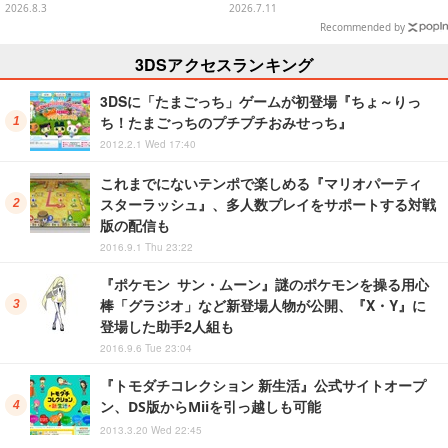
ィや、パイナップルのポムポムプ
ION」と「エーフィ・ブラッキー
2026.8.3
2026.7.11
リンなど全5種
セット」が対象
Recommended by
3DSアクセスランキング
3DSに「たまごっち」ゲームが初登場『ちょ～りっ
ち！たまごっちのプチプチおみせっち』
2012.2.1 Wed 17:40
これまでにないテンポで楽しめる『マリオパーティ
スターラッシュ』、多人数プレイをサポートする対戦
版の配信も
2016.9.1 Thu 23:22
『ポケモン サン・ムーン』謎のポケモンを操る用心
棒「グラジオ」など新登場人物が公開、『X・Y』に
登場した助手2人組も
2016.9.6 Tue 23:04
『トモダチコレクション 新生活』公式サイトオープ
ン、DS版からMiiを引っ越しも可能
2013.3.20 Wed 22:45