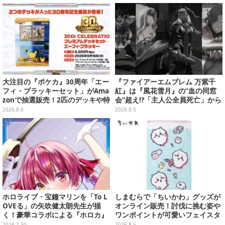
開幕
ウ」も
大注目の『ポケカ』30周年「エー
『ファイアーエムブレム 万紫千
フィ・ブラッキーセット」がAma
紅』は『風花雪月』の“血の同窓
zonで抽選販売！2匹のデッキや特
会”超え!?「主人公全員死亡」から
別カードを収録
始まる物語は、様々なシリーズ作
2026.8.6
2026.8.5
を想起させる
ホロライブ・宝鐘マリンを「To L
しまむらで「ちいかわ」グッズが
OVEる」の矢吹健太朗先生が描
オンライン販売！討伐に挑む姿や
く！豪華コラボによる『ホロカ』
ワンポイントが可愛いフェイスタ
限定カードがお披露目
オル、バスマットなど全14種
2026.7.30
2026.8.5