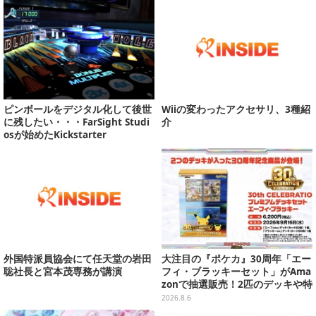
ピンボールをデジタル化して後世
Wiiの変わったアクセサリ、3種紹
に残したい・・・FarSight Studi
介
osが始めたKickstarter
外国特派員協会にて任天堂の岩田
大注目の『ポケカ』30周年「エー
聡社長と宮本茂専務が講演
フィ・ブラッキーセット」がAma
zonで抽選販売！2匹のデッキや特
別カードを収録
2026.8.6