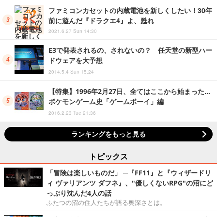
ファミコンカセットの内蔵電池を新しくしたい！30年
前に遊んだ『ドラクエ4』よ、甦れ
2021.6.27 Sun 14:30
E3で発表されるの、されないの？ 任天堂の新型ハー
ドウェアを大予想
2014.5.4 Sun 15:24
【特集】1996年2月27日、全てはここから始まった…
ポケモンゲーム史「ゲームボーイ」編
2016.2.23 Tue 21:36
ランキングをもっと見る
トピックス
「冒険は楽しいものだ」 ─『FF11』と『ウィザードリ
ィ ヴァリアンツ ダフネ』、"優しくないRPG"の沼にど
っぷり沈んだ4人の話
ふたつの沼の住人たちが語る奥深さとは。