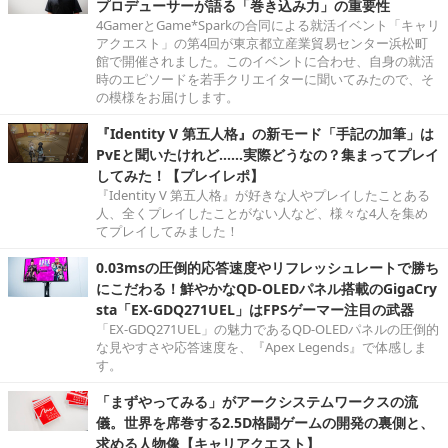
プロデューサーが語る「巻き込み力」の重要性
4GamerとGame*Sparkの合同による就活イベント「キャリ
アクエスト」の第4回が東京都立産業貿易センター浜松町
館で開催されました。このイベントに合わせ、自身の就活
時のエピソードを若手クリエイターに聞いてみたので、そ
の模様をお届けします。
『Identity V 第五人格』の新モード「手記の加筆」は
PvEと聞いたけれど……実際どうなの？集まってプレイ
してみた！【プレイレポ】
『Identity V 第五人格』が好きな人やプレイしたことある
人、全くプレイしたことがない人など、様々な4人を集め
てプレイしてみました！
0.03msの圧倒的応答速度やリフレッシュレートで勝ち
にこだわる！鮮やかなQD-OLEDパネル搭載のGigaCry
sta「EX-GDQ271UEL」はFPSゲーマー注目の武器
「EX-GDQ271UEL」の魅力であるQD-OLEDパネルの圧倒的
な見やすさや応答速度を、『Apex Legends』で体感しま
す。
「まずやってみる」がアークシステムワークスの流
儀。世界を席巻する2.5D格闘ゲームの開発の裏側と、
求める人物像【キャリアクエスト】