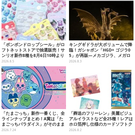
「ボンボンドロップシール」がロ
キングギドラが大ボリュームで降
フトネットストアで抽選販売！サ
臨！ガシャポン「HGD+ ゴジラ0
ンリオ新作8種を8月6日10時より
5」が再販―メカゴジラ、メガロ
受付開始
なども揃った全4種
2026.8.5
2026.8.3
「たまごっち」新作一番くじ、全
「葬送のフリーレン」美麗ビジュ
ラインナップまとめ！A賞は「た
アルイラストなど全25種！レアは
まごっちパラダイス」がそのまま
ホロ箔押し仕様のカードソフトク
ビッグサイズになったアラームク
ッキー
2026.7.24
2026.8.2