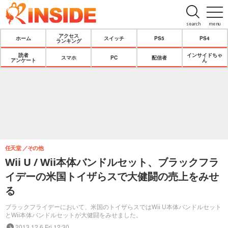
search
menu
アクセス
ホーム
スイッチ
PS5
PS4
ランキング
読者
インサイドちゃ
スマホ
PC
配信者
アンケート
ん
任天堂
その他
Wii U / Wii本体バンドルセット、ブラックフラ
イデーの米国トイザらスで大健闘の売上をみせ
る
ブラックフライデーにおいて、米国のトイザらスではWii U本体バンドルセット
とWii本体バンドルセットが大健闘をみせました。
2013.12.6 Fri 12:30