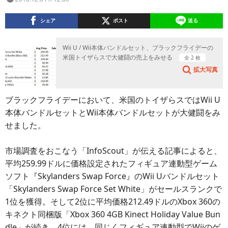
シェア
ポスト
送る
Wii U / Wii本体バンドルセット、ブラックフライデーの
米国トイザらスで大健闘の売上をみせる
全 2 枚
拡大写真
ブラックフライデーにおいて、米国のトイザらスではWii U
本体バンドルセットとWii本体バンドルセットが大健闘をみ
せました。
市場調査をおこなう「InfoScout」が伝える記事によると、
平均259.99ドルに価格設定されたフィギュア連動型ゲーム
ソフト『Skylanders Swap Force』のWii Uバンドルセット
「Skylanders Swap Force Set White」がセールスランクで
1位を獲得。そして2位に平均価格212.49ドルのXbox 360の
キネクト同梱版「Xbox 360 4GB Kinect Holiday Value Bun
dle」が続き、4位には、同じくフィギュア連動型でWiiのゲ