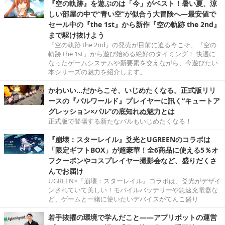
『空の軌跡』を遊ぶのは「今」がベスト！暑い夏、涼
しい部屋の中で“青い空”が似合う大冒険へ―最安値で
セール中の『the 1st』から新作『空の軌跡 the 2nd』
まで駆け抜けよう
『空の軌跡 the 2nd』の発売が目前に迫る今こそ、『空の
軌跡 the 1st』から遊び始める絶好のタイミング！ 快適に
なったゲームシステムや新要素を交えながら、今遊びたい
本シリーズの魅力を紹介します。
かわいい…だからこそ、いじめたくなる。正式版リリ
ースの『パルワールド』プレイヤーに訊く“キュートア
グレッション×パル”の底知れぬ魅力とは
正式版で登場する新たなパルもいじめたくなる！
『崩壊：スターレイル』爻光とUGREENのコラボは
「限定ギフトBOX」が超豪華！全6商品に使える5％オ
フクーポンやコスプレイヤー撮影会など、盛りだくさ
んでお届け
UGREEN×『崩壊：スターレイル』コラボは、爻光がデザイ
ンされていて美しい！モバイルバッテリーや急速充電器な
ど、ゲームと一緒に使いたいデバイスがてんこ盛り
若手抜擢の環境で学んだこと――アプリボットの運営