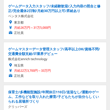
ゲームデータ入力スタッフ/未経験歓迎/入力内容の照合と修
正/完全週休2日制/月給30万円以上可/昇給あり
ベンタス株式会社
東京都
月給26万円～31万5,000円
正社員
ゲームマスターデータ管理スタッフ/高卒以上OK/資格不問/
交通費全額支給/IT業界デビュー
株式会社enrich technology
埼玉県
月給22万3,700円～33万円
正社員
保育士/多機能型施設/年間休日110日/送迎なし/運動やゲー
ム、工作などを取り入れた療育/子どもたちが自分らしくい
られる居場所づくり
クリッパーズ