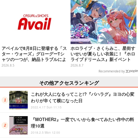
ロック
アベイルで8月8日に登場する「ス
ホロライブ・さくらみこ、星街す
ター・ウォーズ」グローグーTシ
いせいが夏らしい衣装に！『ホロ
ャツの一つが、納品トラブルによ
ライブドリームス』新イベント
り販売日変更へ
「シンクロする夏のスパークル」
2026.8.5
2026.8.7
開幕
Recommended by
その他アクセスランキング
これが大人になるってこと!?『バハラグ』ヨヨの心変
わりが辛くて横になった日
2022.4.17 Sun 11:15
『MOTHER2』一度でいいから食べてみたい作中の料
理10選
2018.2.5 Mon 12:00