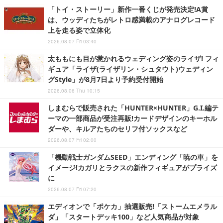
「トイ・ストーリー」新作一番くじが発売決定!A賞
は、ウッディたちがレトロ感満載のアナログレコード
上を走る姿で立体化
2026.08.07 Fri 03:40
太ももにも目が惹かれるウェディング姿のライザ! フィ
ギュア「ライザ(ライザリン・シュタウト)ウェディン
グStyle」が8月7日より予約受付開始
2026.08.06 Thu 10:15
しまむらで販売された「HUNTER×HUNTER」G.I.編テ
ーマの一部商品が受注再販!カードデザインのキーホル
ダーや、キルアたちのセリフ付ソックスなど
2026.08.07 Fri 02:00
「機動戦士ガンダムSEED」エンディング「暁の車」を
イメージ!カガリとラクスの新作フィギュアがプライズ
に
2026.08.07 Fri 07:20
エディオンで「ポケカ」抽選販売!「ストームエメラル
ダ」「スタートデッキ100」など人気商品が対象