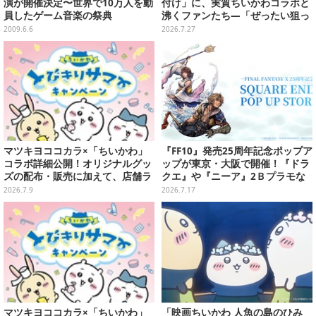
演が開催決定〜世界で10万人を動
付け」に、実質ちいかわコラボと
員したゲーム音楽の祭典
沸くファンたち―「ぜったい狙っ
ただろ！」「映画公開のタイミン
2009.6.6
2026.7.27
グで妙だな？」
マツキヨココカラ×「ちいかわ」
『FF10』発売25周年記念ポップア
コラボ詳細公開！オリジナルグッ
ップが東京・大阪で開催！『ドラ
ズの配布・販売に加えて、店舗ラ
クエ』や『ニーア』2Ｂプラモな
ッピングや”花火打ち上げ”まで盛
ども販売
2026.7.9
2026.7.17
り沢山
マツキヨココカラ×「ちいかわ」
「映画ちいかわ 人魚の島のひみ