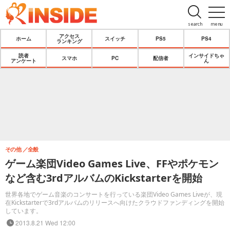
search
menu
アクセス
ホーム
スイッチ
PS5
PS4
ランキング
読者
インサイドちゃ
スマホ
PC
配信者
アンケート
ん
その他
全般
ゲーム楽団Video Games Live、FFやポケモン
など含む3rdアルバムのKickstarterを開始
世界各地でゲーム音楽のコンサートを行っている楽団Video Games Liveが、現
在Kickstarterで3rdアルバムのリリースへ向けたクラウドファンディングを開始
しています。
2013.8.21 Wed 12:00