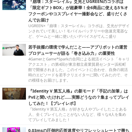
『崩壊：スターレイル』爻光とUGREENのコラボは
「限定ギフトBOX」が超豪華！全6商品に使える5％オ
フクーポンやコスプレイヤー撮影会など、盛りだくさ
んでお届け
UGREEN×『崩壊：スターレイル』コラボは、爻光がデザイ
ンされていて美しい！モバイルバッテリーや急速充電器な
ど、ゲームと一緒に使いたいデバイスがてんこ盛り
若手抜擢の環境で学んだこと――アプリボットの運営
プロデューサーが語る「巻き込み力」の重要性
4GamerとGame*Sparkの合同による就活イベント「キャリ
アクエスト」の第4回が東京都立産業貿易センター浜松町
館で開催されました。このイベントに合わせ、自身の就活
時のエピソードを若手クリエイターに聞いてみたので、そ
の模様をお届けします。
『Identity V 第五人格』の新モード「手記の加筆」は
PvEと聞いたけれど……実際どうなの？集まってプレイ
してみた！【プレイレポ】
『Identity V 第五人格』が好きな人やプレイしたことある
人、全くプレイしたことがない人など、様々な4人を集め
てプレイしてみました！
0.03msの圧倒的応答速度やリフレッシュレートで勝ち