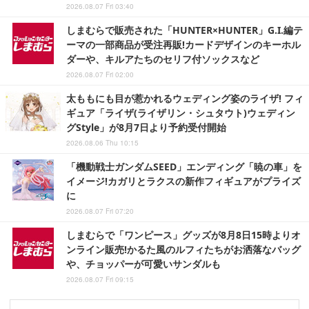
2026.08.07 Fri 03:40
しまむらで販売された「HUNTER×HUNTER」G.I.編テ
ーマの一部商品が受注再販!カードデザインのキーホル
ダーや、キルアたちのセリフ付ソックスなど
2026.08.07 Fri 02:00
太ももにも目が惹かれるウェディング姿のライザ! フィ
ギュア「ライザ(ライザリン・シュタウト)ウェディン
グStyle」が8月7日より予約受付開始
2026.08.06 Thu 10:15
「機動戦士ガンダムSEED」エンディング「暁の車」を
イメージ!カガリとラクスの新作フィギュアがプライズ
に
2026.08.07 Fri 07:20
しまむらで「ワンピース」グッズが8月8日15時よりオ
ンライン販売!かるた風のルフィたちがお洒落なバッグ
や、チョッパーが可愛いサンダルも
2026.08.07 Fri 09:15