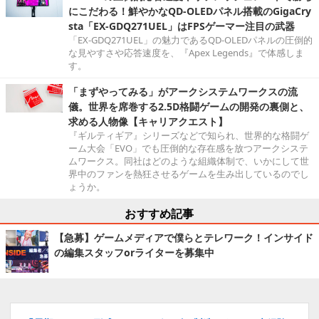
にこだわる！鮮やかなQD-OLEDパネル搭載のGigaCry
sta「EX-GDQ271UEL」はFPSゲーマー注目の武器
「EX-GDQ271UEL」の魅力であるQD-OLEDパネルの圧倒的
な見やすさや応答速度を、『Apex Legends』で体感しま
す。
「まずやってみる」がアークシステムワークスの流
儀。世界を席巻する2.5D格闘ゲームの開発の裏側と、
求める人物像【キャリアクエスト】
『ギルティギア』シリーズなどで知られ、世界的な格闘ゲ
ーム大会「EVO」でも圧倒的な存在感を放つアークシステ
ムワークス。同社はどのような組織体制で、いかにして世
界中のファンを熱狂させるゲームを生み出しているのでし
ょうか。
おすすめ記事
【急募】ゲームメディアで僕らとテレワーク！インサイド
の編集スタッフorライターを募集中