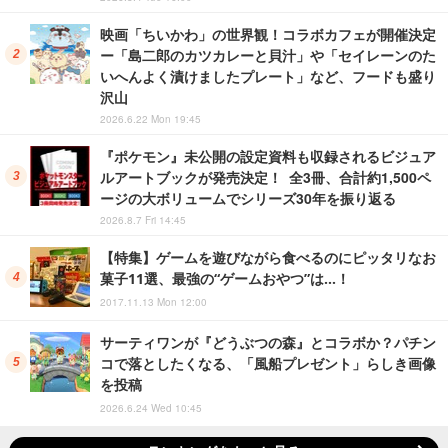
映画「ちいかわ」の世界観！コラボカフェが開催決定
ー「島二郎のカツカレーと貝汁」や「セイレーンのた
いへんよく漬けましたプレート」など、フードも盛り
沢山
2026.6.22 Mon 19:45
『ポケモン』未公開の設定資料も収録されるビジュア
ルアートブックが発売決定！ 全3冊、合計約1,500ペ
ージの大ボリュームでシリーズ30年を振り返る
2026.8.7 Fri 14:45
【特集】ゲームを遊びながら食べるのにピッタリなお
菓子11選、最強の“ゲームおやつ”は…！
2017.11.13 Mon 12:00
サーティワンが『どうぶつの森』とコラボか？パチン
コで落としたくなる、「風船プレゼント」らしき画像
を投稿
2026.6.24 Wed 10:45