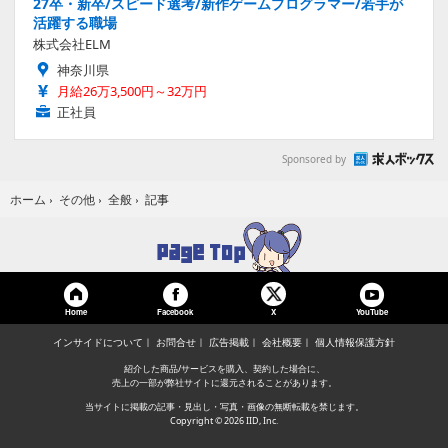
27卒・新卒/スピード選考/新作ゲームプログラマー/若手が
活躍する職場
株式会社ELM
神奈川県
月給26万3,500円～32万円
正社員
Sponsored by
記事
ホーム
›
その他
›
全般
›
Home
Facebook
YouTube
X
インサイドについて
お問合せ
広告掲載
会社概要
個人情報保護方針
紹介した商品/サービスを購入、契約した場合に、
売上の一部が弊社サイトに還元されることがあります。
当サイトに掲載の記事・見出し・写真・画像の無断転載を禁じます。
Copyright © 2026 IID, Inc.