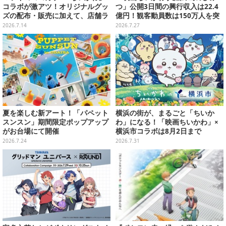
コラボが激アツ！オリジナルグッ
つ」公開3日間の興行収入は22.4
ズの配布・販売に加えて、店舗ラ
億円！観客動員数は150万人を突
ッピングや”花火打ち上げ”まで盛
破
2026.7.14
2026.7.27
り沢山
夏を楽しむ新アート！「パペット
横浜の街が、まるごと「ちいか
スンスン」期間限定ポップアップ
わ」になる！「映画ちいかわ」×
がお台場にて開催
横浜市コラボは8月2日まで
2026.7.24
2026.7.31