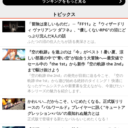
ランキングをもっと見る
トピックス
「冒険は楽しいものだ」 ─『FF11』と『ウィザードリ
ィ ヴァリアンツ ダフネ』、"優しくないRPG"の沼にど
っぷり沈んだ4人の話
ふたつの沼の住人たちが語る奥深さとは。
『空の軌跡』を遊ぶのは「今」がベスト！暑い夏、涼
しい部屋の中で“青い空”が似合う大冒険へ―最安値で
セール中の『the 1st』から新作『空の軌跡 the 2nd』
まで駆け抜けよう
『空の軌跡 the 2nd』の発売が目前に迫る今こそ、『空の
軌跡 the 1st』から遊び始める絶好のタイミング！ 快適に
なったゲームシステムや新要素を交えながら、今遊びたい
本シリーズの魅力を紹介します。
かわいい…だからこそ、いじめたくなる。正式版リリ
ースの『パルワールド』プレイヤーに訊く“キュートア
グレッション×パル”の底知れぬ魅力とは
正式版で登場する新たなパルもいじめたくなる！