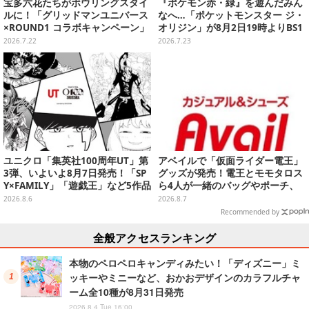
宝多六花たちがボウリングスタイ
『ポケモン赤・緑』を遊んだみん
ルに！「グリッドマンユニバース
なへ…「ポケットモンスター ジ・
×ROUND1 コラボキャンペーン」
オリジン」が8月2日19時よりBS1
開催決定、企画やグッズ販売を実
2・日曜アニメ劇場で放送決定！
2026.7.22
2026.7.23
施
ユニクロ「集英社100周年UT」第
アベイルで「仮面ライダー電王」
3弾、いよいよ8月7日発売！「SP
グッズが発売！電王とモモタロス
Y×FAMILY」「遊戯王」など5作品
ら4人が一緒のバッグやポーチ、
をデザイン
収納ボックスも
2026.8.6
2026.8.7
Recommended by
全般アクセスランキング
本物のペロペロキャンディみたい！「ディズニー」ミ
ッキーやミニーなど、おかおデザインのカラフルチャ
ーム全10種が8月31日発売
2026.8.4 Tue 16:00