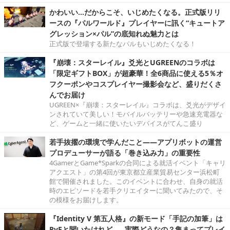
かわいい…だからこそ、いじめたくなる。正式版リリ
ースの『パルワールド』プレイヤーに訊く“キュートア
グレッション×パル”の底知れぬ魅力とは
正式版で登場する新たなパルもいじめたくなる！
『崩壊：スターレイル』爻光とUGREENのコラボは
「限定ギフトBOX」が超豪華！全6商品に使える5％オ
フクーポンやコスプレイヤー撮影会など、盛りだくさ
んでお届け
UGREEN×『崩壊：スターレイル』コラボは、爻光がデザイ
ンされていて美しい！モバイルバッテリーや急速充電器な
ど、ゲームと一緒に使いたいデバイスがてんこ盛り
若手抜擢の環境で学んだこと――アプリボットの運営
プロデューサーが語る「巻き込み力」の重要性
4GamerとGame*Sparkの合同による就活イベント「キャリ
アクエスト」の第4回が東京都立産業貿易センター浜松町
館で開催されました。このイベントに合わせ、自身の就活
時のエピソードを若手クリエイターに聞いてみたので、そ
の模様をお届けします。
『Identity V 第五人格』の新モード「手記の加筆」は
PvEと聞いたけれど……実際どうなの？集まってプレイ