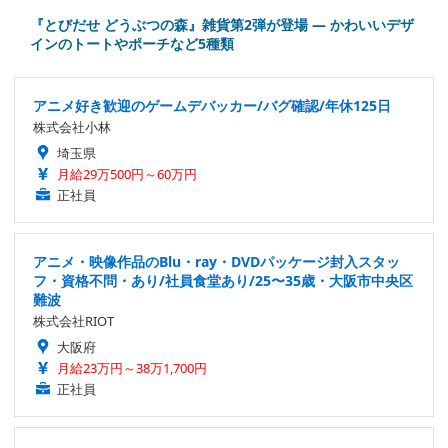
『とびだせ どうぶつの森』雑貨第2弾が登場 ― かわいいデザ
インのトートやポーチなど5種類
アニメ好き歓迎のゲームデバッカー/バグ確認/年休125日
株式会社小林
埼玉県
月給29万500円～60万円
正社員
アニメ・映像作品のBlu・ray・DVDパッケージ封入スタッ
フ・資格不問・あり/社員食堂あり/25〜35歳・大阪市中央区
難波
株式会社RIOT
大阪府
月給23万円～38万1,700円
正社員