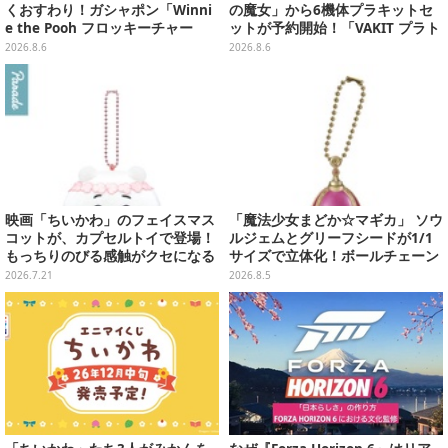
くおすわり！ガシャポン「Winni
の魔女」から6機体プラキットセ
e the Pooh フロッキーチャー
ットが予約開始！「VAKIT プラト
ム」ふわふわでどれも可愛い全4
ーン」第1弾、各部関節可動仕様
2026.8.6
2026.8.6
種
映画「ちいかわ」のフェイスマス
「魔法少女まどか☆マギカ」 ソウ
コットが、カプセルトイで登場！
ルジェムとグリーフシードが1/1
もっちりのびる感触がクセになる
サイズで立体化！ボールチェーン
ハチワレ、セイレーンなど全5種
を外せばフィギュアとして飾れる
2026.7.21
2026.8.5
ガシャポン全6種