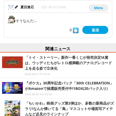
夏目漱石
2021-08-10 5:18:49
Menu
そうなんだ…
0
返信
関連ニュース
「トイ・ストーリー」新作一番くじが発売決定!A賞
は、ウッディたちがレトロ感満載のアナログレコード
上を走る姿で立体化
2026.08.07 Fri 03:40
『ポケカ』30周年記念パック「30th CELEBRATION」
がAmazonで抽選販売受付中!1BOX(20パック入り)
2026.08.06 Thu 03:30
「ちいかわ」映画グッズ第3弾ほか、多数の新商品がズ
ラリ!なんか懐いてる「鳥」マスコットや場面写アイテ
ムなど必見のラインナップ