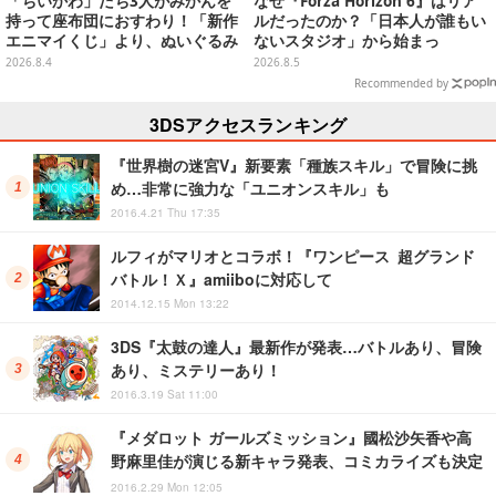
「ちいかわ」たち3人がみかんを
なぜ『Forza Horizon 6』はリア
持って座布団におすわり！「新作
ルだったのか？「日本人が誰もい
エニマイくじ」より、ぬいぐるみ
ないスタジオ」から始まっ
画像が初公開
た、“生活感のある日本"の作り方
2026.8.4
2026.8.5
【CEDEC2026】
Recommended by
3DSアクセスランキング
『世界樹の迷宮V』新要素「種族スキル」で冒険に挑
め…非常に強力な「ユニオンスキル」も
2016.4.21 Thu 17:35
ルフィがマリオとコラボ！『ワンピース 超グランド
バトル！Ｘ』amiiboに対応して
2014.12.15 Mon 13:22
3DS『太鼓の達人』最新作が発表…バトルあり、冒険
あり、ミステリーあり！
2016.3.19 Sat 11:00
『メダロット ガールズミッション』國松沙矢香や高
野麻里佳が演じる新キャラ発表、コミカライズも決定
2016.2.29 Mon 12:05