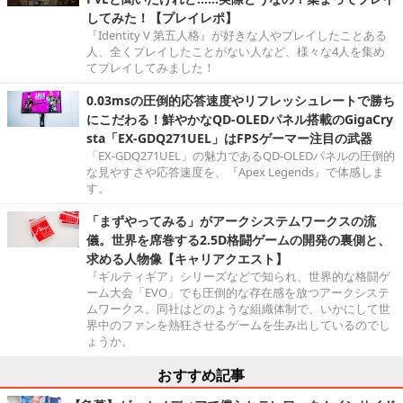
してみた！【プレイレポ】
『Identity V 第五人格』が好きな人やプレイしたことある
人、全くプレイしたことがない人など、様々な4人を集め
てプレイしてみました！
0.03msの圧倒的応答速度やリフレッシュレートで勝ち
にこだわる！鮮やかなQD-OLEDパネル搭載のGigaCry
sta「EX-GDQ271UEL」はFPSゲーマー注目の武器
「EX-GDQ271UEL」の魅力であるQD-OLEDパネルの圧倒的
な見やすさや応答速度を、『Apex Legends』で体感しま
す。
「まずやってみる」がアークシステムワークスの流
儀。世界を席巻する2.5D格闘ゲームの開発の裏側と、
求める人物像【キャリアクエスト】
『ギルティギア』シリーズなどで知られ、世界的な格闘ゲ
ーム大会「EVO」でも圧倒的な存在感を放つアークシステ
ムワークス。同社はどのような組織体制で、いかにして世
界中のファンを熱狂させるゲームを生み出しているのでし
ょうか。
おすすめ記事