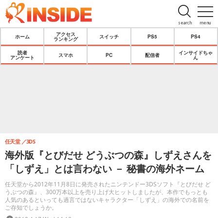
search
menu
アクセス
ホーム
スイッチ
PS5
PS4
ランキング
読者
インサイドちゃ
スマホ
PC
配信者
アンケート
ん
任天堂
3DS
海外版『とびだせ どうぶつの森』しずえさんを
「しずえ」とは言わない － 秘書の海外ネーム
任天堂から2012年11月8日に発売されたニンテンドー3DSソフト『とびだせ ど
うぶつの森』、300万本以上を売り上げ大ヒットしましたが、本作でもっとも
人気のあるといっても過言ではないキャラクター「しずえ」の海外での名前を
ご存知でしょうか。