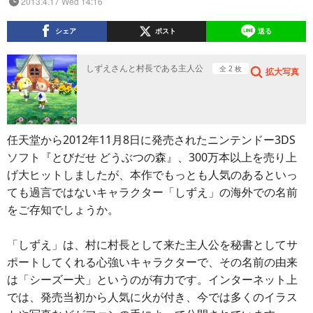
2013.4.17 Wed 14:16
シェア
ポスト
送る
しずえさんと村長である主人公
全 2 枚
拡大写真
任天堂から2012年11月8日に発売されたニンテンドー3DS
ソフト『とびだせ どうぶつの森』、300万本以上を売り上
げ大ヒットしましたが、本作でもっとも人気のあるといっ
ても過言ではないキャラクター「しずえ」の海外での名前
をご存知でしょうか。
「しずえ」は、村に村長として来た主人公を秘書としてサ
ポートしてくれる心強いキャラクターで、その名前の由来
は「シーズー犬」というのが有力です。インターネット上
では、発売当初から人気に火が付き、今では多くのイラス