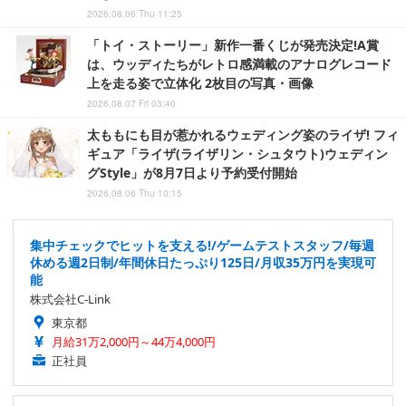
2026.08.06 Thu 11:25
「トイ・ストーリー」新作一番くじが発売決定!A賞
は、ウッディたちがレトロ感満載のアナログレコード
上を走る姿で立体化 2枚目の写真・画像
2026.08.07 Fri 03:40
太ももにも目が惹かれるウェディング姿のライザ! フィ
ギュア「ライザ(ライザリン・シュタウト)ウェディン
グStyle」が8月7日より予約受付開始
2026.08.06 Thu 10:15
集中チェックでヒットを支える!/ゲームテストスタッフ/毎週
休める週2日制/年間休日たっぷり125日/月収35万円を実現可
能
株式会社C-Link
東京都
月給31万2,000円～44万4,000円
正社員