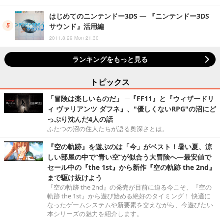
はじめてのニンテンドー3DS ― 『ニンテンドー3DS
サウンド』活用編
2011.8.29 Mon 21:30
ランキングをもっと見る
トピックス
「冒険は楽しいものだ」 ─『FF11』と『ウィザードリ
ィ ヴァリアンツ ダフネ』、"優しくないRPG"の沼にど
っぷり沈んだ4人の話
ふたつの沼の住人たちが語る奥深さとは。
『空の軌跡』を遊ぶのは「今」がベスト！暑い夏、涼
しい部屋の中で“青い空”が似合う大冒険へ―最安値で
セール中の『the 1st』から新作『空の軌跡 the 2nd』
まで駆け抜けよう
『空の軌跡 the 2nd』の発売が目前に迫る今こそ、『空の
軌跡 the 1st』から遊び始める絶好のタイミング！ 快適に
なったゲームシステムや新要素を交えながら、今遊びたい
本シリーズの魅力を紹介します。