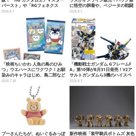
販！「HG ガンダムエアマスター
ッズがオンライン販売！バッグ類
バースト」や「RGフェネクス
に悟空の胴着や、ベジータの戦闘
（ナラティブVer.）」も
服を大胆デザイン
2026.8.7
2026.8.7
「映画ちいかわ 人魚の島のひみ
「機動戦士ガンダム GフレームF
つ」ウエハースにワクワク！お馴
A」第10弾が8月31日発売！V2ア
染みのキャラはじめ、島二郎など
サルトガンダムら3機のハイスペ
セイレーン編カード全22種
ック可動フィギュア
2026.7.26
2026.8.3
プーさんたちが、ぬいぐるみっぽ
新作映画「装甲騎兵ボトムズ 灰色