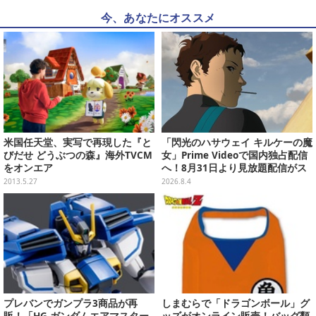
今、あなたにオススメ
米国任天堂、実写で再現した『と
「閃光のハサウェイ キルケーの魔
びだせ どうぶつの森』海外TVCM
女」Prime Videoで国内独占配信
をオンエア
へ！8月31日より見放題配信がス
タート
2013.5.27
2026.8.4
プレバンでガンプラ3商品が再
しまむらで「ドラゴンボール」グ