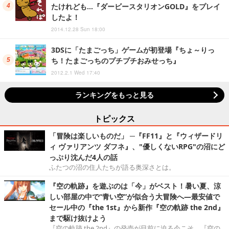
たけれども…『ダービースタリオンGOLD』をプレイ
したよ！
2014.12.28 Sun 18:00
3DSに「たまごっち」ゲームが初登場『ちょ～りっ
ち！たまごっちのプチプチおみせっち』
2012.2.1 Wed 17:40
ランキングをもっと見る
トピックス
「冒険は楽しいものだ」 ─『FF11』と『ウィザードリ
ィ ヴァリアンツ ダフネ』、"優しくないRPG"の沼にど
っぷり沈んだ4人の話
ふたつの沼の住人たちが語る奥深さとは。
『空の軌跡』を遊ぶのは「今」がベスト！暑い夏、涼
しい部屋の中で“青い空”が似合う大冒険へ―最安値で
セール中の『the 1st』から新作『空の軌跡 the 2nd』
まで駆け抜けよう
『空の軌跡 the 2nd』の発売が目前に迫る今こそ、『空の