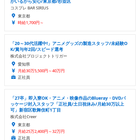
がいるから安心/東京都/杉並区
コスプレ BAR SIRIUS
東京都
時給1,700円～
「20～30代活躍中!」アニメグッズの製造スタッフ/未経験O
K/賞与年2回/スピード選考
株式会社プロジェクトトリガー
愛知県
月給30万5,500円～40万円
正社員
「27卒」即入寮OK・アニメ・映像作品のBlueray・DVDパ
ッケージ封入スタッフ「正社員/土日祝休み/月給30万以上
可」新宿区歌舞伎町1丁目
株式会社Creer
東京都
月給25万2,400円～32万円
正社員