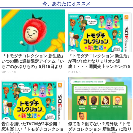
今、あなたにオススメ
『トモダチコレクション 新生活』
『トモダチコレクション 新生活』
いつの間に通信限定アイテム「い
が再び1位となりミリオン達
ちごのかぶりもの」5月16日より
成！・・・週間売上ランキング(5
配信
月27日～6月2日)
2013.5.10
2013.6.6
告白を描いたTVCMが2本公開！
似てる？似てない？海外版『トモ
恋も楽しい『トモダチコレクショ
ダチコレクション 新生活』に取り