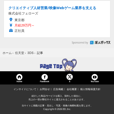
クリエイティブ人材営業/映像Webゲーム業界を支える
株式会社フェローズ
東京都
月給29万円～
正社員
Sponsored by
記事
ホーム
›
任天堂
›
3DS
›
Home
Facebook
YouTube
X
インサイドについて
お問合せ
広告掲載
会社概要
個人情報保護方針
紹介した商品/サービスを購入、契約した場合に、
売上の一部が弊社サイトに還元されることがあります。
当サイトに掲載の記事・見出し・写真・画像の無断転載を禁じます。
Copyright © 2026 IID, Inc.