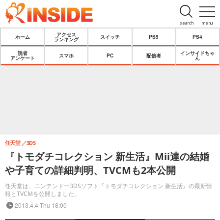
search
menu
アクセス
ホーム
スイッチ
PS5
PS4
ランキング
読者
インサイドちゃ
スマホ
PC
配信者
アンケート
ん
任天堂
3DS
『トモダチコレクション 新生活』Mii達の結婚
や子育ての詳細判明、TVCMも2本公開
任天堂は、ニンテンドー3DSソフト『トモダチコレクション 新生活』の最新情
報とTVCMを公開しました。
2013.4.4 Thu 18:00