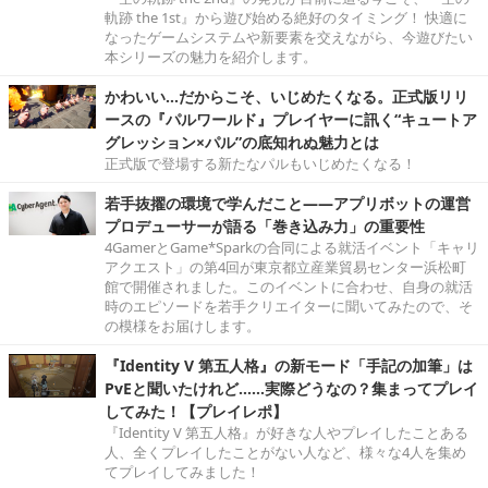
軌跡 the 1st』から遊び始める絶好のタイミング！ 快適に
なったゲームシステムや新要素を交えながら、今遊びたい
本シリーズの魅力を紹介します。
かわいい…だからこそ、いじめたくなる。正式版リリ
ースの『パルワールド』プレイヤーに訊く“キュートア
グレッション×パル”の底知れぬ魅力とは
正式版で登場する新たなパルもいじめたくなる！
若手抜擢の環境で学んだこと――アプリボットの運営
プロデューサーが語る「巻き込み力」の重要性
4GamerとGame*Sparkの合同による就活イベント「キャリ
アクエスト」の第4回が東京都立産業貿易センター浜松町
館で開催されました。このイベントに合わせ、自身の就活
時のエピソードを若手クリエイターに聞いてみたので、そ
の模様をお届けします。
『Identity V 第五人格』の新モード「手記の加筆」は
PvEと聞いたけれど……実際どうなの？集まってプレイ
してみた！【プレイレポ】
『Identity V 第五人格』が好きな人やプレイしたことある
人、全くプレイしたことがない人など、様々な4人を集め
てプレイしてみました！