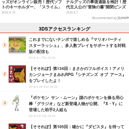
ッズがオンライン販売！歴代ソフ
ナルグッズの事後通販を検討！歴
トのキーホルダー、「スライム」
代主人公の“冒険の書”開閉ピンズ
「ロトの剣&盾」などのメタルフ
をはじめ、ユニークなＴシャツや
2026.8.10
2026.8.7
ィギュアも
雑貨など
Recommended by
3DSアクセスランキング
これまでにないテンポで楽しめる『マリオパーティ
スターラッシュ』、多人数プレイをサポートする対戦
版の配信も
2016.9.1 Thu 23:22
【そそれぽ】第134回：まさかのフルボイス！アメリ
カンジョークまみれRPG『シチズンズ オブ アース』
をプレイしたよ！
2016.2.28 Sun 22:05
『ポケモン サン・ムーン』謎のポケモンを操る用心
棒「グラジオ」など新登場人物が公開、『X・Y』に
登場した助手2人組も
2016.9.6 Tue 23:04
【そそれぽ】第105回：確かに『ダビスタ』を待って