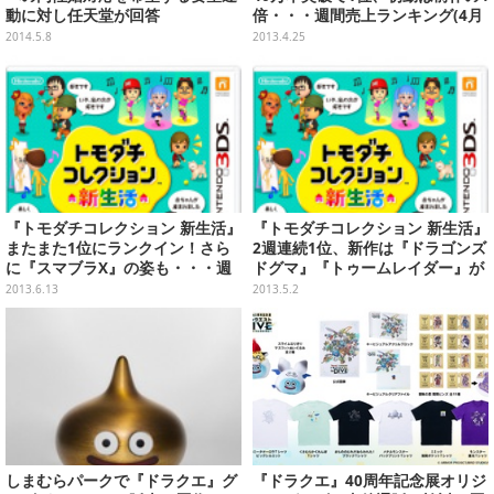
動に対し任天堂が回答
倍・・・週間売上ランキング(4月
15日～21日)
2014.5.8
2013.4.25
『トモダチコレクション 新生活』
『トモダチコレクション 新生活』
またまた1位にランクイン！さら
2週連続1位、新作は『ドラゴンズ
に『スマブラX』の姿も・・・週
ドグマ』『トゥームレイダー』が
間売上ランキング(6月3日～9日)
人気・・・週間売上ランキング(4
2013.6.13
2013.5.2
月22日～28日)
しまむらパークで『ドラクエ』グ
『ドラクエ』40周年記念展オリジ