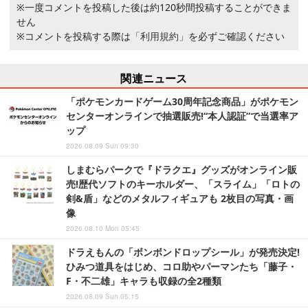
※一度コメントを投稿した後は約120秒間投稿することができま
せん
※コメントを投稿する際は
「利用規約」
を必ずご確認ください
関連ニュース
「ポケモンカードゲーム30周年記念商品」がポケモン
センターオンラインで抽選販売!“本人認証”で当選率ア
ップ
2026.08.09 Sun 09:30
しまむらパークで『ドラクエ』グッズがオンライン販
売!歴代ソフトのキーホルダー、「スライム」「ロトの
剣&盾」などのメタルフィギュアも 2枚目の写真・画
像
2026.08.10 Mon 05:45
ドラえもんの「ボンボンドロップシール」が発売決定!
ひみつ道具をはじめ、コロ助やパーマンたち「藤子・
F・不二雄」キャラも収録の全2種類
2026.08.09 Sun 05:15