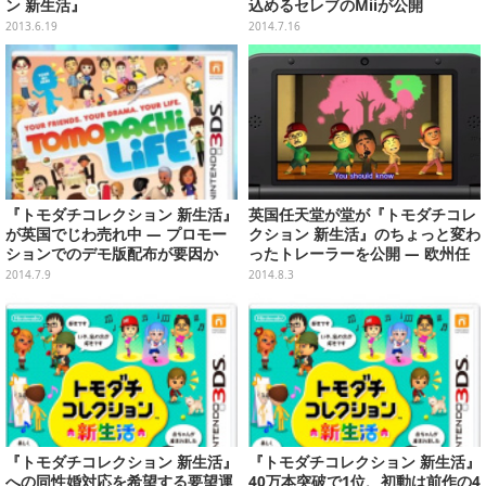
ン 新生活』
込めるセレブのMiiが公開
2013.6.19
2014.7.16
『トモダチコレクション 新生活』
英国任天堂が堂が『トモダチコレ
が英国でじわ売れ中 ― プロモー
クション 新生活』のちょっと変わ
ションでのデモ版配布が要因か
ったトレーラーを公開 ― 欧州任
天堂社長のMiiが歌って踊る
2014.7.9
2014.8.3
『トモダチコレクション 新生活』
『トモダチコレクション 新生活』
への同性婚対応を希望する要望運
40万本突破で1位、初動は前作の4