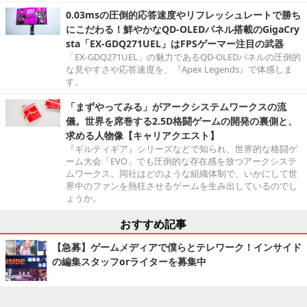
0.03msの圧倒的応答速度やリフレッシュレートで勝ち
にこだわる！鮮やかなQD-OLEDパネル搭載のGigaCry
sta「EX-GDQ271UEL」はFPSゲーマー注目の武器
「EX-GDQ271UEL」の魅力であるQD-OLEDパネルの圧倒的
な見やすさや応答速度を、『Apex Legends』で体感しま
す。
「まずやってみる」がアークシステムワークスの流
儀。世界を席巻する2.5D格闘ゲームの開発の裏側と、
求める人物像【キャリアクエスト】
『ギルティギア』シリーズなどで知られ、世界的な格闘ゲ
ーム大会「EVO」でも圧倒的な存在感を放つアークシステ
ムワークス。同社はどのような組織体制で、いかにして世
界中のファンを熱狂させるゲームを生み出しているのでし
ょうか。
おすすめ記事
【急募】ゲームメディアで僕らとテレワーク！インサイド
の編集スタッフorライターを募集中