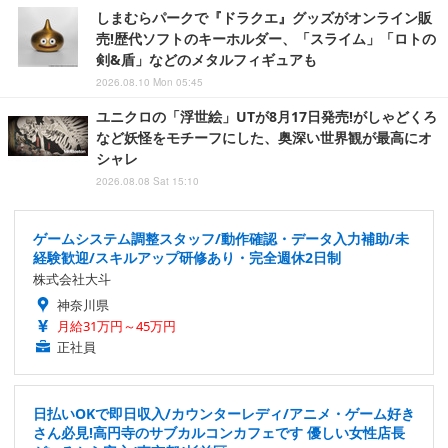
しまむらパークで『ドラクエ』グッズがオンライン販
売!歴代ソフトのキーホルダー、「スライム」「ロトの
剣&盾」などのメタルフィギュアも
2026.08.10 Mon 05:45
ユニクロの「浮世絵」UTが8月17日発売!がしゃどくろ
など妖怪をモチーフにした、奥深い世界観が最高にオ
シャレ
2026.08.08 Sat 15:10
ゲームシステム調整スタッフ/動作確認・データ入力補助/未
経験歓迎/スキルアップ研修あり・完全週休2日制
株式会社大斗
神奈川県
月給31万円～45万円
正社員
日払いOKで即日収入/カウンターレディ/アニメ・ゲーム好き
さん必見!高円寺のサブカルコンカフェです 優しい女性店長