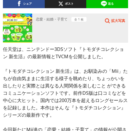
シェア
ポスト
送る
恋愛・結婚・子育て
全 1 枚
拡大写真
任天堂は、ニンテンドー3DSソフト『トモダチコレクショ
ン 新生活』の最新情報とTVCMを公開しました。
『トモダチコレクション 新生活』は、お馴染みの「Mii」た
ちが自由気ままに生活する様子を眺めたり、ちょっかいを
出したりと実際とは異なる人間関係を楽しむこと ができる
コミュニケーションソフトです。前作DS版は口コミなどを
中心に大ヒット。国内では200万本を超えるロングセールス
を記録しました。本作はそん な『トモダチコレクション』
シリーズの最新作です。
今回新たにMii達の「恋愛・結婚・子育て」の情報が公開さ