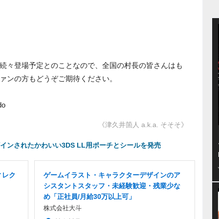
続々登場予定とのことなので、全国の村長の皆さんはも
ァンの方もどうぞご期待ください。
do
《津久井箇人 a.k.a. そそそ》
インされたかわいい3DS LL用ポーチとシールを発売
ィレク
ゲームイラスト・キャラクターデザインのア
シスタントスタッフ・未経験歓迎・残業少な
め「正社員/月給30万以上可」
株式会社大斗