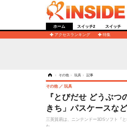
ホーム
スイッチ2
スイッチ
アクセスランキング
特集
ホーム
›
その他
›
玩具
›
記事
その他
玩具
『とびだせ どうぶつ
きち」パスケースな
三英貿易は、ニンテンドー3DSソフト『
た。