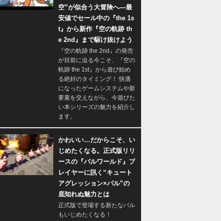
空”が似合う大冒険へ―最
安値でセール中の『the 1s
t』から新作『空の軌跡 th
e 2nd』まで駆け抜けよう
『空の軌跡 the 2nd』の発売
が目前に迫る今こそ、『空の
軌跡 the 1st』から遊び始め
る絶好のタイミング！ 快適
になったゲームシステムや新
要素を交えながら、今遊びた
い本シリーズの魅力を紹介し
ます。
かわいい…だからこそ、い
じめたくなる。正式版リリ
ースの『パルワールド』プ
レイヤーに訊く“キュート
アグレッション×パル”の
底知れぬ魅力とは
正式版で登場する新たなパル
もいじめたくなる！