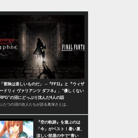
「冒険は楽しいものだ」 ─『FF11』と『ウィザ
ードリィ ヴァリアンツ ダフネ』、"優しくない
RPG"の沼にどっぷり沈んだ4人の話
ふたつの沼の住人たちが語る奥深さとは。
『空の軌跡』を遊ぶのは
「今」がベスト！暑い夏、
涼しい部屋の中で“青い