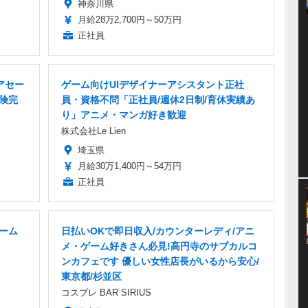
神奈川県
月給28万2,700円～50万円
正社員
アセー
ゲーム向けUIデザイナーアシスタント正社
保険完
員・資格不問「正社員/週休2日制/育休実績あ
り」アニメ・マンガ好き歓迎
株式会社Le Lien
埼玉県
月給30万1,400円～54万円
正社員
ゲーム
日払いOKで即日収入/カウンターレディ/アニ
メ・ゲーム好きさん必見!高円寺のサブカルコ
ンカフェです 優しい女性店長がいるから安心/
東京都/杉並区
コスプレ BAR SIRIUS