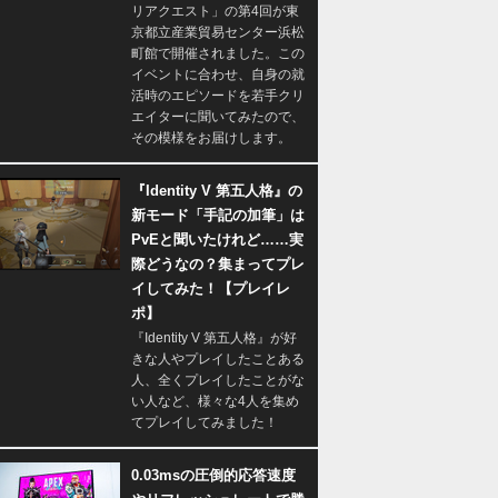
リアクエスト」の第4回が東
京都立産業貿易センター浜松
町館で開催されました。この
イベントに合わせ、自身の就
活時のエピソードを若手クリ
エイターに聞いてみたので、
その模様をお届けします。
『Identity V 第五人格』の
新モード「手記の加筆」は
PvEと聞いたけれど……実
際どうなの？集まってプレ
イしてみた！【プレイレ
ポ】
『Identity V 第五人格』が好
きな人やプレイしたことある
人、全くプレイしたことがな
い人など、様々な4人を集め
てプレイしてみました！
0.03msの圧倒的応答速度