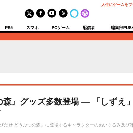
人生にゲームをプ
PS5
スマホ
PCゲーム
配信者
編集部PUS
の森』グッズ多数登場 ― 「しずえ
ど
とびだせ どうぶつの森』に登場するキャラクターのぬいぐるみ及び