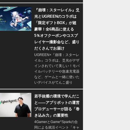
『崩壊：スターレイル』爻
光とUGREENのコラボは
「限定ギフトBOX」が超
豪華！全6商品に使える
5％オフクーポンやコスプ
レイヤー撮影会など、盛り
だくさんでお届け
UGREEN×『崩壊：スターレ
イル』コラボは、爻光がデザ
インされていて美しい！モバ
イルバッテリーや急速充電器
など、ゲームと一緒に使いた
いデバイスがてんこ盛り
若手抜擢の環境で学んだこ
と――アプリボットの運営
プロデューサーが語る「巻
き込み力」の重要性
4GamerとGame*Sparkの合
同による就活イベント「キャ