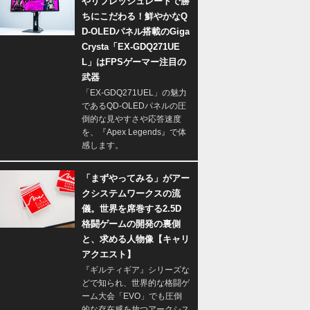
やリフレッシュレートで勝
ちにこだわる！鮮やかなQ
D-OLEDパネル搭載のGiga
Crysta「EX-GDQ271UE
L」はFPSゲーマー注目の
武器
「EX-GDQ271UEL」の魅力
であるQD-OLEDパネルの圧
倒的な見やすさや応答速度
を、『Apex Legends』で体
感します。
「まずやってみる」がアー
クシステムワークスの流
儀。世界を席巻する2.5D
格闘ゲームの開発の裏側
と、求める人物像【キャリ
アクエスト】
『ギルティギア』シリーズな
どで知られ、世界的な格闘ゲ
ーム大会「EVO」でも圧倒
的な存在感を放つアークシス