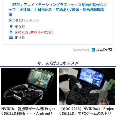
「27卒」アニメ・モーショングラフィックス動画の制作スタ
ッフ「正社員」土日祝休み・昇給あり/映像・動画系転職希
望
株式会社ELシステム
東京都
月給25万3,800円～32万円
正社員
Sponsored by
今、あなたにオススメ
NVIDIA、新携帯ゲーム機｢Projec
【GDC 2013】NVIDIAの「Projec
t SHIELD｣発表・・・Androidと
t SHIELD」でPCゲームのストリ