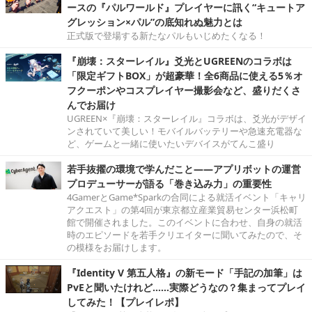
ースの『パルワールド』プレイヤーに訊く“キュートア
グレッション×パル”の底知れぬ魅力とは
正式版で登場する新たなパルもいじめたくなる！
『崩壊：スターレイル』爻光とUGREENのコラボは
「限定ギフトBOX」が超豪華！全6商品に使える5％オ
フクーポンやコスプレイヤー撮影会など、盛りだくさ
んでお届け
UGREEN×『崩壊：スターレイル』コラボは、爻光がデザイ
ンされていて美しい！モバイルバッテリーや急速充電器な
ど、ゲームと一緒に使いたいデバイスがてんこ盛り
若手抜擢の環境で学んだこと――アプリボットの運営
プロデューサーが語る「巻き込み力」の重要性
4GamerとGame*Sparkの合同による就活イベント「キャリ
アクエスト」の第4回が東京都立産業貿易センター浜松町
館で開催されました。このイベントに合わせ、自身の就活
時のエピソードを若手クリエイターに聞いてみたので、そ
の模様をお届けします。
『Identity V 第五人格』の新モード「手記の加筆」は
PvEと聞いたけれど……実際どうなの？集まってプレイ
してみた！【プレイレポ】