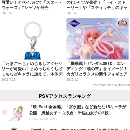
可愛い！アベイルにて「スター・
のTシャツが発売！「トイ・スト
ウォーズ」Tシャツが発売
ーリー」や「スティッチ」のキャ
ラを刺しゅうでデザイン
2026.8.7
2026.8.7
「たまごっち」めじるしアクセサ
「機動戦士ガンダムSEED」エン
リーが可愛い！まめっちやくちぱ
ディング「暁の車」をイメージ！
っちなどキャラに加えて、本体デ
カガリとラクスの新作フィギュア
ザイン含む全10種
がプライズに
2026.7.26
2026.8.7
Recommended by
PSVアクセスランキング
『咲-Saki-全国編』「宮永照」など新たな15キャラが
公開…風越女子・白糸台・千里山女子の3校
2015.7.14 Tue 20:02