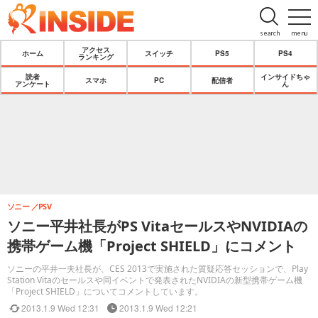
search
menu
アクセス
ホーム
スイッチ
PS5
PS4
ランキング
読者
インサイドちゃ
スマホ
PC
配信者
アンケート
ん
ソニー
PSV
ソニー平井社長がPS VitaセールスやNVIDIAの
携帯ゲーム機「Project SHIELD」にコメント
ソニーの平井一夫社長が、CES 2013で実施された質疑応答セッションで、Play
Station Vitaのセールスや同イベントで発表されたNVIDIAの新型携帯ゲーム機
「Project SHIELD」についてコメントしています。
2013.1.9 Wed 12:31
2013.1.9 Wed 12:21