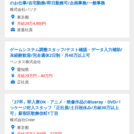
のお仕事/在宅勤務/即日勤務可/企画事務/一般事務
株式会社パソナ
東京都
月給29万4,900円
派遣社員
ゲームシステム調整スタッフ/テスト確認・データ入力補助/
未経験歓迎/完全週休2日制・月40万以上可
ベンタス株式会社
愛知県
月給29万円～40万円
正社員
「27卒」即入寮OK・アニメ・映像作品のBlueray・DVDパ
ッケージ封入スタッフ「正社員/土日祝休み/月給30万以上
可」新宿区歌舞伎町1丁目
株式会社Creer
東京都
月給25万2,400円～32万円