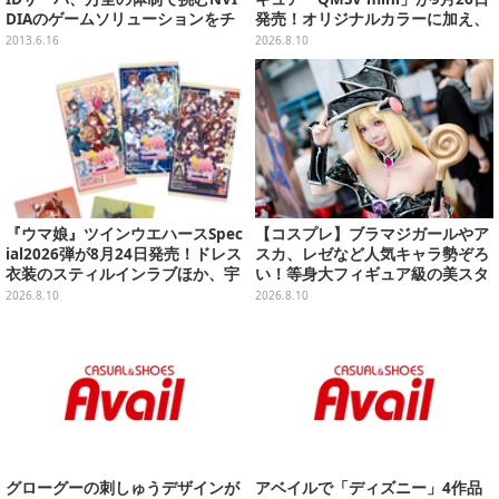
DIAのゲームソリューションをチ
発売！オリジナルカラーに加え、
ェック
デザイン違い"Alternative Ve
2013.6.16
2026.8.10
r."など全8種
『ウマ娘』ツインウエハースSpec
【コスプレ】ブラマジガールやア
ial2026弾が8月24日発売！ドレス
スカ、レゼなど人気キャラ勢ぞろ
衣装のスティルインラブほか、宇
い！等身大フィギュア級の美スタ
宙走娘<コスモピュエラ>など全30
イルで魅せる台湾美女まとめ【写
2026.8.10
2026.8.10
種
真27枚】
グローグーの刺しゅうデザインが
アベイルで「ディズニー」4作品