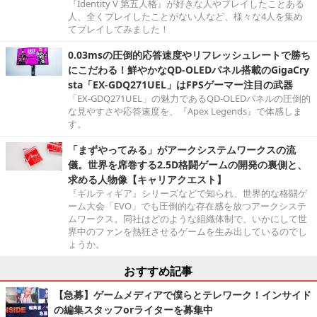
『Identity V 第五人格』が好きな人やプレイしたことある
人、全くプレイしたことがない人など、様々な4人を集め
てプレイしてみました！
0.03msの圧倒的応答速度やリフレッシュレートで勝ち
にこだわる！鮮やかなQD-OLEDパネル搭載のGigaCry
sta「EX-GDQ271UEL」はFPSゲーマー注目の武器
「EX-GDQ271UEL」の魅力であるQD-OLEDパネルの圧倒的
な見やすさや応答速度を、『Apex Legends』で体感しま
す。
「まずやってみる」がアークシステムワークスの流
儀。世界を席巻する2.5D格闘ゲームの開発の裏側と、
求める人物像【キャリアクエスト】
『ギルティギア』シリーズなどで知られ、世界的な格闘ゲ
ーム大会「EVO」でも圧倒的な存在感を放つアークシステ
ムワークス。同社はどのような組織体制で、いかにして世
界中のファンを熱狂させるゲームを生み出しているのでし
ょうか。
おすすめ記事
【急募】ゲームメディアで僕らとテレワーク！インサイド
の編集スタッフorライターを募集中