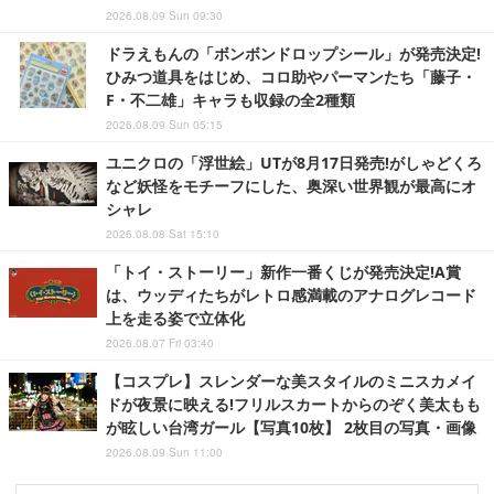
2026.08.09 Sun 09:30
ドラえもんの「ボンボンドロップシール」が発売決定!
ひみつ道具をはじめ、コロ助やパーマンたち「藤子・
F・不二雄」キャラも収録の全2種類
2026.08.09 Sun 05:15
ユニクロの「浮世絵」UTが8月17日発売!がしゃどくろ
など妖怪をモチーフにした、奥深い世界観が最高にオ
シャレ
2026.08.08 Sat 15:10
「トイ・ストーリー」新作一番くじが発売決定!A賞
は、ウッディたちがレトロ感満載のアナログレコード
上を走る姿で立体化
2026.08.07 Fri 03:40
【コスプレ】スレンダーな美スタイルのミニスカメイ
ドが夜景に映える!フリルスカートからのぞく美太もも
が眩しい台湾ガール【写真10枚】 2枚目の写真・画像
2026.08.09 Sun 11:00