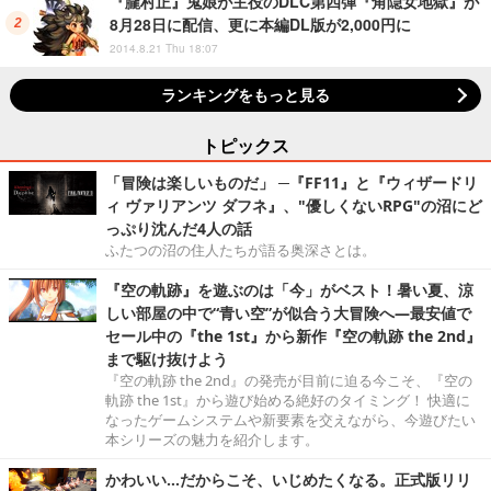
『朧村正』鬼娘が主役のDLC第四弾『角隠女地獄』が
8月28日に配信、更に本編DL版が2,000円に
2014.8.21 Thu 18:07
ランキングをもっと見る
トピックス
「冒険は楽しいものだ」 ─『FF11』と『ウィザードリ
ィ ヴァリアンツ ダフネ』、"優しくないRPG"の沼にど
っぷり沈んだ4人の話
ふたつの沼の住人たちが語る奥深さとは。
『空の軌跡』を遊ぶのは「今」がベスト！暑い夏、涼
しい部屋の中で“青い空”が似合う大冒険へ―最安値で
セール中の『the 1st』から新作『空の軌跡 the 2nd』
まで駆け抜けよう
『空の軌跡 the 2nd』の発売が目前に迫る今こそ、『空の
軌跡 the 1st』から遊び始める絶好のタイミング！ 快適に
なったゲームシステムや新要素を交えながら、今遊びたい
本シリーズの魅力を紹介します。
かわいい…だからこそ、いじめたくなる。正式版リリ