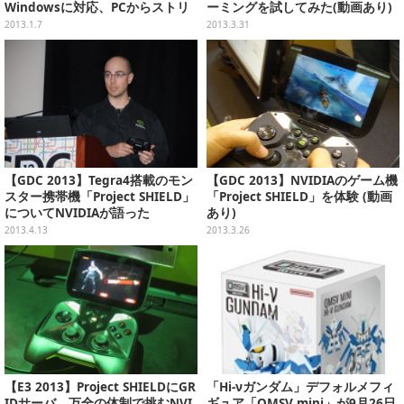
Windowsに対応、PCからストリ
ーミングを試してみた(動画あり)
ーミングも可能
2013.1.7
2013.3.31
【GDC 2013】Tegra4搭載のモン
【GDC 2013】NVIDIAのゲーム機
スター携帯機「Project SHIELD」
「Project SHIELD」を体験 (動画
についてNVIDIAが語った
あり)
2013.4.13
2013.3.26
【E3 2013】Project SHIELDにGR
「Hi-νガンダム」デフォルメフィ
IDサーバ、万全の体制で挑むNVI
ギュア「QMSV mini」が9月26日