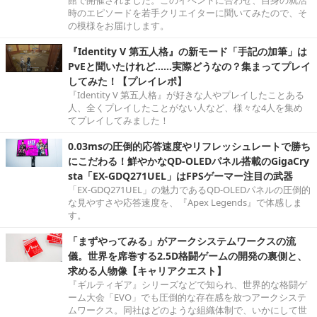
時のエピソードを若手クリエイターに聞いてみたので、そ
の模様をお届けします。
『Identity V 第五人格』の新モード「手記の加筆」は
PvEと聞いたけれど……実際どうなの？集まってプレイ
してみた！【プレイレポ】
『Identity V 第五人格』が好きな人やプレイしたことある
人、全くプレイしたことがない人など、様々な4人を集め
てプレイしてみました！
0.03msの圧倒的応答速度やリフレッシュレートで勝ち
にこだわる！鮮やかなQD-OLEDパネル搭載のGigaCry
sta「EX-GDQ271UEL」はFPSゲーマー注目の武器
「EX-GDQ271UEL」の魅力であるQD-OLEDパネルの圧倒的
な見やすさや応答速度を、『Apex Legends』で体感しま
す。
「まずやってみる」がアークシステムワークスの流
儀。世界を席巻する2.5D格闘ゲームの開発の裏側と、
求める人物像【キャリアクエスト】
『ギルティギア』シリーズなどで知られ、世界的な格闘ゲ
ーム大会「EVO」でも圧倒的な存在感を放つアークシステ
ムワークス。同社はどのような組織体制で、いかにして世