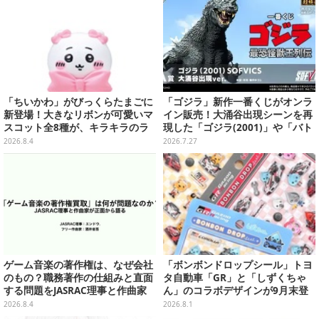
「ちいかわ」がびっくらたまごに
「ゴジラ」新作一番くじがオンラ
新登場！大きなリボンが可愛いマ
イン販売！大涌谷出現シーンを再
スコット全8種が、キラキラのラ
現した「ゴジラ(2001)」や「バト
メ入り入浴剤から飛び出す
ラ(幼虫)」など4体の迫力フィギュ
2026.8.4
2026.7.27
ア
ゲーム音楽の著作権は、なぜ会社
「ボンボンドロップシール」トヨ
のもの？職務著作の仕組みと直面
タ自動車「GR」と「しずくちゃ
する問題をJASRAC理事と作曲家
ん」のコラボデザインが9月末登
が徹底解説【CEDEC 2026】
場！くま吉らも描かれた全4柄
2026.8.4
2026.8.1