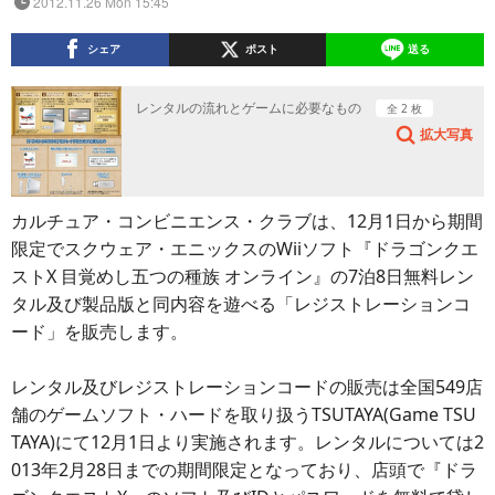
2012.11.26 Mon 15:45
シェア
ポスト
送る
レンタルの流れとゲームに必要なもの
全 2 枚
拡大写真
カルチュア・コンビニエンス・クラブは、12月1日から期間
限定でスクウェア・エニックスのWiiソフト『ドラゴンクエ
ストX 目覚めし五つの種族 オンライン』の7泊8日無料レン
タル及び製品版と同内容を遊べる「レジストレーションコ
ード」を販売します。
レンタル及びレジストレーションコードの販売は全国549店
舗のゲームソフト・ハードを取り扱うTSUTAYA(Game TSU
TAYA)にて12月1日より実施されます。レンタルについては2
013年2月28日までの期間限定となっており、店頭で『ドラ