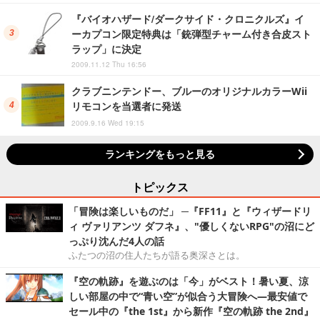
『バイオハザード/ダークサイド・クロニクルズ』イ
ーカプコン限定特典は「銃弾型チャーム付き合皮スト
ラップ」に決定
2009.11.12 Thu 16:56
クラブニンテンドー、ブルーのオリジナルカラーWii
リモコンを当選者に発送
2009.9.16 Wed 19:15
ランキングをもっと見る
トピックス
「冒険は楽しいものだ」 ─『FF11』と『ウィザードリ
ィ ヴァリアンツ ダフネ』、"優しくないRPG"の沼にど
っぷり沈んだ4人の話
ふたつの沼の住人たちが語る奥深さとは。
『空の軌跡』を遊ぶのは「今」がベスト！暑い夏、涼
しい部屋の中で“青い空”が似合う大冒険へ―最安値で
セール中の『the 1st』から新作『空の軌跡 the 2nd』