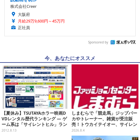
株式会社Creer
大阪府
月給29万9,600円～45万円
正社員
Sponsored by
今、あなたにオススメ
【夏休み】TSUTAYAホラー映画D
しまむらで「競走馬」ジップパー
VDレンタル歴代ランキング ― ゲ
カやトレーナー、雑貨が受注販
ーム系は「サイレントヒル」ラン
売！トウカイテイオー、サイレン
クイン
ススズカなど名馬5頭をデザイン
2012.8.13
2026.8.4