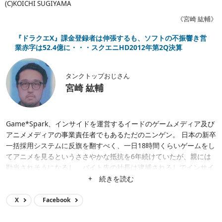
(C)KOICHI SUGIYAMA
《宮崎 紘輔》
『ドラクエX』課金登録者は伸張するも、ソフトの不振響き営
業赤字は52.4億に・・・スクエニHD2012年第2Q決算
タンクトップおじさん
宮崎 紘輔
Game*Spark、インサイドを運営するイードのゲームメディア及び
アニメメディアの事業責任者でもあるただのニンゲン。 日本の新卒
一括採用システムに反旗を翻すべく、一日18時間くらいゲームをし
てアニメを見るというささやかな抵抗を6年続けていたが、親には
勘当されそうになるし、バイト先の社長は逮捕されるしでインサイ
ド編集部に無気力バイトとして転がり込む。 偶然も重なって2017
+ 続きを読む
年にゲームメディアの統括となり、ポジションが空位になっていた
Game*Sparkの編集長的ポジションに就くも、ちょっとしたハプニ
X
Facebook
ングもあって2022年7月をもって編集長の席を譲る。 夢はイードの
ゲームメディア群を日本のゲーム業界で一目置かれる存在にするこ