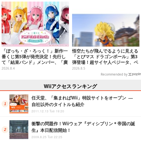
材【写真22枚】
現
「ぼっち・ざ・ろっく！」新作一
悟空たちが飛んでるように見える
番くじ第5弾が発売決定！先行し
「とびマス ドラゴンボール」第3
て「結束バンド」メンバー、「廣
弾登場！超サイヤ人ベジータ、ベ
井きくり」のメイド衣装フィギュ
ジットなど全6種
2026.8.4
2026.8.5
アを公開
Recommended by
Wiiアクセスランキング
任天堂、「集まればWii」特設サイトをオープン ―
自社以外のタイトルも紹介
2011.12.13 Tue 19:20
衝撃の問題作！Wiiウェア『ディシプリン＊帝国の誕
生』本日配信開始！
2009.8.25 Tue 22:25