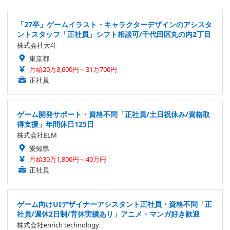
と、ゲームやアニメを自分達で出すこと（ウィザードリィでちょっ
と実現）、日本武道館でライブすること、グラストンベリーのヘッ
「27卒」ゲームイラスト・キャラクターデザインのアシスタ
ドライナーになること……など。
ントスタッフ「正社員」シフト相談可/千代田区丸の内2丁目
株式会社大斗
東京都
月給20万3,600円～31万700円
正社員
ゲーム開発サポート・資格不問「正社員/土日祝休み/資格取
得支援」年間休日125日
株式会社ELM
愛知県
月給30万1,800円～40万円
正社員
ゲーム向けUIデザイナーアシスタント正社員・資格不問「正
社員/週休2日制/育休実績あり」アニメ・マンガ好き歓迎
株式会社enrich technology