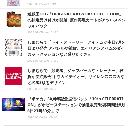
2026.08.05 Wed 09:15
遊戯王OCG「ORIGINAL ARTWORK COLLECTION」
の抽選受け付けが開始! 原作再現カードがアツいスペシ
ャルパック
2026.08.05 Wed 08:30
しまむらで「トイ・ストーリー」アイテムが本日8月5
日より発売!アパレルや雑貨、エイリアンとハムのダイ
カットクッションなど盛りだくさん
2026.08.05 Wed 01:10
しまむらで「競走馬」ジップパーカやトレーナー、雑
貨が受注販売!トウカイテイオー、サイレンススズカな
ど名馬5頭をデザイン
2026.08.04 Tue 05:35
『ポケカ』30周年記念拡張パック「30th CELEBRATI
ON」がホビーステーションで抽選販売!応募期間は8月
6日23時59分まで
2026.08.04 Tue 09:10