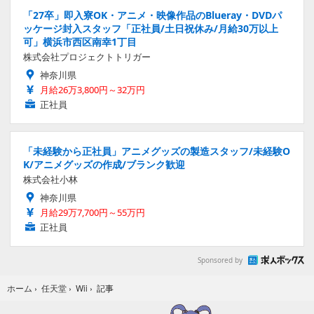
「27卒」即入寮OK・アニメ・映像作品のBlueray・DVDパ
ッケージ封入スタッフ「正社員/土日祝休み/月給30万以上
可」横浜市西区南幸1丁目
株式会社プロジェクトトリガー
神奈川県
月給26万3,800円～32万円
正社員
「未経験から正社員」アニメグッズの製造スタッフ/未経験O
K/アニメグッズの作成/ブランク歓迎
株式会社小林
神奈川県
月給29万7,700円～55万円
正社員
Sponsored by
記事
ホーム
›
任天堂
›
Wii
›