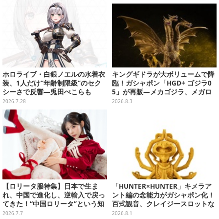
ホロライブ・白銀ノエルの水着衣
キングギドラが大ボリュームで降
装、1人だけ“年齢制限級”のセク
臨！ガシャポン「HGD+ ゴジラ0
シーさで反響―兎田ぺこらも
5」が再販―メカゴジラ、メガロ
「こ、こんなことが許されていい
なども揃った全4種
2026.7.28
2026.8.3
のか？」と興奮隠せず
【ロリータ服特集】日本で生ま
「HUNTER×HUNTER」キメラア
れ、中国で進化し、逆輸入で戻っ
ント編の念能力がガシャポン化！
てきた！“中国ロリータ”という知
百式観音、クレイジースロットな
られざる巨大カルチャーの今を取
ど5種類を台座付きでリッチに表
2026.7.7
2026.8.1