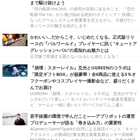
まで駆け抜けよう
『空の軌跡 the 2nd』の発売が目前に迫る今こそ、『空の
軌跡 the 1st』から遊び始める絶好のタイミング！ 快適に
なったゲームシステムや新要素を交えながら、今遊びたい
本シリーズの魅力を紹介します。
かわいい…だからこそ、いじめたくなる。正式版リリ
ースの『パルワールド』プレイヤーに訊く“キュートア
グレッション×パル”の底知れぬ魅力とは
正式版で登場する新たなパルもいじめたくなる！
『崩壊：スターレイル』爻光とUGREENのコラボは
「限定ギフトBOX」が超豪華！全6商品に使える5％オ
フクーポンやコスプレイヤー撮影会など、盛りだくさ
んでお届け
UGREEN×『崩壊：スターレイル』コラボは、爻光がデザイ
ンされていて美しい！モバイルバッテリーや急速充電器な
ど、ゲームと一緒に使いたいデバイスがてんこ盛り
若手抜擢の環境で学んだこと――アプリボットの運営
プロデューサーが語る「巻き込み力」の重要性
4GamerとGame*Sparkの合同による就活イベント「キャリ
アクエスト」の第4回が東京都立産業貿易センター浜松町
館で開催されました。このイベントに合わせ、自身の就活