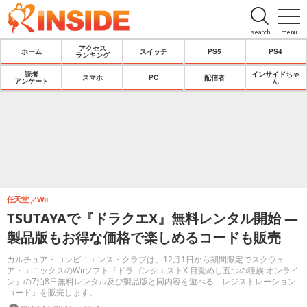
search
menu
アクセス
ホーム
スイッチ
PS5
PS4
ランキング
読者
インサイドちゃ
スマホ
PC
配信者
アンケート
ん
任天堂
Wii
TSUTAYAで『ドラクエX』無料レンタル開始 ―
製品版もお得な価格で楽しめるコードも販売
カルチュア・コンビニエンス・クラブは、12月1日から期間限定でスクウェ
ア・エニックスのWiiソフト『ドラゴンクエストX 目覚めし五つの種族 オンライ
ン』の7泊8日無料レンタル及び製品版と同内容を遊べる「レジストレーション
コード」を販売します。