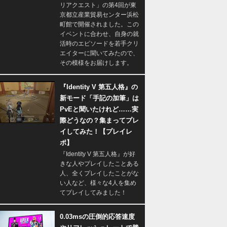
リアクエスト」の第4回が東
京都立産業貿易センター浜松
町館で開催されました。この
イベントに合わせ、自身の就
活時のエピソードを若手クリ
エイターに聞いてみたので、
その模様をお届けします。
『Identity V 第五人格』の
新モード「手記の加筆」は
PvEと聞いたけれど……実
際どうなの？集まってプレ
イしてみた！【プレイレ
ポ】
『Identity V 第五人格』が好
きな人やプレイしたことある
人、全くプレイしたことがな
い人など、様々な4人を集め
てプレイしてみました！
0.03msの圧倒的応答速度