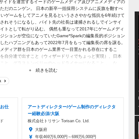
、インサイドを運営するイードのゲームメディア及びアニメメディアの
ただのニンゲン。 日本の新卒一括採用システムに反旗を翻すべ
らいゲームをしてアニメを見るというささやかな抵抗を6年続けて
されそうになるし、バイト先の社長は逮捕されるしでインサイ
イトとして転がり込む。 偶然も重なって2017年にゲームメディ
ションが空位になっていたGame*Sparkの編集長的ポジション
したハプニングもあって2022年7月をもって編集長の席を譲る。
メディア群を日本のゲーム業界で一目置かれる存在にするこ
を自分達で出すこと（ウィザードリィでちょっと実現）、日本
こと、グラストンベリーのヘッドライナーになること……な
+ 続きを読む
k
お仕
アートディレクター/ゲーム制作のディレクタ
ー経験必須/大阪
ド
株式会社トリサン Torisan Co. Ltd.
大阪府
年収469万6,000円～699万6,000円