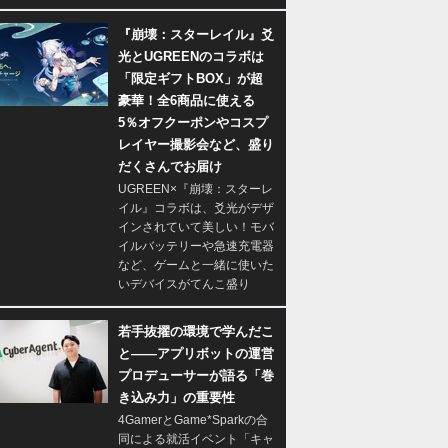
『崩壊：スターレイル』爻
光とUGREENのコラボは
「限定ギフトBOX」が超
豪華！全6商品に使える
5％オフクーポンやコスプ
レイヤー撮影会など、盛り
だくさんでお届け
UGREEN×『崩壊：スターレ
イル』コラボは、爻光がデザ
インされていて美しい！モバ
イルバッテリーや急速充電器
など、ゲームと一緒に使いた
いデバイスがてんこ盛り
若手抜擢の環境で学んだこ
と――アプリボットの運営
プロデューサーが語る「巻
き込み力」の重要性
4GamerとGame*Sparkの合
同による就活イベント「キャ