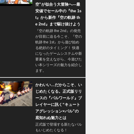
空”が似合う大冒険へ―最
安値でセール中の『the 1s
t』から新作『空の軌跡 th
e 2nd』まで駆け抜けよう
『空の軌跡 the 2nd』の発売
が目前に迫る今こそ、『空の
軌跡 the 1st』から遊び始め
る絶好のタイミング！ 快適
になったゲームシステムや新
要素を交えながら、今遊びた
い本シリーズの魅力を紹介し
ます。
かわいい…だからこそ、い
じめたくなる。正式版リリ
ースの『パルワールド』プ
レイヤーに訊く“キュート
アグレッション×パル”の
底知れぬ魅力とは
正式版で登場する新たなパル
もいじめたくなる！