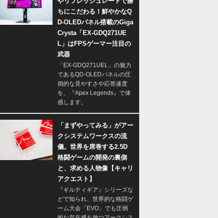
やリフレッシュレートで勝
ちにこだわる！鮮やかなQ
D-OLEDパネル搭載のGiga
Crysta「EX-GDQ271UE
L」はFPSゲーマー注目の
武器
「EX-GDQ271UEL」の魅力
であるQD-OLEDパネルの圧
倒的な見やすさや応答速度
を、『Apex Legends』で体
感します。
「まずやってみる」がアー
クシステムワークスの流
儀。世界を席巻する2.5D
格闘ゲームの開発の裏側
と、求める人物像【キャリ
アクエスト】
『ギルティギア』シリーズな
どで知られ、世界的な格闘ゲ
ーム大会「EVO」でも圧倒
的な存在感を放つアークシス