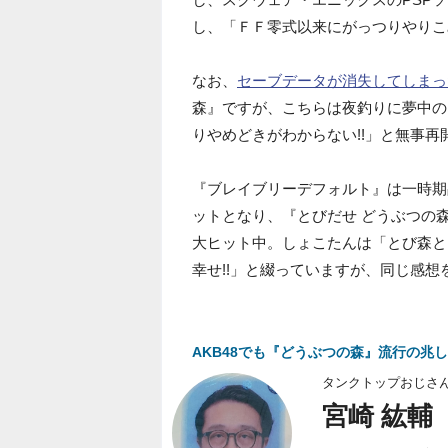
し、「ＦＦ零式以来にがっつりやりこ
なお、
セーブデータが消失してしまっ
森』ですが、こちらは夜釣りに夢中の
りやめどきがわからない!!」と無事
『ブレイブリーデフォルト』は一時期
ットとなり、『とびだせ どうぶつの
大ヒット中。しょこたんは「とび森と
幸せ!!」と綴っていますが、同じ感
AKB48でも『どうぶつの森』流行の兆
タンクトップおじさ
宮崎 紘輔