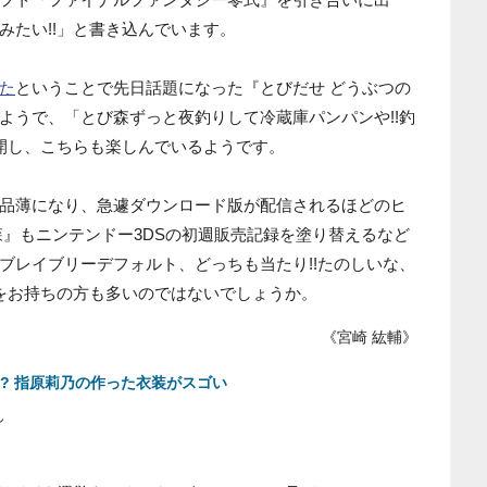
みたい!!」と書き込んでいます。
た
ということで先日話題になった『とびだせ どうぶつの
ようで、「とび森ずっと夜釣りして冷蔵庫パンパンや!!釣
再開し、こちらも楽しんでいるようです。
品薄になり、急遽ダウンロード版が配信されるほどのヒ
森』もニンテンドー3DSの初週販売記録を塗り替えるなど
ブレイブリーデフォルト、どっちも当たり!!たのしいな、
想をお持ちの方も多いのではないでしょうか。
《宮崎 紘輔》
し? 指原莉乃の作った衣装がスゴい
ん