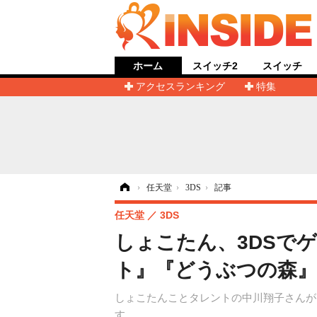
ホーム
スイッチ2
スイッチ
アクセスランキング
特集
ホーム
›
任天堂
›
3DS
›
記事
任天堂
3DS
しょこたん、3DSで
ト』『どうぶつの森』
しょこたんことタレントの中川翔子さんが
す。