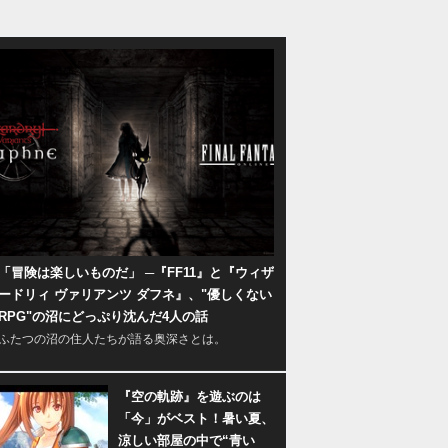
「冒険は楽しいものだ」 ─『FF11』と『ウィザ
ードリィ ヴァリアンツ ダフネ』、"優しくない
RPG"の沼にどっぷり沈んだ4人の話
ふたつの沼の住人たちが語る奥深さとは。
『空の軌跡』を遊ぶのは
「今」がベスト！暑い夏、
涼しい部屋の中で“青い