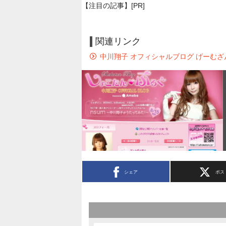
【注目の記事】[PR]
関連リンク
中川翔子 オフィシャルブログ げーむざ
シェア
ポス