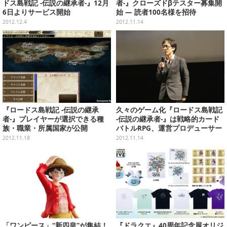
ドス島戦記 -伝説の継承者-』12月
者-』クローズドβテスター募集開
6日よりサービス開始
始 ― 読者100名様を招待
2012.12.4
2012.11.14
『ロードス島戦記 -伝説の継承
久々のゲーム化『ロードス島戦記
者-』プレイヤーが選択できる種
-伝説の継承者-』は戦略的カード
族・職業・所属国家が公開
バトルRPG、運営プロデューサー
がゲーム詳細語る
2012.11.18
2012.11.14
「ワンピース」“新四皇”が集結！
『ドラクエ』40周年記念展オリジ