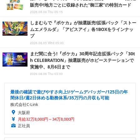
販売中!地方ごとに収録された“御三家”の特別カード
2026.08.06 Thu 05:15
しまむらで『ポケカ』が抽選販売!拡張パック「ストー
ムエメラルダ」「アビスアイ」各1BOXをラインナッ
プ
2026.08.05 Wed 05:00
まだ間に合う!『ポケカ』30周年記念拡張パック「30t
h CELEBRATION」抽選販売がホビーステーションで
実施中、8月6日まで
2026.08.06 Thu 03:00
最後の確認で遊びやすさ向上!/ゲームデバッガー/125日の年
間休日/週2日休める勤務体系/35万円の月収も可能
株式会社C-Link
大阪府
月給32万8,000円～34万8,000円
正社員