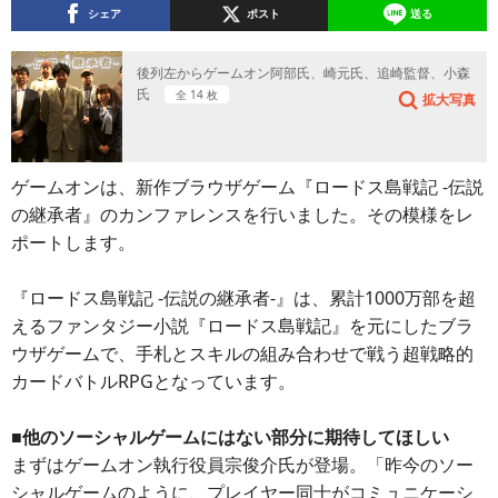
シェア
ポスト
送る
後列左からゲームオン阿部氏、崎元氏、追崎監督、小森
氏
全 14 枚
拡大写真
ゲームオンは、新作ブラウザゲーム『ロードス島戦記 -伝説
の継承者』のカンファレンスを行いました。その模様をレ
ポートします。
『ロードス島戦記 -伝説の継承者-』は、累計1000万部を超
えるファンタジー小説『ロードス島戦記』を元にしたブラ
ウザゲームで、手札とスキルの組み合わせで戦う超戦略的
カードバトルRPGとなっています。
■他のソーシャルゲームにはない部分に期待してほしい
まずはゲームオン執行役員宗俊介氏が登場。「昨今のソー
シャルゲームのように、プレイヤー同士がコミュニケーシ