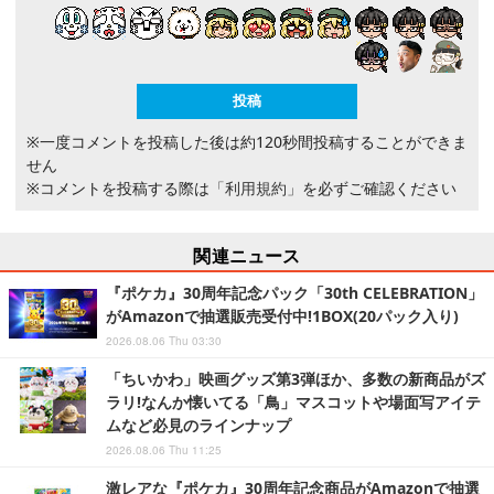
※一度コメントを投稿した後は約120秒間投稿することができま
せん
※コメントを投稿する際は
「利用規約」
を必ずご確認ください
関連ニュース
『ポケカ』30周年記念パック「30th CELEBRATION」
がAmazonで抽選販売受付中!1BOX(20パック入り)
2026.08.06 Thu 03:30
「ちいかわ」映画グッズ第3弾ほか、多数の新商品がズ
ラリ!なんか懐いてる「鳥」マスコットや場面写アイテ
ムなど必見のラインナップ
2026.08.06 Thu 11:25
激レアな『ポケカ』30周年記念商品がAmazonで抽選