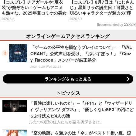
【コスプレ】チアガールや“夏衣
【コスプレ】8月7日は「にじさん
装”が勢ぞろい！ゲームもアニメ
じ」星川サラの誕生日！可愛さと
も熱々な、2025年夏コミケの美女
明るいキャラクターが魅力の“輝
レイヤーをプレイバック
く一番星”な美女レイヤーまとめ
2026.8.6
2026.8.7
【写真40枚】
Recommended by
オンラインゲームアクセスランキング
「ゲームの公平性を損なうプレイについて」―『VAL
ORANT』公式声明を受け、「ぶいすぽっ！」「Craz
y Raccoon」メンバーが厳正処分
2021.9.29 Wed 22:53
ランキングをもっと見る
トピックス
「冒険は楽しいものだ」 ─『FF11』と『ウィザードリ
ィ ヴァリアンツ ダフネ』、"優しくないRPG"の沼にど
っぷり沈んだ4人の話
ふたつの沼の住人たちが語る奥深さとは。
『空の軌跡』を遊ぶのは「今」がベスト！暑い夏、涼