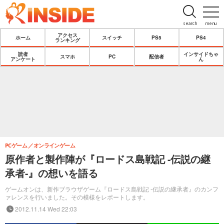
search
menu
アクセス
ホーム
スイッチ
PS5
PS4
ランキング
読者
インサイドちゃ
スマホ
PC
配信者
アンケート
ん
PCゲーム
オンラインゲーム
原作者と製作陣が『ロードス島戦記 -伝説の継
承者-』の想いを語る
ゲームオンは、新作ブラウザゲーム『ロードス島戦記 -伝説の継承者』のカンフ
ァレンスを行いました。その模様をレポートします。
2012.11.14 Wed 22:03