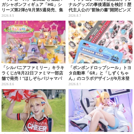
ガシャポンフィギュア「HG」シ
ナルグッズの事後通販を検討！歴
リーズ第2弾が8月第5週発売、集
代主人公の“冒険の書”開閉ピンズ
めて並べたくなるクオリティ
をはじめ、ユニークなＴシャツや
2026.8.5
2026.8.7
雑貨など
「シルバニアファミリー」キラキ
「ボンボンドロップシール」トヨ
ラくじが8月22日ファミマ一部店
タ自動車「GR」と「しずくちゃ
舗で発売！“ほしぞらパジャマパ
ん」のコラボデザインが9月末登
ーティ”をテーマに、お人形や建
場！くま吉らも描かれた全4柄
2026.8.6
2026.8.1
物がラインナップ