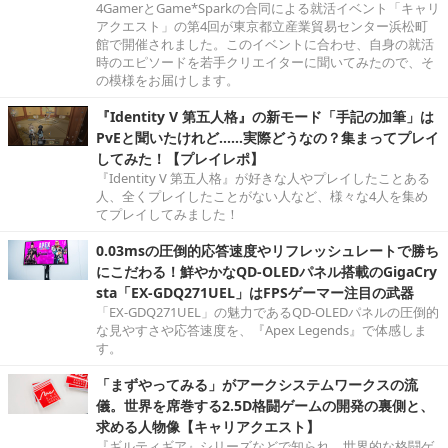
4GamerとGame*Sparkの合同による就活イベント「キャリ
アクエスト」の第4回が東京都立産業貿易センター浜松町
館で開催されました。このイベントに合わせ、自身の就活
時のエピソードを若手クリエイターに聞いてみたので、そ
の模様をお届けします。
『Identity V 第五人格』の新モード「手記の加筆」は
PvEと聞いたけれど……実際どうなの？集まってプレイ
してみた！【プレイレポ】
『Identity V 第五人格』が好きな人やプレイしたことある
人、全くプレイしたことがない人など、様々な4人を集め
てプレイしてみました！
0.03msの圧倒的応答速度やリフレッシュレートで勝ち
にこだわる！鮮やかなQD-OLEDパネル搭載のGigaCry
sta「EX-GDQ271UEL」はFPSゲーマー注目の武器
「EX-GDQ271UEL」の魅力であるQD-OLEDパネルの圧倒的
な見やすさや応答速度を、『Apex Legends』で体感しま
す。
「まずやってみる」がアークシステムワークスの流
儀。世界を席巻する2.5D格闘ゲームの開発の裏側と、
求める人物像【キャリアクエスト】
『ギルティギア』シリーズなどで知られ、世界的な格闘ゲ