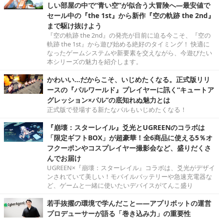
しい部屋の中で“青い空”が似合う大冒険へ―最安値で
セール中の『the 1st』から新作『空の軌跡 the 2nd』
まで駆け抜けよう
『空の軌跡 the 2nd』の発売が目前に迫る今こそ、『空の
軌跡 the 1st』から遊び始める絶好のタイミング！ 快適に
なったゲームシステムや新要素を交えながら、今遊びたい
本シリーズの魅力を紹介します。
かわいい…だからこそ、いじめたくなる。正式版リリ
ースの『パルワールド』プレイヤーに訊く“キュートア
グレッション×パル”の底知れぬ魅力とは
正式版で登場する新たなパルもいじめたくなる！
『崩壊：スターレイル』爻光とUGREENのコラボは
「限定ギフトBOX」が超豪華！全6商品に使える5％オ
フクーポンやコスプレイヤー撮影会など、盛りだくさ
んでお届け
UGREEN×『崩壊：スターレイル』コラボは、爻光がデザイ
ンされていて美しい！モバイルバッテリーや急速充電器な
ど、ゲームと一緒に使いたいデバイスがてんこ盛り
若手抜擢の環境で学んだこと――アプリボットの運営
プロデューサーが語る「巻き込み力」の重要性