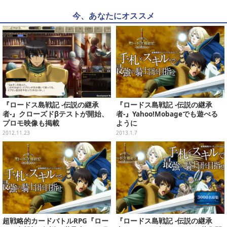
今、あなたにオススメ
『ロードス島戦記 -伝説の継承
『ロードス島戦記 -伝説の継承
者-』クローズドβテストが開始、
者-』Yahoo!Mobageでも遊べる
プロモ映像も掲載
ように
2012.11.23
2013.1.7
超戦略的カードバトルRPG『ロー
『ロードス島戦記 -伝説の継承