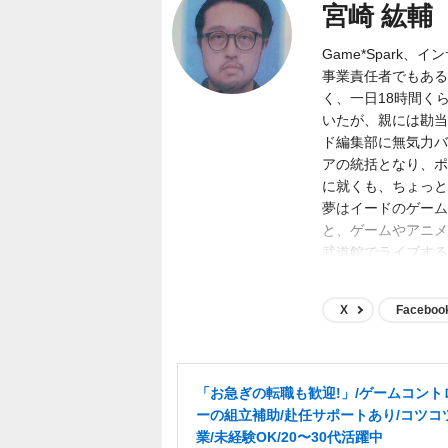
宮崎 紘輔
Game*Spark
事業責任者でもある
く、一日18時間く
いたが、親には勘当
ド編集部に無気力バ
アの統括となり、ポジ
に就くも、ちょっと
夢はイードのゲーム
と、ゲームやアニメ
武道館でライブする
ど。
X
Faceboo
「お急ぎの転職も歓迎!」/ゲームコント
ーの組立補助/赴任サポートあり/コツコ
業/未経験OK/20〜30代活躍中