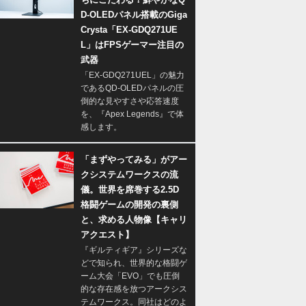
D-OLEDパネル搭載のGiga
Crysta「EX-GDQ271UE
L」はFPSゲーマー注目の
武器
「EX-GDQ271UEL」の魅力
であるQD-OLEDパネルの圧
倒的な見やすさや応答速度
を、『Apex Legends』で体
感します。
「まずやってみる」がアー
クシステムワークスの流
儀。世界を席巻する2.5D
格闘ゲームの開発の裏側
と、求める人物像【キャリ
アクエスト】
『ギルティギア』シリーズな
どで知られ、世界的な格闘ゲ
ーム大会「EVO」でも圧倒
的な存在感を放つアークシス
テムワークス。同社はどのよ