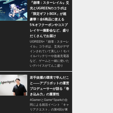
『崩壊：スターレイル』爻
光とUGREENのコラボは
「限定ギフトBOX」が超
豪華！全6商品に使える
5％オフクーポンやコスプ
レイヤー撮影会など、盛り
だくさんでお届け
UGREEN×『崩壊：スターレ
イル』コラボは、爻光がデザ
インされていて美しい！モバ
イルバッテリーや急速充電器
など、ゲームと一緒に使いた
いデバイスがてんこ盛り
若手抜擢の環境で学んだこ
と――アプリボットの運営
プロデューサーが語る「巻
き込み力」の重要性
4GamerとGame*Sparkの合
同による就活イベント「キャ
リアクエスト」の第4回が東