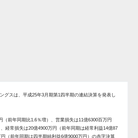
ングスは、平成25年3月期第1四半期の連結決算を発表し
円（前年同期比1.6％増）、営業損失は11億6300百万円
、経常損失は20億4900万円（前年同期は経常利益14億87
0万円（前年同期は四半期純利益6億9000万円）の赤字決算