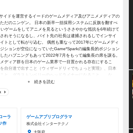
、インサイドを運営するイードのゲームメディア及びアニメメディアの
ただのニンゲン。 日本の新卒一括採用システムに反旗を翻すべ
らいゲームをしてアニメを見るというささやかな抵抗を6年続けて
されそうになるし、バイト先の社長は逮捕されるしでインサイ
イトとして転がり込む。 偶然も重なって2017年にゲームメディ
ションが空位になっていたGame*Sparkの編集長的ポジション
したハプニングもあって2022年7月をもって編集長の席を譲る。
メディア群を日本のゲーム業界で一目置かれる存在にするこ
を自分達で出すこと（ウィザードリィでちょっと実現）、日本
こと、グラストンベリーのヘッドライナーになること……な
+ 続きを読む
k
ローラ
ゲームアプリプログラマ
ツ作
株式会社インターテクノ
大阪府