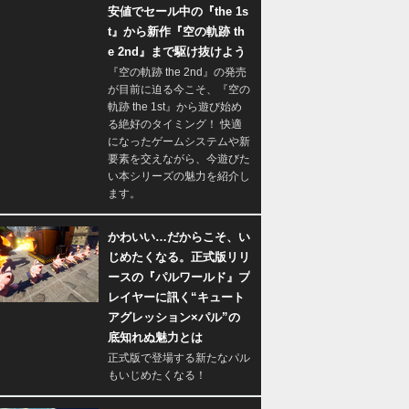
安値でセール中の『the 1s
t』から新作『空の軌跡 th
e 2nd』まで駆け抜けよう
『空の軌跡 the 2nd』の発売
が目前に迫る今こそ、『空の
軌跡 the 1st』から遊び始め
る絶好のタイミング！ 快適
になったゲームシステムや新
要素を交えながら、今遊びた
い本シリーズの魅力を紹介し
ます。
かわいい…だからこそ、い
じめたくなる。正式版リリ
ースの『パルワールド』プ
レイヤーに訊く“キュート
アグレッション×パル”の
底知れぬ魅力とは
正式版で登場する新たなパル
もいじめたくなる！