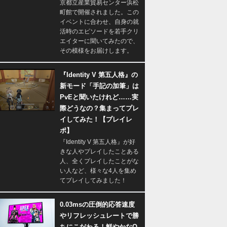
京都立産業貿易センター浜松
町館で開催されました。この
イベントに合わせ、自身の就
活時のエピソードを若手クリ
エイターに聞いてみたので、
その模様をお届けします。
『Identity V 第五人格』の
新モード「手記の加筆」は
PvEと聞いたけれど……実
際どうなの？集まってプレ
イしてみた！【プレイレ
ポ】
『Identity V 第五人格』が好
きな人やプレイしたことある
人、全くプレイしたことがな
い人など、様々な4人を集め
てプレイしてみました！
0.03msの圧倒的応答速度
やリフレッシュレートで勝
ちにこだわる！鮮やかなQ