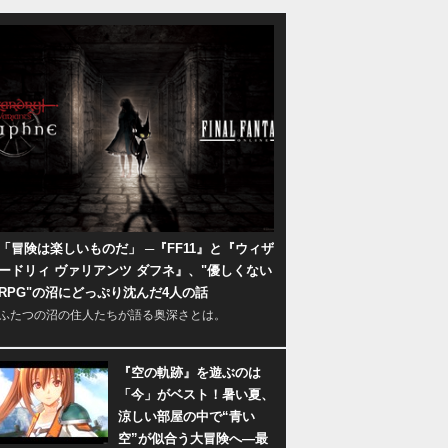
「冒険は楽しいものだ」 ─『FF11』と『ウィザ
ードリィ ヴァリアンツ ダフネ』、"優しくない
RPG"の沼にどっぷり沈んだ4人の話
ふたつの沼の住人たちが語る奥深さとは。
『空の軌跡』を遊ぶのは
「今」がベスト！暑い夏、
涼しい部屋の中で“青い
空”が似合う大冒険へ―最