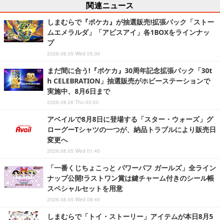
関連ニュース
しまむらで『ポケカ』が抽選販売!拡張パック「ストー
ムエメラルダ」「アビスアイ」各1BOXをラインナッ
プ
2026.08.05 Wed 05:00
まだ間に合う!『ポケカ』30周年記念拡張パック「30t
h CELEBRATION」抽選販売がホビーステーションで
実施中、8月6日まで
2026.08.06 Thu 03:00
アベイルで8月8日に登場する「スター・ウォーズ」グ
ローグーTシャツの一つが、納品トラブルにより販売日
変更へ
2026.08.05 Wed 01:45
「一番くじちょこっと パワーパフ ガールズ」全ライン
ナップ公開!ラストワン賞は鍵チャーム付きのシール帳
スペシャルセットを用意
2026.08.05 Wed 09:45
しまむらで「トイ・ストーリー」アイテムが本日8月5