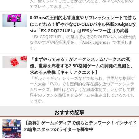
人、全くプレイしたことがない人など、様々な4人を集め
てプレイしてみました！
0.03msの圧倒的応答速度やリフレッシュレートで勝ち
にこだわる！鮮やかなQD-OLEDパネル搭載のGigaCry
sta「EX-GDQ271UEL」はFPSゲーマー注目の武器
「EX-GDQ271UEL」の魅力であるQD-OLEDパネルの圧倒的
な見やすさや応答速度を、『Apex Legends』で体感しま
す。
「まずやってみる」がアークシステムワークスの流
儀。世界を席巻する2.5D格闘ゲームの開発の裏側と、
求める人物像【キャリアクエスト】
『ギルティギア』シリーズなどで知られ、世界的な格闘ゲ
ーム大会「EVO」でも圧倒的な存在感を放つアークシステ
ムワークス。同社はどのような組織体制で、いかにして世
界中のファンを熱狂させるゲームを生み出しているのでし
ょうか。
おすすめ記事
【急募】ゲームメディアで僕らとテレワーク！インサイド
の編集スタッフorライターを募集中