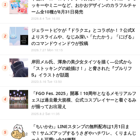
ッキーやミニーなど、おかおデザインのカラフルチャ
ーム全10種が8月31日発売
2026.8.4 Tue 16:00
ジェラートピケが『ドラクエ』とコラボか！？公式X
よりスライムや、なじみ深い「たたかう」「にげる」
のコマンドウィンドウが投稿
2026.7.27 Mon 10:15
岸田メル氏、渾身の美少女タイツを描く―公式から
「ストッキングの絵描け！」と脅された『ブルリフ
S』イラストが話題
2023.5.16 Tue 13:50
「FGO Fes. 2025」開幕！10周年となるメモリアルフ
ェスは過去最大規模、公式コスプレイヤーと着ぐるみ
が揃ってお出迎え
2025.8.2 Sat 11:35
「ちいかわ」LINEスタンプの無料配布は1月1日ま
で！サムズアップするうさぎやハチワレ、くりまんじ
ゅうも可愛い全16種類