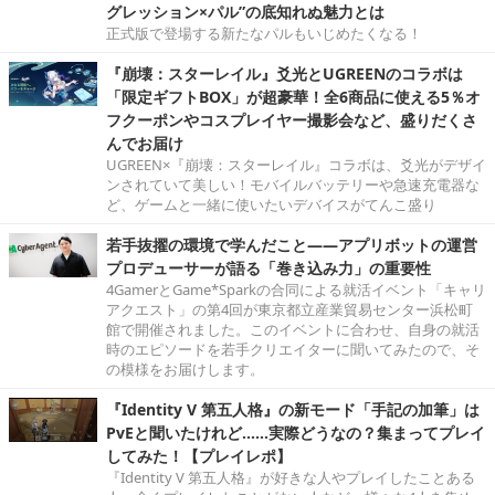
グレッション×パル”の底知れぬ魅力とは
正式版で登場する新たなパルもいじめたくなる！
『崩壊：スターレイル』爻光とUGREENのコラボは
「限定ギフトBOX」が超豪華！全6商品に使える5％オ
フクーポンやコスプレイヤー撮影会など、盛りだくさ
んでお届け
UGREEN×『崩壊：スターレイル』コラボは、爻光がデザイ
ンされていて美しい！モバイルバッテリーや急速充電器な
ど、ゲームと一緒に使いたいデバイスがてんこ盛り
若手抜擢の環境で学んだこと――アプリボットの運営
プロデューサーが語る「巻き込み力」の重要性
4GamerとGame*Sparkの合同による就活イベント「キャリ
アクエスト」の第4回が東京都立産業貿易センター浜松町
館で開催されました。このイベントに合わせ、自身の就活
時のエピソードを若手クリエイターに聞いてみたので、そ
の模様をお届けします。
『Identity V 第五人格』の新モード「手記の加筆」は
PvEと聞いたけれど……実際どうなの？集まってプレイ
してみた！【プレイレポ】
『Identity V 第五人格』が好きな人やプレイしたことある