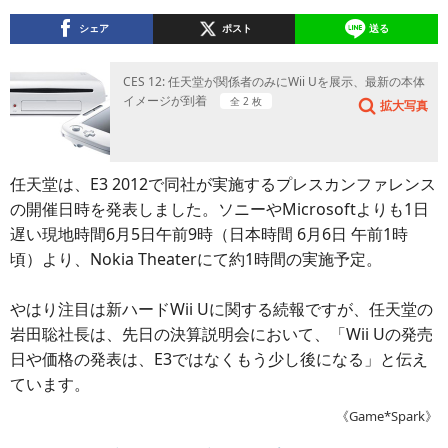
シェア
ポスト
送る
CES 12: 任天堂が関係者のみにWii Uを展示、最新の本体
イメージが到着
全 2 枚
拡大写真
任天堂は、E3 2012で同社が実施するプレスカンファレンス
の開催日時を発表しました。ソニーやMicrosoftよりも1日
遅い現地時間6月5日午前9時（日本時間 6月6日 午前1時
頃）より、Nokia Theaterにて約1時間の実施予定。
やはり注目は新ハードWii Uに関する続報ですが、任天堂の
岩田聡社長は、先日の決算説明会において、「Wii Uの発売
日や価格の発表は、E3ではなくもう少し後になる」と伝え
ています。
《Game*Spark》