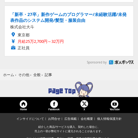
「新卒・27卒」新作ゲームのプログラマー/未経験活躍/未発
表作品のシステム開発/髪型・服装自由
株式会社大斗
東京都
月給25万2,700円～32万円
正社員
Sponsored by
記事
ホーム
›
その他
›
全般
›
Home
Facebook
YouTube
X
インサイドについて
お問合せ
広告掲載
会社概要
個人情報保護方針
紹介した商品/サービスを購入、契約した場合に、
売上の一部が弊社サイトに還元されることがあります。