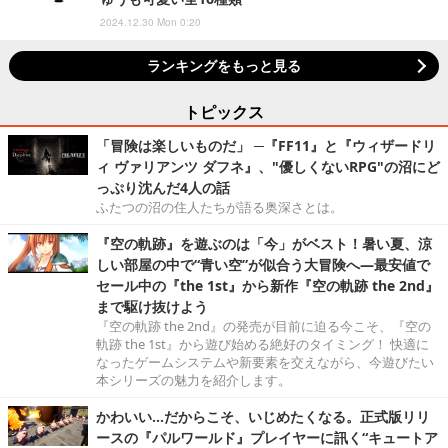
2024.12.30 Mon 0:20
ランキングをもっと見る
トピックス
「冒険は楽しいものだ」 ─『FF11』と『ウィザードリ
ィ ヴァリアンツ ダフネ』、"優しくないRPG"の沼にど
っぷり沈んだ4人の話
ふたつの沼の住人たちが語る奥深さとは。
『空の軌跡』を遊ぶのは「今」がベスト！暑い夏、涼
しい部屋の中で“青い空”が似合う大冒険へ―最安値で
セール中の『the 1st』から新作『空の軌跡 the 2nd』
まで駆け抜けよう
『空の軌跡 the 2nd』の発売が目前に迫る今こそ、『空の
軌跡 the 1st』から遊び始める絶好のタイミング！ 快適に
なったゲームシステムや新要素を交えながら、今遊びたい
本シリーズの魅力を紹介します。
かわいい…だからこそ、いじめたくなる。正式版リリ
ースの『パルワールド』プレイヤーに訊く“キュートア