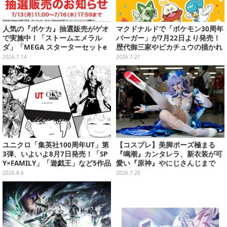
人気の『ポケカ』抽選販売がゲオ
マクドナルドで「ポケモン30周年
で実施中！「ストームエメラル
バーガー」が7月22日より発売！
ダ」「MEGA スターターセットe
歴代御三家やピカチュウの描かれ
x」各種の全4商品
たオリジナルパッケージが可愛い
2026.7.14
2026.7.21
ユニクロ「集英社100周年UT」第
【コスプレ】美脚ポーズ極まる
3弾、いよいよ8月7日発売！「SP
『鳴潮』カンタレラ、新衣装が可
Y×FAMILY」「遊戯王」など5作品
愛い『原神』やにじさんじまで
をデザイン
「アコスタ池袋」美麗レイヤー11
2026.8.6
2026.7.20
選【写真50枚】