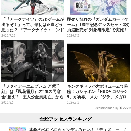
「『アークナイツ』の3Dゲームが
即売り切れの『ガンダムカードゲ
出るぞ！」って、最初は正直どう
ーム』1周年記念グッズセット2次
思った？ 『アークナイツ：エンド
抽選販売が“対象者限定”で実施！
フィールド』リリース半年を機
プレバン全会員向け3次抽選も
2026.7.22
2026.7.31
に、4人のインフルエンサーに聞
いてみたーシリーズを“奥深く”ま
で追ってきたからこその視点【座
談会】
『ファイアーエムブレム 万紫千
キングギドラが大ボリュームで降
紅』は『風花雪月』の“血の同窓
臨！ガシャポン「HGD+ ゴジラ0
会”超え!?「主人公全員死亡」から
5」が再販―メカゴジラ、メガロ
始まる物語は、様々なシリーズ作
なども揃った全4種
2026.8.5
2026.8.3
を想起させる
Recommended by
全般アクセスランキング
本物のペロペロキャンディみたい！「ディズニー」ミ