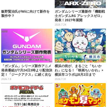
飯野賢治氏がWiiに向けて新作を
ガンダムシリーズ最新作「機動戦
製作中？
士ガンダムRG アレックスゼロ」
発表！2027年展開
2026.7.24
「ガンダム」シリーズ新作アニメ
横浜の街が、まるごと「ちいか
発表番組が7月24日3時より配信決
わ」になる！「映画ちいかわ」×
定！「ジークアクス」に続く次な
横浜市コラボは8月2日まで
る作品は果たして…
2026.7.8
2026.7.31