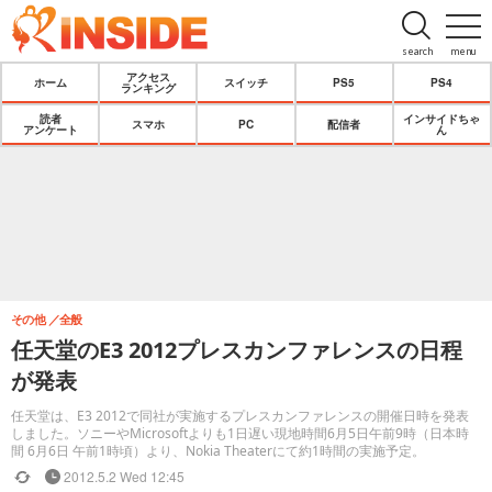
search
menu
アクセス
ホーム
スイッチ
PS5
PS4
ランキング
読者
インサイドちゃ
スマホ
PC
配信者
アンケート
ん
その他
全般
任天堂のE3 2012プレスカンファレンスの日程
が発表
任天堂は、E3 2012で同社が実施するプレスカンファレンスの開催日時を発表
しました。ソニーやMicrosoftよりも1日遅い現地時間6月5日午前9時（日本時
間 6月6日 午前1時頃）より、Nokia Theaterにて約1時間の実施予定。
2012.5.2 Wed 12:45