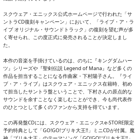
スクウェア・エニックス公式ホームページで行われた「サ
ントラCD復刻キャンペーン」において、「ライブ・ア・ラ
イブ オリジナル・サウンドトラック」の復刻を望む声が多
く寄せられ、この度正式に発売されることが決定しまし
た。
本作の音楽を手掛けているのは、のちに『キングダムハー
ツ』シリーズや『聖剣伝説 Legend of Mana』など多くの
作品を担当することになる作曲家・下村陽子さん。『ライ
ブ・ア・ライブ』はスクウェア・エニックス在籍時、初め
て担当したサントラ盤ということで、下村さんの原点的な
サウンドを余すことなく楽しむことができ、今も尚代表作
のひとつとして多くのファンから支持を得ています。
この再発盤CDには、スクウェア・エニックスe-STORE限定
予約特典として「GO!GO!ブリキ大王!!」ミニCDが付属。魔
神「ブリキ大王」のテーマソング「GO!GO!ブリキ大王!!」