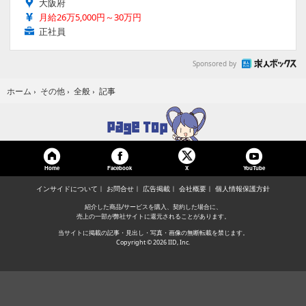
大阪府
月給26万5,000円～30万円
正社員
Sponsored by
記事
ホーム
›
その他
›
全般
›
Home
Facebook
YouTube
X
インサイドについて
お問合せ
広告掲載
会社概要
個人情報保護方針
紹介した商品/サービスを購入、契約した場合に、
売上の一部が弊社サイトに還元されることがあります。
当サイトに掲載の記事・見出し・写真・画像の無断転載を禁じます。
Copyright © 2026 IID, Inc.