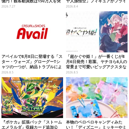
億円！観客動員数は150万人を突
ヤ人孫悟空」フィギュアがプライ
破
ズ展開！ビッグサイズの「筋斗
2026.7.27
2026.8.4
雲」エアぐるみも
アベイルで8月8日に登場する「ス
「超かぐや姫！」が一番くじが8
ター・ウォーズ」グローグーTシ
月6日発売！彩葉、ヤチヨら6人の
ャツの一つが、納品トラブルによ
背景まで可愛いビッグアクスタな
り販売日変更へ
ど
2026.8.5
2026.8.5
『ポケカ』拡張パック「ストーム
本物のペロペロキャンディみた
エメラルダ」収録カード追加公
い！「ディズニー」ミッキーやミ