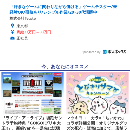
「好きなゲームに関わりながら働ける」ゲームテスター/未
経験OK/研修あり/シンプル作業/20~30代活躍中
株式会社Tetote
東京都
月給27万円～33万円
正社員
Sponsored by
今、あなたにオススメ
『ライブ・ア・ライブ』復刻サン
マツキヨココカラ×「ちいかわ」
トラ予約特典「GO!GO!ブリキ大
コラボ詳細公開！オリジナルグッ
王!!」、新録Ver.を一足先に試聴
ズの配布・販売に加えて、店舗ラ