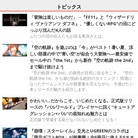
トピックス
「冒険は楽しいものだ」 ─『FF11』と『ウィザードリ
ィ ヴァリアンツ ダフネ』、"優しくないRPG"の沼にど
っぷり沈んだ4人の話
ふたつの沼の住人たちが語る奥深さとは。
『空の軌跡』を遊ぶのは「今」がベスト！暑い夏、涼
しい部屋の中で“青い空”が似合う大冒険へ―最安値で
セール中の『the 1st』から新作『空の軌跡 the 2nd』
まで駆け抜けよう
『空の軌跡 the 2nd』の発売が目前に迫る今こそ、『空の
軌跡 the 1st』から遊び始める絶好のタイミング！ 快適に
なったゲームシステムや新要素を交えながら、今遊びたい
本シリーズの魅力を紹介します。
かわいい…だからこそ、いじめたくなる。正式版リリ
ースの『パルワールド』プレイヤーに訊く“キュートア
グレッション×パル”の底知れぬ魅力とは
正式版で登場する新たなパルもいじめたくなる！
『崩壊：スターレイル』爻光とUGREENのコラボは
「限定ギフトBOX」が超豪華！全6商品に使える5％オ