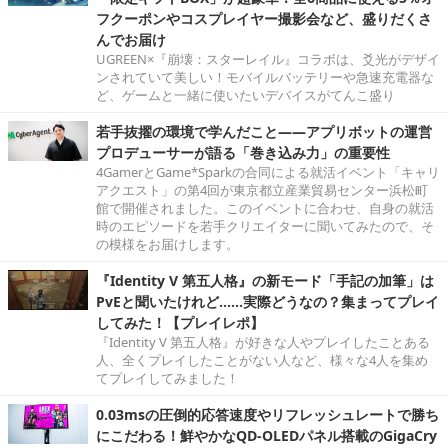
フクーポンやコスプレイヤー撮影会など、盛りだくさ
んでお届け
UGREEN×『崩壊：スターレイル』コラボは、爻光がデザイ
ンされていて美しい！モバイルバッテリーや急速充電器な
ど、ゲームと一緒に使いたいデバイスがてんこ盛り
若手抜擢の環境で学んだこと――アプリボットの運営
プロデューサーが語る「巻き込み力」の重要性
4GamerとGame*Sparkの合同による就活イベント「キャリ
アクエスト」の第4回が東京都立産業貿易センター浜松町
館で開催されました。このイベントに合わせ、自身の就活
時のエピソードを若手クリエイターに聞いてみたので、そ
の模様をお届けします。
『Identity V 第五人格』の新モード「手記の加筆」は
PvEと聞いたけれど……実際どうなの？集まってプレイ
してみた！【プレイレポ】
『Identity V 第五人格』が好きな人やプレイしたことある
人、全くプレイしたことがない人など、様々な4人を集め
てプレイしてみました！
0.03msの圧倒的応答速度やリフレッシュレートで勝ち
にこだわる！鮮やかなQD-OLEDパネル搭載のGigaCry