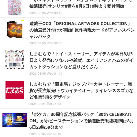
抽選販売!サンリオ8種を8月6日10時より受付開始
2026.08.05 Wed 09:15
遊戯王OCG「ORIGINAL ARTWORK COLLECTION」
の抽選受け付けが開始! 原作再現カードがアツいスペシ
ャルパック
2026.08.05 Wed 08:30
しまむらで「トイ・ストーリー」アイテムが本日8月5
日より発売!アパレルや雑貨、エイリアンとハムのダイ
カットクッションなど盛りだくさん
2026.08.05 Wed 01:10
しまむらで「競走馬」ジップパーカやトレーナー、雑
貨が受注販売!トウカイテイオー、サイレンススズカな
ど名馬5頭をデザイン
2026.08.04 Tue 05:35
『ポケカ』30周年記念拡張パック「30th CELEBRATI
ON」がホビーステーションで抽選販売!応募期間は8月
6日23時59分まで
2026.08.04 Tue 09:10