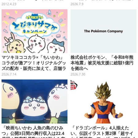
ッピングや”花火打ち上げ”まで盛
2012.4.23
2026.7.9
り沢山
マツキヨココカラ×「ちいかわ」
株式会社ポケモン、「令和8年熊
コラボが激アツ！オリジナルグッ
本地震」被災地支援に総額1億円
ズの配布・販売に加えて、店舗ラ
を拠出へ
ッピングや”花火打ち上げ”まで盛
2026.7.14
2026.7.30
り沢山
「映画ちいかわ 人魚の島のひみ
「ドラゴンボール」4人揃えた
つ」公開3日間の興行収入は22.4
い、伝説イラスト第2弾「超サイ