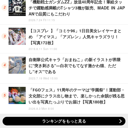
「機動戦士ガンダムZZ」放送40周年記念！筆絵タッ
チで躍動感満載のTシャツ3種が販売、MADE IN JAP
ANで品質にもこだわり
2026.7.24 Fri 11:15
【コスプレ 】「コミケ96」1日目美女レイヤーまと
め 「アイマス」「アズレン」人気キャラズラリ！
【写真172枚】
2019.8.11 Sun 11:00
自衛隊公式キャラ「おまねこ」の新イラストが界隈
に“突き刺さる”―白衣でもてなす激かわ猫、ただ
し“オス”である
2023.7.19 Wed 15:00
「FGOフェス」11周年のテーマは“学園祭”！運動部・
文化部にクラス出し物まで、楽しかった余韻が残る思
い出を写真たっぷりでお届け【写真180枚】
2026.8.3 Mon 8:00
ランキングをもっと見る