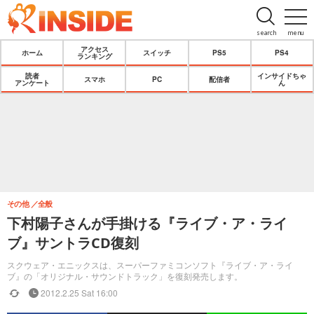
search
menu
アクセス
ホーム
スイッチ
PS5
PS4
ランキング
読者
インサイドちゃ
スマホ
PC
配信者
アンケート
ん
その他
全般
下村陽子さんが手掛ける『ライブ・ア・ライ
ブ』サントラCD復刻
スクウェア・エニックスは、スーパーファミコンソフト『ライブ・ア・ライ
ブ』の「オリジナル・サウンドトラック」を復刻発売します。
2012.2.25 Sat 16:00