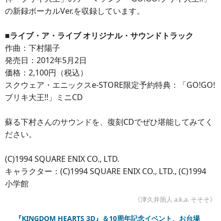
の新録ボーカルVer.を収録しています。
■ライブ・ア・ライブ オリジナル・サウンドトラック
作曲：下村陽子
発売日：2012年5月2日
価格：2,100円（税込）
スクウェア・エニックスe-STORE限定予約特典：「GO!GO!
ブリキ大王!!」ミニCD
蘇る下村さんのサウンドを、復刻CDでぜひ堪能してみてく
ださい。
(C)1994 SQUARE ENIX CO., LTD.
キャラクター：(C)1994 SQUARE ENIX CO., LTD., (C)1994
小学館
《津久井箇人 a.k.a. そそそ》
『KINGDOM HEARTS 3D』＆10周年記念イベント、お台場