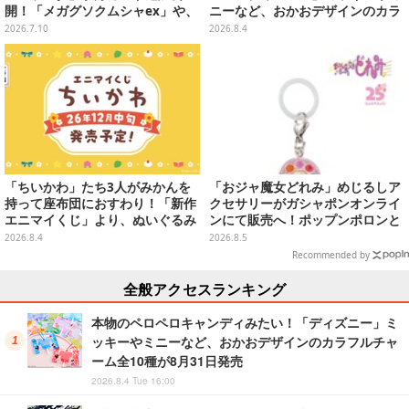
開！「メガグソクムシャex」や、
ニーなど、おかおデザインのカラ
2枚1組で使うスタジアムがさらに
フルチャーム全10種が8月31日発
2026.7.10
2026.8.4
登場
売
「ちいかわ」たち3人がみかんを
「おジャ魔女どれみ」めじるしア
持って座布団におすわり！「新作
クセサリーがガシャポンオンライ
エニマイくじ」より、ぬいぐるみ
ンにて販売へ！ポップンポロンと
画像が初公開
魔法玉の2連チャームなど全9種
2026.8.4
2026.8.5
Recommended by
全般アクセスランキング
本物のペロペロキャンディみたい！「ディズニー」ミ
ッキーやミニーなど、おかおデザインのカラフルチャ
ーム全10種が8月31日発売
2026.8.4 Tue 16:00