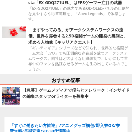
sta「EX-GDQ271UEL」はFPSゲーマー注目の武器
「EX-GDQ271UEL」の魅力であるQD-OLEDパネルの圧倒的
な見やすさや応答速度を、『Apex Legends』で体感しま
す。
「まずやってみる」がアークシステムワークスの流
儀。世界を席巻する2.5D格闘ゲームの開発の裏側と、
求める人物像【キャリアクエスト】
『ギルティギア』シリーズなどで知られ、世界的な格闘ゲ
ーム大会「EVO」でも圧倒的な存在感を放つアークシステ
ムワークス。同社はどのような組織体制で、いかにして世
界中のファンを熱狂させるゲームを生み出しているのでし
ょうか。
おすすめ記事
【急募】ゲームメディアで僕らとテレワーク！インサイド
の編集スタッフorライターを募集中
「すぐに働きたい方歓迎」/アニメグッズ梱包/即入寮OK/寮
費無料/長期安定/20~30代活躍中