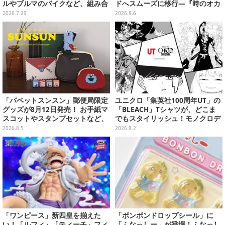
ルやブルマのバイクなど、組み合
ドへスムーズに移行―『時のオカ
わせても楽しい全5種
リナ』リメイク版との関連を推測
2026.7.29
2026.8.6
する声も
「パペットスンスン」郵便局限定
ユニクロ「集英社100周年UT」の
グッズが8月12日発売！ お手紙マ
「BLEACH」Tシャツが、どこま
スコットやスタンプセットなど、
でもスタイリッシュ！モノクロデ
可愛すぎる全5アイテムがライン
ザインもクール
2026.8.5
2026.8.2
ナップ
「ワンピース」新四皇を揃えた
「ボンボンドロップシール」に
い！「ルフィ」「ティーチ」フィ
「ふなっしー」が登場！ふなっし