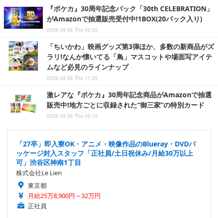
『ポケカ』30周年記念パック「30th CELEBRATION」
がAmazonで抽選販売受付中!1BOX(20パック入り)
2026.08.06 Thu 03:30
「ちいかわ」映画グッズ第3弾ほか、多数の新商品がズ
ラリ!なんか懐いてる「鳥」マスコットや場面写アイテ
ムなど必見のラインナップ
2026.08.06 Thu 11:25
激レアな『ポケカ』30周年記念商品がAmazonで抽選
販売中!地方ごとに収録された“御三家”の特別カード
2026.08.06 Thu 05:15
「27卒」即入寮OK・アニメ・映像作品のBlueray・DVDパ
ッケージ封入スタッフ「正社員/土日祝休み/月給30万以上
可」渋谷区神南1丁目
株式会社Le Lien
東京都
月給25万8,900円～32万円
正社員