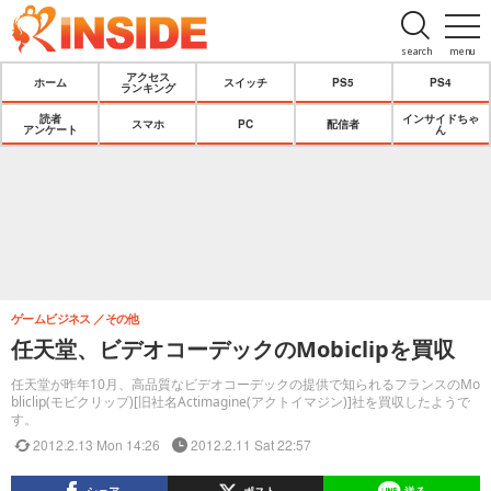
search
menu
アクセス
ホーム
スイッチ
PS5
PS4
ランキング
読者
インサイドちゃ
スマホ
PC
配信者
アンケート
ん
ゲームビジネス
その他
任天堂、ビデオコーデックのMobiclipを買収
任天堂が昨年10月、高品質なビデオコーデックの提供で知られるフランスのMo
bliclip(モビクリップ)[旧社名Actimagine(アクトイマジン)]社を買収したようで
す。
2012.2.13 Mon 14:26
2012.2.11 Sat 22:57