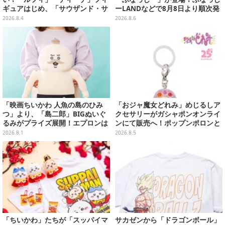
ギュアはじめ、「サウザンド・サ
ーLANDなどで8月8日より順次発
ニー号リモコンカー」など4商品
売
2026.8.4
2026.8.6
が順次展開
「映画ちいかわ 人魚の島のひみ
「おジャ魔女どれみ」めじるしア
つ」より、「島二郎」BIGぬいぐ
クセサリーがガシャポンオンライ
るみがプライズ展開！エプロンは
ンにて販売へ！ポップンポロンと
ポケット付き
魔法玉の2連チャームなど全9種
2026.8.1
2026.8.5
「ちいかわ」たちが「スッパイマ
サカゼンから「ドラゴンボール」