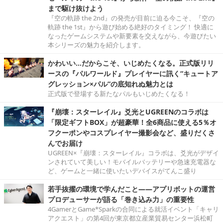
まで駆け抜けよう
『空の軌跡 the 2nd』の発売が目前に迫る今こそ、『空の
軌跡 the 1st』から遊び始める絶好のタイミング！ 快適に
なったゲームシステムや新要素を交えながら、今遊びたい
本シリーズの魅力を紹介します。
かわいい…だからこそ、いじめたくなる。正式版リリ
ースの『パルワールド』プレイヤーに訊く“キュートア
グレッション×パル”の底知れぬ魅力とは
正式版で登場する新たなパルもいじめたくなる！
『崩壊：スターレイル』爻光とUGREENのコラボは
「限定ギフトBOX」が超豪華！全6商品に使える5％オ
フクーポンやコスプレイヤー撮影会など、盛りだくさ
んでお届け
UGREEN×『崩壊：スターレイル』コラボは、爻光がデザイ
ンされていて美しい！モバイルバッテリーや急速充電器な
ど、ゲームと一緒に使いたいデバイスがてんこ盛り
若手抜擢の環境で学んだこと――アプリボットの運営
プロデューサーが語る「巻き込み力」の重要性
4GamerとGame*Sparkの合同による就活イベント「キャリ
アクエスト」の第4回が東京都立産業貿易センター浜松町