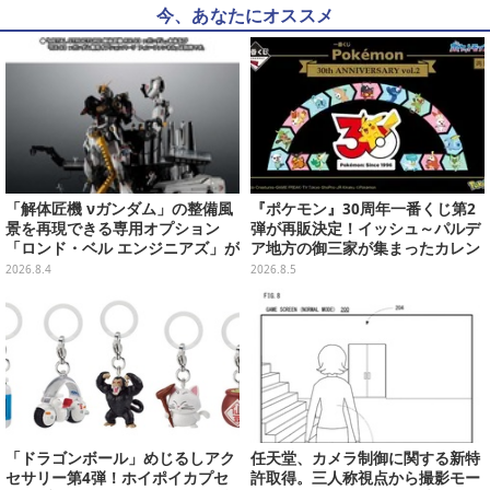
今、あなたにオススメ
「解体匠機 νガンダム」の整備風
『ポケモン』30周年一番くじ第2
景を再現できる専用オプション
弾が再販決定！イッシュ～パルデ
「ロンド・ベル エンジニアズ」が
ア地方の御三家が集まったカレン
抽選販売！応募期間は8月16日23
ダー、ぬいぐるみなど記念グッズ
2026.8.4
2026.8.5
時まで
盛りだくさん
「ドラゴンボール」めじるしアク
任天堂、カメラ制御に関する新特
セサリー第4弾！ホイポイカプセ
許取得。三人称視点から撮影モー