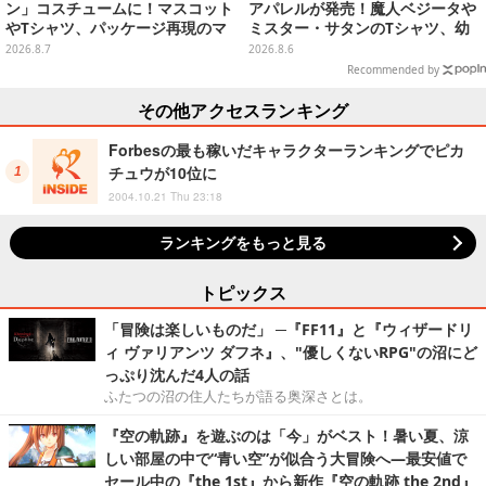
ン」コスチュームに！マスコット
アパレルが発売！魔人ベジータや
やTシャツ、パッケージ再現のマ
ミスター・サタンのTシャツ、幼
グネットなど全5アイテム
少期悟空のパーカーなど幅広いデ
2026.8.7
2026.8.6
ザイン
Recommended by
その他アクセスランキング
Forbesの最も稼いだキャラクターランキングでピカ
チュウが10位に
2004.10.21 Thu 23:18
ランキングをもっと見る
トピックス
「冒険は楽しいものだ」 ─『FF11』と『ウィザードリ
ィ ヴァリアンツ ダフネ』、"優しくないRPG"の沼にど
っぷり沈んだ4人の話
ふたつの沼の住人たちが語る奥深さとは。
『空の軌跡』を遊ぶのは「今」がベスト！暑い夏、涼
しい部屋の中で“青い空”が似合う大冒険へ―最安値で
セール中の『the 1st』から新作『空の軌跡 the 2nd』