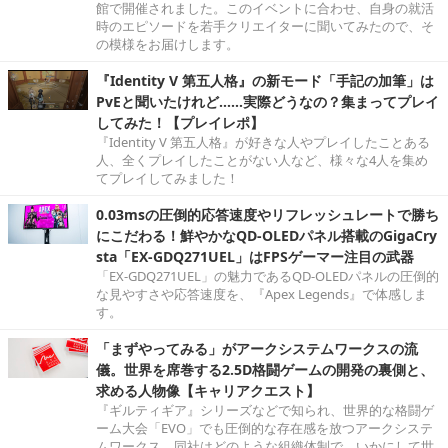
館で開催されました。このイベントに合わせ、自身の就活
時のエピソードを若手クリエイターに聞いてみたので、そ
の模様をお届けします。
『Identity V 第五人格』の新モード「手記の加筆」は
PvEと聞いたけれど……実際どうなの？集まってプレイ
してみた！【プレイレポ】
『Identity V 第五人格』が好きな人やプレイしたことある
人、全くプレイしたことがない人など、様々な4人を集め
てプレイしてみました！
0.03msの圧倒的応答速度やリフレッシュレートで勝ち
にこだわる！鮮やかなQD-OLEDパネル搭載のGigaCry
sta「EX-GDQ271UEL」はFPSゲーマー注目の武器
「EX-GDQ271UEL」の魅力であるQD-OLEDパネルの圧倒的
な見やすさや応答速度を、『Apex Legends』で体感しま
す。
「まずやってみる」がアークシステムワークスの流
儀。世界を席巻する2.5D格闘ゲームの開発の裏側と、
求める人物像【キャリアクエスト】
『ギルティギア』シリーズなどで知られ、世界的な格闘ゲ
ーム大会「EVO」でも圧倒的な存在感を放つアークシステ
ムワークス。同社はどのような組織体制で、いかにして世