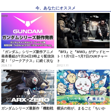
今、あなたにオススメ
「ガンダム」シリーズ新作アニメ
『BF3』と『MW3』がデッドヒー
発表番組が7月24日3時より配信決
ト！1月1日～1月7日のUKチャー
定！「ジークアクス」に続く次な
ト
る作品は果たして…
2026.7.8
2012.1.11
ガンダムシリーズ最新作「機動戦
横浜の街が、まるごと「ちいか