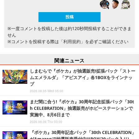
※一度コメントを投稿した後は約120秒間投稿することができま
せん
※コメントを投稿する際は
「利用規約」
を必ずご確認ください
関連ニュース
しまむらで『ポケカ』が抽選販売!拡張パック「ストー
ムエメラルダ」「アビスアイ」各1BOXをラインナッ
プ
2026.08.05 Wed 05:00
まだ間に合う!『ポケカ』30周年記念拡張パック「30t
h CELEBRATION」抽選販売がホビーステーションで
実施中、8月6日まで
2026.08.06 Thu 03:00
『ポケカ』30周年記念パック「30th CELEBRATION」
がAmazonで抽選販売受付中!1BOX(20パック入り)