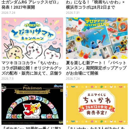
士ガンダムRG アレックスゼロ」
わ」になる！「映画ちいかわ」×
発表！2027年展開
横浜市コラボは8月2日まで
2026.7.24
2026.7.31
マツキヨココカラ×「ちいかわ」
夏を楽しむ新アート！「パペット
コラボ詳細公開！オリジナルグッ
スンスン」期間限定ポップアップ
ズの配布・販売に加えて、店舗ラ
がお台場にて開催
ッピングや”花火打ち上げ”まで盛
2026.7.9
2026.7.24
り沢山
『ポケモン』30周年一番くじ第2
「ちいかわ」たち3人がみかんを