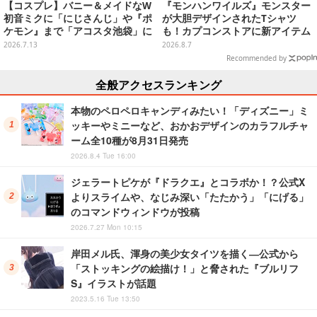
【コスプレ】バニー＆メイドなW
『モンハンワイルズ』モンスター
初音ミクに「にじさんじ」や『ポ
が大胆デザインされたTシャツ
ケモン』まで「アコスタ池袋」に
も！カプコンストアに新アイテム
集った美麗レイヤー13選【写真60
が続々登場
2026.7.13
2026.8.7
枚】
Recommended by
全般アクセスランキング
本物のペロペロキャンディみたい！「ディズニー」ミ
ッキーやミニーなど、おかおデザインのカラフルチャ
ーム全10種が8月31日発売
2026.8.4 Tue 16:00
ジェラートピケが『ドラクエ』とコラボか！？公式X
よりスライムや、なじみ深い「たたかう」「にげる」
のコマンドウィンドウが投稿
2026.7.27 Mon 10:15
岸田メル氏、渾身の美少女タイツを描く―公式から
「ストッキングの絵描け！」と脅された『ブルリフ
S』イラストが話題
2023.5.16 Tue 13:50