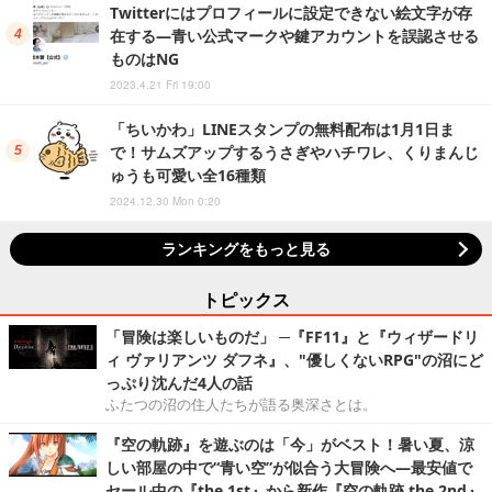
Twitterにはプロフィールに設定できない絵文字が存
在する―青い公式マークや鍵アカウントを誤認させる
ものはNG
2023.4.21 Fri 19:00
「ちいかわ」LINEスタンプの無料配布は1月1日ま
で！サムズアップするうさぎやハチワレ、くりまんじ
ゅうも可愛い全16種類
2024.12.30 Mon 0:20
ランキングをもっと見る
トピックス
「冒険は楽しいものだ」 ─『FF11』と『ウィザードリ
ィ ヴァリアンツ ダフネ』、"優しくないRPG"の沼にど
っぷり沈んだ4人の話
ふたつの沼の住人たちが語る奥深さとは。
『空の軌跡』を遊ぶのは「今」がベスト！暑い夏、涼
しい部屋の中で“青い空”が似合う大冒険へ―最安値で
セール中の『the 1st』から新作『空の軌跡 the 2nd』