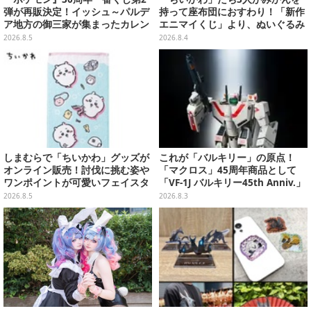
弾が再販決定！イッシュ～パルデ
持って座布団におすわり！「新作
ア地方の御三家が集まったカレン
エニマイくじ」より、ぬいぐるみ
ダー、ぬいぐるみなど記念グッズ
画像が初公開
2026.8.5
2026.8.4
盛りだくさん
しまむらで「ちいかわ」グッズが
これが「バルキリー」の原点！
オンライン販売！討伐に挑む姿や
「マクロス」45周年商品として
ワンポイントが可愛いフェイスタ
「VF-1J バルキリー45th Anniv.」
オル、バスマットなど全14種
が予約開始
2026.8.5
2026.8.3