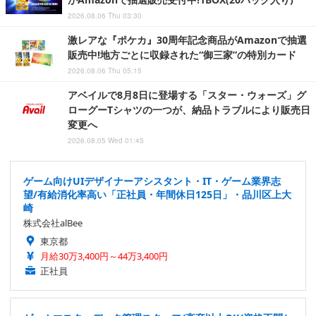
2026.08.06 Thu 03:30
激レアな『ポケカ』30周年記念商品がAmazonで抽選
販売中!地方ごとに収録された“御三家”の特別カード
2026.08.06 Thu 05:15
アベイルで8月8日に登場する「スター・ウォーズ」グ
ローグーTシャツの一つが、納品トラブルにより販売日
変更へ
2026.08.05 Wed 01:45
ゲーム向けUIデザイナーアシスタント・IT・ゲーム業界志
望/有給消化率高い「正社員・年間休日125日」・品川区上大
崎
株式会社alBee
東京都
月給30万3,400円～44万3,400円
正社員