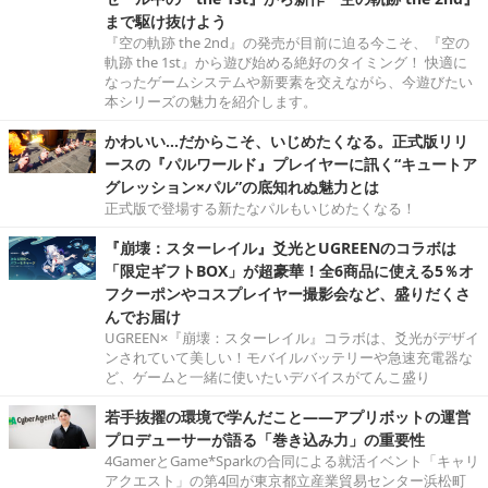
まで駆け抜けよう
『空の軌跡 the 2nd』の発売が目前に迫る今こそ、『空の
軌跡 the 1st』から遊び始める絶好のタイミング！ 快適に
なったゲームシステムや新要素を交えながら、今遊びたい
本シリーズの魅力を紹介します。
かわいい…だからこそ、いじめたくなる。正式版リリ
ースの『パルワールド』プレイヤーに訊く“キュートア
グレッション×パル”の底知れぬ魅力とは
正式版で登場する新たなパルもいじめたくなる！
『崩壊：スターレイル』爻光とUGREENのコラボは
「限定ギフトBOX」が超豪華！全6商品に使える5％オ
フクーポンやコスプレイヤー撮影会など、盛りだくさ
んでお届け
UGREEN×『崩壊：スターレイル』コラボは、爻光がデザイ
ンされていて美しい！モバイルバッテリーや急速充電器な
ど、ゲームと一緒に使いたいデバイスがてんこ盛り
若手抜擢の環境で学んだこと――アプリボットの運営
プロデューサーが語る「巻き込み力」の重要性
4GamerとGame*Sparkの合同による就活イベント「キャリ
アクエスト」の第4回が東京都立産業貿易センター浜松町