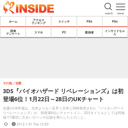
search
menu
アクセス
ホーム
スイッチ
PS5
PS4
ランキング
読者
インサイドちゃ
スマホ
PC
配信者
アンケート
ん
その他
全般
3DS『バイオハザード リベレーションズ』は初
登場6位！1月22日～28日のUKチャート
先週のUK市場は、北米よりも一足早く日本と同時発売された『バイオハザード
リベレーションズ』が、初登場6位にチャートイン。3DSタイトルとしては同地
域で7番目に大きいローンチ記録を果たしたとのこと。
2012.1.31 Tue 12:30