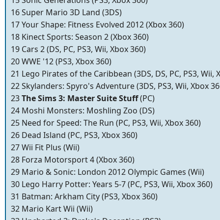
15 Sonic Generations (PS3, Xbox 360)
16 Super Mario 3D Land (3DS)
17 Your Shape: Fitness Evolved 2012 (Xbox 360)
18 Kinect Sports: Season 2 (Xbox 360)
19 Cars 2 (DS, PC, PS3, Wii, Xbox 360)
20 WWE '12 (PS3, Xbox 360)
21 Lego Pirates of the Caribbean (3DS, DS, PC, PS3, Wii, 
22 Skylanders: Spyro's Adventure (3DS, PS3, Wii, Xbox 36
23
The Sims 3: Master Suite Stuff
(PC)
24 Moshi Monsters: Moshling Zoo (DS)
25 Need for Speed: The Run (PC, PS3, Wii, Xbox 360)
26 Dead Island (PC, PS3, Xbox 360)
27 Wii Fit Plus (Wii)
28 Forza Motorsport 4 (Xbox 360)
29 Mario & Sonic: London 2012 Olympic Games (Wii)
30 Lego Harry Potter: Years 5-7 (PC, PS3, Wii, Xbox 360)
31 Batman: Arkham City (PS3, Xbox 360)
32 Mario Kart Wii (Wii)