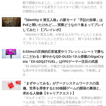
館で開催されました。このイベントに合わせ、自身の就活
時のエピソードを若手クリエイターに聞いてみたので、そ
の模様をお届けします。
『Identity V 第五人格』の新モード「手記の加筆」は
PvEと聞いたけれど……実際どうなの？集まってプレイ
してみた！【プレイレポ】
『Identity V 第五人格』が好きな人やプレイしたことある
人、全くプレイしたことがない人など、様々な4人を集め
てプレイしてみました！
0.03msの圧倒的応答速度やリフレッシュレートで勝ち
にこだわる！鮮やかなQD-OLEDパネル搭載のGigaCry
sta「EX-GDQ271UEL」はFPSゲーマー注目の武器
「EX-GDQ271UEL」の魅力であるQD-OLEDパネルの圧倒的
な見やすさや応答速度を、『Apex Legends』で体感しま
す。
「まずやってみる」がアークシステムワークスの流
儀。世界を席巻する2.5D格闘ゲームの開発の裏側と、
求める人物像【キャリアクエスト】
『ギルティギア』シリーズなどで知られ、世界的な格闘ゲ
ーム大会「EVO」でも圧倒的な存在感を放つアークシステ