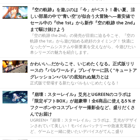
『空の軌跡』を遊ぶのは「今」がベスト！暑い夏、涼
しい部屋の中で“青い空”が似合う大冒険へ―最安値で
セール中の『the 1st』から新作『空の軌跡 the 2nd』
まで駆け抜けよう
『空の軌跡 the 2nd』の発売が目前に迫る今こそ、『空の
軌跡 the 1st』から遊び始める絶好のタイミング！ 快適に
なったゲームシステムや新要素を交えながら、今遊びたい
本シリーズの魅力を紹介します。
かわいい…だからこそ、いじめたくなる。正式版リリ
ースの『パルワールド』プレイヤーに訊く“キュートア
グレッション×パル”の底知れぬ魅力とは
正式版で登場する新たなパルもいじめたくなる！
『崩壊：スターレイル』爻光とUGREENのコラボは
「限定ギフトBOX」が超豪華！全6商品に使える5％オ
フクーポンやコスプレイヤー撮影会など、盛りだくさ
んでお届け
UGREEN×『崩壊：スターレイル』コラボは、爻光がデザイ
ンされていて美しい！モバイルバッテリーや急速充電器な
ど、ゲームと一緒に使いたいデバイスがてんこ盛り