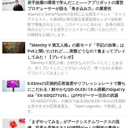
若手抜擢の環境で学んだこと――アプリボットの運営
プロデューサーが語る「巻き込み力」の重要性
4GamerとGame*Sparkの合同による就活イベント「キャリ
アクエスト」の第4回が東京都立産業貿易センター浜松町
館で開催されました。このイベントに合わせ、自身の就活
時のエピソードを若手クリエイターに聞いてみたので、そ
の模様をお届けします。
『Identity V 第五人格』の新モード「手記の加筆」は
PvEと聞いたけれど……実際どうなの？集まってプレイ
してみた！【プレイレポ】
『Identity V 第五人格』が好きな人やプレイしたことある
人、全くプレイしたことがない人など、様々な4人を集め
てプレイしてみました！
0.03msの圧倒的応答速度やリフレッシュレートで勝ち
にこだわる！鮮やかなQD-OLEDパネル搭載のGigaCry
sta「EX-GDQ271UEL」はFPSゲーマー注目の武器
「EX-GDQ271UEL」の魅力であるQD-OLEDパネルの圧倒的
な見やすさや応答速度を、『Apex Legends』で体感しま
す。
「まずやってみる」がアークシステムワークスの流
儀。世界を席巻する2.5D格闘ゲームの開発の裏側と、