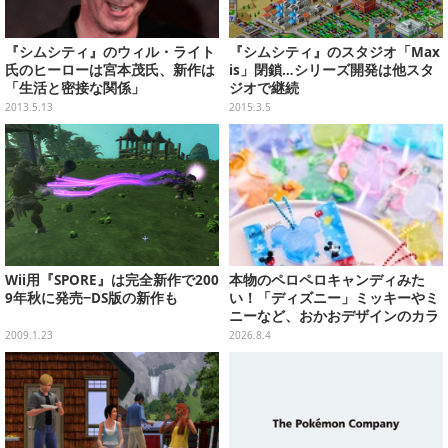
『シムシティ』のウィル・ライト
『シムシティ』のスタジオ「Max
氏のヒーローは宮本茂氏、新作は
is」閉鎖…シリーズ開発は他スタ
「生活と密接な関係」
ジオで継続
2013.5.13
2015.3.5
Wii用『SPORE』は完全新作で200
本物のペロペロキャンディみた
9年秋に発売−DS版の新作も
い！「ディズニー」ミッキーやミ
ニーなど、おかおデザインのカラ
フルチャーム全10種が8月31日発
2009.1.23
2026.8.4
売