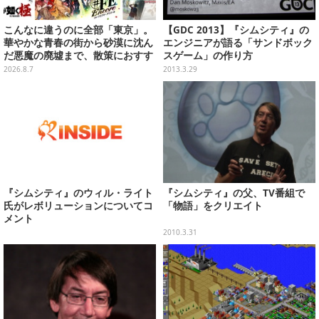
こんなに違うのに全部「東京」。
【GDC 2013】『シムシティ』の
華やかな青春の街から砂漠に沈ん
エンジニアが語る「サンドボック
だ悪魔の廃墟まで、散策におすす
スゲーム」の作り方
め東京ゲーム5選【特集】
2026.8.7
2013.3.29
『シムシティ』のウィル・ライト
『シムシティ』の父、TV番組で
氏がレボリューションについてコ
「物語」をクリエイト
メント
2010.3.31