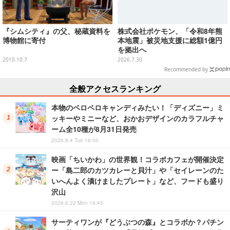
『シムシティ』の父、秘蔵資料を
株式会社ポケモン、「令和8年熊
博物館に寄付
本地震」被災地支援に総額1億円
を拠出へ
2010.10.7
2026.7.30
Recommended by
全般アクセスランキング
本物のペロペロキャンディみたい！「ディズニー」ミ
ッキーやミニーなど、おかおデザインのカラフルチャ
ーム全10種が8月31日発売
2026.8.4 Tue 16:00
映画「ちいかわ」の世界観！コラボカフェが開催決定
ー「島二郎のカツカレーと貝汁」や「セイレーンのた
いへんよく漬けましたプレート」など、フードも盛り
沢山
2026.6.22 Mon 19:45
サーティワンが『どうぶつの森』とコラボか？パチン