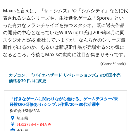
Maxisと言えば、『ザ・シムズ』や『シムシティ』などに代
表されるシムシリーズや、生物進化ゲーム『Spore』とい
った有力なフランチャイズを持つスタジオ。既に過去作品
の開発の中心となっていたWill Wright氏は2009年4月に同
スタジオとEAを退社していますが、なんらかのシリーズ最
新作が出るのか、あるいは新規IP作品が登場するのか気に
なるところ。今後もMaxisの動向に注目が集まりそうです。
《Game*Spark》
カプコン、『バイオハザード リベレーションズ』の米国小売
価格を39ドルに変更
「好きなゲームに関わりながら働ける」ゲームテスター/未
経験OK/研修あり/シンプル作業/20〜30代活躍中
株式会社SNJAPAN
埼玉県
月給27万円～34万円
正社員