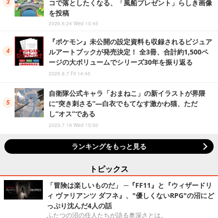
コで落としたくなる、「風船プレゼント」らしき画像
を投稿
2026.6.24 Wed 10:45
『ポケモン』未公開の設定資料も収録されるビジュア
ルアートブックが発売決定！ 全3冊、合計約1,500ペ
ージの大ボリュームでシリーズ30年を振り返る
2026.8.7 Fri 14:45
自衛隊公式キャラ「おまねこ」の新イラストが界隈
に“突き刺さる”―白衣でもてなす激かわ猫、ただ
し“オス”である
2023.7.19 Wed 15:00
ランキングをもっと見る
トピックス
「冒険は楽しいものだ」 ─『FF11』と『ウィザードリ
ィ ヴァリアンツ ダフネ』、"優しくないRPG"の沼にど
っぷり沈んだ4人の話
ふたつの沼の住人たちが語る奥深さとは。