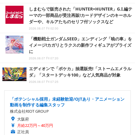
しまむらで販売された「HUNTER×HUNTER」G.I.編テ
ーマの一部商品が受注再販!カードデザインのキーホル
ダーや、キルアたちのセリフ付ソックスなど
2026.08.07 Fri 02:00
「機動戦士ガンダムSEED」エンディング「暁の車」を
イメージ!カガリとラクスの新作フィギュアがプライズ
に
2026.08.07 Fri 07:20
エディオンで「ポケカ」抽選販売!「ストームエメラル
ダ」「スタートデッキ100」など人気商品が対象
2026.08.07 Fri 07:25
「ポテンシャル採用」未経験歓迎/OJTあり・アニメーション
動画を制作する編集スタッフ
株式会社RIOT GROUP
大阪府
月給22万円～40万円
正社員