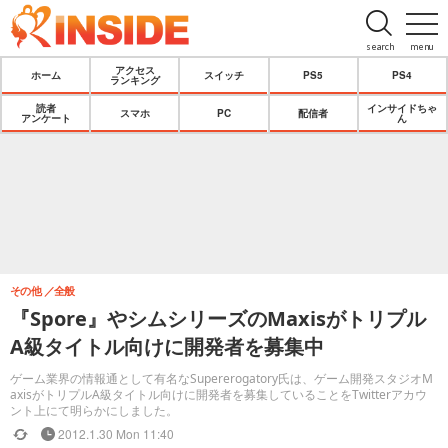
search
menu
アクセス
ホーム
スイッチ
PS5
PS4
ランキング
読者
インサイドちゃ
スマホ
PC
配信者
アンケート
ん
その他
全般
『Spore』やシムシリーズのMaxisがトリプル
A級タイトル向けに開発者を募集中
ゲーム業界の情報通として有名なSupererogatory氏は、ゲーム開発スタジオM
axisがトリプルA級タイトル向けに開発者を募集していることをTwitterアカウ
ント上にて明らかにしました。
2012.1.30 Mon 11:40