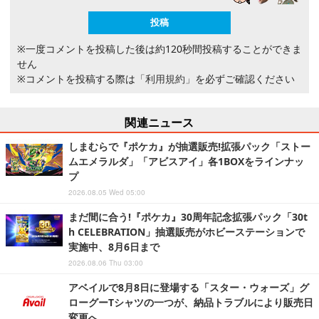
※一度コメントを投稿した後は約120秒間投稿することができま
せん
※コメントを投稿する際は
「利用規約」
を必ずご確認ください
関連ニュース
しまむらで『ポケカ』が抽選販売!拡張パック「ストー
ムエメラルダ」「アビスアイ」各1BOXをラインナッ
プ
2026.08.05 Wed 05:00
まだ間に合う!『ポケカ』30周年記念拡張パック「30t
h CELEBRATION」抽選販売がホビーステーションで
実施中、8月6日まで
2026.08.06 Thu 03:00
アベイルで8月8日に登場する「スター・ウォーズ」グ
ローグーTシャツの一つが、納品トラブルにより販売日
変更へ