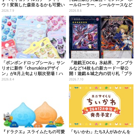
ウ！変装した森亜るるかも可愛い
ールローラー、シールケースなど
「ミニアクスタ」が7月中旬発売
全12種
2026.7.9
2026.8.6
「ボンボンドロップシール」サン
『遊戯王OCG』氷結界、アンブラ
リオに新作「churukiraデザイ
ルなど14枚もの新カード一挙公
ン」が8月上旬より順次登場！ハ
開！遊戯＆城之内の切り札「ブラ
ローキティ、はぴだんぶいなど全
ック・デーモンズ・ドラゴン」も
2026.8.4
2026.7.10
8種類
新たな装いで登場
『ドラクエ』スライムたちの可愛
「ちいかわ」たち3人がみかんを