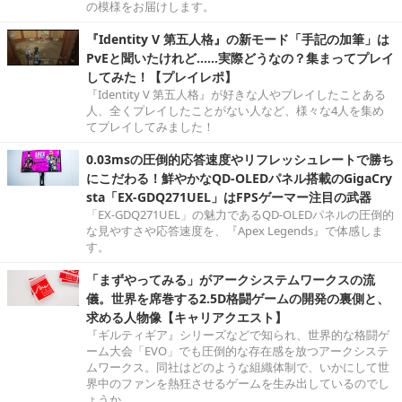
の模様をお届けします。
『Identity V 第五人格』の新モード「手記の加筆」は
PvEと聞いたけれど……実際どうなの？集まってプレイ
してみた！【プレイレポ】
『Identity V 第五人格』が好きな人やプレイしたことある
人、全くプレイしたことがない人など、様々な4人を集め
てプレイしてみました！
0.03msの圧倒的応答速度やリフレッシュレートで勝ち
にこだわる！鮮やかなQD-OLEDパネル搭載のGigaCry
sta「EX-GDQ271UEL」はFPSゲーマー注目の武器
「EX-GDQ271UEL」の魅力であるQD-OLEDパネルの圧倒的
な見やすさや応答速度を、『Apex Legends』で体感しま
す。
「まずやってみる」がアークシステムワークスの流
儀。世界を席巻する2.5D格闘ゲームの開発の裏側と、
求める人物像【キャリアクエスト】
『ギルティギア』シリーズなどで知られ、世界的な格闘ゲ
ーム大会「EVO」でも圧倒的な存在感を放つアークシステ
ムワークス。同社はどのような組織体制で、いかにして世
界中のファンを熱狂させるゲームを生み出しているのでし
ょうか。