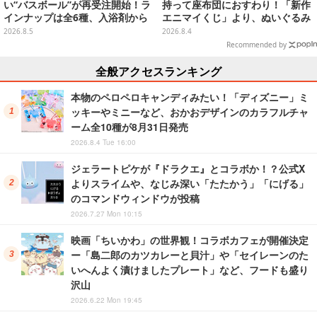
い“バスボール”が再受注開始！ラ
持って座布団におすわり！「新作
インナップは全6種、入浴剤から
エニマイくじ」より、ぬいぐるみ
モンスターのフィギュアが出てく
画像が初公開
2026.8.5
2026.8.4
る
Recommended by
全般アクセスランキング
本物のペロペロキャンディみたい！「ディズニー」ミ
ッキーやミニーなど、おかおデザインのカラフルチャ
ーム全10種が8月31日発売
2026.8.4 Tue 16:00
ジェラートピケが『ドラクエ』とコラボか！？公式X
よりスライムや、なじみ深い「たたかう」「にげる」
のコマンドウィンドウが投稿
2026.7.27 Mon 10:15
映画「ちいかわ」の世界観！コラボカフェが開催決定
ー「島二郎のカツカレーと貝汁」や「セイレーンのた
いへんよく漬けましたプレート」など、フードも盛り
沢山
2026.6.22 Mon 19:45