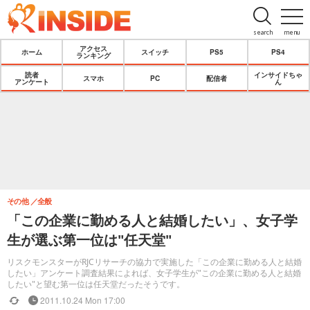
search
menu
アクセス
ホーム
スイッチ
PS5
PS4
ランキング
読者
インサイドちゃ
スマホ
PC
配信者
アンケート
ん
その他
全般
「この企業に勤める人と結婚したい」、女子学
生が選ぶ第一位は"任天堂"
リスクモンスターがRJCリサーチの協力で実施した「この企業に勤める人と結婚
したい」アンケート調査結果によれば、女子学生が"この企業に勤める人と結婚
したい"と望む第一位は任天堂だったそうです。
2011.10.24 Mon 17:00