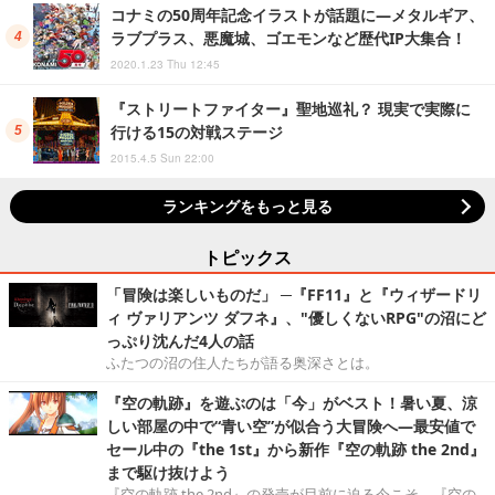
コナミの50周年記念イラストが話題に―メタルギア、
ラブプラス、悪魔城、ゴエモンなど歴代IP大集合！
2020.1.23 Thu 12:45
『ストリートファイター』聖地巡礼？ 現実で実際に
行ける15の対戦ステージ
2015.4.5 Sun 22:00
ランキングをもっと見る
トピックス
「冒険は楽しいものだ」 ─『FF11』と『ウィザードリ
ィ ヴァリアンツ ダフネ』、"優しくないRPG"の沼にど
っぷり沈んだ4人の話
ふたつの沼の住人たちが語る奥深さとは。
『空の軌跡』を遊ぶのは「今」がベスト！暑い夏、涼
しい部屋の中で“青い空”が似合う大冒険へ―最安値で
セール中の『the 1st』から新作『空の軌跡 the 2nd』
まで駆け抜けよう
『空の軌跡 the 2nd』の発売が目前に迫る今こそ、『空の