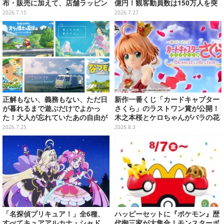
布・販売に加えて、店舗ラッピン
億円！観客動員数は150万人を突
グや”花火打ち上げ”まで盛り沢山
破
2026.7.15
2026.7.27
正解もない、義務もない、ただ日
新作一番くじ「カードキャプター
が暮れるまで遊ぶだけでよかっ
さくら」のラストワン賞が公開！
た！大人が忘れていたあの自由が
木之本桜とケロちゃんがバラの花
蘇るノスタルジー夏休みゲームお
びらに包まれている姿で立体化
2026.7.25
2026.8.3
すすめ5選【特集】
「名探偵プリキュア！」全6種、
ハッピーセットに『ポケモン』歴
すべてキュアアルカナ・シャド
代御三家が大集合！モンスターボ