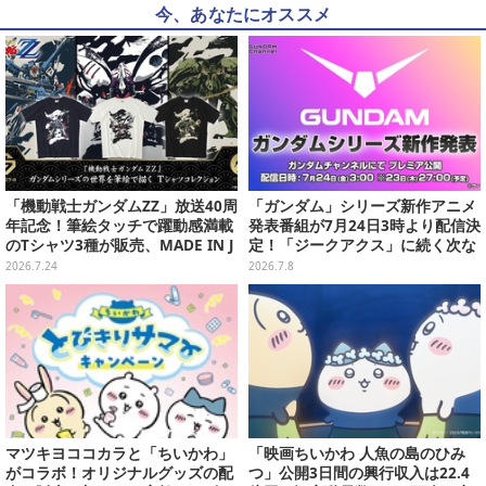
今、あなたにオススメ
「機動戦士ガンダムZZ」放送40周
「ガンダム」シリーズ新作アニメ
年記念！筆絵タッチで躍動感満載
発表番組が7月24日3時より配信決
のTシャツ3種が販売、MADE IN J
定！「ジークアクス」に続く次な
APANで品質にもこだわり
る作品は果たして…
2026.7.24
2026.7.8
マツキヨココカラと「ちいかわ」
「映画ちいかわ 人魚の島のひみ
がコラボ！オリジナルグッズの配
つ」公開3日間の興行収入は22.4