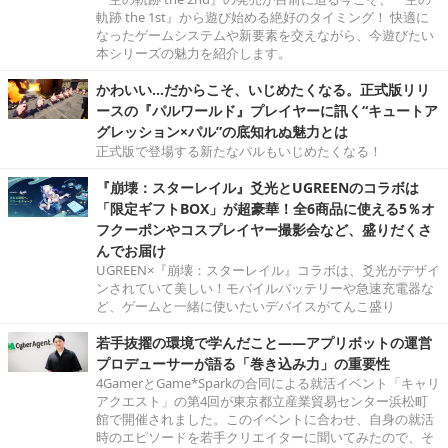
軌跡 the 1st』から遊び始める絶好のタイミング！ 快適に
なったゲームシステムや新要素を交えながら、今遊びたい
本シリーズの魅力を紹介します。
かわいい…だからこそ、いじめたくなる。正式版リリ
ースの『パルワールド』プレイヤーに訊く“キュートア
グレッション×パル”の底知れぬ魅力とは
正式版で登場する新たなパルもいじめたくなる！
『崩壊：スターレイル』爻光とUGREENのコラボは
「限定ギフトBOX」が超豪華！全6商品に使える5％オ
フクーポンやコスプレイヤー撮影会など、盛りだくさ
んでお届け
UGREEN×『崩壊：スターレイル』コラボは、爻光がデザイ
ンされていて美しい！モバイルバッテリーや急速充電器な
ど、ゲームと一緒に使いたいデバイスがてんこ盛り
若手抜擢の環境で学んだこと――アプリボットの運営
プロデューサーが語る「巻き込み力」の重要性
4GamerとGame*Sparkの合同による就活イベント「キャリ
アクエスト」の第4回が東京都立産業貿易センター浜松町
館で開催されました。このイベントに合わせ、自身の就活
時のエピソードを若手クリエイターに聞いてみたので、そ