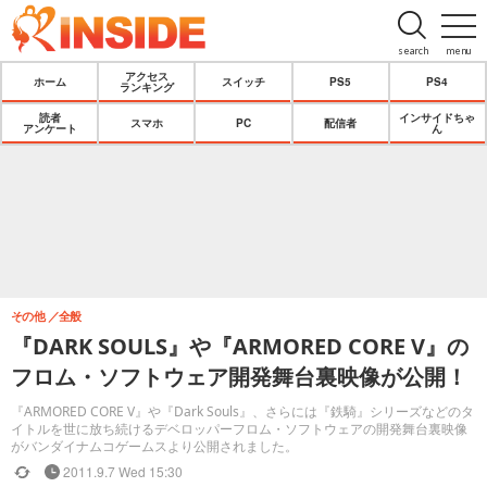
search
menu
アクセス
ホーム
スイッチ
PS5
PS4
ランキング
読者
インサイドちゃ
スマホ
PC
配信者
アンケート
ん
その他
全般
『DARK SOULS』や『ARMORED CORE V』の
フロム・ソフトウェア開発舞台裏映像が公開！
『ARMORED CORE V』や『Dark Souls』、さらには『鉄騎』シリーズなどのタ
イトルを世に放ち続けるデベロッパーフロム・ソフトウェアの開発舞台裏映像
がバンダイナムコゲームスより公開されました。
2011.9.7 Wed 15:30