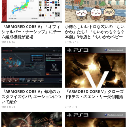
『ARMORED CORE V』「オフィ
小樽らしいレトロな装いの「ちい
シャルパートナーシップ」にチー
かわ」たち！「ちいかわもぐもぐ
ム編成機能が登場
本舗」3号店と「ちいかわベビー
カステラ」がいよいよオープン
2011.6.16
2026.7.18
『ARMORED CORE V』領地のカ
『ARMORED CORE V』クローズ
スタマイズやバリエーションにつ
ドβテストのエントリー受付開始
いて紹介
2011.8.23
2011.6.3