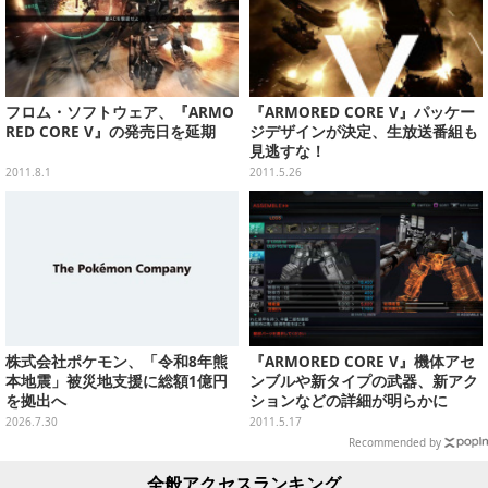
フロム・ソフトウェア、『ARMO
『ARMORED CORE V』パッケー
RED CORE V』の発売日を延期
ジデザインが決定、生放送番組も
見逃すな！
2011.8.1
2011.5.26
株式会社ポケモン、「令和8年熊
『ARMORED CORE V』機体アセ
本地震」被災地支援に総額1億円
ンブルや新タイプの武器、新アク
を拠出へ
ションなどの詳細が明らかに
2026.7.30
2011.5.17
Recommended by
全般アクセスランキング