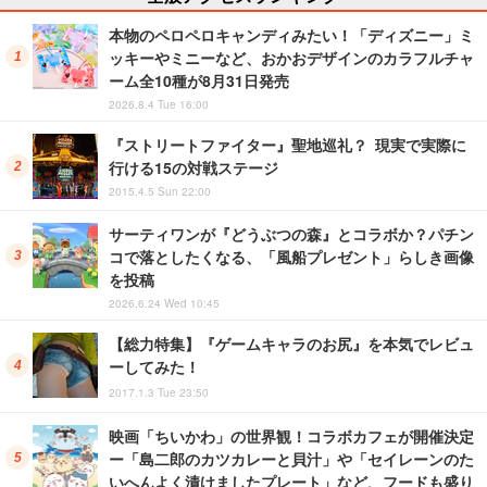
本物のペロペロキャンディみたい！「ディズニー」ミ
ッキーやミニーなど、おかおデザインのカラフルチャ
ーム全10種が8月31日発売
2026.8.4 Tue 16:00
『ストリートファイター』聖地巡礼？ 現実で実際に
行ける15の対戦ステージ
2015.4.5 Sun 22:00
サーティワンが『どうぶつの森』とコラボか？パチン
コで落としたくなる、「風船プレゼント」らしき画像
を投稿
2026.6.24 Wed 10:45
【総力特集】『ゲームキャラのお尻』を本気でレビュ
ーしてみた！
2017.1.3 Tue 23:50
映画「ちいかわ」の世界観！コラボカフェが開催決定
ー「島二郎のカツカレーと貝汁」や「セイレーンのた
いへんよく漬けましたプレート」など、フードも盛り