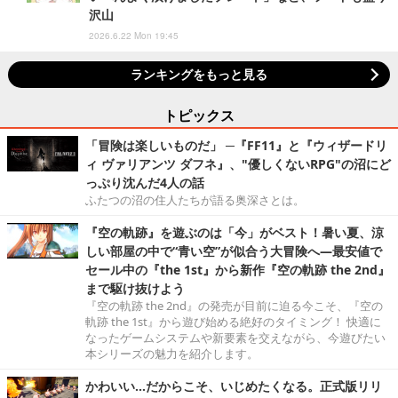
沢山
2026.6.22 Mon 19:45
ランキングをもっと見る
トピックス
「冒険は楽しいものだ」 ─『FF11』と『ウィザードリ
ィ ヴァリアンツ ダフネ』、"優しくないRPG"の沼にど
っぷり沈んだ4人の話
ふたつの沼の住人たちが語る奥深さとは。
『空の軌跡』を遊ぶのは「今」がベスト！暑い夏、涼
しい部屋の中で“青い空”が似合う大冒険へ―最安値で
セール中の『the 1st』から新作『空の軌跡 the 2nd』
まで駆け抜けよう
『空の軌跡 the 2nd』の発売が目前に迫る今こそ、『空の
軌跡 the 1st』から遊び始める絶好のタイミング！ 快適に
なったゲームシステムや新要素を交えながら、今遊びたい
本シリーズの魅力を紹介します。
かわいい…だからこそ、いじめたくなる。正式版リリ