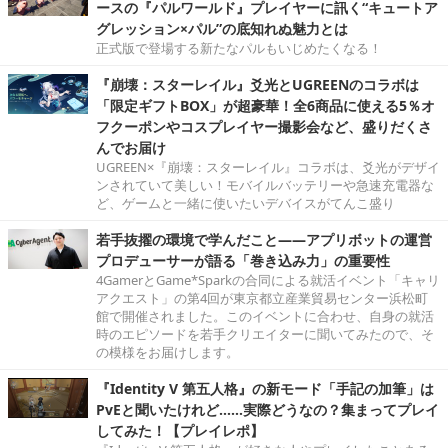
ースの『パルワールド』プレイヤーに訊く“キュートア
グレッション×パル”の底知れぬ魅力とは
正式版で登場する新たなパルもいじめたくなる！
『崩壊：スターレイル』爻光とUGREENのコラボは
「限定ギフトBOX」が超豪華！全6商品に使える5％オ
フクーポンやコスプレイヤー撮影会など、盛りだくさ
んでお届け
UGREEN×『崩壊：スターレイル』コラボは、爻光がデザイ
ンされていて美しい！モバイルバッテリーや急速充電器な
ど、ゲームと一緒に使いたいデバイスがてんこ盛り
若手抜擢の環境で学んだこと――アプリボットの運営
プロデューサーが語る「巻き込み力」の重要性
4GamerとGame*Sparkの合同による就活イベント「キャリ
アクエスト」の第4回が東京都立産業貿易センター浜松町
館で開催されました。このイベントに合わせ、自身の就活
時のエピソードを若手クリエイターに聞いてみたので、そ
の模様をお届けします。
『Identity V 第五人格』の新モード「手記の加筆」は
PvEと聞いたけれど……実際どうなの？集まってプレイ
してみた！【プレイレポ】