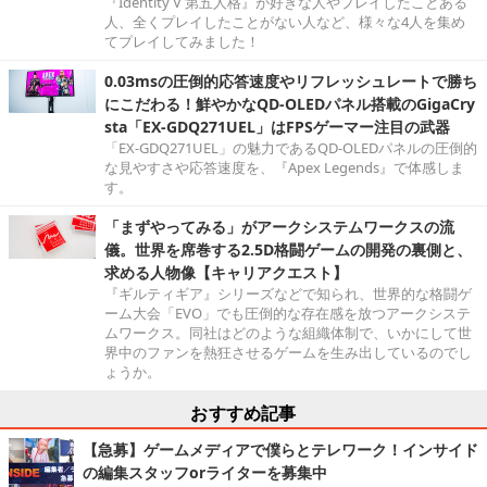
『Identity V 第五人格』が好きな人やプレイしたことある
人、全くプレイしたことがない人など、様々な4人を集め
てプレイしてみました！
0.03msの圧倒的応答速度やリフレッシュレートで勝ち
にこだわる！鮮やかなQD-OLEDパネル搭載のGigaCry
sta「EX-GDQ271UEL」はFPSゲーマー注目の武器
「EX-GDQ271UEL」の魅力であるQD-OLEDパネルの圧倒的
な見やすさや応答速度を、『Apex Legends』で体感しま
す。
「まずやってみる」がアークシステムワークスの流
儀。世界を席巻する2.5D格闘ゲームの開発の裏側と、
求める人物像【キャリアクエスト】
『ギルティギア』シリーズなどで知られ、世界的な格闘ゲ
ーム大会「EVO」でも圧倒的な存在感を放つアークシステ
ムワークス。同社はどのような組織体制で、いかにして世
界中のファンを熱狂させるゲームを生み出しているのでし
ょうか。
おすすめ記事
【急募】ゲームメディアで僕らとテレワーク！インサイド
の編集スタッフorライターを募集中