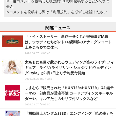
※一度コメントを投稿した後は約120秒間投稿することができま
せん
※コメントを投稿する際は
「利用規約」
を必ずご確認ください
関連ニュース
「トイ・ストーリー」新作一番くじが発売決定!A賞
は、ウッディたちがレトロ感満載のアナログレコード
上を走る姿で立体化
2026.08.07 Fri 03:40
太ももにも目が惹かれるウェディング姿のライザ! フィ
ギュア「ライザ(ライザリン・シュタウト)ウェディン
グStyle」が8月7日より予約受付開始
2026.08.06 Thu 10:15
しまむらで販売された「HUNTER×HUNTER」G.I.編テ
ーマの一部商品が受注再販!カードデザインのキーホル
ダーや、キルアたちのセリフ付ソックスなど
2026.08.07 Fri 02:00
「機動戦士ガンダムSEED」エンディング「暁の車」を