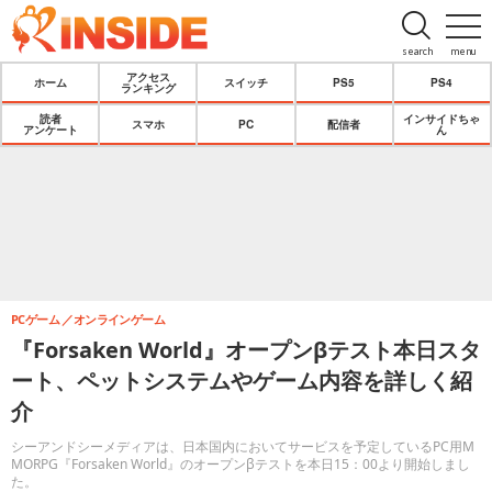
search
menu
アクセス
ホーム
スイッチ
PS5
PS4
ランキング
読者
インサイドちゃ
スマホ
PC
配信者
アンケート
ん
PCゲーム
オンラインゲーム
『Forsaken World』オープンβテスト本日スタ
ート、ペットシステムやゲーム内容を詳しく紹
介
シーアンドシーメディアは、日本国内においてサービスを予定しているPC用M
MORPG『Forsaken World』のオープンβテストを本日15：00より開始しまし
た。