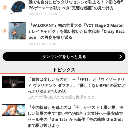
誰でも自分にピッタリなセンシが決まる！？初心者F
PSゲーマーが試すべき“完璧な感度”の見つけ方
2022.8.11 Thu 14:00
『VALORANT』初の世界大会「VCT Stage 2 Master
s レイキャビク」を戦い抜いた日本代表「Crazy Racc
oon」の勇姿を振り返る
2021.6.2 Wed 11:45
ランキングをもっと見る
トピックス
「冒険は楽しいものだ」 ─『FF11』と『ウィザードリ
ィ ヴァリアンツ ダフネ』、"優しくないRPG"の沼にど
っぷり沈んだ4人の話
ふたつの沼の住人たちが語る奥深さとは。
『空の軌跡』を遊ぶのは「今」がベスト！暑い夏、涼
しい部屋の中で“青い空”が似合う大冒険へ―最安値で
セール中の『the 1st』から新作『空の軌跡 the 2nd』
まで駆け抜けよう