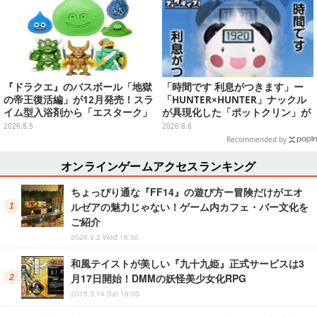
『ドラクエ』のバスボール「地獄
「時間です 利息がつきます」ー
の帝王復活編」が12月発売！スラ
「HUNTER×HUNTER」ナックル
イム型入浴剤から「エスターク」
が具現化した「ポットクリン」が
「デスピサロ」ら6体が飛び出す
貯金箱としてプライズ展開
2026.8.5
2026.8.6
Recommended by
オンラインゲームアクセスランキング
ちょっぴり通な『FF14』の遊び方ー冒険だけがエオ
ルゼアの魅力じゃない！ゲーム内カフェ・バー文化を
ご紹介
2020.9.2 Wed 18:00
和風テイストが美しい『九十九姫』正式サービスは3
月17日開始！DMMの妖怪美少女化RPG
2015.3.14 Sat 19:00