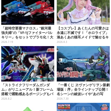
「超時空要塞マクロス」“銀河最
【コスプレ】あくたんの可愛さは
強夫婦”の「VF-1Jファイターバル
永遠に不滅です！「ホロライブ」
キリー」をセットでプラモ化！大
湊あくあの猫耳メイドで魅せるキ
気圏外仕様パイロットスーツフィ
ュートなポーズと美脚が眩しい
2026.7.19
2026.8.3
ギュアなど付属
【写真9枚】
「ストライクフリーダムガンダ
「一番くじ ヱヴァンゲリヲン新劇
ム」がリニューアル！新フレーム
場版：序」全ラインナップ公開！
搭載で躍動感あるポージングもバ
名シーンの綾波レイや“あの写
ッチリ
真”の葛城ミサトフィギュアほ
2026.8.2
2026.7.30
か、場面写クリアファイルなど