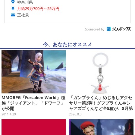
神奈川県
月給29万700円～55万円
正社員
Sponsored by
今、あなたにオススメ
MMORPG『Forsaken World』種
「ガンプラくん」めじるしアクセ
族「ジャイアント」「ドワーフ」
サリー第2弾！グフプラくんやシ
が公開
ャアズゴくんなど全5種が、8月第
5週よりガシャポン展開
2011.4.29
2026.8.3