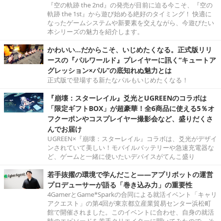
『空の軌跡 the 2nd』の発売が目前に迫る今こそ、『空の
軌跡 the 1st』から遊び始める絶好のタイミング！ 快適に
なったゲームシステムや新要素を交えながら、今遊びたい
本シリーズの魅力を紹介します。
かわいい…だからこそ、いじめたくなる。正式版リリ
ースの『パルワールド』プレイヤーに訊く“キュートア
グレッション×パル”の底知れぬ魅力とは
正式版で登場する新たなパルもいじめたくなる！
『崩壊：スターレイル』爻光とUGREENのコラボは
「限定ギフトBOX」が超豪華！全6商品に使える5％オ
フクーポンやコスプレイヤー撮影会など、盛りだくさ
んでお届け
UGREEN×『崩壊：スターレイル』コラボは、爻光がデザイ
ンされていて美しい！モバイルバッテリーや急速充電器な
ど、ゲームと一緒に使いたいデバイスがてんこ盛り
若手抜擢の環境で学んだこと――アプリボットの運営
プロデューサーが語る「巻き込み力」の重要性
4GamerとGame*Sparkの合同による就活イベント「キャリ
アクエスト」の第4回が東京都立産業貿易センター浜松町
館で開催されました。このイベントに合わせ、自身の就活