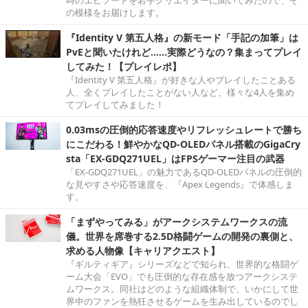
時のエピソードを若手クリエイターに聞いてみたので、そ
の模様をお届けします。
『Identity V 第五人格』の新モード「手記の加筆」は
PvEと聞いたけれど……実際どうなの？集まってプレイ
してみた！【プレイレポ】
『Identity V 第五人格』が好きな人やプレイしたことある
人、全くプレイしたことがない人など、様々な4人を集め
てプレイしてみました！
0.03msの圧倒的応答速度やリフレッシュレートで勝ち
にこだわる！鮮やかなQD-OLEDパネル搭載のGigaCry
sta「EX-GDQ271UEL」はFPSゲーマー注目の武器
「EX-GDQ271UEL」の魅力であるQD-OLEDパネルの圧倒的
な見やすさや応答速度を、『Apex Legends』で体感しま
す。
「まずやってみる」がアークシステムワークスの流
儀。世界を席巻する2.5D格闘ゲームの開発の裏側と、
求める人物像【キャリアクエスト】
『ギルティギア』シリーズなどで知られ、世界的な格闘ゲ
ーム大会「EVO」でも圧倒的な存在感を放つアークシステ
ムワークス。同社はどのような組織体制で、いかにして世
界中のファンを熱狂させるゲームを生み出しているのでし