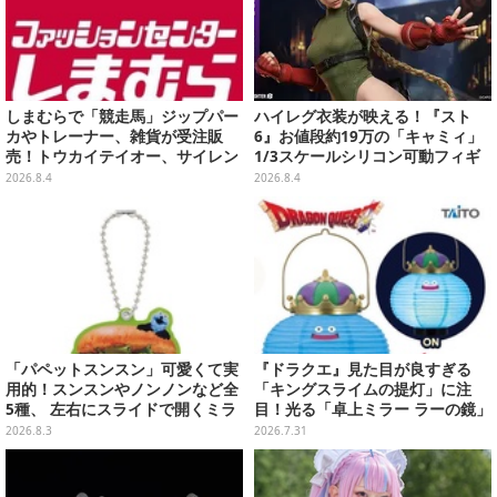
しまむらで「競走馬」ジップパー
ハイレグ衣装が映える！『スト
カやトレーナー、雑貨が受注販
6』お値段約19万の「キャミィ」
売！トウカイテイオー、サイレン
1/3スケールシリコン可動フィギ
ススズカなど名馬5頭をデザイン
ュアが圧巻のクオリティ
2026.8.4
2026.8.4
「パペットスンスン」可愛くて実
『ドラクエ』見た目が良すぎる
用的！スンスンやノンノンなど全
「キングスライムの提灯」に注
5種、 左右にスライドで開くミラ
目！光る「卓上ミラー ラーの鏡」
ーがガシャポンにて発売
ほか6プライズが8月順次展開
2026.8.3
2026.7.31