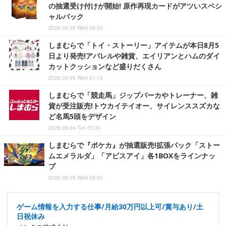
の抽選受け付けが開始! 原作再現カードがアツいスペシ
ャルパック
2026.08.05 Wed 08:30
しまむらで「トイ・ストーリー」アイテムが本日8月5
日より発売!アパレルや雑貨、エイリアンとハムのダイ
カットクッションなど盛りだくさん
2026.08.05 Wed 01:10
しまむらで「競走馬」ジップパーカやトレーナー、雑
貨が受注販売!トウカイテイオー、サイレンススズカな
ど名馬5頭をデザイン
2026.08.04 Tue 05:35
しまむらで『ポケカ』が抽選販売!拡張パック「ストー
ムエメラルダ」「アビスアイ」各1BOXをラインナッ
プ
2026.08.05 Wed 05:00
ゲーム情報を入力する仕事/月給30万円以上可/賞与あり/土
日祝休み