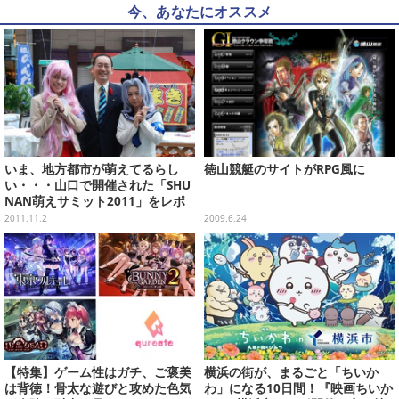
今、あなたにオススメ
いま、地方都市が萌えてるらし
徳山競艇のサイトがRPG風に
い・・・山口で開催された「SHU
NAN萌えサミット2011」をレポ
ート
2011.11.2
2009.6.24
【特集】ゲーム性はガチ、ご褒美
横浜の街が、まるごと「ちいか
は背徳！骨太な遊びと攻めた色気
わ」になる10日間！『映画ちいか