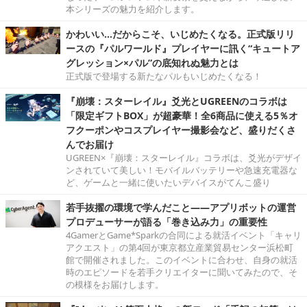
本シリーズの魅力を紹介します。
かわいい…だからこそ、いじめたくなる。正式版リリ
ースの『パルワールド』プレイヤーに訊く“キュートア
グレッション×パル”の底知れぬ魅力とは
正式版で登場する新たなパルもいじめたくなる！
『崩壊：スターレイル』爻光とUGREENのコラボは
「限定ギフトBOX」が超豪華！全6商品に使える5％オ
フクーポンやコスプレイヤー撮影会など、盛りだくさ
んでお届け
UGREEN×『崩壊：スターレイル』コラボは、爻光がデザイ
ンされていて美しい！モバイルバッテリーや急速充電器な
ど、ゲームと一緒に使いたいデバイスがてんこ盛り
若手抜擢の環境で学んだこと――アプリボットの運営
プロデューサーが語る「巻き込み力」の重要性
4GamerとGame*Sparkの合同による就活イベント「キャリ
アクエスト」の第4回が東京都立産業貿易センター浜松町
館で開催されました。このイベントに合わせ、自身の就活
時のエピソードを若手クリエイターに聞いてみたので、そ
の模様をお届けします。