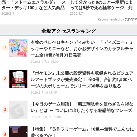
売！「ストームエメラルダ」「ス
して分かった8のこと―場所によ
タートデッキ100」など人気商品
っては5秒で死ぬ極寒ゲージ、列
が対象
車は“ダイナミック途中下車”可能
2026.8.7
2026.8.7
など自由度高め
Recommended by
全般アクセスランキング
本物のペロペロキャンディみたい！「ディズニー」ミ
ッキーやミニーなど、おかおデザインのカラフルチャ
ーム全10種が8月31日発売
2026.8.4 Tue 16:00
『ポケモン』未公開の設定資料も収録されるビジュア
ルアートブックが発売決定！ 全3冊、合計約1,500ペ
ージの大ボリュームでシリーズ30年を振り返る
2026.8.7 Fri 14:45
【今日のゲーム用語】「覇王翔吼拳を使わざるを得な
い」とは ─ つい口に出したくなる魅惑的なフレーズ
2014.10.23 Thu 9:00
【特集】『良作フリーゲーム』10選―無料でこんなに
遊べるのか！