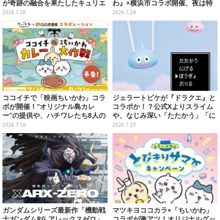
が奇跡の融合を果たしたキュリエ
わ』×横浜市コラボ開催、夜は特
イトのおすすめ3選がどれも最高
別花火まで
2026.7.26
2026.7.24
に罪深い
ココイチで「映画ちいかわ」コラ
ジェラートピケが『ドラクエ』と
ボが開催！“オリジナル島カレ
コラボか！？公式Xよりスライム
ー”の提供や、ハチワレたち8人の
や、なじみ深い「たたかう」「に
スプーン置きフィギュアをプレゼ
げる」のコマンドウィンドウが投
2026.7.16
2026.7.27
ント
稿
ガンダムシリーズ最新作「機動戦
マツキヨココカラ×「ちいかわ」
士ガンダムRG アレックスゼロ」
コラボが激アツ！オリジナルグッ