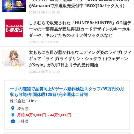
がAmazonで抽選販売受付中!1BOX(20パック入り)
2026.08.06 Thu 03:30
しまむらで販売された「HUNTER×HUNTER」G.I.編テ
ーマの一部商品が受注再販!カードデザインのキーホル
ダーや、キルアたちのセリフ付ソックスなど
2026.08.07 Fri 02:00
太ももにも目が惹かれるウェディング姿のライザ! フィ
ギュア「ライザ(ライザリン・シュタウト)ウェディン
グStyle」が8月7日より予約受付開始
2026.08.06 Thu 10:15
一手の確認で品質向上!/ゲーム動作検証スタッフ/35万円の月
収も可能/年間休暇125日/完全週休二日制
株式会社C-Link
埼玉県
月給34万9,000円～44万5,000円
正社員