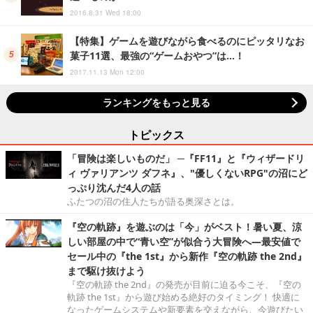
2016.8.31 Wed 18:00
【特集】ゲームを遊びながら食べるのにピッタリなお
菓子11選、最強の“ゲームおやつ”は…！
2017.11.13 Mon 12:00
ランキングをもっと見る
トピックス
「冒険は楽しいものだ」 ─『FF11』と『ウィザードリ
ィ ヴァリアンツ ダフネ』、"優しくないRPG"の沼にど
っぷり沈んだ4人の話
ふたつの沼の住人たちが語る奥深さとは。
『空の軌跡』を遊ぶのは「今」がベスト！暑い夏、涼
しい部屋の中で“青い空”が似合う大冒険へ―最安値で
セール中の『the 1st』から新作『空の軌跡 the 2nd』
まで駆け抜けよう
『空の軌跡 the 2nd』の発売が目前に迫る今こそ、『空の
軌跡 the 1st』から遊び始める絶好のタイミング！ 快適に
なったゲームシステムや新要素を交えながら、今遊びたい