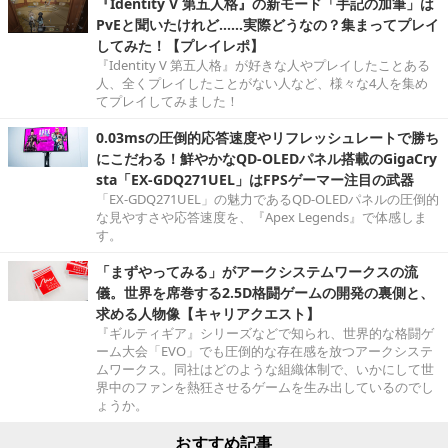
『Identity V 第五人格』の新モード「手記の加筆」は
PvEと聞いたけれど……実際どうなの？集まってプレイ
してみた！【プレイレポ】
『Identity V 第五人格』が好きな人やプレイしたことある
人、全くプレイしたことがない人など、様々な4人を集め
てプレイしてみました！
0.03msの圧倒的応答速度やリフレッシュレートで勝ち
にこだわる！鮮やかなQD-OLEDパネル搭載のGigaCry
sta「EX-GDQ271UEL」はFPSゲーマー注目の武器
「EX-GDQ271UEL」の魅力であるQD-OLEDパネルの圧倒的
な見やすさや応答速度を、『Apex Legends』で体感しま
す。
「まずやってみる」がアークシステムワークスの流
儀。世界を席巻する2.5D格闘ゲームの開発の裏側と、
求める人物像【キャリアクエスト】
『ギルティギア』シリーズなどで知られ、世界的な格闘ゲ
ーム大会「EVO」でも圧倒的な存在感を放つアークシステ
ムワークス。同社はどのような組織体制で、いかにして世
界中のファンを熱狂させるゲームを生み出しているのでし
ょうか。
おすすめ記事