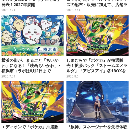
発表！2027年展開
ズの配布・販売に加えて、店舗ラ
ッピングや”花火打ち上げ”まで盛
2026.7.24
2026.7.14
り沢山
横浜の街が、まるごと「ちいか
しまむらで『ポケカ』が抽選販
わ」になる！「映画ちいかわ」×
売！拡張パック「ストームエメラ
横浜市コラボは8月2日まで
ルダ」「アビスアイ」各1BOXを
ラインナップ
2026.7.31
2026.8.5
エディオンで「ポケカ」抽選販
『原神』スネージナヤを先行体験