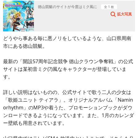
徳山競艇のサイトが今度はミク風に
全 1 枚
拡大写真
どうやら事ある毎に悪ノリをしているような、山口県周南
市にある徳山競艇。
最新の「開設57周年記念競争 徳山クラウン争奪戦」の公式
サイトは某初音ミク(?)風なキャラクターが登場していま
す。
詳しい説明はないものの、公式サイトで歌う二人の少女は
「歌姫ユニット ティアラ」。オリジナルアルバム「Namin
orhythm」のMP3や着うた、プロモーションブックがダウ
ンロードできるようになっています。また、1月のカレンダ
ー壁紙も用意されています。