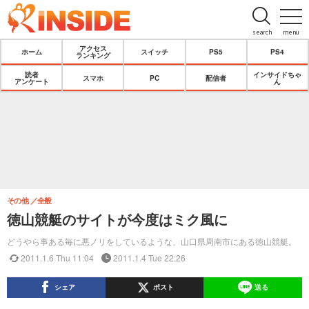
search
menu
アクセス
ホーム
スイッチ
PS5
PS4
ランキング
読者
インサイドちゃ
スマホ
PC
配信者
アンケート
ん
その他
全般
徳山競艇のサイトが今度はミク風に
どうやら事ある毎に悪ノリをしているような、山口県周南市にある徳山競艇。
2011.1.6 Thu 11:04
2011.1.4 Tue 22:26
シェア
ポスト
送る