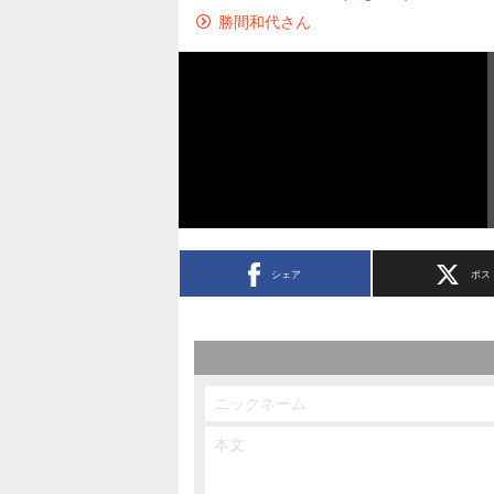
勝間和代さん
シェア
ポス