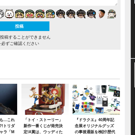
間投稿することができません
を必ずご確認ください
...これ
「トイ・ストーリー」
『ドラクエ』40周年記
?!トリダ
新作一番くじが発売決
念展オリジナルグッズ
ャラ「M
定!A賞は、ウッディた
の事後通販を検討!歴代