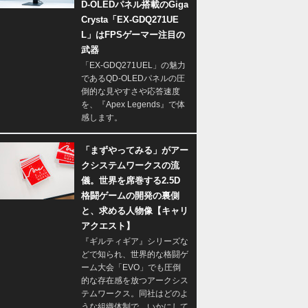
D-OLEDパネル搭載のGiga
Crysta「EX-GDQ271UE
L」はFPSゲーマー注目の
武器
「EX-GDQ271UEL」の魅力
であるQD-OLEDパネルの圧
倒的な見やすさや応答速度
を、『Apex Legends』で体
感します。
「まずやってみる」がアー
クシステムワークスの流
儀。世界を席巻する2.5D
格闘ゲームの開発の裏側
と、求める人物像【キャリ
アクエスト】
『ギルティギア』シリーズな
どで知られ、世界的な格闘ゲ
ーム大会「EVO」でも圧倒
的な存在感を放つアークシス
テムワークス。同社はどのよ
うな組織体制で、いかにして