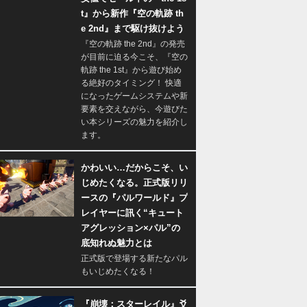
t』から新作『空の軌跡 th
e 2nd』まで駆け抜けよう
『空の軌跡 the 2nd』の発売
が目前に迫る今こそ、『空の
軌跡 the 1st』から遊び始め
る絶好のタイミング！ 快適
になったゲームシステムや新
要素を交えながら、今遊びた
い本シリーズの魅力を紹介し
ます。
かわいい…だからこそ、い
じめたくなる。正式版リリ
ースの『パルワールド』プ
レイヤーに訊く“キュート
アグレッション×パル”の
底知れぬ魅力とは
正式版で登場する新たなパル
もいじめたくなる！
『崩壊：スターレイル』爻