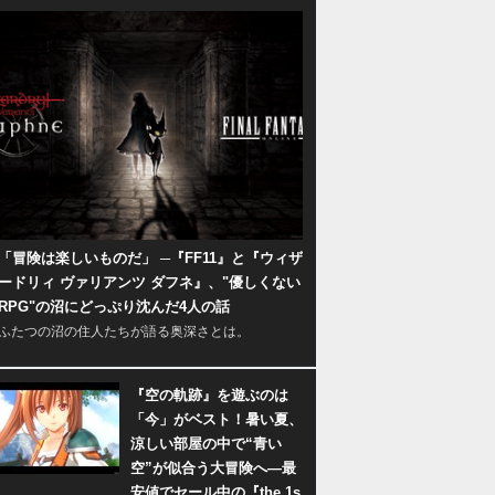
「冒険は楽しいものだ」 ─『FF11』と『ウィザ
ードリィ ヴァリアンツ ダフネ』、"優しくない
RPG"の沼にどっぷり沈んだ4人の話
ふたつの沼の住人たちが語る奥深さとは。
『空の軌跡』を遊ぶのは
「今」がベスト！暑い夏、
涼しい部屋の中で“青い
空”が似合う大冒険へ―最
安値でセール中の『the 1s