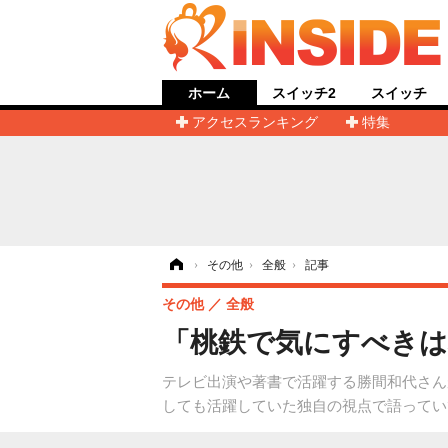
ホーム
スイッチ2
スイッチ
アクセスランキング
特集
ホーム
›
その他
›
全般
›
記事
その他
全般
「桃鉄で気にすべきは
テレビ出演や著書で活躍する勝間和代さんが
しても活躍していた独自の視点で語ってい