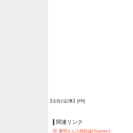
【注目の記事】[PR]
関連リンク
勝間さんの桃鉄論(Togetter)