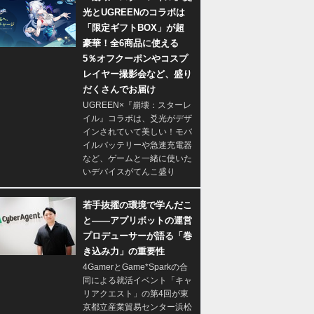
光とUGREENのコラボは
「限定ギフトBOX」が超
豪華！全6商品に使える
5％オフクーポンやコスプ
レイヤー撮影会など、盛り
だくさんでお届け
UGREEN×『崩壊：スターレ
イル』コラボは、爻光がデザ
インされていて美しい！モバ
イルバッテリーや急速充電器
など、ゲームと一緒に使いた
いデバイスがてんこ盛り
若手抜擢の環境で学んだこ
と――アプリボットの運営
プロデューサーが語る「巻
き込み力」の重要性
4GamerとGame*Sparkの合
同による就活イベント「キャ
リアクエスト」の第4回が東
京都立産業貿易センター浜松