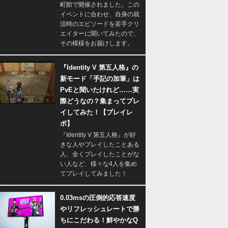
町館で開催されました。この
イベントに合わせ、自身の就
活時のエピソードを若手クリ
エイターに聞いてみたので、
その模様をお届けします。
『Identity V 第五人格』の
新モード「手記の加筆」は
PvEと聞いたけれど……実
際どうなの？集まってプレ
イしてみた！【プレイレ
ポ】
『Identity V 第五人格』が好
きな人やプレイしたことある
人、全くプレイしたことがな
い人など、様々な4人を集め
てプレイしてみました！
0.03msの圧倒的応答速度
やリフレッシュレートで勝
ちにこだわる！鮮やかなQ