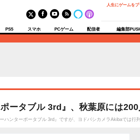
人生にゲームをプ
PS5
スマホ
PCゲーム
配信者
編集部PUS
ータブル 3rd』、秋葉原には20
ーハンターポータブル 3rd』ですが、ヨドバシカメラAkibaでは