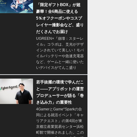
「限定ギフトBOX」が超
豪華！全6商品に使える
5％オフクーポンやコスプ
レイヤー撮影会など、盛り
だくさんでお届け
UGREEN×『崩壊：スターレ
イル』コラボは、爻光がデザ
インされていて美しい！モバ
イルバッテリーや急速充電器
など、ゲームと一緒に使いた
いデバイスがてんこ盛り
若手抜擢の環境で学んだこ
と――アプリボットの運営
プロデューサーが語る「巻
き込み力」の重要性
4GamerとGame*Sparkの合
同による就活イベント「キャ
リアクエスト」の第4回が東
京都立産業貿易センター浜松
町館で開催されました。この