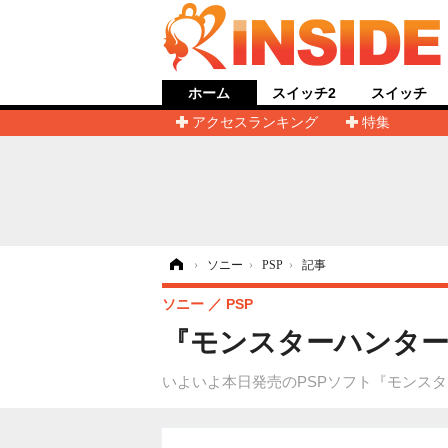
ホーム
スイッチ2
スイッチ
アクセスランキング
特集
ホーム
›
ソニー
›
PSP
›
記事
ソニー
PSP
『モンスターハンターポ
いよいよ本日発売のPSPソフト『モンスタ