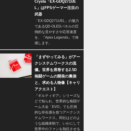
Crysta「EX-GDQ271UE
L」はFPSゲーマー注目の
武器
「EX-GDQ271UEL」の魅力
であるQD-OLEDパネルの圧
倒的な見やすさや応答速度
を、『Apex Legends』で体
感します。
「まずやってみる」がアー
クシステムワークスの流
儀。世界を席巻する2.5D
格闘ゲームの開発の裏側
と、求める人物像【キャリ
アクエスト】
『ギルティギア』シリーズな
どで知られ、世界的な格闘ゲ
ーム大会「EVO」でも圧倒
的な存在感を放つアークシス
テムワークス。同社はどのよ
うな組織体制で、いかにして
世界中のファンを熱狂させる