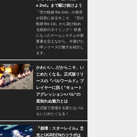
e 2nd』まで駆け抜けよう
『空の軌跡 the 2nd』の発売
が目前に迫る今こそ、『空の
軌跡 the 1st』から遊び始め
る絶好のタイミング！ 快適
になったゲームシステムや新
要素を交えながら、今遊びた
い本シリーズの魅力を紹介し
ます。
かわいい…だからこそ、い
じめたくなる。正式版リリ
ースの『パルワールド』プ
レイヤーに訊く“キュート
アグレッション×パル”の
底知れぬ魅力とは
正式版で登場する新たなパル
もいじめたくなる！
『崩壊：スターレイル』爻
光とUGREENのコラボは