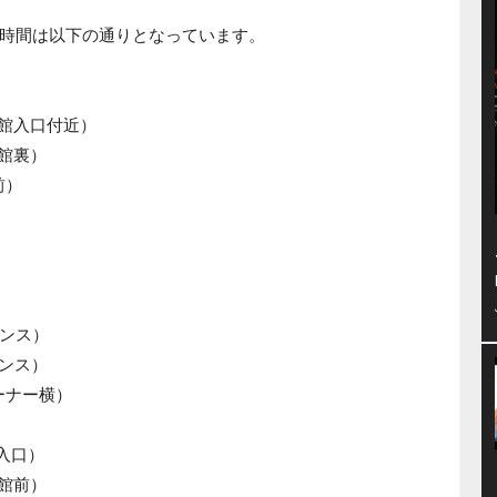
時間は以下の通りとなっています。
ー館入口付近）
ア館裏）
前）
ランス）
ランス）
ーナー横）
側入口）
ア館前）