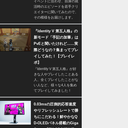
イベントに合わせ、自身の就
活時のエピソードを若手クリ
エイターに聞いてみたので、
その模様をお届けします。
『Identity V 第五人格』の
新モード「手記の加筆」は
PvEと聞いたけれど……実
際どうなの？集まってプレ
イしてみた！【プレイレ
ポ】
『Identity V 第五人格』が好
きな人やプレイしたことある
人、全くプレイしたことがな
い人など、様々な4人を集め
てプレイしてみました！
0.03msの圧倒的応答速度
やリフレッシュレートで勝
ちにこだわる！鮮やかなQ
D-OLEDパネル搭載のGiga