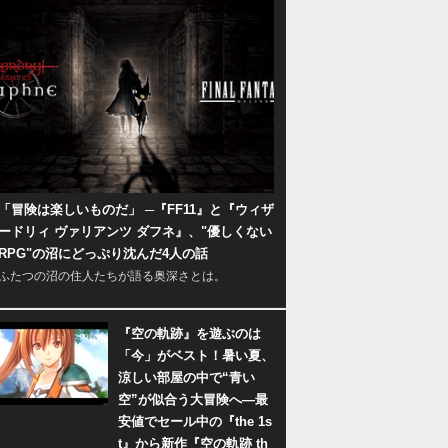
「冒険は楽しいものだ」 ─『FF11』と『ウィザ
ードリィ ヴァリアンツ ダフネ』、"優しくない
RPG"の沼にどっぷり沈んだ4人の話
ふたつの沼の住人たちが語る奥深さとは。
『空の軌跡』を遊ぶのは
「今」がベスト！暑い夏、
涼しい部屋の中で“青い
空”が似合う大冒険へ―最
安値でセール中の『the 1s
t』から新作『空の軌跡 th