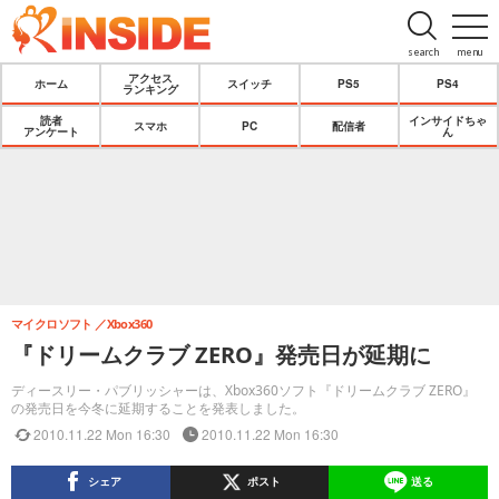
search
menu
アクセス
ホーム
スイッチ
PS5
PS4
ランキング
読者
インサイドちゃ
スマホ
PC
配信者
アンケート
ん
マイクロソフト
Xbox360
『ドリームクラブ ZERO』発売日が延期に
ディースリー・パブリッシャーは、Xbox360ソフト『ドリームクラブ ZERO』
の発売日を今冬に延期することを発表しました。
2010.11.22 Mon 16:30
2010.11.22 Mon 16:30
シェア
ポスト
送る