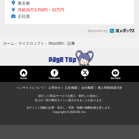
東京都
月給26万3,700円～32万円
正社員
Sponsored by
記事
ホーム
›
マイクロソフト
›
Xbox360
›
Home
Facebook
YouTube
X
インサイドについて
お問合せ
広告掲載
会社概要
個人情報保護方針
紹介した商品/サービスを購入、契約した場合に、
売上の一部が弊社サイトに還元されることがあります。
当サイトに掲載の記事・見出し・写真・画像の無断転載を禁じます。
Copyright © 2026 IID, Inc.