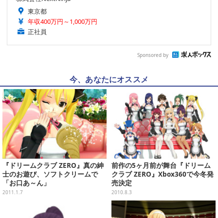
東京都
年収400万円～1,000万円
正社員
Sponsored by
今、あなたにオススメ
『ドリームクラブ ZERO』真の紳
前作の5ヶ月前が舞台『ドリーム
士のお遊び、ソフトクリームで
クラブ ZERO』Xbox360で今冬発
「お口あ～ん」
売決定
2011.1.7
2010.8.3