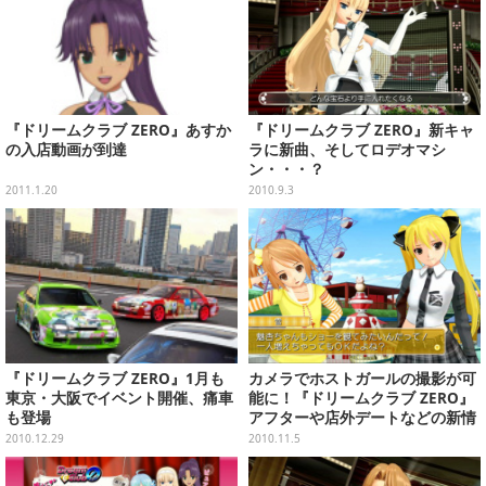
『ドリームクラブ ZERO』あすか
『ドリームクラブ ZERO』新キャ
の入店動画が到達
ラに新曲、そしてロデオマシ
ン・・・？
2011.1.20
2010.9.3
『ドリームクラブ ZERO』1月も
カメラでホストガールの撮影が可
東京・大阪でイベント開催、痛車
能に！『ドリームクラブ ZERO』
も登場
アフターや店外デートなどの新情
報公開
2010.12.29
2010.11.5