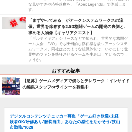
な見やすさや応答速度を、『Apex Legends』で体感しま
す。
「まずやってみる」がアークシステムワークスの流
儀。世界を席巻する2.5D格闘ゲームの開発の裏側と、
求める人物像【キャリアクエスト】
『ギルティギア』シリーズなどで知られ、世界的な格闘ゲ
ーム大会「EVO」でも圧倒的な存在感を放つアークシステ
ムワークス。同社はどのような組織体制で、いかにして世
界中のファンを熱狂させるゲームを生み出しているのでし
ょうか。
おすすめ記事
【急募】ゲームメディアで僕らとテレワーク！インサイド
の編集スタッフorライターを募集中
デジタルコンテンツチェッカー募集「ゲーム好き歓迎/未経
験者OK/研修あり/服装自由」あなたの感性を活かそう/狭山
市勤務/1028