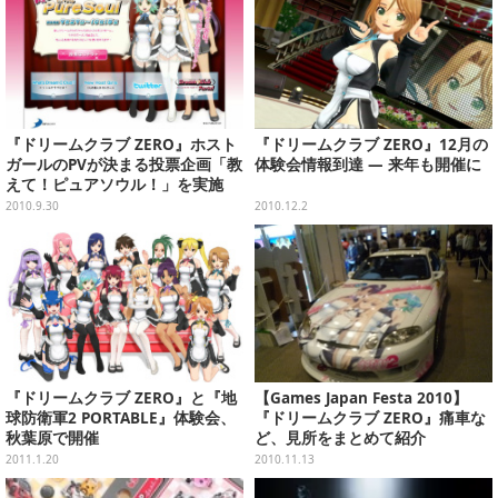
『ドリームクラブ ZERO』ホスト
『ドリームクラブ ZERO』12月の
ガールのPVが決まる投票企画「教
体験会情報到達 ― 来年も開催に
えて！ピュアソウル！」を実施
2010.9.30
2010.12.2
『ドリームクラブ ZERO』と『地
【Games Japan Festa 2010】
球防衛軍2 PORTABLE』体験会、
『ドリームクラブ ZERO』痛車な
秋葉原で開催
ど、見所をまとめて紹介
2011.1.20
2010.11.13