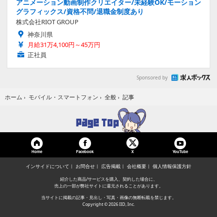
アニメーション動画制作クリエイター/未経験OK/モーション
グラフィックス/資格不問/退職金制度あり
株式会社RIOT GROUP
神奈川県
月給31万4,100円～45万円
正社員
Sponsored by
記事
ホーム
›
モバイル・スマートフォン
›
全般
›
Home
Facebook
YouTube
X
インサイドについて
お問合せ
広告掲載
会社概要
個人情報保護方針
紹介した商品/サービスを購入、契約した場合に、
売上の一部が弊社サイトに還元されることがあります。
当サイトに掲載の記事・見出し・写真・画像の無断転載を禁じます。
Copyright © 2026 IID, Inc.