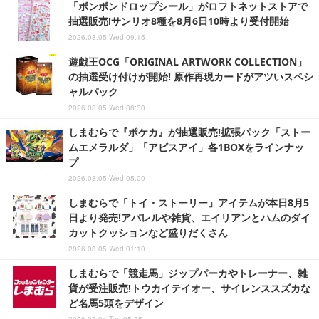
「ボンボンドロップシール」がロフトネットストアで
抽選販売!サンリオ8種を8月6日10時より受付開始
2026.08.05 Wed 09:15
遊戯王OCG「ORIGINAL ARTWORK COLLECTION」
の抽選受け付けが開始! 原作再現カードがアツいスペシ
ャルパック
2026.08.05 Wed 08:30
しまむらで『ポケカ』が抽選販売!拡張パック「ストー
ムエメラルダ」「アビスアイ」各1BOXをラインナッ
プ
2026.08.05 Wed 05:00
しまむらで「トイ・ストーリー」アイテムが本日8月5
日より発売!アパレルや雑貨、エイリアンとハムのダイ
カットクッションなど盛りだくさん
2026.08.05 Wed 01:10
しまむらで「競走馬」ジップパーカやトレーナー、雑
貨が受注販売!トウカイテイオー、サイレンススズカな
ど名馬5頭をデザイン