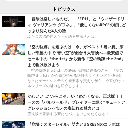
トピックス
「冒険は楽しいものだ」 ─『FF11』と『ウィザードリ
ィ ヴァリアンツ ダフネ』、"優しくないRPG"の沼にど
っぷり沈んだ4人の話
ふたつの沼の住人たちが語る奥深さとは。
『空の軌跡』を遊ぶのは「今」がベスト！暑い夏、涼
しい部屋の中で“青い空”が似合う大冒険へ―最安値で
セール中の『the 1st』から新作『空の軌跡 the 2nd』
まで駆け抜けよう
『空の軌跡 the 2nd』の発売が目前に迫る今こそ、『空の
軌跡 the 1st』から遊び始める絶好のタイミング！ 快適に
なったゲームシステムや新要素を交えながら、今遊びたい
本シリーズの魅力を紹介します。
かわいい…だからこそ、いじめたくなる。正式版リリ
ースの『パルワールド』プレイヤーに訊く“キュートア
グレッション×パル”の底知れぬ魅力とは
正式版で登場する新たなパルもいじめたくなる！
『崩壊：スターレイル』爻光とUGREENのコラボは