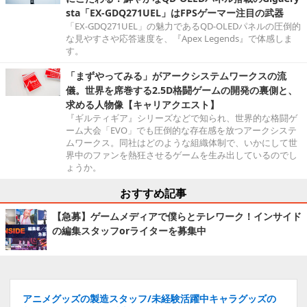
sta「EX-GDQ271UEL」はFPSゲーマー注目の武器
「EX-GDQ271UEL」の魅力であるQD-OLEDパネルの圧倒的
な見やすさや応答速度を、『Apex Legends』で体感しま
す。
「まずやってみる」がアークシステムワークスの流
儀。世界を席巻する2.5D格闘ゲームの開発の裏側と、
求める人物像【キャリアクエスト】
『ギルティギア』シリーズなどで知られ、世界的な格闘ゲ
ーム大会「EVO」でも圧倒的な存在感を放つアークシステ
ムワークス。同社はどのような組織体制で、いかにして世
界中のファンを熱狂させるゲームを生み出しているのでし
ょうか。
おすすめ記事
【急募】ゲームメディアで僕らとテレワーク！インサイド
の編集スタッフorライターを募集中
アニメグッズの製造スタッフ/未経験活躍中キャラグッズの