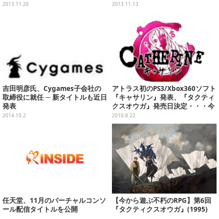
ガバトル』などが初登場ランクイ
2本
2013.11.26
2013.11.13
ン(11/25)
吉田明彦氏、Cygames子会社の
アトラス初のPS3/Xbox360ソフト
取締役に就任 ─ 新タイトルも近日
『キャサリン』発表、『タクティ
発表
クスオウガ』発売日決定・・・今
週の新規・変更タイトル(8/22)
2014.10.2
2010.8.22
任天堂、11月のバーチャルコンソ
【今から遊ぶ不朽のRPG】第6回
ール配信タイトルを公開
『タクティクスオウガ』(1995)