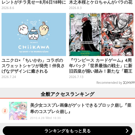
レントがチラ見せー8月6日18時に
木之本桜とケロちゃんがバラの花
詳細が公開
びらに包まれている姿で立体化
2026.8.6
2026.8.3
ユニクロ×「ちいかわ」コラボの
『ワンピース カードゲーム』4周
スウェットシャツが発売！仲良さ
年パック「世界最強の戦士」に新
げなデザインに癒される
旧四皇が揃い踏み！新たな「覇王
色SP」のゾロ、ヤマトなど28枚も
2026.7.24
2026.7.13
の新カード一挙公開
Recommended by
全般アクセスランキング
美少女コスプレ画像がゲットできるブロック崩し『亜
希のコスプレ☆崩し』
2010.4.28 Wed 16:30
ランキングをもっと見る