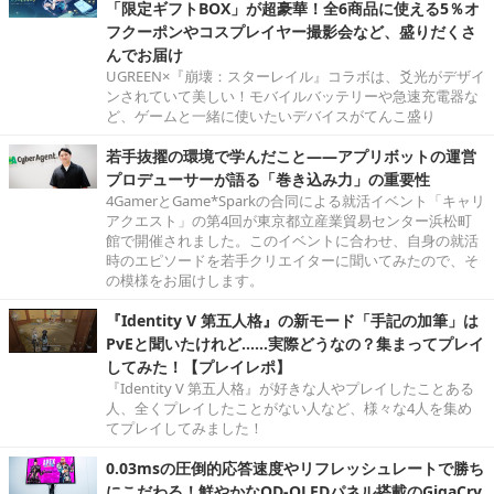
「限定ギフトBOX」が超豪華！全6商品に使える5％オ
フクーポンやコスプレイヤー撮影会など、盛りだくさ
んでお届け
UGREEN×『崩壊：スターレイル』コラボは、爻光がデザイ
ンされていて美しい！モバイルバッテリーや急速充電器な
ど、ゲームと一緒に使いたいデバイスがてんこ盛り
若手抜擢の環境で学んだこと――アプリボットの運営
プロデューサーが語る「巻き込み力」の重要性
4GamerとGame*Sparkの合同による就活イベント「キャリ
アクエスト」の第4回が東京都立産業貿易センター浜松町
館で開催されました。このイベントに合わせ、自身の就活
時のエピソードを若手クリエイターに聞いてみたので、そ
の模様をお届けします。
『Identity V 第五人格』の新モード「手記の加筆」は
PvEと聞いたけれど……実際どうなの？集まってプレイ
してみた！【プレイレポ】
『Identity V 第五人格』が好きな人やプレイしたことある
人、全くプレイしたことがない人など、様々な4人を集め
てプレイしてみました！
0.03msの圧倒的応答速度やリフレッシュレートで勝ち
にこだわる！鮮やかなQD-OLEDパネル搭載のGigaCry