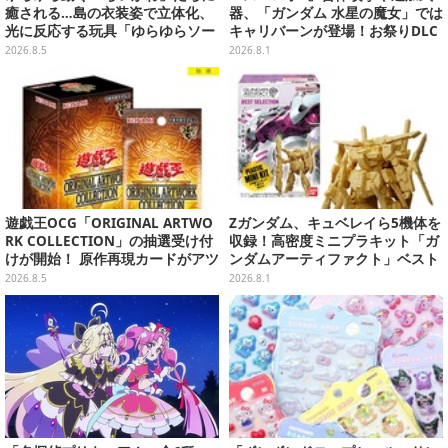
癒される…島の衣装姿で立体化、
器、「ガンダム 水星の魔女」では
光に反応する玩具「ゆらゆらソー
キャリバーンが登場！お祭りDLC
ラー」全8種が全国アミューズメ
「アニバーサリーエキスパンショ
2026.8.5
2026.8.1
ント施設にて展開
ンパック」8月5日配信
遊戯王OCG「ORIGINAL ARTWO
Zガンダム、キュベレイら5機体を
RK COLLECTION」の抽選受け付
収録！高密度ミニプラキット「ガ
けが開始！ 原作再現カードがアツ
ンダムアーティファクト」ベスト
いスペシャルパック
セレクションが10月発売
2026.8.5
2026.8.1