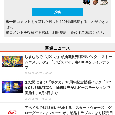
※一度コメントを投稿した後は約120秒間投稿することができま
せん
※コメントを投稿する際は
「利用規約」
を必ずご確認ください
関連ニュース
しまむらで『ポケカ』が抽選販売!拡張パック「ストー
ムエメラルダ」「アビスアイ」各1BOXをラインナッ
プ
2026.08.05 Wed 05:00
まだ間に合う!『ポケカ』30周年記念拡張パック「30t
h CELEBRATION」抽選販売がホビーステーションで
実施中、8月6日まで
2026.08.06 Thu 03:00
アベイルで8月8日に登場する「スター・ウォーズ」グ
ローグーTシャツの一つが、納品トラブルにより販売日