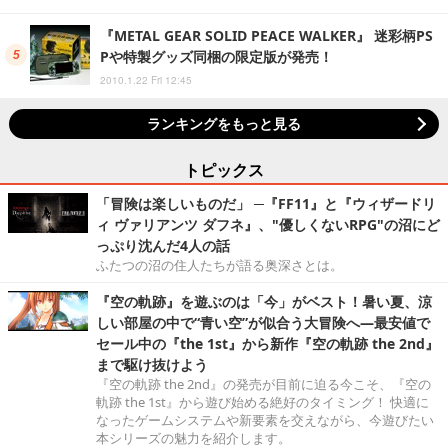
『METAL GEAR SOLID PEACE WALKER』 迷彩柄PS
Pや特製グッズ同梱の限定版が発売！
2010.1.22 Fri 12:45
ランキングをもっと見る
トピックス
「冒険は楽しいものだ」 ─『FF11』と『ウィザードリ
ィ ヴァリアンツ ダフネ』、"優しくないRPG"の沼にど
っぷり沈んだ4人の話
ふたつの沼の住人たちが語る奥深さとは。
『空の軌跡』を遊ぶのは「今」がベスト！暑い夏、涼
しい部屋の中で“青い空”が似合う大冒険へ―最安値で
セール中の『the 1st』から新作『空の軌跡 the 2nd』
まで駆け抜けよう
『空の軌跡 the 2nd』の発売が目前に迫る今こそ、『空の
軌跡 the 1st』から遊び始める絶好のタイミング！ 快適に
なったゲームシステムや新要素を交えながら、今遊びたい
本シリーズの魅力を紹介します。