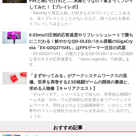
PvEと聞いたけれど……実際どうなの？集まってプレイ
してみた！【プレイレポ】
『Identity V 第五人格』が好きな人やプレイしたことある
人、全くプレイしたことがない人など、様々な4人を集め
てプレイしてみました！
0.03msの圧倒的応答速度やリフレッシュレートで勝ち
にこだわる！鮮やかなQD-OLEDパネル搭載のGigaCry
sta「EX-GDQ271UEL」はFPSゲーマー注目の武器
「EX-GDQ271UEL」の魅力であるQD-OLEDパネルの圧倒的
な見やすさや応答速度を、『Apex Legends』で体感しま
す。
「まずやってみる」がアークシステムワークスの流
儀。世界を席巻する2.5D格闘ゲームの開発の裏側と、
求める人物像【キャリアクエスト】
『ギルティギア』シリーズなどで知られ、世界的な格闘ゲ
ーム大会「EVO」でも圧倒的な存在感を放つアークシステ
ムワークス。同社はどのような組織体制で、いかにして世
界中のファンを熱狂させるゲームを生み出しているのでし
ょうか。
おすすめ記事