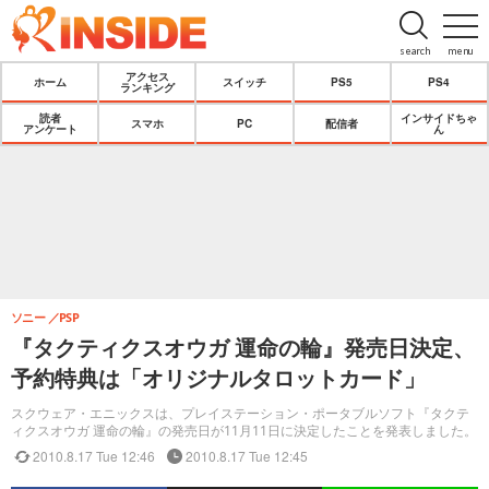
search
menu
アクセス
ホーム
スイッチ
PS5
PS4
ランキング
読者
インサイドちゃ
スマホ
PC
配信者
アンケート
ん
ソニー
PSP
『タクティクスオウガ 運命の輪』発売日決定、
予約特典は「オリジナルタロットカード」
スクウェア・エニックスは、プレイステーション・ポータブルソフト『タクテ
ィクスオウガ 運命の輪』の発売日が11月11日に決定したことを発表しました。
2010.8.17 Tue 12:46
2010.8.17 Tue 12:45