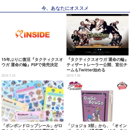
今、あなたにオススメ
15年ぶりに復活『タクティクスオ
『タクティクスオウガ 運命の輪』
ウガ 運命の輪』PSPで発売決定
ティザートレーラー公開、宣伝チ
ームもTwitter始める
2010.7.23
2010.7.30
「ボンボンドロップシール」がロ
「ジョジョ 3部」から、「オイン