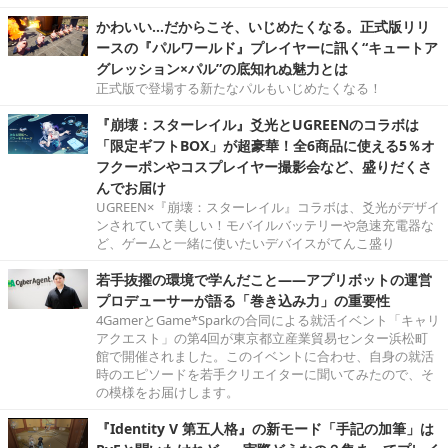
かわいい…だからこそ、いじめたくなる。正式版リリ
ースの『パルワールド』プレイヤーに訊く“キュートア
グレッション×パル”の底知れぬ魅力とは
正式版で登場する新たなパルもいじめたくなる！
『崩壊：スターレイル』爻光とUGREENのコラボは
「限定ギフトBOX」が超豪華！全6商品に使える5％オ
フクーポンやコスプレイヤー撮影会など、盛りだくさ
んでお届け
UGREEN×『崩壊：スターレイル』コラボは、爻光がデザイ
ンされていて美しい！モバイルバッテリーや急速充電器な
ど、ゲームと一緒に使いたいデバイスがてんこ盛り
若手抜擢の環境で学んだこと――アプリボットの運営
プロデューサーが語る「巻き込み力」の重要性
4GamerとGame*Sparkの合同による就活イベント「キャリ
アクエスト」の第4回が東京都立産業貿易センター浜松町
館で開催されました。このイベントに合わせ、自身の就活
時のエピソードを若手クリエイターに聞いてみたので、そ
の模様をお届けします。
『Identity V 第五人格』の新モード「手記の加筆」は