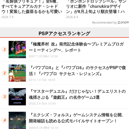
「名探偵プリキュア！」全6種、
「ボンボンドロップシール」サン
すべてキュアアルカナ・シャド
リオに新作「churukiraデザイ
ウ！変装した森亜るるかも可愛い
ン」が8月上旬より順次登場！ハ
「ミニアクスタ」が7月中旬発売
ローキティ、はぴだんぶいなど全
2026.7.9
2026.8.4
8種類
Recommended by
PSPアクセスランキング
『極魔界村 改』発売記念体験会〜プレミアムブロガ
ーミーティング〜、レポート
2007.7.23 Mon 12:29
『パワプロ5』と『パワプロ6』のサクセスがPSPで復
活！『パワプロ サクセス・レジェンズ』
2010.1.5 Tue 18:00
『マスターデュエル』だけじゃない！デュエリストの
魂揺さぶる『遊戯王』の名作ゲーム3選
2022.2.6 Sun 12:00
『エクシズ・フォルス』ゲームシステム情報を公開、
開発秘話も読める公式モバイルサイトオープン！
2009.9.16 Wed 12:10