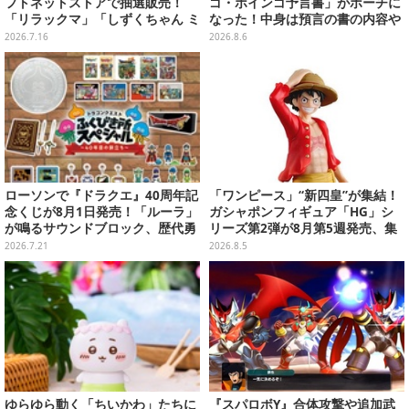
フトネットストアで抽選販売！
ゴ・ボインゴ予言書」がポーチに
「リラックマ」「しずくちゃん ミ
なった！中身は預言の書の内容や
ニ」など全12種をラインナップ
アニメ総柄デザインをプリント
2026.7.16
2026.8.6
ローソンで『ドラクエ』40周年記
「ワンピース」“新四皇”が集結！
念くじが8月1日発売！「ルーラ」
ガシャポンフィギュア「HG」シ
が鳴るサウンドブロック、歴代勇
リーズ第2弾が8月第5週発売、集
者＆スライムのフィギュアなど、
めて並べたくなるクオリティ
2026.7.21
2026.8.5
シリーズを振り返る景品盛りだく
さん
ゆらゆら動く「ちいかわ」たちに
『スパロボY』合体攻撃や追加武