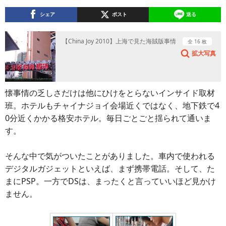
シェア
ポスト
送る
【China Joy 2010】上海で見た海賊版事情
全 16 枚
拡大写真
懐事情の乏しさだけは他にひけをとらないインサイド取材
班。ホテルもチャイナジョイ会場近くではなく、地下鉄で4
0分近くかかる格安ホテル。毎日ごとごと揺られて通いま
す。
そんな中で気がついたことがありました。車内で使われる
デジタルガジェットといえば、まず携帯電話。そして、た
まにPSP。一方でDSは、まったくと言っていいほど見かけ
ません。