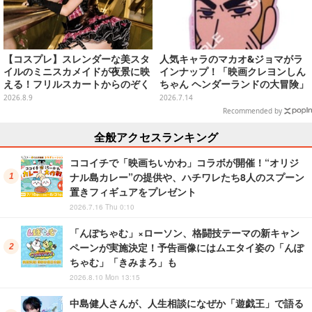
【コスプレ】スレンダーな美スタ
人気キャラのマカオ&ジョマがラ
イルのミニスカメイドが夜景に映
インナップ！「映画クレヨンしん
える！フリルスカートからのぞく
ちゃん ヘンダーランドの大冒険」
美太ももが眩しい台湾ガール【写
がマウスシートに
2026.8.9
2026.7.14
真10枚】
Recommended by
全般アクセスランキング
ココイチで「映画ちいかわ」コラボが開催！“オリジ
ナル島カレー”の提供や、ハチワレたち8人のスプーン
置きフィギュアをプレゼント
2026.7.16 Thu 0:10
「んぽちゃむ」×ローソン、格闘技テーマの新キャン
ペーンが実施決定！予告画像にはムエタイ姿の「んぽ
ちゃむ」「きみまろ」も
2026.8.10 Mon 13:15
中島健人さんが、人生相談になぜか「遊戯王」で語る