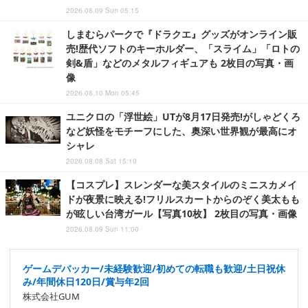
2026.08.09 Sun 05:15
しまむらパークで『ドラクエ』グッズがオンライン販
売!歴代ソフトのキーホルダー、「スライム」「ロトの
剣&盾」などのメタルフィギュアも 2枚目の写真・画
像
2026.08.10 Mon 05:45
ユニクロの「浮世絵」UTが8月17日発売!がしゃどくろ
など妖怪をモチーフにした、奥深い世界観が最高にオ
シャレ
2026.08.08 Sat 15:10
【コスプレ】スレンダーな美スタイルのミニスカメイ
ドが夜景に映える!フリルスカートからのぞく美太もも
が眩しい台湾ガール【写真10枚】 2枚目の写真・画像
2026.08.09 Sun 11:00
ゲームデバッカー/未経験歓迎/初めての転職も歓迎/土日祝休
み/年間休日120日/賞与年2回
株式会社GUM