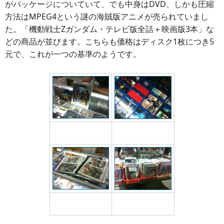
がパッケージについていて、でも中身はDVD、しかも圧縮
方法はMPEG4という謎の海賊版アニメが売られていまし
た。「機動戦士Zガンダム・テレビ版全話＋映画版3本」な
どの商品が並びます。こちらも価格はディスク1枚につき5
元で、これが一つの基準のようです。
ブルーレイビデオも正
PS3は正規版がずらり
規版だ
WiiとXbox360は海賊
DVDビデオも海賊版が
版を販売中
売られていた