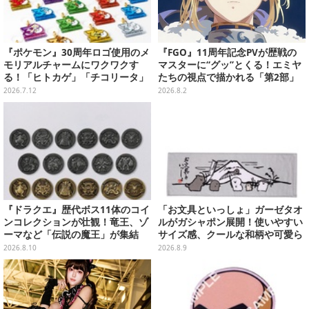
『ポケモン』30周年ロゴ使用のメ
『FGO』11周年記念PVが歴戦の
モリアルチャームにワクワクす
マスターに“グッ”とくる！エミヤ
る！「ヒトカゲ」「チコリータ」
たちの視点で描かれる「第2部」
たち御三家や、幻のポケモンも揃
の旅路
2026.7.12
2026.8.2
えた全20種
『ドラクエ』歴代ボス11体のコイ
「お文具といっしょ」ガーゼタオ
ンコレクションが壮観！竜王、ゾ
ルがガシャポン展開！使いやすい
ーマなど「伝説の魔王」が集結
サイズ感、クールな和柄や可愛ら
しいお寿司など全4種
2026.8.10
2026.8.9