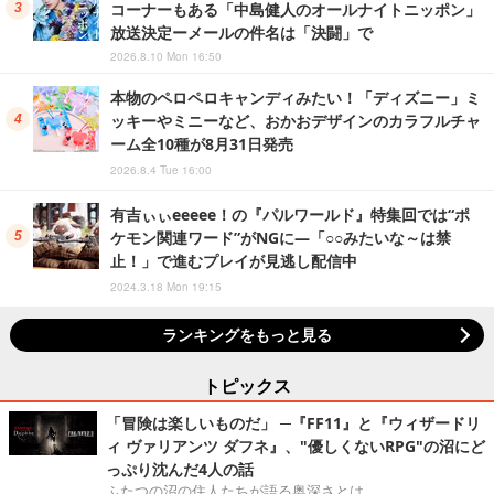
コーナーもある「中島健人のオールナイトニッポン」
放送決定ーメールの件名は「決闘」で
2026.8.10 Mon 16:50
本物のペロペロキャンディみたい！「ディズニー」ミ
ッキーやミニーなど、おかおデザインのカラフルチャ
ーム全10種が8月31日発売
2026.8.4 Tue 16:00
有吉ぃぃeeeee！の『パルワールド』特集回では“ポ
ケモン関連ワード”がNGに―「○○みたいな～は禁
止！」で進むプレイが見逃し配信中
2024.3.18 Mon 19:15
ランキングをもっと見る
トピックス
「冒険は楽しいものだ」 ─『FF11』と『ウィザードリ
ィ ヴァリアンツ ダフネ』、"優しくないRPG"の沼にど
っぷり沈んだ4人の話
ふたつの沼の住人たちが語る奥深さとは。