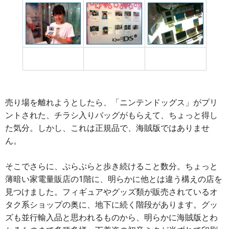
DSiの特設販売コーナ
DSiで撮影した写真が
日本とほぼ同じ価格
ー
ずらり
帯で販売
売り場を離れようとしたら、「ニンテンドッグス」がプリ
ントされた、チラシ入りバッグがもらえて、ちょっと得し
た気分。しかし、これは正規品で、海賊版ではありませ
ん。
そこでさらに、ぷらぷらと歩き続けること数分。ちょっと
薄暗い家電量販店の1階に、明らかに他とは違う構えの店を
見つけました。フィギュアやグッズ類が販売されているオ
タク系ショップの奥に、地下に続く階段があります。グッ
ズも並行輸入品と思われるものから、明らかに海賊版とわ