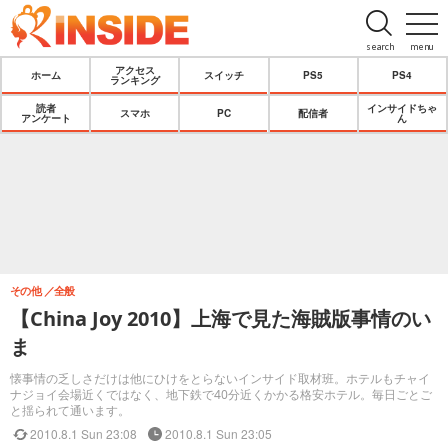
search
menu
アクセス
ホーム
スイッチ
PS5
PS4
ランキング
読者
インサイドちゃ
スマホ
PC
配信者
アンケート
ん
その他
全般
【China Joy 2010】上海で見た海賊版事情のい
ま
懐事情の乏しさだけは他にひけをとらないインサイド取材班。ホテルもチャイ
ナジョイ会場近くではなく、地下鉄で40分近くかかる格安ホテル。毎日ごとご
と揺られて通います。
2010.8.1 Sun 23:08
2010.8.1 Sun 23:05