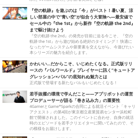
『空の軌跡』を遊ぶのは「今」がベスト！暑い夏、涼
しい部屋の中で“青い空”が似合う大冒険へ―最安値で
セール中の『the 1st』から新作『空の軌跡 the 2nd』
まで駆け抜けよう
『空の軌跡 the 2nd』の発売が目前に迫る今こそ、『空の
軌跡 the 1st』から遊び始める絶好のタイミング！ 快適に
なったゲームシステムや新要素を交えながら、今遊びたい
本シリーズの魅力を紹介します。
かわいい…だからこそ、いじめたくなる。正式版リリ
ースの『パルワールド』プレイヤーに訊く“キュートア
グレッション×パル”の底知れぬ魅力とは
正式版で登場する新たなパルもいじめたくなる！
若手抜擢の環境で学んだこと――アプリボットの運営
プロデューサーが語る「巻き込み力」の重要性
4GamerとGame*Sparkの合同による就活イベント「キャリ
アクエスト」の第4回が東京都立産業貿易センター浜松町
館で開催されました。このイベントに合わせ、自身の就活
時のエピソードを若手クリエイターに聞いてみたので、そ
の模様をお届けします。