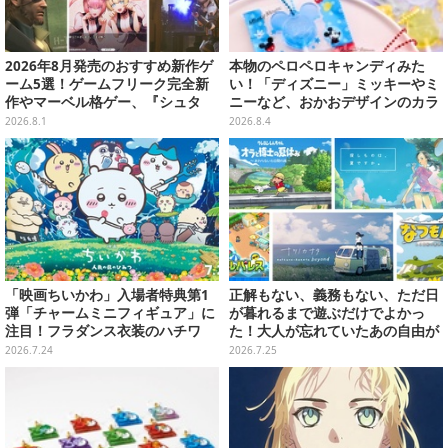
2026年8月発売のおすすめ新作ゲ
本物のペロペロキャンディみた
ーム5選！ゲームフリーク完全新
い！「ディズニー」ミッキーやミ
作やマーベル格ゲー、『シュタ
ニーなど、おかおデザインのカラ
ゲ』リブートなど注目作が目白押
フルチャーム全10種が8月31日発
2026.8.1
2026.8.4
し【特集】
売
「映画ちいかわ」入場者特典第1
正解もない、義務もない、ただ日
弾「チャームミニフィギュア」に
が暮れるまで遊ぶだけでよかっ
注目！フラダンス衣装のハチワ
た！大人が忘れていたあの自由が
レ、うさぎら全8種類
蘇るノスタルジー夏休みゲームお
2026.7.24
2026.7.25
すすめ5選【特集】