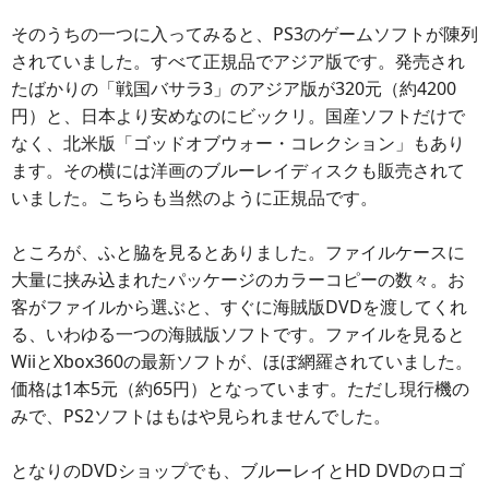
そのうちの一つに入ってみると、PS3のゲームソフトが陳列
されていました。すべて正規品でアジア版です。発売され
たばかりの「戦国バサラ3」のアジア版が320元（約4200
円）と、日本より安めなのにビックリ。国産ソフトだけで
なく、北米版「ゴッドオブウォー・コレクション」もあり
ます。その横には洋画のブルーレイディスクも販売されて
いました。こちらも当然のように正規品です。
ところが、ふと脇を見るとありました。ファイルケースに
大量に挟み込まれたパッケージのカラーコピーの数々。お
客がファイルから選ぶと、すぐに海賊版DVDを渡してくれ
る、いわゆる一つの海賊版ソフトです。ファイルを見ると
WiiとXbox360の最新ソフトが、ほぼ網羅されていました。
価格は1本5元（約65円）となっています。ただし現行機の
みで、PS2ソフトはもはや見られませんでした。
となりのDVDショップでも、ブルーレイとHD DVDのロゴ