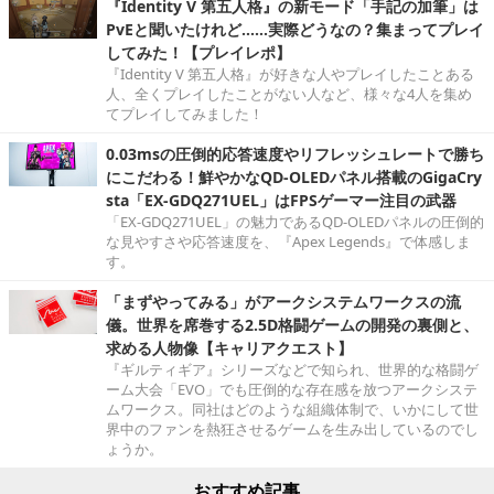
『Identity V 第五人格』の新モード「手記の加筆」は
PvEと聞いたけれど……実際どうなの？集まってプレイ
してみた！【プレイレポ】
『Identity V 第五人格』が好きな人やプレイしたことある
人、全くプレイしたことがない人など、様々な4人を集め
てプレイしてみました！
0.03msの圧倒的応答速度やリフレッシュレートで勝ち
にこだわる！鮮やかなQD-OLEDパネル搭載のGigaCry
sta「EX-GDQ271UEL」はFPSゲーマー注目の武器
「EX-GDQ271UEL」の魅力であるQD-OLEDパネルの圧倒的
な見やすさや応答速度を、『Apex Legends』で体感しま
す。
「まずやってみる」がアークシステムワークスの流
儀。世界を席巻する2.5D格闘ゲームの開発の裏側と、
求める人物像【キャリアクエスト】
『ギルティギア』シリーズなどで知られ、世界的な格闘ゲ
ーム大会「EVO」でも圧倒的な存在感を放つアークシステ
ムワークス。同社はどのような組織体制で、いかにして世
界中のファンを熱狂させるゲームを生み出しているのでし
ょうか。
おすすめ記事