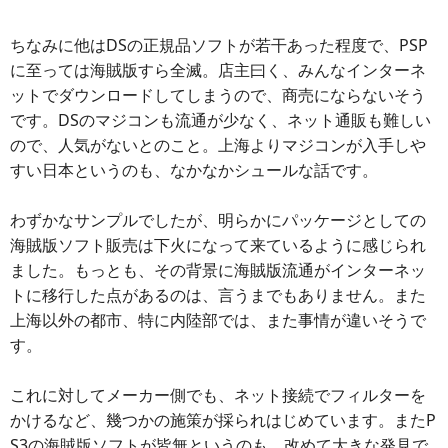
ちなみに他はDSの正規品ソフトが若干あった程度で、PSP
に至っては海賊版すら全滅。店主曰く、みんなインターネ
ットでダウンロードしてしまうので、商売にならないそう
です。DSのマジコンも流通が少なく、ネット通販も難しい
ので、人気がないとのこと。上海よりマジコンが入手しや
すい日本というのも、なかなかシュールな話です。
わずかなサンプルでしたが、明らかにパッケージとしての
海賊版ソフト販売は下火になって来ているように感じられ
ました。もっとも、その背景に海賊版流通がインターネッ
トに移行した点があるのは、言うまでもありません。また
上海以外の都市、特に内陸部では、また事情が違いそうで
す。
これに対してメーカー側でも、ネット接続でフィルターを
かけるなど、幾つかの施策が採られはじめています。またP
S3の海賊版ソフトが皆無というのも、改めて大きな発見で