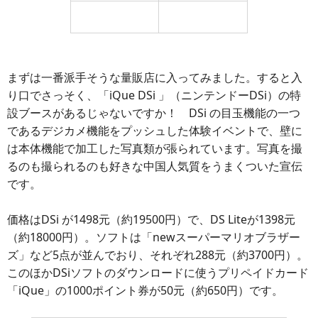
スーパーマンと思いき
マントに「S」マーク
や・・
がない！
まずは一番派手そうな量販店に入ってみました。すると入
り口でさっそく、「iQue DSi 」（ニンテンドーDSi）の特
設ブースがあるじゃないですか！ DSi の目玉機能の一つ
であるデジカメ機能をプッシュした体験イベントで、壁に
は本体機能で加工した写真類が張られています。写真を撮
るのも撮られるのも好きな中国人気質をうまくついた宣伝
です。
価格はDSi が1498元（約19500円）で、DS Liteが1398元
（約18000円）。ソフトは「newスーパーマリオブラザー
ズ」など5点が並んでおり、それぞれ288元（約3700円）。
このほかDSiソフトのダウンロードに使うプリペイドカード
「iQue」の1000ポイント券が50元（約650円）です。