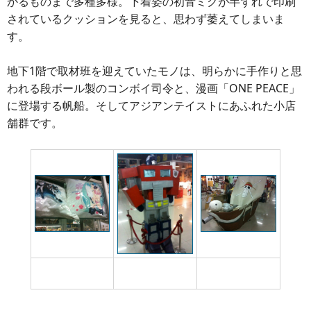
かるものまで多種多様。下着姿の初音ミクが半ずれで印刷
されているクッションを見ると、思わず萎えてしまいま
す。
地下1階で取材班を迎えていたモノは、明らかに手作りと思
われる段ボール製のコンボイ司令と、漫画「ONE PEACE」
に登場する帆船。そしてアジアンテイストにあふれた小店
舗群です。
下着姿の萌え萌えミ
段ボール製のコンボ
確かに力作なんだけ
ク・クッション
イ司令
ど・・・