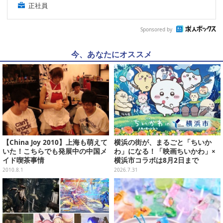
正社員
Sponsored by
今、あなたにオススメ
【China Joy 2010】上海も萌えて
横浜の街が、まるごと「ちいか
いた！こちらでも発展中の中国メ
わ」になる！「映画ちいかわ」×
イド喫茶事情
横浜市コラボは8月2日まで
2010.8.1
2026.7.31