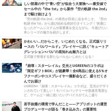
しい部屋の中で“青い空”が似合う大冒険へ―最安値で
セール中の『the 1st』から新作『空の軌跡 the 2nd』
まで駆け抜けよう
『空の軌跡 the 2nd』の発売が目前に迫る今こそ、『空の
軌跡 the 1st』から遊び始める絶好のタイミング！ 快適に
なったゲームシステムや新要素を交えながら、今遊びたい
本シリーズの魅力を紹介します。
かわいい…だからこそ、いじめたくなる。正式版リリ
ースの『パルワールド』プレイヤーに訊く“キュートア
グレッション×パル”の底知れぬ魅力とは
正式版で登場する新たなパルもいじめたくなる！
『崩壊：スターレイル』爻光とUGREENのコラボは
「限定ギフトBOX」が超豪華！全6商品に使える5％オ
フクーポンやコスプレイヤー撮影会など、盛りだくさ
んでお届け
UGREEN×『崩壊：スターレイル』コラボは、爻光がデザイ
ンされていて美しい！モバイルバッテリーや急速充電器な
ど、ゲームと一緒に使いたいデバイスがてんこ盛り
若手抜擢の環境で学んだこと――アプリボットの運営
プロデューサーが語る「巻き込み力」の重要性