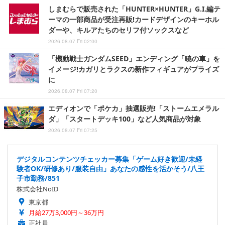
しまむらで販売された「HUNTER×HUNTER」G.I.編テ
ーマの一部商品が受注再販!カードデザインのキーホル
ダーや、キルアたちのセリフ付ソックスなど
2026.08.07 Fri 02:00
「機動戦士ガンダムSEED」エンディング「暁の車」を
イメージ!カガリとラクスの新作フィギュアがプライズ
に
2026.08.07 Fri 07:20
エディオンで「ポケカ」抽選販売!「ストームエメラル
ダ」「スタートデッキ100」など人気商品が対象
2026.08.07 Fri 07:25
デジタルコンテンツチェッカー募集「ゲーム好き歓迎/未経
験者OK/研修あり/服装自由」あなたの感性を活かそう/八王
子市勤務/851
株式会社NoID
東京都
月給27万3,000円～36万円
正社員