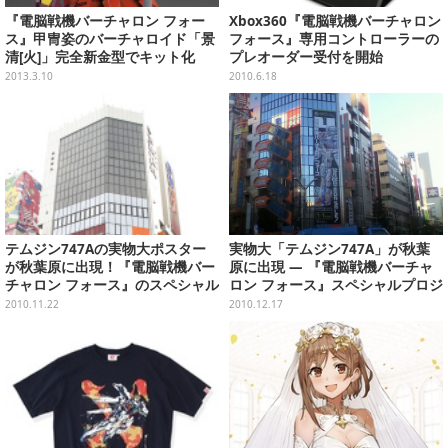
『電脳戦機バーチャロン フォー
Xbox360『電脳戦機バーチャロン
ス』甲冑姿のバーチャロイド「景
フォース』専用コントローラーの
清[火]」完全新金型でキット化
プレオーダー受付を開始
2013.3.10
2010.6.18
テムジン747Aの実物大ポスター
実物大「テムジン747A」が秋葉
が秋葉原に出現！『電脳戦機バー
原に出現 ― 『電脳戦機バーチャ
チャロン フォース』のスペシャル
ロン フォース』スペシャルプロジ
プロジェクト
ェクト
2010.11.22
2010.12.17