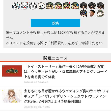
※一度コメントを投稿した後は約120秒間投稿することができま
せん
※コメントを投稿する際は
「利用規約」
を必ずご確認ください
関連ニュース
「トイ・ストーリー」新作一番くじが発売決定!A賞
は、ウッディたちがレトロ感満載のアナログレコード
上を走る姿で立体化
2026.08.07 Fri 03:40
太ももにも目が惹かれるウェディング姿のライザ! フィ
ギュア「ライザ(ライザリン・シュタウト)ウェディン
グStyle」が8月7日より予約受付開始
2026.08.06 Thu 10:15