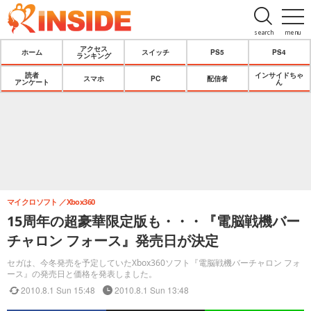
search
menu
アクセス
ホーム
スイッチ
PS5
PS4
ランキング
読者
インサイドちゃ
スマホ
PC
配信者
アンケート
ん
マイクロソフト
Xbox360
15周年の超豪華限定版も・・・『電脳戦機バー
チャロン フォース』発売日が決定
セガは、今冬発売を予定していたXbox360ソフト『電脳戦機バーチャロン フォ
ース』の発売日と価格を発表しました。
2010.8.1 Sun 15:48
2010.8.1 Sun 13:48