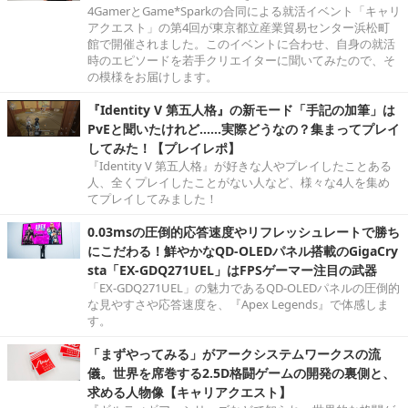
4GamerとGame*Sparkの合同による就活イベント「キャリ
アクエスト」の第4回が東京都立産業貿易センター浜松町
館で開催されました。このイベントに合わせ、自身の就活
時のエピソードを若手クリエイターに聞いてみたので、そ
の模様をお届けします。
『Identity V 第五人格』の新モード「手記の加筆」は
PvEと聞いたけれど……実際どうなの？集まってプレイ
してみた！【プレイレポ】
『Identity V 第五人格』が好きな人やプレイしたことある
人、全くプレイしたことがない人など、様々な4人を集め
てプレイしてみました！
0.03msの圧倒的応答速度やリフレッシュレートで勝ち
にこだわる！鮮やかなQD-OLEDパネル搭載のGigaCry
sta「EX-GDQ271UEL」はFPSゲーマー注目の武器
「EX-GDQ271UEL」の魅力であるQD-OLEDパネルの圧倒的
な見やすさや応答速度を、『Apex Legends』で体感しま
す。
「まずやってみる」がアークシステムワークスの流
儀。世界を席巻する2.5D格闘ゲームの開発の裏側と、
求める人物像【キャリアクエスト】