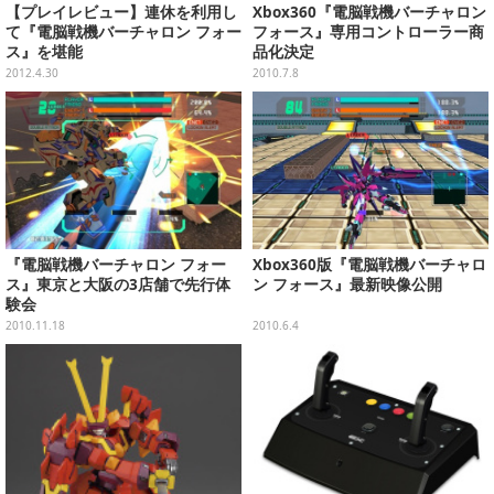
【プレイレビュー】連休を利用し
Xbox360『電脳戦機バーチャロン
て『電脳戦機バーチャロン フォー
フォース』専用コントローラー商
ス』を堪能
品化決定
2012.4.30
2010.7.8
『電脳戦機バーチャロン フォー
Xbox360版『電脳戦機バーチャロ
ス』東京と大阪の3店舗で先行体
ン フォース』最新映像公開
験会
2010.11.18
2010.6.4