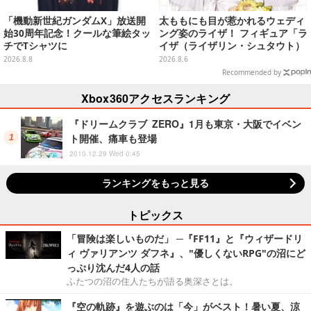
「機動新世紀ガンダムX」放送開
太ももにも目が惹かれるウェディ
始30周年記念！クールな筆絵タッ
ング姿のライザ！ フィギュア「ラ
チでTシャツに
イザ（ライザリン・シュタウト）
ウェディングStyle」が8月7日よ
2026.8.8
2026.8.6
り予約受付開始
Recommended by
Xbox360アクセスランキング
『ドリームクラブ ZERO』1月も東京・大阪でイベン
ト開催、痛車も登場
2010.12.29 Wed 0:45
ランキングをもっと見る
トピックス
「冒険は楽しいものだ」 ─『FF11』と『ウィザードリ
ィ ヴァリアンツ ダフネ』、"優しくないRPG"の沼にど
っぷり沈んだ4人の話
ふたつの沼の住人たちが語る奥深さとは。
『空の軌跡』を遊ぶのは「今」がベスト！暑い夏、涼