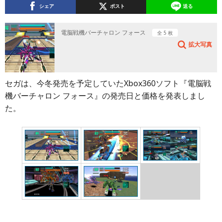
シェア
ポスト
送る
電脳戦機バーチャロン フォース
全 5 枚
拡大写真
セガは、今冬発売を予定していたXbox360ソフト『電脳戦
機バーチャロン フォース』の発売日と価格を発表しまし
た。