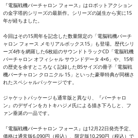
『電脳戦機バーチャロン フォース』はロボットアクション
の金字塔的シリーズの最新作。シリーズの誕生から実に15
年が経ちました。
今回はその15周年を記念した数量限定の「電脳戦機バーチ
ャロン フォース メモリアルボックス15」も登場。歴代シリ
ーズ4作を網羅した6枚組のサウンドトラックCD「電脳戦機
バーチャロン オフィシャル サウンドデータ 4×6」や、15年
の歴史を余すところなく記録したB5サイズの冊子「電脳戦
機バーチャロン クロニクル 15」といった豪華特典が同梱さ
れたスペシャルパッケージです。
ジャケットパッケージも通常版と異なり、『バーチャロ
ン』のデザインをカトキハジメ氏による描き下ろしと、フ
ァン垂涎の一品です。
『電脳戦機バーチャロン フォース』は12月22日発売予定、
価格は通常版6,090円（税込）、限定版10,290円（税込）で