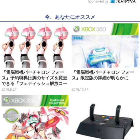
Sponsored by
今、あなたにオススメ
『電脳戦機バーチャロン フォー
『電脳戦機バーチャロン フォー
ス』予約特典は胸のサイズを変更
ス』限定版の詳細が明らかに
できる「フェティッシュ解放コー
ド」
2010.8.27
2010.10.14