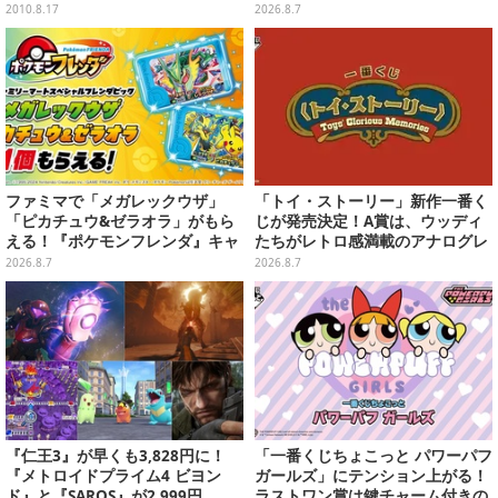
ン全4種が8月下旬プライズ展開
2010.8.17
2026.8.7
ファミマで「メガレックウザ」
「トイ・ストーリー」新作一番く
「ピカチュウ&ゼラオラ」がもら
じが発売決定！A賞は、ウッディ
える！『ポケモンフレンダ』キャ
たちがレトロ感満載のアナログレ
ンペーンが8月11日開始
コード上を走る姿で立体化
2026.8.7
2026.8.7
『仁王3』が早くも3,828円に！
「一番くじちょこっと パワーパフ
『メトロイドプライム4 ビヨン
ガールズ」にテンション上がる！
ド』と『SAROS』が2,999円、
ラストワン賞は鍵チャーム付きの