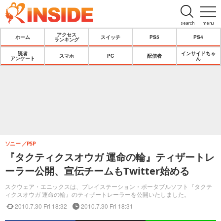
search
menu
アクセス
ホーム
スイッチ
PS5
PS4
ランキング
読者
インサイドちゃ
スマホ
PC
配信者
アンケート
ん
ソニー
PSP
『タクティクスオウガ 運命の輪』ティザートレ
ーラー公開、宣伝チームもTwitter始める
スクウェア・エニックスは、プレイステーション・ポータブルソフト『タクテ
ィクスオウガ 運命の輪』のティザートレーラーを公開いたしました。
2010.7.30 Fri 18:32
2010.7.30 Fri 18:31