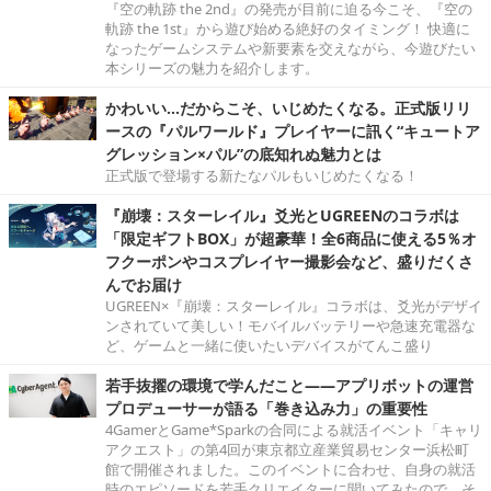
『空の軌跡 the 2nd』の発売が目前に迫る今こそ、『空の
軌跡 the 1st』から遊び始める絶好のタイミング！ 快適に
なったゲームシステムや新要素を交えながら、今遊びたい
本シリーズの魅力を紹介します。
かわいい…だからこそ、いじめたくなる。正式版リリ
ースの『パルワールド』プレイヤーに訊く“キュートア
グレッション×パル”の底知れぬ魅力とは
正式版で登場する新たなパルもいじめたくなる！
『崩壊：スターレイル』爻光とUGREENのコラボは
「限定ギフトBOX」が超豪華！全6商品に使える5％オ
フクーポンやコスプレイヤー撮影会など、盛りだくさ
んでお届け
UGREEN×『崩壊：スターレイル』コラボは、爻光がデザイ
ンされていて美しい！モバイルバッテリーや急速充電器な
ど、ゲームと一緒に使いたいデバイスがてんこ盛り
若手抜擢の環境で学んだこと――アプリボットの運営
プロデューサーが語る「巻き込み力」の重要性
4GamerとGame*Sparkの合同による就活イベント「キャリ
アクエスト」の第4回が東京都立産業貿易センター浜松町
館で開催されました。このイベントに合わせ、自身の就活
時のエピソードを若手クリエイターに聞いてみたので、そ