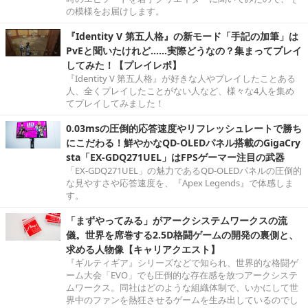
の模様をお届けします。
『Identity V 第五人格』の新モード「手記の加筆」は
PvEと聞いたけれど……実際どうなの？集まってプレイ
してみた！【プレイレポ】
『Identity V 第五人格』が好きな人やプレイしたことある
人、全くプレイしたことがない人など、様々な4人を集め
てプレイしてみました！
0.03msの圧倒的応答速度やリフレッシュレートで勝ち
にこだわる！鮮やかなQD-OLEDパネル搭載のGigaCry
sta「EX-GDQ271UEL」はFPSゲーマー注目の武器
「EX-GDQ271UEL」の魅力であるQD-OLEDパネルの圧倒的
な見やすさや応答速度を、『Apex Legends』で体感しま
す。
「まずやってみる」がアークシステムワークスの流
儀。世界を席巻する2.5D格闘ゲームの開発の裏側と、
求める人物像【キャリアクエスト】
『ギルティギア』シリーズなどで知られ、世界的な格闘ゲ
ーム大会「EVO」でも圧倒的な存在感を放つアークシステ
ムワークス。同社はどのような組織体制で、いかにして世
界中のファンを熱狂させるゲームを生み出しているのでし