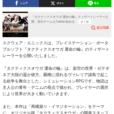
シェア
ポスト
送る
『タクティクスオウガ 運命の輪』ティザートレーラー公
開、宣伝チームもTwitter始める
全 1 枚
拡大写真
スクウェア・エニックスは、プレイステーション・ポータ
ブルソフト『タクティクスオウガ 運命の輪』のティザート
レーラーを公開いたしました。
『タクティクスオウガ 運命の輪』は、架空の世界・ゼテギ
ネア大陸の遥か彼方。覇権に揺れるヴァレリア諸島で起こ
る紛争を舞台とした、シミュレーションRPGです。物語は
主人公の青年・デニムの視点で描かれ、プレイヤーの選択
により世界が大きく動いていきます。
また、本作は「再構築リ・イマジネーション」をテーマ
に、オリジナル版『タクティクスオウガ』の開発スタッフ