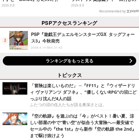
『メタルギアソリッド Δ』は2,49
シール帳スペシャルセット
2026.8.8
2026.8.8
9円─ゲオ店舗＆ストアのゲームセ
Recommended by
ールは8月8日から
PSPアクセスランキング
PSP『遊戯王デュエルモンスターズGX タッグフォー
ス3』今秋発売
2008.4.14 Mon 21:43
ランキングをもっと見る
トピックス
「冒険は楽しいものだ」 ─『FF11』と『ウィザードリ
ィ ヴァリアンツ ダフネ』、"優しくないRPG"の沼にど
っぷり沈んだ4人の話
ふたつの沼の住人たちが語る奥深さとは。
『空の軌跡』を遊ぶのは「今」がベスト！暑い夏、涼
しい部屋の中で“青い空”が似合う大冒険へ―最安値で
セール中の『the 1st』から新作『空の軌跡 the 2nd』
まで駆け抜けよう