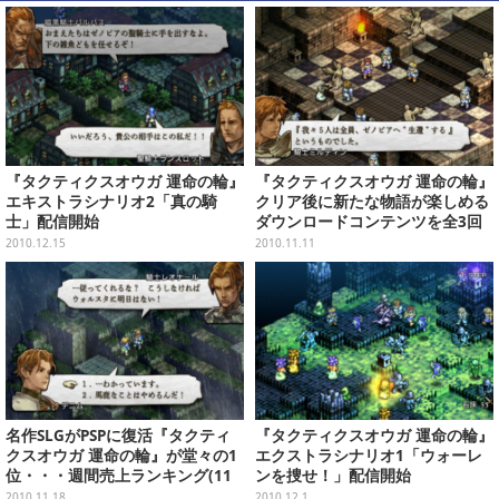
『タクティクスオウガ 運命の輪』
『タクティクスオウガ 運命の輪』
エキストラシナリオ2「真の騎
クリア後に新たな物語が楽しめる
士」配信開始
ダウンロードコンテンツを全3回
配信
2010.12.15
2010.11.11
名作SLGがPSPに復活『タクティ
『タクティクスオウガ 運命の輪』
クスオウガ 運命の輪』が堂々の1
エクストラシナリオ1「ウォーレ
位・・・週間売上ランキング(11
ンを捜せ！」配信開始
月8日～14日)
2010.11.18
2010.12.1