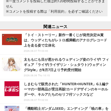
※一度コメントを投稿した後は約120秒間投稿することができま
せん
※コメントを投稿する際は
「利用規約」
を必ずご確認ください
関連ニュース
「トイ・ストーリー」新作一番くじが発売決定!A賞
は、ウッディたちがレトロ感満載のアナログレコード
上を走る姿で立体化
2026.08.07 Fri 03:40
太ももにも目が惹かれるウェディング姿のライザ! フィ
ギュア「ライザ(ライザリン・シュタウト)ウェディン
グStyle」が8月7日より予約受付開始
2026.08.06 Thu 10:15
しまむらで販売された「HUNTER×HUNTER」G.I.編テ
ーマの一部商品が受注再販!カードデザインのキーホル
ダーや、キルアたちのセリフ付ソックスなど
2026.08.07 Fri 02:00
「機動戦士ガンダムSEED」エンディング「暁の車」を